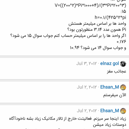
V=((200^2)*Pi*1000+4)/(3*Pi*200^3)
15:
h=0.1/(425^2*pi
واحد ها بر اساس میلیمتر هستش
Pi همون عدد 3.14 منظورتون بود؟
اگر واحد ها را بر اساس میلیمتر حساب کنم جواب سوال 15 می شود؟
0.176
و جواب سوال 14 می شود؟ 10.94
Jul 3, 2012
elnaz gol
عجائب مغز
Jul 2, 2012
Ehsan_M
الآن میفرستم
Jul 2, 2012
Ehsan_M
زیاد اینجا سر میزنم. فعالیتت خارج از تالار مکانیک زیاد بشه ناخودآگاه
دوستات زیاد میشن