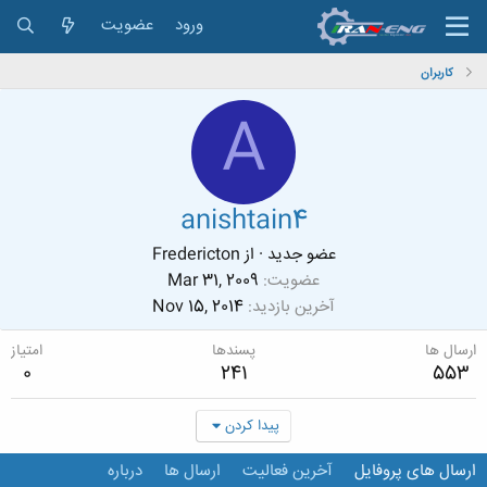
ورود
عضویت
کاربران
A
anishtain4
عضو جدید
·
از
Fredericton
عضویت
Mar 31, 2009
آخرین بازدید
Nov 15, 2014
ارسال ها
پسندها
امتیاز
0
241
553
پیدا کردن
ارسال های پروفایل
آخرین فعالیت
ارسال ها
درباره