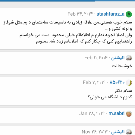
Feb 24, 2014
atashfaraz_a
A
سلام خوب هستی.من علاقه زیادی به تاسیسات ساختمان دارم.مثل شوفاژ
و لوله کشی و...
ولی اصلا تجربه ندارم م اطلاعاتم خیلی محدود است.می خواستم
راهنماییم کنی که چکار کنم که اطلاعاتم زیاد شه.ممنونم
انیشتن
Feb 11, 2014
خوشبحالت
Feb 7, 2014
850620
سلام دکتر
کدوم دانشگاه می خونی؟
Jan 28, 2014
m.sabri
انیشتن
Nov 26, 2013