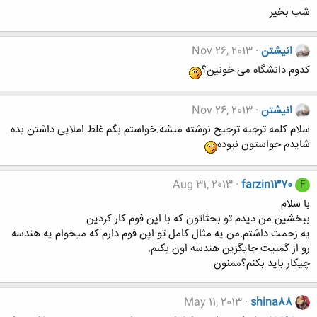
شب بخیر
انیشتن
Nov 26, 2013
کدوم دانشگاه می خونین؟
انیشتن
Nov 26, 2013
سلام کلمه ترجیه ترجیح نوشته میشه.خواستم بگم غلط املایی داشتن بده
شایدم حواستون نبوده
Aug 31, 2013
farzin1370
F
با سلام
ببخشین من دیدم تو بحثاتون که با اپن فوم کار کردین
یه زحمت داشتم.من یه مثال کامل تو اپن فوم دارم که میخوام یه هندسه
رو از گمبیت جایگزین هندسه اون بکنم.
چیکار باید بکنم؟ممنون
May 11, 2013
shina88