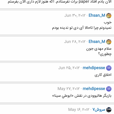
الآن یادم افتاد paper برات نفرستادم. اگه هنوز لازم داری الآن بفرستم
Jun 30, 2012
Ehsan_M
خوب
نمیدونم چرا تاحالا آی دی تو ندیده بودم
Jun 28, 2012
Ehsan_M
سلام مهدی جون
چطوری؟
Jun 25, 2012
mehdipesse
M
اخلاق کاری
May 27, 2012
mehdipesse
M
بازیگر هالیوودی در نقش «ابوعلي سينا»
سروش7
May 16, 2012