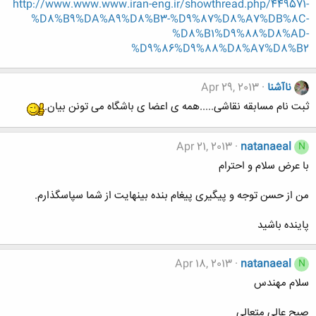
http://www.www.www.iran-eng.ir/showthread.php/449571-
%D8%B9%DA%A9%D8%B3-%D9%87%D8%A7%DB%8C-
%D8%B1%D9%88%D8%AD-
%D9%86%D9%88%D8%A7%D8%B2
ناآشنا
Apr 29, 2013
ثبت نام مسابقه نقاشی.....همه ی اعضا ی باشگاه می تونن بیان.
Apr 21, 2013
natanaeal
N
با عرض سلام و احترام
من از حسن توجه و پیگیری پیغام بنده بینهایت از شما سپاسگذارم.
پاینده باشید
Apr 18, 2013
natanaeal
N
سلام مهندس
صبح عالی متعالی