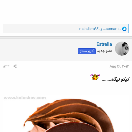
و
...scream...
و
mahdieh1991
ا
ک
ن
Estrella
ش
عضو جدید
کاربر ممتاز
ه
ا
:
#24
Aug 16, 2012
کیکو نیگاه........