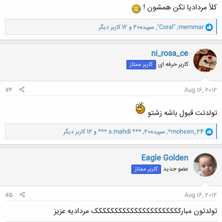
کلاً مردادیا تکن همشون !
و
memmar
,
"Coral"
,
سپیده20
و 12 کاربر دیگر
ا
ک
ن
ni_rosa_ce
ش
کاربر حرفه ای
کاربر ممتاز
ه
ا
:
#4
Aug 16, 2012
تولدتت قبول باشه زشتو
و
*mohsen_24
,
سپیده20
,
*** s.mahdi ***
و 12 کاربر دیگر
ا
ک
ن
Eagle Golden
ش
عضو جدید
کاربر ممتاز
ه
ا
:
#5
Aug 16, 2012
تولدتون مبارکککککککککککککککککککککک مردادیه عزیز