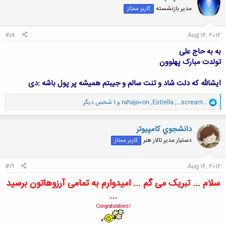
ش
مدیر بازنشسته
کاربر ممتاز
ه
ا
:
#18
Aug 16, 2012
به به حاج علی
تولدت مبارک پهلوون
ایشالله که دلت شاد و تنت سالم و جیبتم همیشه پر پول باشه :دی
و
...scream...
,
Estrella
,
rahajo0on
و 1 شخص دیگر
ا
ک
ن
دانشجوي كامپيوتر
ش
دستیار مدیر تالار هنر
کاربر ممتاز
ه
ا
:
#19
Aug 16, 2012
سلام ... تبریک می گم ... امیدوارم به تمامی آرزوهاتون برسید
...