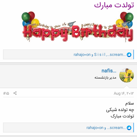
تولدت مبارك
و
...scream...
,
S i s i l
و
rahajo0on
ا
ک
ن
nafis...
ش
مدیر بازنشسته
ه
ا
:
#15
Aug 16, 2012
سلام
چه تولده شیکی
تولدت مبارک
و
...scream...
و
rahajo0on
ا
ک