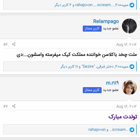
و
سپیده20
,
...scream...
,
rahajo0on
و 2 کاربر دیگر
ا
ک
ن
Relampago
ش
عضو جدید
کاربر ممتاز
ه
ا
:
#6
Aug 16, 2012
ملت چخد باکلاسن خواننده مملکت کیک میفرسته واسشون...:دی
و
سپیده20
,
دختر شرقی
,
"Dezire"
و 11 کاربر دیگر
ا
ک
ن
m.r119
ش
عضو جدید
کاربر ممتاز
ه
ا
:
#7
Aug 16, 2012
تولدت مبارک
و
...scream...
و
rahajo0on
ا
ک