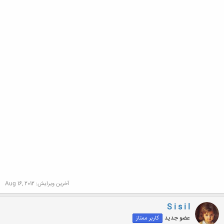
آخرین ویرایش:
Aug 16, 2012
S i s i l
عضو جدید
کاربر ممتاز