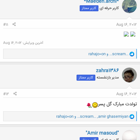
*Maedeh.archi*
ش
کاربر حرفه ای
کاربر ممتاز
ه
ا
:
#11
Aug 16, 2012
آخرین ویرایش:
Aug 16, 2012
و
...scream...
و
rahajo0on
ا
ک
ن
zahra1386
ش
مدیر بازنشسته
کاربر ممتاز
ه
ا
:
#12
Aug 16, 2012
تولدت مبارک گل پسر
و
amir ghasemiyan
,
...scream...
و
rahajo0on
ا
ک
ن
"Amir masoud"
ش
کاربر حرفه ای