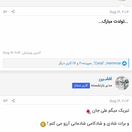
#2
Aug 16, 2012
...تولدت مبارک...
آخرین ویرایش:
Aug 16, 2012
و
memmar
,
"Coral"
,
سپیده20
و 17 کاربر دیگر
ا
ک
ن
افشـین
ش
مدیر بازنشسته
کاربر ممتاز
ه
ا
:
#3
Aug 16, 2012
تبریک میگم علی جان
و برات شادی و شادکامی شادمانی آرزو می کنم !