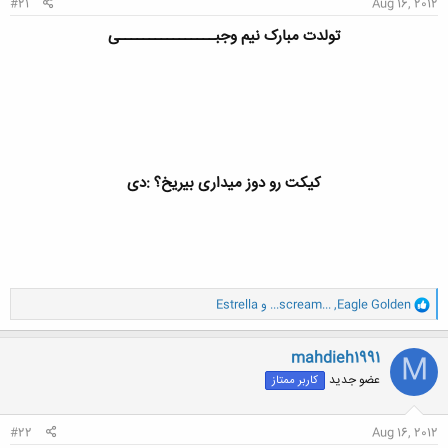
#21
Aug 16, 2012
تولدت مبارک نیم وجبــــــــــــــــی
کیکت رو دوز میداری بیریخ؟ :دی
و
Eagle Golden
,
...scream...
و
Estrella
ا
ک
ن
mahdieh1991
M
ش
عضو جدید
کاربر ممتاز
ه
ا
:
#22
Aug 16, 2012