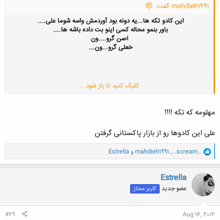
mahdieh1991 گفت:
این کادو تکه ها...یه دونه بود آوردمش واسه شوما علی....
باور بنمو محاله کسی اینو بت داده باشه ها....
اصن گرو....ون
خعلی گرو...ون...
کلیک کنید تا باز شود...
مهلومه که تکه !!!!
علی این کادوها رو از بازار پاکستانی گرفتن
و
...scream...
,
mahdieh1991
و
Estrella
ا
ک
ن
Estrella
ش
عضو جدید
کاربر ممتاز
ه
ا
:
#29
Aug 16, 2012