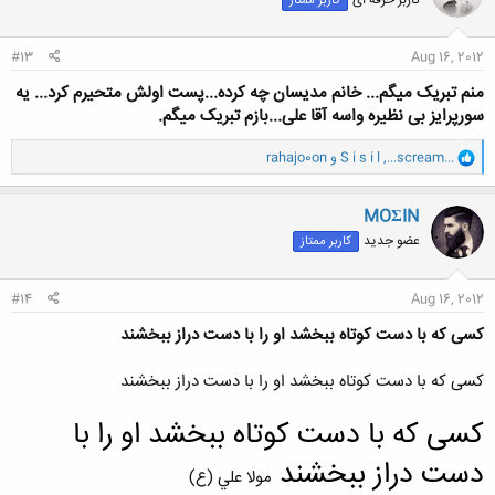
کاربر ممتاز
ه
ا
:
#13
Aug 16, 2012
منم تبریک میگم... خانم مدیسان چه کرده...پست اولش متحیرم کرد... یه
سورپرایز بی نظیره واسه آقا علی...بازم تبریک میگم.
و
...scream...
,
S i s i l
و
rahajo0on
ا
ک
ن
MOΣIN
ش
عضو جدید
کاربر ممتاز
ه
ا
:
#14
Aug 16, 2012
كسى كه با دست كوتاه ببخشد او را با دست دراز ببخشند
كسى كه با دست كوتاه ببخشد او را با دست دراز ببخشند
كسى كه با دست كوتاه ببخشد او را با
دست دراز ببخشند
مولا علي (ع)