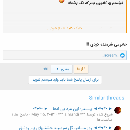
خواستم یه کادویی بدم که تک باشه!!!
کلیک کنید تا باز شود...
خانومی شرمنده کردی !!!
و
...scream...
ا
ک
ن
آخر
1 از 10
بعدی
ش
ه
برای ارسال پاسخ شما باید وارد سیستم شوید.
ا
:
Similar threads
► •*♥*•◄ پـــدر؛ این مرد بی ادعا ...► •*♥*•
شروع شده توسط *** s.mahdi ***
May 25, 2013
پاسخ ها: 1
مناسبت‌ها
► •*♥*•◄ روز مــادر، گل سرسبـد جشنـهای پـر رونـق