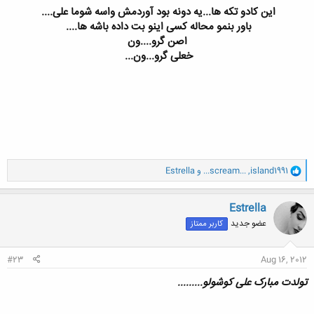
این کادو تکه ها...یه دونه بود آوردمش واسه شوما علی....
باور بنمو محاله کسی اینو بت داده باشه ها....
اصن گرو....ون
خعلی گرو...ون...
و
island1991
,
...scream...
و
Estrella
ا
ک
ن
Estrella
ش
عضو جدید
کاربر ممتاز
ه
ا
:
#23
Aug 16, 2012
تولدت مبارک علی کوشولو.........