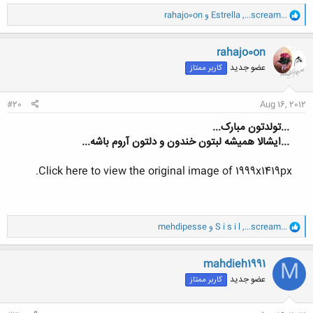
و
...scream...
,
Estrella
و
rahajo0on
ا
ک
ن
rahajo0on
ش
عضو جدید
کاربر ممتاز
ه
ا
:
#20
Aug 16, 2012
...تولدتون مبارک...
...ایشالا همیشه لبتون خندون و دلتون آروم باشه...
Click here to view the original image of 1999x1419px.
و
...scream...
,
S i s i l
و
mehdipesse
ا
ک
ن
mahdieh1991
M
ش
عضو جدید
کاربر ممتاز
ه
ا
: