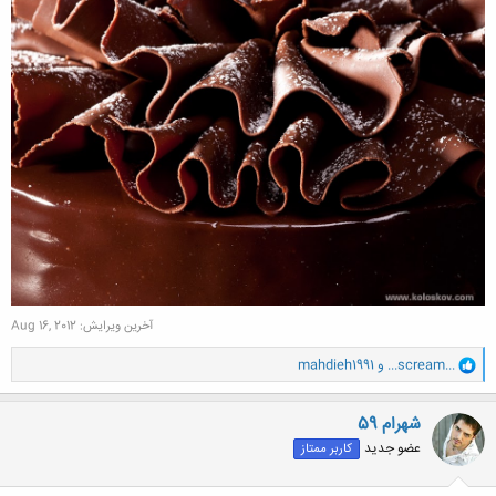
آخرین ویرایش:
Aug 16, 2012
و
...scream...
و
mahdieh1991
ا
ک
ن
شهرام 59
ش
عضو جدید
کاربر ممتاز
ه
ا
: