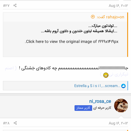
:
#27
Aug 16, 2012
rahajo0on گفت:
...تولدتون مبارک...
...ایشالا همیشه لبتون خندون و دلتون آروم باشه...
Click here to view the original image of 1999x1419px.
جاااااااااااااااااااااانممممممممممممممممم چه کادوهای خِشنگی !
( اصنم
تیکراری نی
)
و
...scream...
,
S i s i l
و
Estrella
ا
ک
ن
ni_rosa_ce
ش
کاربر حرفه ای
کاربر ممتاز
ه
ا
:
#28
Aug 16, 2012