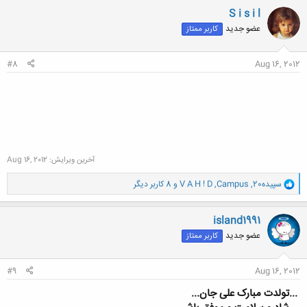
ن
S i s i l
ش
عضو جدید
کاربر ممتاز
ه
ا
:
#8
Aug 16, 2012
آخرین ویرایش:
Aug 16, 2012
و
سپیده20
,
Campus
,
V A H ! D
و 8 کاربر دیگر
ا
ک
ن
island1991
ش
عضو جدید
کاربر ممتاز
ه
ا
:
#9
Aug 16, 2012
...تولدت مبارک علی جان...