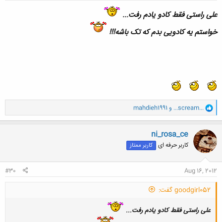
علی راستی فقط کادو یادم رفت...
خواستم یه کادویی بدم که تک باشه!!!
و
...scream...
و
mahdieh1991
ا
ک
ن
ni_rosa_ce
ش
کاربر حرفه ای
کاربر ممتاز
ه
ا
:
#30
Aug 16, 2012
goodgirl052 گفت:
علی راستی فقط کادو یادم رفت...