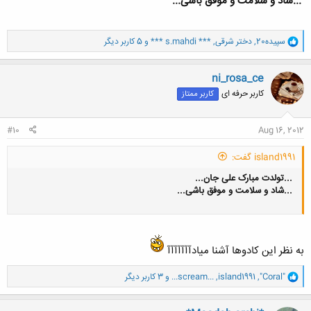
...شاد و سلامت و موفق باشی...
و
سپیده20
,
دختر شرقی
,
*** s.mahdi ***
و 5 کاربر دیگر
ا
ک
ن
ni_rosa_ce
ش
کاربر حرفه ای
کاربر ممتاز
ه
ا
:
#10
Aug 16, 2012
island1991 گفت:
...تولدت مبارک علی جان...
...شاد و سلامت و موفق باشی...
به نظر این کادوها آشنا میادآآآآآآآ
و
"Coral"
,
island1991
,
...scream...
و 3 کاربر دیگر
ا
ک
ن