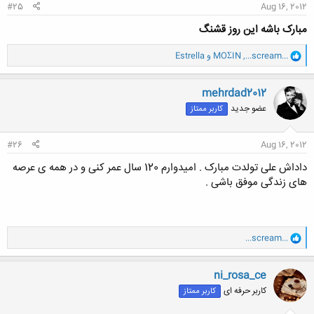
#25
Aug 16, 2012
مبارک باشه این روز قشنگ
و
...scream...
,
MOΣIN
و
Estrella
ا
ک
ن
mehrdad2012
ش
عضو جدید
کاربر ممتاز
ه
ا
:
#26
Aug 16, 2012
داداش علی تولدت مبارک . امیدوارم 120 سال عمر کنی و در همه ی عرصه
های زندگی موفق باشی .
و
...scream...
ا
ک
ن
ni_rosa_ce
ش
کاربر حرفه ای
کاربر ممتاز
ه
ا