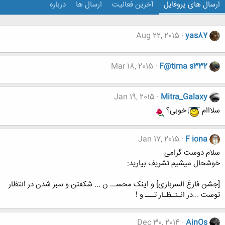
ارسال های پروفایل
آخرین فعالیت
ارسال ها
درباره
Aug 22, 2015
yas87
Mar 18, 2015
F@tima s332
Jan 19, 2015
Mitra_Galaxy
سلااام
خوبی؟
Jan 17, 2015
F iona
سلام دوست گرامی
خوشحال میشیم تشریف بیارید:
[جشن فارغ السربازی] و اینک محســ ن ... شکفتن و سبز شدن در انتظار
توست ...در انـتـظـار تـــ و !
Dec 30, 2014
AinOs