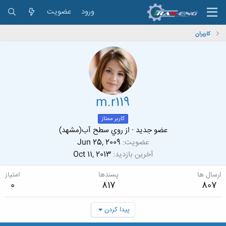
ورود
عضویت
کاربران
m.r119
کاربر ممتاز
عضو جدید
·
از
روي سطح آب(مشهد)
عضویت
Jun 25, 2009
آخرین بازدید
Oct 11, 2013
ارسال ها
پسندها
امتیاز
0
817
807
پیدا کردن