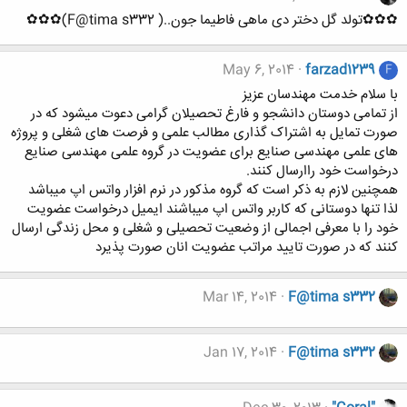
✿✿✿تولد گل دختر دی ماهی فاطیما جون..( F@tima s332)✿✿✿
May 6, 2014
farzad1239
F
با سلام خدمت مهندسان عزیز
از تمامی دوستان دانشجو و فارغ تحصیلان گرامی دعوت میشود که در
صورت تمایل به اشتراک گذاری مطالب علمی و فرصت های شغلی و پروژه
های علمی مهندسی صنایع برای عضویت در گروه علمی مهندسی صنایع
درخواست خود راارسال کنند.
همچنین لازم به ذکر است که گروه مذکور در نرم افزار واتس اپ میباشد
لذا تنها دوستانی که کاربر واتس اپ میباشند ایمیل درخواست عضویت
خود را با معرفی اجمالی از وضعیت تحصیلی و شغلی و محل زندگی ارسال
کنند که در صورت تایید مراتب عضویت انان صورت پذیرد
Mar 14, 2014
F@tima s332
Jan 17, 2014
F@tima s332