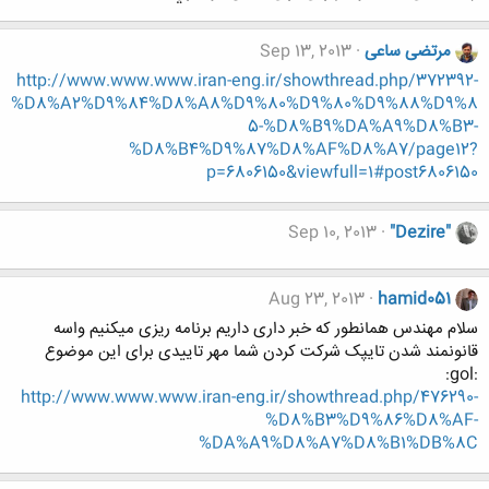
مرتضی ساعی
Sep 13, 2013
http://www.www.www.iran-eng.ir/showthread.php/372392-
%D8%A2%D9%84%D8%A8%D9%80%D9%80%D9%88%D9%8
5-%D8%B9%DA%A9%D8%B3-
%D8%B4%D9%87%D8%AF%D8%A7/page12?
p=6806150&viewfull=1#post6806150
Sep 10, 2013
"Dezire"
Aug 23, 2013
hamid051
سلام مهندس همانطور که خبر داری داریم برنامه ریزی میکنیم واسه
قانونمند شدن تایپک شرکت کردن شما مهر تاییدی برای این موضوع
:gol:
http://www.www.www.iran-eng.ir/showthread.php/476290-
%D8%B3%D9%86%D8%AF-
%DA%A9%D8%A7%D8%B1%DB%8C