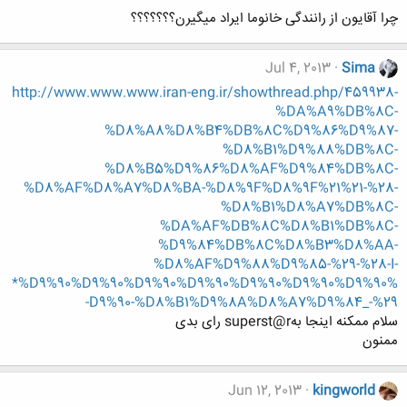
چرا آقایون از رانندگی خانوما ایراد میگیرن؟؟؟؟؟؟؟
Jul 4, 2013
Sima
http://www.www.www.iran-eng.ir/showthread.php/459938-
%DA%A9%DB%8C-
%D8%A8%D8%B4%DB%8C%D9%86%D9%87-
%D8%B1%D9%88%DB%8C-
%D8%B5%D9%86%D8%AF%D9%84%DB%8C-
%D8%AF%D8%A7%D8%BA-%D8%9F%D8%9F%21%21-%28-
%D8%B1%D8%A7%DB%8C-
%DA%AF%DB%8C%D8%B1%DB%8C-
%D9%84%DB%8C%D8%B3%D8%AA-
%D8%AF%D9%88%D9%85-%29-%28-I-
*%D9%90%D9%90%D9%90%D9%90%D9%90%D9%90%D9%90%
D9%90-%D8%B1%D9%8A%D8%A7%D9%84_-%29-
سلام ممکنه اینجا بهsuperst@r رای بدی
ممنون
Jun 12, 2013
kingworld