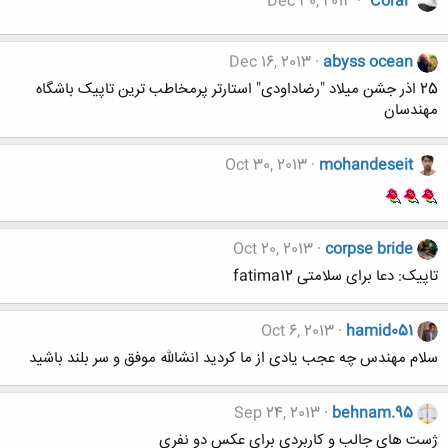
Dec 30, 2013
"Coral"
Dec 16, 2013
abyss ocean
25 اذر جشن میلاد "رضاداودی" استارتر پرمخاطب ترین تاپیک باشگاه
مهندسان
Oct 30, 2013
mohandeseit
Oct 20, 2013
corpse bride
تاپیک: دعا برای سلامتی fatima12
Oct 6, 2013
hamid051
سلام مهندس چه عجب یادی از ما کردید انشالله موفق و سر بلند باشید
Sep 24, 2013
behnam.95
ژست های جالب و کاربردی برای عکس دو نفري