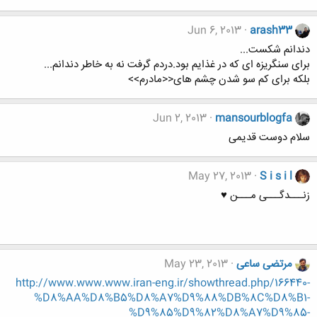
Jun 6, 2013
arash33
دندانم شکست...
برای سنگریزه ای که در غذایم بود.دردم گرفت نه به خاطر دندانم...
بلکه برای کم سو شدن چشم های<<مادرم>>
Jun 2, 2013
mansourblogfa
سلام دوست قدیمی
May 27, 2013
S i s i l
زنـــدگـــی مـــن ♥
مرتضی ساعی
May 23, 2013
http://www.www.www.iran-eng.ir/showthread.php/166440-
%D8%AA%D8%B5%D8%A7%D9%88%DB%8C%D8%B1-
%D9%85%D9%82%D8%A7%D9%85-