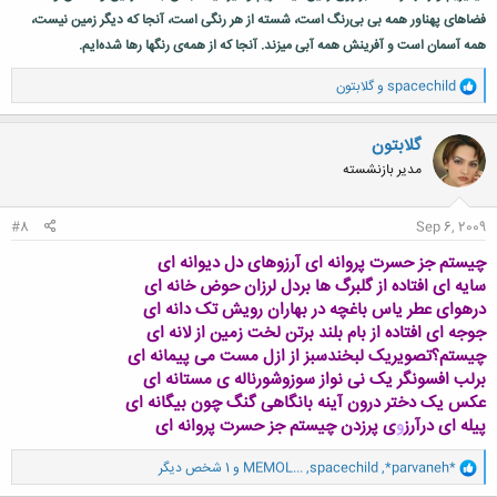
فضاهای پهناور همه بی بی‌رنگ است، شسته از هر رنگی است، آنجا که دیگر زمین نیست،
همه آسمان است و آفرینش همه آبی میزند. آنجا که از همه‌ی رنگها رها شده‌ایم.
و
spacechild
و
گلابتون
ا
ک
ن
گلابتون
ش
مدیر بازنشسته
ه
ا
:
#8
Sep 6, 2009
چیستم جز حسرت پروانه ای آرزوهای دل دیوانه ای
سایه ای افتاده از گلبرگ ها بردل لرزان حوض خانه ای
درهوای عطر یاس باغچه در بهاران رویش تک دانه ای
جوجه ای افتاده از بام بلند برتن لخت زمین از لانه ای
چیستم؟تصویریک لبخندسبز از ازل مست می پیمانه ای
برلب افسونگر یک نی نواز سوزوشورناله ی مستانه ای
عکس یک دختر درون آینه بانگاهی گنگ چون بیگانه ای
پیله ای درآرز
و
ی پرزدن چیستم جز حسرت پروانه ای
و
*parvaneh*
,
spacechild
,
MEMOL...
و 1 شخص دیگر
ا