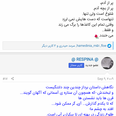
پر از آدم،
پر از بچه آدم.
شلوغ است ولی تنها.
تنهاست که دست هایش نمی لرزد
وقتی تمام این کاغذها را برگ می زند
و فقط..
می خندد.
و
floe
,
hamedinia_m51
,
سرمد حیدری
و 2 کاربر دیگر
ا
ک
ن
@ RESPINA @
ش
عضو جدید
کاربر ممتاز
ه
ا
:
#17
Sep 9, 2009
نگاهش داستان برداز چندین چند دلتنگیست
و لبخندش -که همچون آن ستاره ی آسمانی که آگهان گویند...
قرن ها باید نشستن ها
که تا یکدم گذارش... آی٬ گر ممکن شود...
افتد به چشم ما-
طلوع زندگی در پهنه ای تا بیکران٬ آبی است.