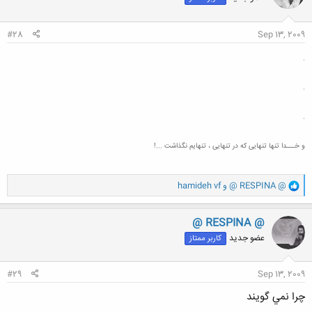
ا
:
#28
Sep 13, 2009
.
.
.
و خـــدا تنها تنهایی که در تنهایی ، تنهایم نگذاشت ...!
و
@ RESPINA @
و
hamideh vf
ا
ک
ن
@ RESPINA @
ش
عضو جدید
کاربر ممتاز
ه
ا
:
#29
Sep 13, 2009
چرا نمي گويند