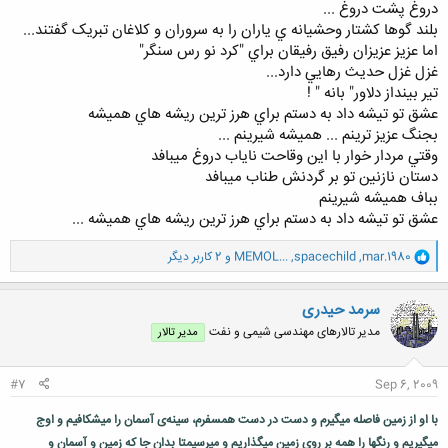
دروغ پشت دروغ ...
بلند گوها کشتار وحشيانه ي ياران را به سروران و کلاغان تبريک گفتند...
اما عزيز عزيزان رفيق رفيقان براي "کرد نو رس سنگر"
غزل غزل حديث رهايي دارد...
تير بينداز دلاور" بانه " !
عشق تو تيشه داد به دستم براي هرز ترين ريشه هاي هميشه
بجنگ عزيز ترينم ... هميشه شيرينم ...
وقتي مردار خوار با اين وقاحت ناياب دروغ ميبافد
دستان نازنين تو بر گردنش طناب ميبافد
بباف هميشه شيرينم
عشق تو تيشه داد به دستم براي هرز ترين ريشه هاي هميشه ...
و
mar.1980
,
spacechild
,
MEMOL...
و 2 کاربر دیگر
ا
ک
ن
سرمد حیدری
ش
مدیر تالارهای مهندسی شیمی و نفت
مدیر تالار
ه
ا
:
#7
Sep 6, 2009
با او از زمین فاصله میگیرم و دست در دست همسفرم، سینه‌ی آسمان را میشکافیم و اوج
میگیریم و رنگها را همه بر روی زمین میگذاریم و میرسیمتا بدان جا که زمین و آسمان و