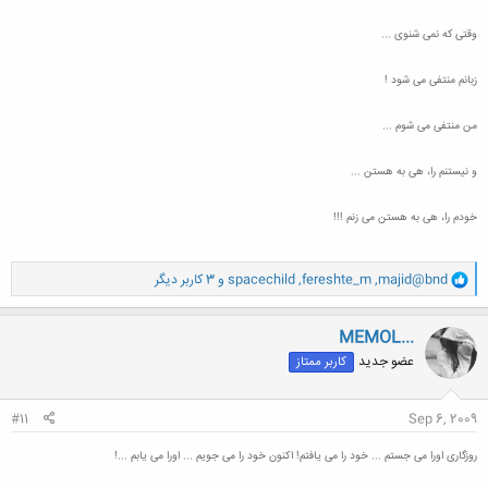
وقتی که نمی شنوی ...
زبانم منتفی می شود !
من منتفی می شوم ...
و نیستنم را، هی به هستن ...
خودم را، هی به هستن می زنم !!!
و
majid@bnd
,
fereshte_m
,
spacechild
و 3 کاربر دیگر
ا
ک
ن
MEMOL...
ش
عضو جدید
کاربر ممتاز
ه
ا
:
#11
Sep 6, 2009
روزگاری اورا می جستم ... خود را می يافتم! اکنون خود را می جویم ... اورا می يابم ...!