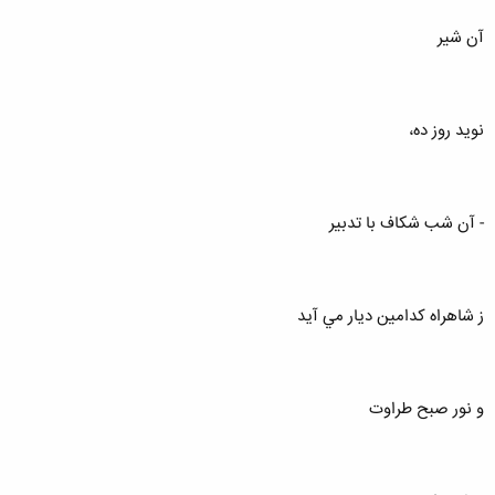
آن شير
نويد روز ده،
- آن شب شكاف با تدبير
ز شاهراه كدامين ديار مي آيد
و نور صبح طراوت