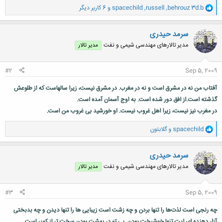
و
behrouz 3d.b
,
russell
,
spacechild
و 6 کاربر دیگر
ا
ک
ن
سرمد حیدری
ش
مدیر تالارهای مهندسی شیمی و نفت
مدیر تالار
ه
ا
:
#2
Sep 5, 2009
آفتاب من نه در مشرق است و نه در مغرب. در مشرق نیست، زیرا سالهاست که از طلوعش
گذشته است.از افق دور شده است. به اوج آسمان آمده است.
در مغرب نیز نیست، زیرا اهل غروب نیست. او خورشید بی غروب من است.
و
spacechild
و
گلابتون
ا
ک
ن
سرمد حیدری
ش
مدیر تالارهای مهندسی شیمی و نفت
مدیر تالار
ه
ا
:
#3
Sep 5, 2009
چه رنجی است لذت‌ها را تنها بردن و چه زشت است زیبایی ها را تنها دیدن و چه بدبختی
آزار دهنده ای ایت تنها خوشبخت بودن. بی تو در بهشت بودن سخت تر از کویر است.