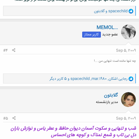
و
spacechild
و
گلابتون
ا
ک
ن
MEMOL...
ش
عضو جدید
کاربر ممتاز
ه
ا
:
#4
Sep 5, 2009
چه تنها مانده است تنهایی من ...!
و
رجایی اشکان
,
mar.1980
,
spacechild
و 5 کاربر دیگر
ا
ک
ن
گلابتون
ش
مدیر بازنشسته
ه
ا
:
#5
Sep 5, 2009
شب و
تنهایی و سکوت آسمان
دیوان حافظ و عطر یاس و نوازش باران
دل بی تاب و شمع نمناک و کوچه های احساس