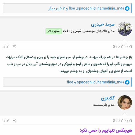
و
hamedinia_m51
,
spacechild
,
floe
و 3 کاربر دیگر
ا
ک
ن
سرمد حیدری
ش
مدیر تالارهای مهندسی شیمی و نفت
مدیر تالار
ه
ا
:
#12
Sep 7, 2009
باز چشم ها در هم جرقه میزنند. در چشم او، من تصویر خود را بر روی پرده‌های اشک میلرزد،
میبینم و قلب او را که همچون ماهی قرمز و کوچکی در عمق چشمه‌ی آبی زلال در تب و تاب
است، از عمق بی انتهای چشمهای او به چشم میبینم.
و
hamedinia_m51
,
spacechild
و
floe
ا
ک
ن
گلابتون
ش
مدیر بازنشسته
ه
ا
:
#13
Sep 7, 2009
هيچكس تنهاييم را حس نكرد