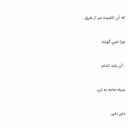
كه آن كشيده سر از شرق...
چرا نمي گويند
- آن بلند اندام
سياه جامه به تن،
دلبرِ دلير،