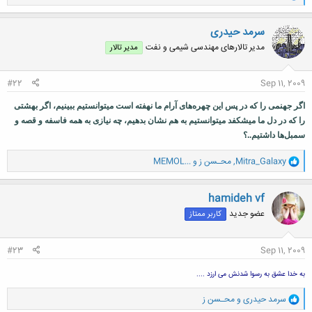
ا
ک
ن
سرمد حیدری
ش
مدیر تالارهای مهندسی شیمی و نفت
مدیر تالار
ه
ا
:
#22
Sep 11, 2009
اگر جهنمی را که در پس این چهره‌های آرام ما نهفته است میتوانستیم ببینیم، اگر بهشتی
را که در دل ما میشکفد میتوانستیم به هم نشان بدهیم، چه نیازی به همه فاسفه و قصه و
سمبل‌ها داشتیم..؟
و
Mitra_Galaxy
,
محـسن ز
و
MEMOL...
ا
ک
ن
hamideh vf
ش
عضو جدید
کاربر ممتاز
ه
ا
:
#23
Sep 11, 2009
به خدا عشق به رسوا شدنش می ارزد ....
و
سرمد حیدری
و
محـسن ز
ا