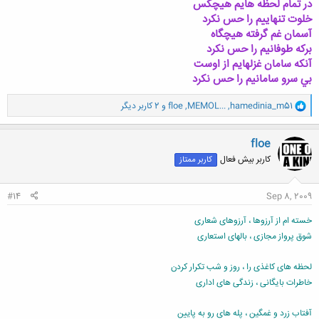
در تمام لحظه هايم هيچكس
خلوت تنهاييم را حس نكرد
آسمان غم گرفته هيچگاه
بركه طوفانيم را حس نكرد
آنكه سامان غزلهايم از اوست
بي سرو سامانيم را حس نكرد
و
hamedinia_m51
,
MEMOL...
,
floe
و 2 کاربر دیگر
ا
ک
ن
floe
ش
کاربر بیش فعال
کاربر ممتاز
ه
ا
:
#14
Sep 8, 2009
خسته ام از آرزوها ، آرزوهای شعاری
شوق پرواز مجازی ، بالهای استعاری
لحظه های کاغذی را ، روز و شب تکرار کردن
خاطرات بایگانی ، زندگی های اداری
آفتاب زرد و غمگین ، پله های رو به پایین