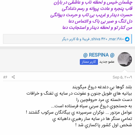
چشمان خیس و لحظه ناب و عاشقی در باران
قاب پنجره و عادت پروانه و رسم دلدادگی
حسرت دیدار و غریب بی تاب و حرمت دیوانگی
دل تنگ و صبر بی باک و التماس دعا
من کنار تو و لحظه دیدار و استجابت دعا
و
mar.1980
,
shiva 420
,
فریباا
و 5 کاربر دیگر
ا
ک
ن
@ RESPINA @
ش
عضو جدید
کاربر ممتاز
ه
ا
:
#6
Sep 5, 2009
بلند گوها بي دغدغه دروغ ميگويند
بيانيه هاي طويل جنون و عفونت در سايه ي تفنگ و خرافات
دست خسته ي مرد حروفچين را
به جستجوي دروغ سربي سیاه فرستاده است...
عوامل مزدور ... نوکران سرسپرده ي بيگانگان سرکوب گشتند !
تمامي سنگر ها در سايه سار رهبري داهيانه ي
شخص اول کشور پاکسازي شد !