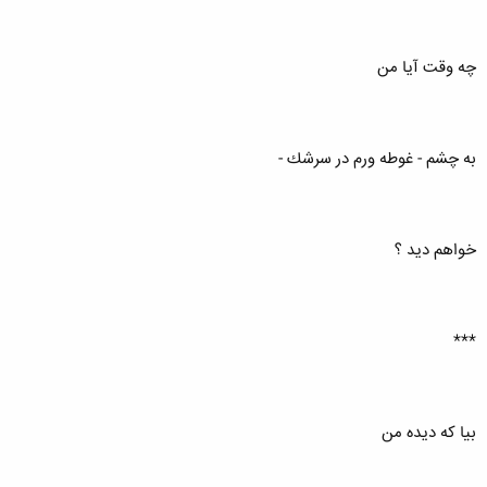
چه وقت آيا من
به چشم - غوطه ورم در سرشك -
خواهم ديد ؟
***
بيا كه ديده من