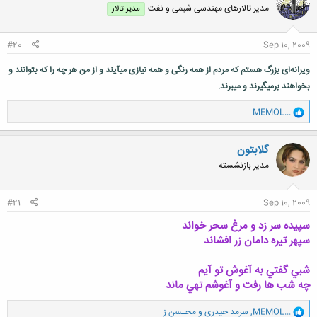
مدیر تالارهای مهندسی شیمی و نفت
مدیر تالار
ه
ا
:
#20
Sep 10, 2009
ویرانه‌ای بزرگ هستم که مردم از همه رنگی و همه نیازی میآیند و از من هر چه را که بتوانند و
بخواهند برمیگیرند و میبرند.
و
MEMOL...
ا
ک
ن
گلابتون
ش
مدیر بازنشسته
ه
ا
:
#21
Sep 10, 2009
سپيده سر زد و مرغ سحر خواند
سپهر تيره دامان زر افشاند
شبي گفتي به آغوش تو آيم
چه شب ها رفت و آغوشم تهي ماند
و
MEMOL...
,
سرمد حیدری
و
محـسن ز