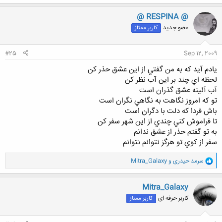
ک
ن
@ RESPINA @
ش
عضو جدید
کاربر ممتاز
ه
ا
:
#25
Sep 12, 2009
يادم آيد كه به من گفتي از اين عشق حذر كن
لحظه اي چند بر اين آب نظر كن
آب آئينه عشق گذران است
تو كه امروز نگاهت به نگاهي نگران است
باش فردا كه دلت با دگران است
تا فراموش كني چندي از اين شهر سفر كن
به تو گفتم حذر از عشق ندانم
سفر از كوي تو هرگز نتوانم نتوانم
و
سرمد حیدری
و
Mitra_Galaxy
ا
ک
ن
Mitra_Galaxy
ش
کاربر حرفه ای
کاربر ممتاز
ه
ا
: