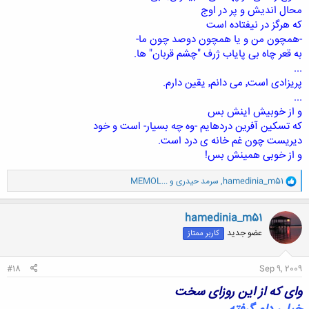
محال اندیش و پر در اوج
که هرگز در نیفتاده است
-همچون من و یا همچون دوصد چون ما-
به قعر چاه بی پایاب ژرف "چشم قربان" ها.
...
پریزادی است٬ می دانم٬ یقین دارم.
...
و از خوبیش اینش بس
که تسکین آفرین دردهایم -وه چه بسیار- است و خود
دیریست چون غم خانه ی درد است.
و از خوبی همینش بس!
و
hamedinia_m51
,
سرمد حیدری
و
MEMOL...
ا
ک
ن
hamedinia_m51
ش
عضو جدید
کاربر ممتاز
ه
ا
:
#18
Sep 9, 2009
وای که از این روزای سخت