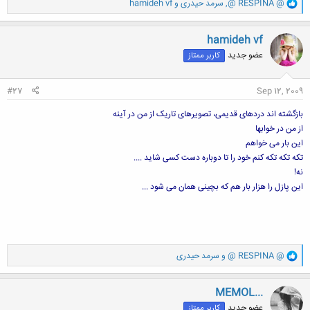
و
@ RESPINA @
,
سرمد حیدری
و
hamideh vf
ا
ک
ن
hamideh vf
ش
عضو جدید
کاربر ممتاز
ه
ا
:
#27
Sep 12, 2009
بازگشته اند دردهای قدیمی، تصویرهای تاریک از من در آینه
از من در خوابها
این بار می خواهم
تکه تکه تکه کنم خود را تا دوباره دست کسی شاید ....
نه!
این پازل را هزار بار هم که بچینی همان می شود ...
و
@ RESPINA @
و
سرمد حیدری
ا
ک
ن
MEMOL...
ش
عضو جدید
کاربر ممتاز
ه