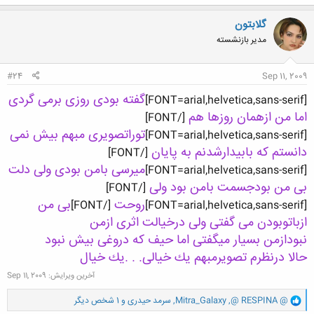
ک
ن
گلابتون
ش
مدیر بازنشسته
ه
ا
:
#24
Sep 11, 2009
گفته بودی روزی برمی گردی
[FONT=arial,helvetica,sans-serif]
اما من ازهمان روزها هم
[/FONT]
توراتصویری مبهم بیش نمی
[FONT=arial,helvetica,sans-serif]
دانستم كه بابیدارشدنم به پایان
[/FONT]
میرسی بامن بودی ولی دلت
[FONT=arial,helvetica,sans-serif]
بی من بودجسمت بامن بود ولی
[/FONT]
روحت
بی من
[/FONT]
[FONT=arial,helvetica,sans-serif]
ازباتوبودن می گفتی ولی درخیالت اثری ازمن
نبود
ازمن بسیار میگفتی اما حیف كه دروغی بیش نبود
حالا درنظرم تصویرمبهم یك خیالی. . .یك خیال
آخرین ویرایش:
Sep 11, 2009
و
@ RESPINA @
,
Mitra_Galaxy
,
سرمد حیدری
و 1 شخص دیگر
ا