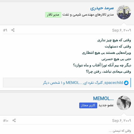
ک
ن
سرمد حیدری
ش
مدیر تالارهای مهندسی شیمی و نفت
مدیر تالار
ه
ا
:
#9
Sep 6, 2009
وقتی که هیچ چیز نداری
وقتی که دستهایت
ویرانه‌هایی هستند بی هیچ انتظاری
حتی بی هیچ حسرتی
دیگر چه بیم آنکه تورا آفتاب و ماه ننوازد؟
وقتی میعادی نباشد، رفتن چرا؟
و
spacechild
,
گلبرگ نقره ای
,
MEMOL...
و 1 شخص دیگر
ا
ک
ن
MEMOL...
ش
عضو جدید
کاربر ممتاز
ه
ا
:
#10
Sep 6, 2009
وقتی که نیستی ...