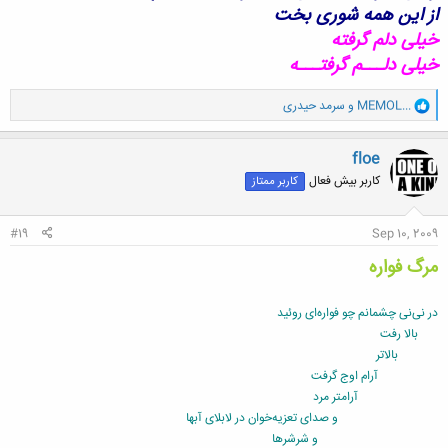
از این همه شوری بخت
خیلی دلم گرفته
خیلی دلـــم گرفتـــه
و
MEMOL...
و
سرمد حیدری
ا
ک
ن
floe
ش
کاربر بیش فعال
کاربر ممتاز
ه
ا
:
#19
Sep 10, 2009
مرگ فواره
در نی‌نی چشمانم چو فواره‌ای روئيد
بالا رفت
بالاتر
آرام اوج گرفت
آرامتر مرد
و صدای تعزيه‌خوان در لابلای آبها
و شرشرها