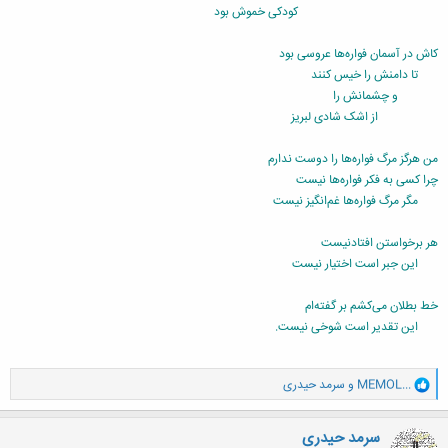
کودکی خموش بود
کاش در آسمان فواره‌ها عروسی بود
تا دامنش را خيس کنند
و چشمانش را
از اشک شادی لبريز
من هرگز مرگ فواره‌ها را دوست ندارم
چرا کسی به فکر فواره‌ها نيست
مگر مرگ فواره‌ها غم‌انگيز نيست
هر برخواستن افتادنيست
اين جبر است اختيار نيست
خط بطلان می‌کشم بر گفته‌ام
اين تقدير است شوخی نيست.
و
MEMOL...
و
سرمد حیدری
ا
ک
ن
سرمد حیدری
ش