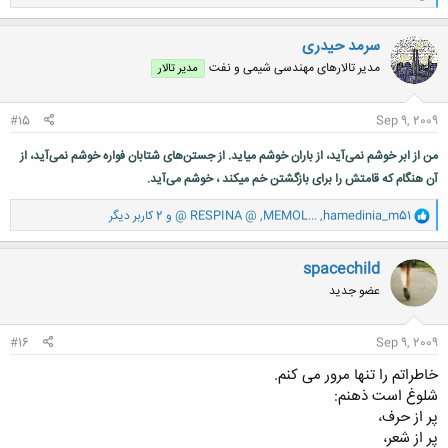
ا
ک
ن
سرمد حیدری
ش
مدیر تالارهای مهندسی شیمی و نفت
مدیر تالار
ه
ا
:
#15
Sep 9, 2009
من از ابر خوشم نمی‌آید، از باران خوشم میاید. از جستن‌های شتابان فواره خوشم نمی‌آید، از
آن هنگام که قامتش را برای بازگشتن خم میکند ، خوشم می‌آید.
و
hamedinia_m51
,
MEMOL...
,
@ RESPINA @
و 2 کاربر دیگر
ا
ک
ن
spacechild
ش
عضو جدید
ه
ا
:
#16
Sep 9, 2009
خاطراتم را تنها مرور می کنم.
شلوغ است ذهنم:
پر از حرف،
پر از شعر،