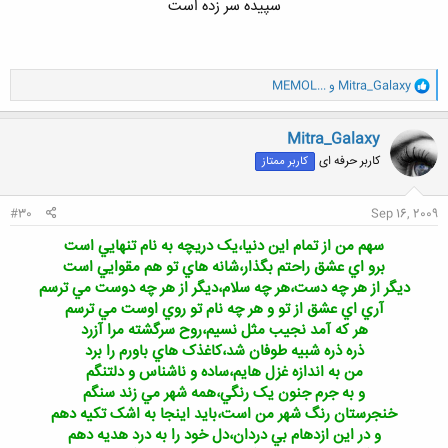
سپيده سر زده است​
و
Mitra_Galaxy
و
MEMOL...
ا
ک
ن
Mitra_Galaxy
ش
کاربر حرفه ای
کاربر ممتاز
ه
ا
:
#30
Sep 16, 2009
سهم من از تمام اين دنيا،يک دريچه به نام تنهايي است
برو اي عشق راحتم بگذار،شانه هاي تو هم مقوايي است
ديگر از هر چه دست،هر چه سلام،ديگر از هر چه دوست مي ترسم
آري اي عشق از تو و هر چه نام تو روي اوست مي ترسم
هر که آمد نجيب مثل نسيم،روح سرگشته مرا آزرد
ذره ذره شبيه طوفان شد،کاغذک هاي باورم را برد
من به اندازه غزل هايم،ساده و ناشناس و دلتنگم
و به جرم جنون يک رنگي،همه شهر مي زند سنگم
خنجرستان رنگ شهر من است،بايد اينجا به اشک تکيه دهم
و در اين ازدهام بي دردان،دل خود را به درد هديه دهم