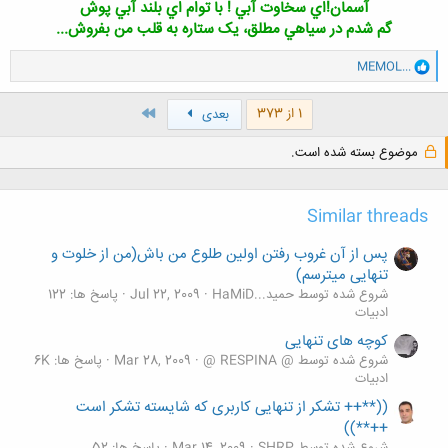
آسمان!اي سخاوت آبي !‌ با توام اي بلند آبي پوش
گم شدم در سياهي مطلق، يک ستاره به قلب من بفروش...
و
MEMOL...
ا
ک
ن
آخر
1 از 373
بعدی
ش
ه
موضوع بسته شده است.
ا
:
Similar threads
پس از آن غروب رفتن اولین طلوع من باش(من از خلوت و
تنهایی میترسم)
شروع شده توسط حمید...HaMiD
Jul 22, 2009
پاسخ ها: 122
ادبیات
کوچه های تنهایی
شروع شده توسط @ RESPINA @
Mar 28, 2009
پاسخ ها: 6K
ادبیات
((**++ تشکر از تنهایی کاربری که شایسته تشکر است
++**))