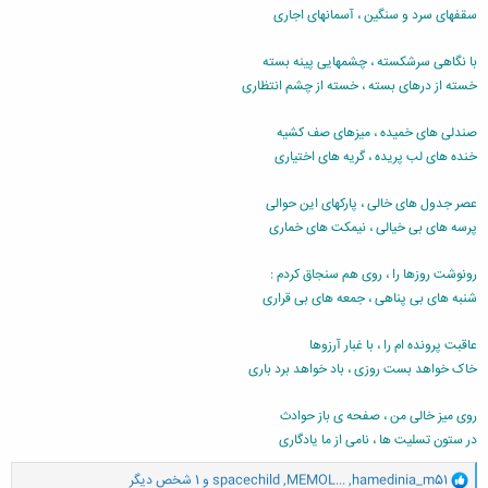
سقفهای سرد و سنگین ، آسمانهای اجاری
با نگاهی سرشکسته ، چشمهایی پینه بسته
خسته از درهای بسته ، خسته از چشم انتظاری
صندلی های خمیده ، میزهای صف کشیه
خنده های لب پریده ، گریه های اختیاری
عصر جدول های خالی ، پارکهای این حوالی
پرسه های بی خیالی ، نیمکت های خماری
رونوشت روزها را ، روی هم سنجاق کردم :
شنبه های بی پناهی ، جمعه های بی قراری
عاقبت پرونده ام را ، با غبار آرزوها
خاک خواهد بست روزی ، باد خواهد برد باری
روی میز خالی من ، صفحه ی باز حوادث
در ستون تسلیت ها ، نامی از ما یادگاری
و
hamedinia_m51
,
MEMOL...
,
spacechild
و 1 شخص دیگر