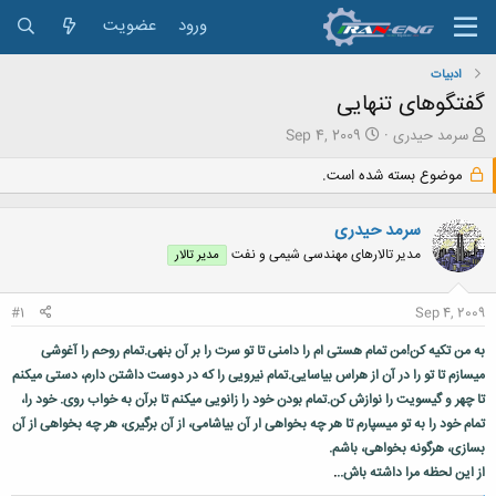
ورود
عضویت
ادبیات
گفتگوهای تنهایی
ش
ت
سرمد حیدری
Sep 4, 2009
ر
ا
و
ر
موضوع بسته شده است.
ع
ی
ک
خ
سرمد حیدری
ن
ش
ن
ر
مدیر تالارهای مهندسی شیمی و نفت
مدیر تالار
د
و
ه
ع
#1
Sep 4, 2009
م
و
به من تکیه کن!من تمام هستی ‌ام را دامنی تا تو سرت را بر آن بنهی.تمام روحم را آغوشی
ض
و
میسازم تا تو را در آن از هراس بیاسایی.تمام نیرویی را که در دوست داشتن دارم، دستی میکنم
ع
تا چهر و گیسویت را نوازش کن.تمام بودن خود را زانویی میکنم تا برآن به خواب روی. خود را،
تمام خود را به تو میسپارم تا هر چه بخواهی ار آن بیاشامی، از آن برگیری، هر چه بخواهی از آن
بسازی، هرگونه بخواهی، باشم.
از این لحظه مرا داشته باش..
.