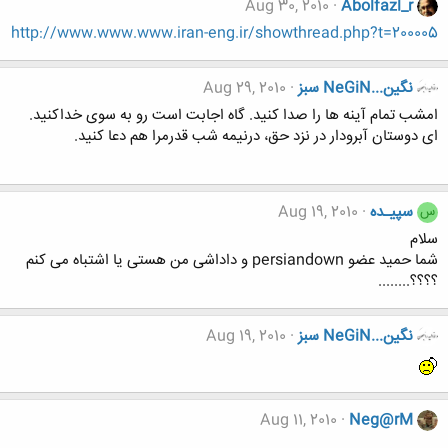
Aug 30, 2010
Abolfazl_r
http://www.www.www.iran-eng.ir/showthread.php?t=200005
نگين...NeGiN سبز
Aug 29, 2010
امشب تمام آینه ها را صدا کنید. گاه اجابت است رو به سوی خداکنید.
ای دوستان آبرودار در نزد حق، درنیمه شب قدرمرا هم دعا کنید.
سپیـده
Aug 19, 2010
س
سلام
شما حمید عضو persiandown و داداشی من هستی یا اشتباه می کنم
؟؟؟؟........
نگين...NeGiN سبز
Aug 19, 2010
Aug 11, 2010
Neg@rM