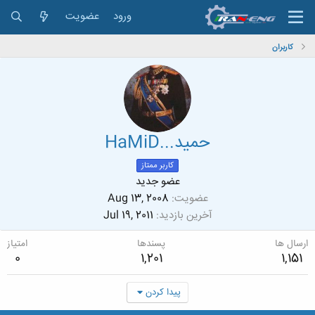
ورود
عضویت
کاربران
حمید...HaMiD
کاربر ممتاز
عضو جدید
عضویت
Aug 13, 2008
آخرین بازدید
Jul 19, 2011
ارسال ها
پسندها
امتیاز
0
1,201
1,151
پیدا کردن