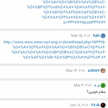
%D8%A8%D8%B1%D8%A7%DB%8C-
%D8%B4%D9%85%D8%A7-%DA%86%D9%87-
%D8%B1%D9%86%DA%AF%DB%8C-
%D8%A8%D9%88%D8%AF%D8%9F?
p=3397122#post3397122
Mar 15, 2011
hah
H
http://www.www.www.iran-eng.ir/showthread.php/254695-
%D8%A8%D9%87%D8%AA%D8%B1%DB%8C%D9%86-
%D8%A8%D8%A7%D8%B2%DB%8C%DA%A9%D9%86-
%D8%AF%D8%B1-%D8%B3%D8%A7%D9%84-89
Mar 14, 2011
zohre7
م .ه
Mar 4, 2011
م
سلام خوبین؟
Jan 18, 2011
6805