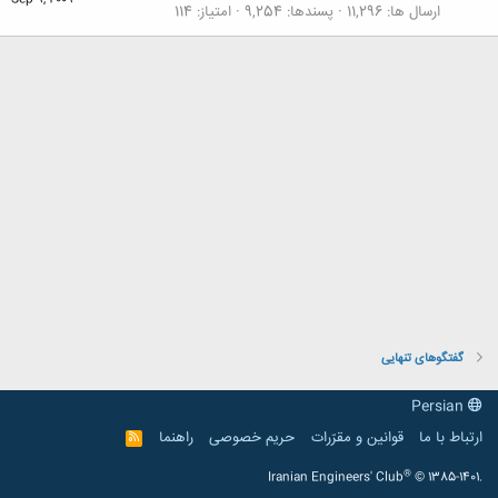
Sep 9, 2009
ارسال ها
11,296
پسندها
9,254
امتیاز
114
گفتگوهای تنهایی
Persian
ارتباط با ما
قوانین و مقرّرات
حریم خصوصی
راهنما
R
S
S
®
Iranian Engineers' Club
© 1385-1401.