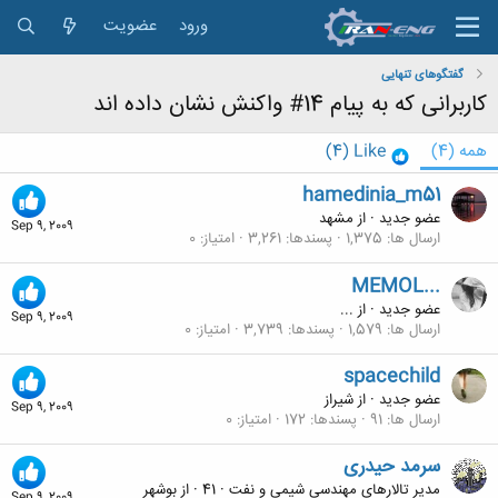
ورود
عضویت
گفتگوهای تنهایی
کاربرانی که به پیام 14# واکنش نشان داده اند
همه
(4)
Like
(4)
hamedinia_m51
عضو جدید
·
از
مشهد
Sep 9, 2009
ارسال ها
1,375
پسندها
3,261
امتیاز
0
MEMOL...
عضو جدید
·
از
...
Sep 9, 2009
ارسال ها
1,579
پسندها
3,739
امتیاز
0
spacechild
عضو جدید
·
از
شیراز
Sep 9, 2009
ارسال ها
91
پسندها
172
امتیاز
0
سرمد حیدری
مدیر تالارهای مهندسی شیمی و نفت
·
41
·
از
بوشهر