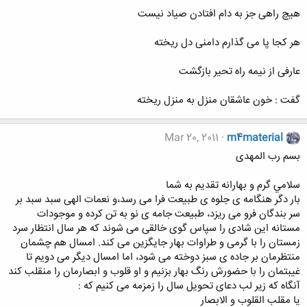
هيچ راهی جز به دام افتادن صياد نيست
هر كجا پا می گذارم دامنی دل ريخته
عارفی از نيمه راه تحير بازگشت
گفت : خون عاشقان منزل به منزل ريخته
Mar 20, 2011
m4material
بسم رب المهدی
سلامي گرم و بهارانه تقدیم به شما
بار دگر هنگامه ی جلوه ی طبیعت فرا می رسد،و نعمات الهی سبد سبد بر
سر بندگان فرو می ریزد، طبیعت جامه ی نو به تن کرده و موجودات
مستانه این شادی را سپاس گوی خالقی می شوند که هر سال انتظار سرد
زمستان را با گرمی و طراوات بهار جایگزین می کند. امسال هم چشمان
منتظرمان بر جاده ی سبز دوخته می شود، اما امسال دیگر می دویم تا
غیبتمان را با حضورش رنگ بهار بزنیم و او قلوب و ابصارمان را منقلب کند
آنگاه که زیر لب دعای تحویل سال را زمزمه می کنیم که :
یا مقلب القلوب و الابصار