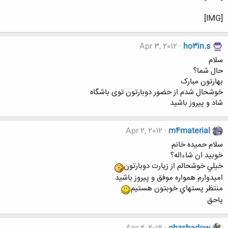
[IMG]
Apr 3, 2012
ho3in.s
سلام
حال شما؟
بهارتون مبارک
خوشحال شدم از حضور دوبارتون توی باشگاه
شاد و پیروز باشید
Apr 2, 2012
m4material
سلام حميده خانم
خوبيد ان شاءاله؟
خيلي خوشحالم از زيارت دوبارتون
اميدوارم همواره موفق و پيروز باشيد
منتظر پستهاي خوبتون هستيم
ياحق