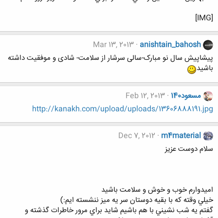
[IMG]
Mar 13, 2013
anishtain_bahosh
پیشاپیش سال نو مبارک-سالی سرشار از سلامت- شادی و موفقیت داشته
باشید
مسعود140
Feb 12, 2013
http://kanakh.com/upload/uploads/13606888191.jpg
Dec 7, 2012
m4material
سلام دوست عزيز
اميدوارم خوب و خوش و سلامت باشيد
خيلي وقته كه با بقيه دوستان سر يه ميز ننشسته ايم:)
گفتم يه شب نشيني با هم باشيم شايد براي مرور خاطرات گذشته و