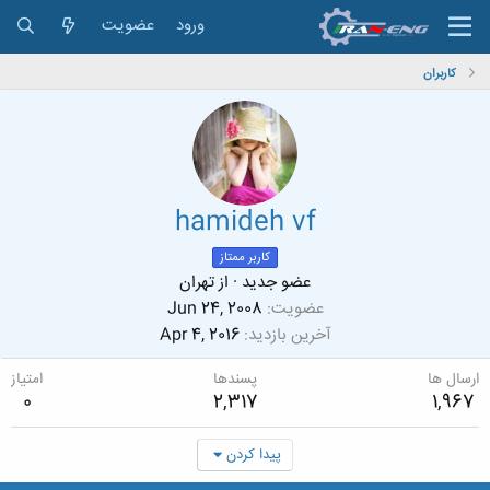
ورود
عضویت
کاربران
hamideh vf
کاربر ممتاز
عضو جدید
·
از
تهران
عضویت
Jun 24, 2008
آخرین بازدید
Apr 4, 2016
ارسال ها
پسندها
امتیاز
0
2,317
1,967
پیدا کردن