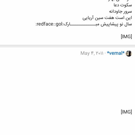
سکوت دعا
سرور جاودانه
این است هفت سین آریایی
سال نو پيشاپيش مبــــــــــــــارک:redface::gol:
[IMG]
May 4, 2011
*vernal*
[IMG]