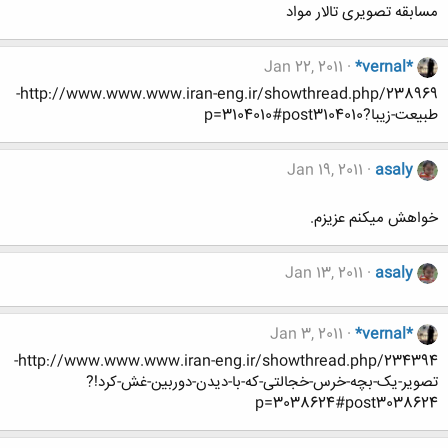
مسابقه تصویری تالار مواد
Jan 22, 2011
*vernal*
http://www.www.www.iran-eng.ir/showthread.php/238969-
طبیعت-زیبا?p=3104010#post3104010
Jan 19, 2011
asaly
خواهش میکنم عزیزم.
Jan 13, 2011
asaly
Jan 3, 2011
*vernal*
http://www.www.www.iran-eng.ir/showthread.php/234394-
تصویر-یک-بچه-خرس-خجالتی-که-با-دیدن-دوربین-غش-کرد!?
p=3038624#post3038624