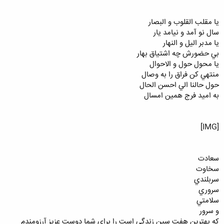
يا مقلب القلوب و البصار
سال نو آمد و نيامد يار
يا مدبر اليل و النهار
بي حضورش چه اشتياق بهار
يا محول حول و الاحوال
منتهي كن فراق را به وصال
حول حالنا الي احسن الحال
به اميد فرج همين امسال
[IMG]
سعادت
سخاوت
سربلندي
سروري
سلامتي
و سرور
كه بهترين هفت سين زندگي است را براي شما دوست عزيز آرزومندم