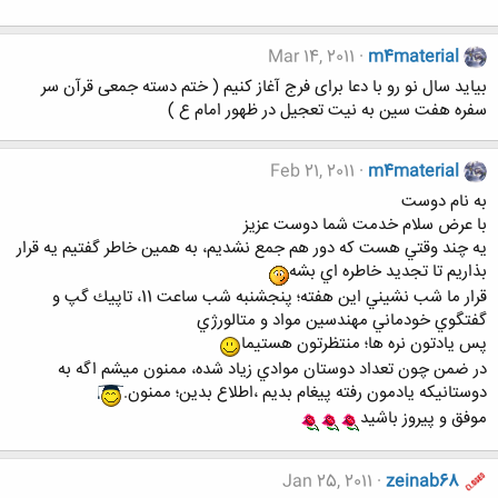
Mar 14, 2011
m4material
بیاید سال نو رو با دعا برای فرج آغاز کنیم ( ختم دسته جمعی قرآن سر
سفره هفت سین به نیت تعجیل در ظهور امام ع )
Feb 21, 2011
m4material
به نام دوست
با عرض سلام خدمت شما دوست عزيز
يه چند وقتي هست كه دور هم جمع نشديم، به همين خاطر گفتيم يه قرار
بذاريم تا تجديد خاطره اي بشه
قرار ما شب نشيني اين هفته؛ پنجشنبه شب ساعت 11، تاپيك گپ و
گفتگوي خودماني مهندسين مواد و متالورژي
پس يادتون نره ها؛ منتظرتون هستيما
در ضمن چون تعداد دوستان موادي زياد شده، ممنون ميشم اگه به
دوستانيكه يادمون رفته پيغام بديم ،اطلاع بدين؛ ممنون.
موفق و پيروز باشيد
Jan 25, 2011
zeinab68