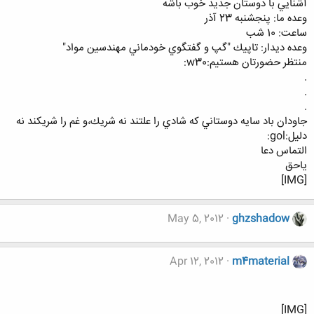
آشنايي با دوستان جديد خوب باشه
وعده ما: پنجشنبه 23 آذر
ساعت: 10 شب
وعده ديدار: تاپيك "گپ و گفتگوي خودماني مهندسين مواد"
منتظر حضورتان هستيم:w30:
.
.
.
جاودان باد سايه دوستاني كه شادي را علتند نه شريك،‌و غم را شريكند نه
دليل:gol:
التماس دعا
ياحق
[IMG]
May 5, 2012
ghzshadow
Apr 12, 2012
m4material
[IMG]