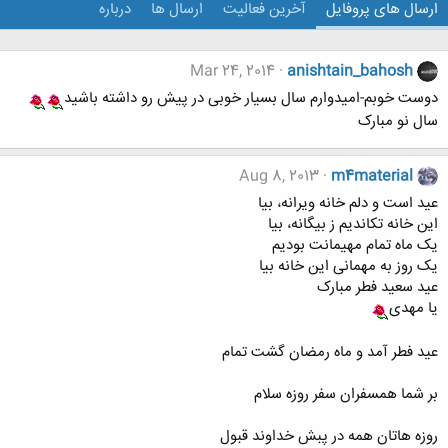
ارسال های پروفایل
آخرین فعالیت
ارسال ها
درباره
Mar 24, 2014
anishtain_bahosh
دوست خوبم-امیدوارم سال بسیار خوبی در پیش رو داشته باشید
سال نو مبارک
Aug 8, 2013
m4material
عید است و دلم خانه ویرانه، بیا
این خانه تکاندیم ز بیگانه، بیا
یک ماه تمام مهیمانت بودیم
یک روز به مهمانی این خانه بیا
عید سعید فطر مبارک
یا مهدی
عید فطر آمد و ماه رمضان گشت تمام
بر شما همسفران سفر روزه سلام
روزه هاتان همه در پبش خداوند قبول