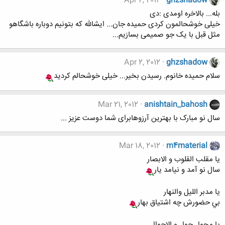
Apr 2, 2012
ghzshadow
بله... بالاخره اومدی :دی
خیلی خوشحالمون کردی حمیده جان... ایشالله که بتونیم دوباره باشگاهو
مثل قبل با یک جو صمیمی بسازیم...
Apr 2, 2012
ghzshadow
سلام حمیده خانوم. رسیدن بخیر... خیلی خوشحالم کردید
Mar 21, 2012
anishtain_bahosh
سال نو مبارک با بهترین آرزوهابرای شما دوست عزیز ...
Mar 18, 2012
m4material
يا مقلب القلوب و الابصار
سال نو آمد و نيامد يار
يا مدبر الليل والنهار
بي حضورش چه اشتياق بهار
يا محول حول و الاحوال