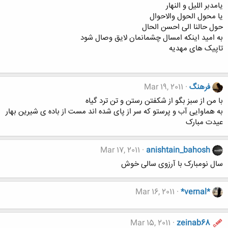
یامدبر اللیل و النهار
یا محول الحول والاحوال
حول حالنا الی احسن الحال
به امید اینکه امسال چشمانمان لایق وصال شود
تاپیک های مهدیه
فرهنگ
Mar 19, 2011
با من از سبز بگو از شکفتن رستن و تن ترد گیاه
به هماوایی آب و پرستو که سر از پای شده اند مست از باده ی شیرین بهار
عیدت مبارک
Mar 17, 2011
anishtain_bahosh
سال نومبارک با آرزوی سالی خوش
Mar 16, 2011
*vernal*
Mar 15, 2011
zeinab68