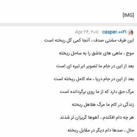
[IMG]
Apr 26, 2011
casper.0021
اين طرف مشتی صدف ، آنجا كمی گل ريخته است
موج ، ماهی های عاشق را به ساحل ريخته
بعد از اين در جام ما تصوير ابر تيره ای است
بعد از اين در جام دريا ، ماه كامل ريخته است
مرگ حق دارد كه از ما روی برگردانده است
زندگی در كام ما مرگ هلاهل ريخته
هر چه دام افكندم ، آهوها گريزان تر شدند
حال ، صدها دام ديگر در مقابل ريخته