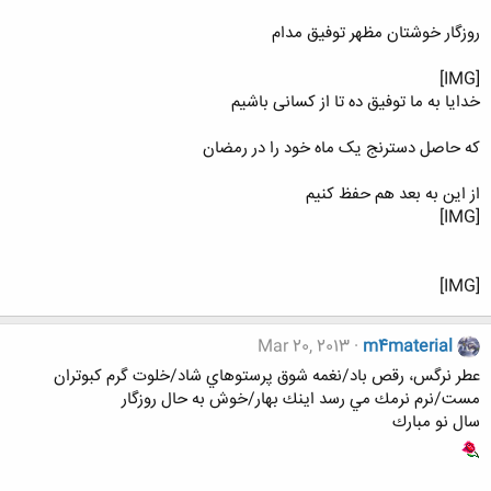
روزگار خوشتان مظهر توفیق مدام
[IMG]
خدایا به ما توفیق ده تا از کسانی باشیم
که حاصل دسترنج یک ماه خود را در رمضان
از این به بعد هم حفظ کنیم
[IMG]
[IMG]
Mar 20, 2013
m4material
عطر نرگس، رقص باد/نغمه شوق پرستوهاي شاد/خلوت گرم كبوتران
مست/نرم نرمك مي رسد اينك بهار/خوش به حال روزگار
سال نو مبارك