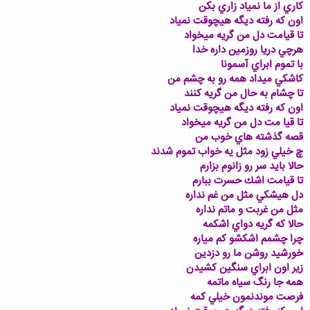
كاري از ما نمياد زاري بكن
اون كه رفته ديگه هيچوقت نمياد
تا قيامت دل من گريه ميخواد
هرچي دريا روزمين داره خدا
با تموم ابراي آسمونا
كاشكي ميداد همه رو به چشم من
تا چشام به حال من گريه كنند
اون كه رفته ديگه هيچوقت نمياد
تا قيا مت دل من گريه ميخواد
قصه گذشته هاي خوب من
چ خيلي زود مثل يه خواب تموم شدند
حالا بايد سر رو زانوم بزارم
تا قيامت اشك حسرت ببارم
دل هيشكي مثل من غم نداره
مثل من غربت و ماتم نداره
حالا كه گريه دواي اشكمه
چرا چشمم اشكشو كم مياره
خورشيد روشن ما رو دزدين
زير اون ابراي سنگين كشيدن
همه جا رنگ سياه ماتمه
فرصت موندنمون خيلي كمه