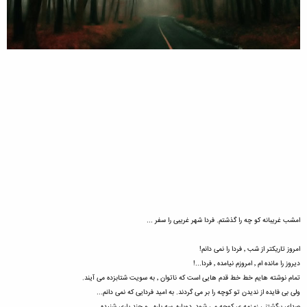
امشب غریبانه کو چه را گذشتم. فردا شهر غریبی را سفر ...
امروز تاریکتر از شب ٬ فردا را نمی دانم!
دیروز را مانده ام ٬ امروزم نیامده ٬ فردا...!
تمام نوشته هایم خط خط قدم هایی است که ناتوان ٬ به سویت شتابزده می آیند.
ولی بی فایده از ندیدن تو کوچه را بر می گردند. به امید فردایی که نمی دانم...