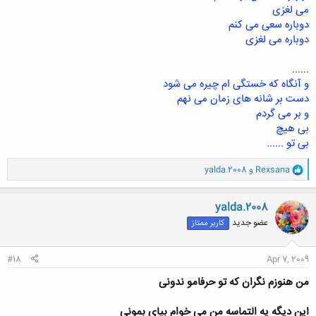
می لغزی
دوباره سعی می کنم
دوباره می لغزی
......
و آنگاه که خستگی ام چیره می شود
دست بر شانه های زمان می نهم
و بر می گردم
بی هیچ
بی تو ......
و
Rexsana
و
yalda.2008
ا
ک
ن
yalda.2008
ش
عضو جدید
کاربر ممتاز
ه
ا
:
#18
Apr 7, 2009
من هنوزم نگران که تو حرفامو ندونی
این دیگه یه التماسه من می خوام بیای بمونی