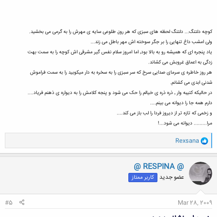
کوچه دلتنگ... دلتنگ لحظه های سبزی که هر روز٬ طلوعی سایه ی مهرش را به گرمی می بخشید.
ولی امشب داغ تنهایی را بر جگر سوخته اش مهر باطل می زند...
یاد پنجره ای که همیشه رو به بالا بود٬ اما امروز سلام نفس گیر مشرقی اش کوچه را به سمت بهت
زدگی به اعماق غروبش می کشاند.
هر روز خاطره ی سرمای صدایی سرخ که سر سبزی را به سخره به دار میکوبید را به سمت فراموش
شدنی ابدی می کشانم.
در حالیکه کتیبه وار ٬ ذره ذره ی خیالم را حک می شود و پنجه کلامش را به دیواره ی ذهنم فریاد....
دارم همه جا را دیوانه می بینم....
و زخمی که تازه تر از دیروز فردا را لب باز می کند....
مرا......... دیوانه می شود...!
و
Rexsana
ا
ک
ن
@ RESPINA @
ش
عضو جدید
کاربر ممتاز
ه
ا
:
#5
Mar 28, 2009