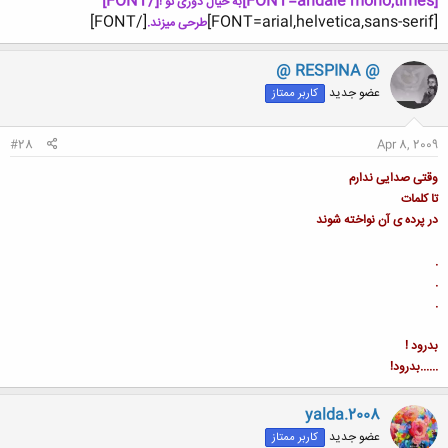
[/FONT]
[FONT=andale mono,times]
به خیال دوری تو !
[/FONT]
[FONT=arial,helvetica,sans-serif]
طرحی میزند.
@ RESPINA @
عضو جدید
کاربر ممتاز
#28
Apr 8, 2009
وقتی صدایی ندارم
تا کلمات
در پرده ی آن نواخته شوند
.
.
.
بدرود !
......بدرود!
yalda.2008
عضو جدید
کاربر ممتاز