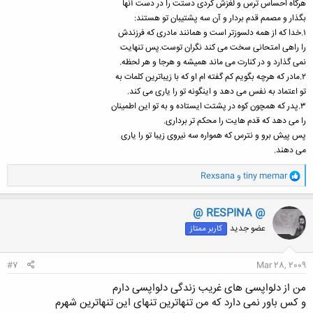
هرگاه احساس ترس و لغزش کردی دستت را در دست آنها
بگذار و مصمم قدم بردار و آن سه پشتیبان تو هستند:
۱.خدا که از همه دلسوزتر است و همانند مادری که فرزندش
را راهی امتحانی سخت می کند نگران توست.پس تنهایت
نمی گذارد و در کنارت می ماند همیشه و هرجا و هر لحظه.
۲.مادر که هرچه بگویم کم گفته ام او که با زیباترین کلمات به
تو اعتماد به نفس می دهد و اینگونه تو را یاری می کند.
۳.پدر که همچون کوه در پشتت ایستاده و به تو این اطمینان
را می دهد که قدم هایت را محکم تر برداری.
پس پیش برو و نترس که همواره سه نیروی زیبا تو را یاری
می دهند.
و
tiny memar
و
Rexsana
ا
ک
ن
@ RESPINA @
ش
عضو جدید
کاربر ممتاز
ه
ا
:
#7
Mar 28, 2009
من از دلواپسی های غریب زندگی دلواپسی دارم
و کس باور نمی دارد که من تنهاترین تنهای این تنهاترین شهرم