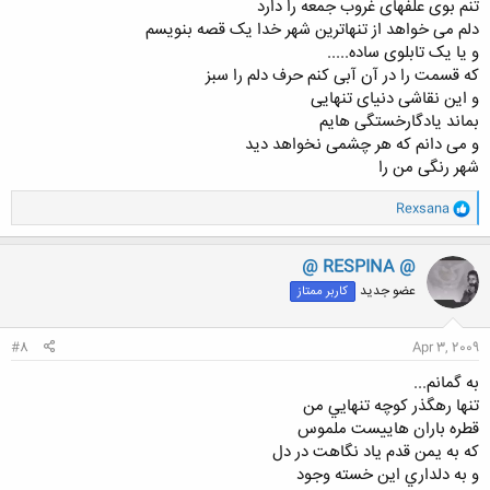
تنم بوی علفهای غروب جمعه را دارد
دلم می خواهد از تنهاترین شهر خدا یک قصه بنویسم
و یا یک تابلوی ساده.....
که قسمت را در آن آبی کنم حرف دلم را سبز
و این نقاشی دنیای تنهایی
بماند یادگارخستگی هایم
و می دانم که هر چشمی نخواهد دید
شهر رنگی من را
و
Rexsana
ا
ک
ن
@ RESPINA @
ش
عضو جدید
کاربر ممتاز
ه
ا
:
#8
Apr 3, 2009
به گمانم...
تنها رهگذر كوچه تنهايي من
قطره باران هاييست ملموس
كه به يمن قدم ياد نگاهت در دل
و به دلداري اين خسته وجود