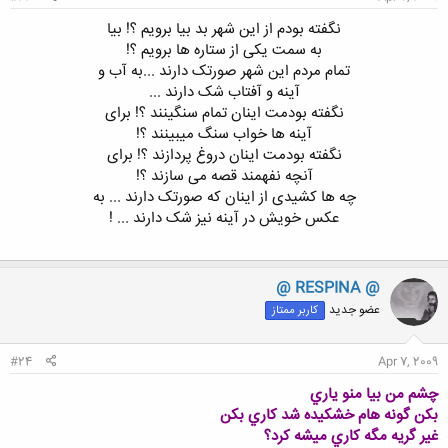
نگفته بودم از این شهر بد بیا برویم ؟! بیا
به سمت یکی از ستاره ها برویم ؟!
تمام مردم این شهر صورتک دارند ...به آب و
آینه و آفتاب شک دارند ...
نگفته بودمت اینان تمام سنگینند ؟! برای
آینه ها خواب سنگ میبینند ؟!
نگفته بودمت اینان دروغ پردازند ؟! برای
آنچه نفهمند قصه می سازند ؟!
چه ها کشیدی از اینان که صورتک دارند ... به
عکس خویش در آینه نیز شک دارند ... !
@ RESPINA @
عضو جدید
کاربر ممتاز
#24
Apr 7, 2009
چشم من بيا منو ياري
بكن گونه هام خشكيده شد كاري بكن
غير گريه مگه كاري ميشه كرد؟