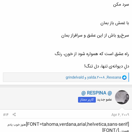
سرد مكن
با غمش باز بمان
سرخ‌رو باش از این عشق و سرافراز بمان
راه عشق است كه همواره شود از خون، رنگ
دلِ دیوانه‌ی تنها، دل تنگ!
و
Rexsana
,
yalda.2008
و
grindelvald
ا
ک
ن
@ RESPINA @
ش
عضو جدید
کاربر ممتاز
ه
ا
:
#14
Apr 6, 2009
[FONT=tahoma,verdana,arial,helvetica,sans-serif]
هنوز خوب یادم
[/FONT]
هست...