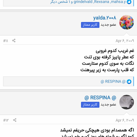
و
mahsa.y
,
Rexsana
,
grindelvald
و 1 شخص دیگر
ا
ک
ن
yalda.2008
ش
عضو جدید
کاربر ممتاز
ه
ا
:
#11
Apr 6, 2009
غم غریب کدوم غروبی
که عطر پاییز کرفته بوی تنت
نگات به سوی کدوم ستارست
که قلب پارست به زیر پیرهنت
و
@ RESPINA @
ا
ک
ن
@ RESPINA @
ش
عضو جدید
کاربر ممتاز
ه
ا
:
#12
Apr 6, 2009
اگه همصدام بودی هیچکی حریفم نمیشد
کوه اگه رو شونه هام بود کمرم خم نمیشد