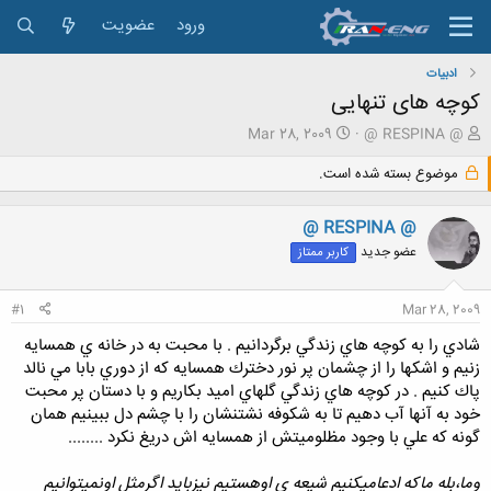
ورود
عضویت
ادبیات
کوچه های تنهایی
ش
ت
Mar 28, 2009
@ RESPINA @
ر
ا
و
ر
موضوع بسته شده است.
ع
ی
ک
خ
@ RESPINA @
ن
ش
ن
ر
عضو جدید
کاربر ممتاز
د
و
ه
ع
#1
Mar 28, 2009
م
و
شادي را به كوچه هاي زندگي برگردانيم . با محبت به در خانه ي همسايه
ض
زنيم و اشكها را از چشمان پر نور دخترك همسايه كه از دوري بابا مي نالد
و
پاك كنيم . در كوچه هاي زندگي گلهاي اميد بكاريم و با دستان پر محبت
ع
خود به آنها آب دهيم تا به شكوفه نشتنشان را با چشم دل ببينيم همان
گونه كه علي با وجود مظلوميتش از همسايه اش دريغ نكرد ........
وما،بله ماكه ادعاميكنيم شيعه ي اوهستيم نيزبايد اگرمثل اونميتوانيم