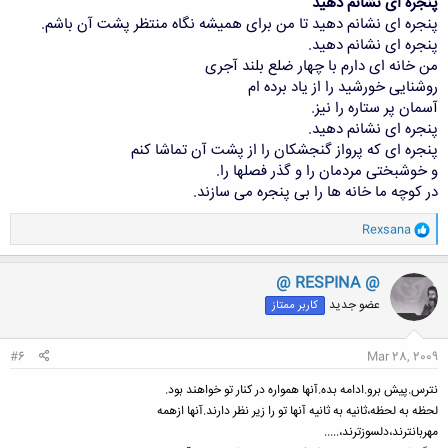
پنجره ای نشانم دهيد
پنجره ای نشانم دهيد تا من برای هميشه نگاه منتظر پشت آن باشم.
پنجره ای نشانم دهيد.
من خانه ای دارم با چهار ضلع بلند آجری
روشنايی خورشيد را از ياد برده ام
آسمان پر ستاره را نيز.
پنجره ای نشانم دهيد.
پنجره ای كه پرواز گنجشكان را از پشت آن تماشا كنم
و خوشبختی مردمان را و گذر فصلها را.
در كوچه ما خانه ها را بی پنجره می سازند.
و
Rexsana
ا
ک
ن
@ RESPINA @
ش
عضو جدید
کاربر ممتاز
ه
ا
:
#6
Mar 28, 2009
نترس.پیش برو.ادامه بده.آنها همواره در کنار تو خواهند بود.
لحظه به لحظه،ثانیه به ثانیه آنها تو را زیر نظر دارند.آنها ازهمه
مهربانترند،دلسوزترند،.....