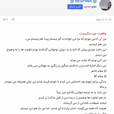
@ RESPINA @
ش
عضو جدید
کاربر ممتاز
ه
ا
:
#26
Apr 7, 2009
واقعیت چیز دیگریست...
من آن آدمی نبودم که مرا می خواندند گم نیستم پیدا هم نیستم من ،
من هم نیستم.
می دانید چندی پیش که تازه پا به دوران نوجوانی گذاشته بودم تفاوت ها را به وضوح
می دیدم
من آنی بودم که نباید می بودم
من دیگر اجازه خندیدن نداشتم سنگین و رنگین به مهمانی می رفتم
¤ سلام خانم
¤ سلام آقا
زندگی برایم جهنم بود احساس می کردم با خودم قریبه شدم من برای همیشه من نبودم...
و حالا
من باید پا به عرصه جوانی بگذارم من، زیبا"
باز هم تفاوت ها چشمم را دریده من از قبل ساکت تر شدم
لبخند شیطنت شادابی از من گریخته.
هرچند که همه می گویند دختر برازنده ای شدم ، اما من باز هم من نیستم.
جالب تر اینجاست