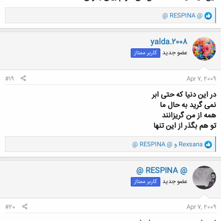
و
@ RESPINA @
ا
ک
ن
yalda.2008
ش
عضو جدید
کاربر ممتاز
ه
ا
:
#19
Apr 7, 2009
در این دنیا که حتی ابر
نمی گرید به حال ما
همه از من گریزانند
تو هم بگذر از این تنها
و
Rexsana
و
@ RESPINA @
ا
ک
ن
@ RESPINA @
ش
عضو جدید
کاربر ممتاز
ه
ا
:
#20
Apr 7, 2009