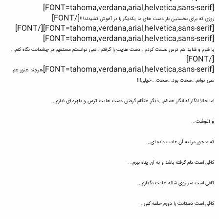
[FONT=tahoma,verdana,arial,helvetica,sans-serif]
[/FONT]
روزی که برای نخستین بار دست های ما یکدیگر را در آغوش کشیدند!!!
[FONT=tahoma,verdana,arial,helvetica,sans-serif][/FONT]
[FONT=tahoma,verdana,arial,helvetica,sans-serif]
با شرم و شاید هم ترس لمست کردم...دست هایت را گرفتم...نمی توانستم مستقیم در چشمانت نگاه کنم...
[/FONT]
[FONT=tahoma,verdana,arial,helvetica,sans-serif]
هرچند هنوز هم
نمی توانم...سخت بود...سخت...خیلی!!!
اما حالا انگار نه انگار همانم...دیگر هنگام گرفتن دست هایت ترس و دلهره ای ندارم...
و آغوشت...
که بدجور مرا به آن عادت داده ای...
کافی است دلم گرفته باشد و به آن پناه ببرم...
کافی است سر روی شانه هایت بگذارم...
کافی است دستانت را دورم حلقه کنی...