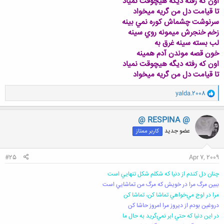
اون كه رفته ديگه هيچوقت نمياد
تا قيامت دل من گريه ميخواد
سرنوشت چشماش كوره نمي بينه
زخم خنجرش ميمونه روي سينه
لب بسته سينه غرق به
خون قصه موندن آدم همينه
اون كه رفته ديگه هيچوقت نمياد
تا قيامت دل من گريه ميخواد
و
yalda.2008
ا
ک
ن
@ RESPINA @
ش
عضو جدید
کاربر ممتاز
ه
ا
:
#25
Apr 7, 2009
چنان دل كندم از دنيا كه شكلم شكل تنهايي است
ببين مرگ مرا در خويش كه مرگ من تماشايي است
مرا در اوج مي‌خواهي تماشا كن، تماشا كن
دروغين بودم از ديروز مرا امروز حاشا كن
در اين دنيا كه حتي ابر نمي‌گريد به حال ما