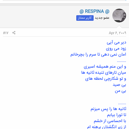
ا
ک
ن
@ RESPINA @
ش
عضو جدید
کاربر ممتاز
ه
ا
:
#17
Apr 6, 2009
دیر می آیی
زود می روی
امان نمی دهی تا سرم را بچرخانم
........
و این منم همیشه اسیری
میان تارهای تنیده ثانیه ها
و تو شکارچی لحظه های
بی صید
بی من
.......
ثانیه ها را پس میزنم
تا تورا بیابم
با احساسی از خشم
از زیر انگشتان برهنه ام