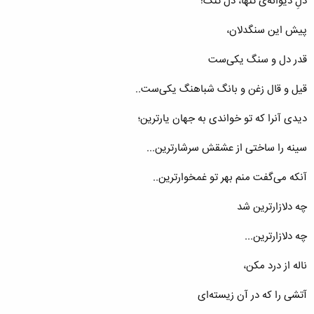
دلِ دیوانه‌ی تنها، دل تنگ!
پیش این سنگدلان،
قدر دل و سنگ یكی‌ست
قیل و قال زغن و بانگ شباهنگ یكی‌ست..
دیدی آنرا كه تو خواندی به جهان یارترین؛
سینه را ساختی از عشقش سرشارترین...
آنكه می‌گفت منم بهر تو غمخوارترین..
چه دلازارترین شد
چه دلازارترین...
ناله از درد مكن،
آتشی را كه در آن زیسته‌ای