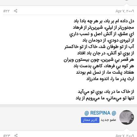
ا
:
#22
Apr 7, 2009
دل داده ام بر باد، بر هر چه بادا باد
مجنون‌تر از ليلي، شيرين‌تر از فرهاد
اي عشق، از آتش اصل و نسب داري
از تيره‌ی دودي، از دودمان باد
آب از تو طوفان شد، خاک از تو خاکستر
از بوي تو آتش، در جان باد افتاد
هر قصر بي شيرين، چون بيستون ويران
هر کوه بي فرهاد، کاهي بدست باد
هفتاد پشت ما، از نسل غم بودند
ارث پدر ما را، اندوه مادرزاد
از خاک ما در باد، بوي تو مي‌آيد
تنها تو مي‌ماني، ما مي‌رويم از ياد
@ RESPINA @
عضو جدید
کاربر ممتاز
#23
Apr 7, 2009