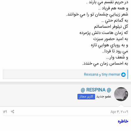
در حريم نفسم مي بارند .
و همه هم فرياد ..
شعر زيبايي چشمان تو را مي خوانند.
به گمانم حتي ..
گل نيلوفر احساساتم
كه زمان هاست دلش پژمرده
به اميد حضور سبزت
و به روياي هوايي تازه
مي رود تا فردا..
و شعف وار...
به احساس زمان مي خندد.
و
tiny memar
و
Rexsana
ا
ک
ن
@ RESPINA @
ش
عضو جدید
کاربر ممتاز
ه
ا
:
#9
Apr 4, 2009
خاطره