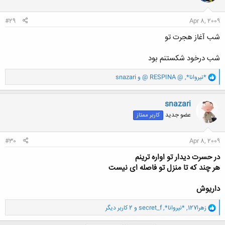
#29
Apr 8, 2009
شب آغاز هجرت تو
شب درخود شکستنم بود
و
*نيروانا*
,
@ RESPINA @
و
snazari
ا
ک
ن
snazari
ش
عضو جدید
کاربر ممتاز
ه
ا
:
#30
Apr 8, 2009
در حسرت دیدار تو اواره ترینم
هر چند که تا منزل تو فاصله ای نیست
داریوش
و
زهرا127
,
*نيروانا*
,
secret_f
و 2 کاربر دیگر
ا
ک