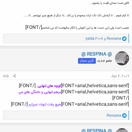
کافی است صدای قلبت را بشنوم...
تا آرام شوم... تا آرامش تک تک ذرات وجودم را پر کند...تا دیگر از هیچ چیز نهراسم...تا......
[/FONT]
عجیب است ولی این دست ها و این آغوش را انگار سالهاست که می شناسم
و
Rexsana
و
yalda.2008
ا
ک
ن
@ RESPINA @
ش
عضو جدید
کاربر ممتاز
ه
ا
:
#15
Apr 6, 2009
[/FONT]
[FONT=arial,helvetica,sans-serif]
کوچه های تنهایی
[FONT=arial,helvetica,sans-serif]
مرهم تنهایی و دلتنگی های من
[/FONT]
[/FONT]​
[FONT=arial,helvetica,sans-serif]
هیچ وقت تنهات نمیزارم
و
Rexsana
ا
ک
ن
@ RESPINA @