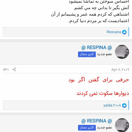
احساس سوختن به تماشا نميشود
آتش بگير تا بداني چه مي کشم
اشتباهي که کردم همه عمر و پشيمانم از آن
اعتماديست که بر مردم دنيا کردم
.
و
Rexsana
ا
ک
ن
@ RESPINA @
ش
عضو جدید
کاربر ممتاز
ه
ا
:
#21
Apr 7, 2009
حرفی برای گفتن اگر بود
دیوارها سکوت نمی کردند
و
yalda.2008
ا
ک
ن
@ RESPINA @
ش
عضو جدید
کاربر ممتاز
ه