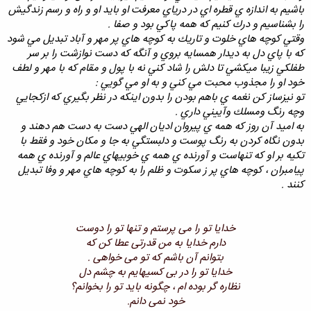
باشيم به اندازه ي قطره اي در درياي معرفت او بايد او و راه و رسم زندگيش
را بشناسيم و درك كنيم كه همه پاكي بود و صفا .
وقتي كوچه هاي خلوت و تاريك به كوچه هاي پر مهر و آباد تبديل مي شود
كه با پاي دل به ديدار همسايه بروي و آنگه كه دست نوازشت را بر سر
طفلكي زيبا ميكشي تا دلش را شاد كني نه با پول و مقام كه با مهر و لطف
خود او را مجذوب محبت مي كني و به او مي گويي :
تو نيزساز كن نغمه ي باهم بودن را بدون اينكه در نظر بگيري كه ازكجايي
وچه رنگ ومسلك وآييني داري .
به اميد آن روز كه همه ي پيروان اديان الهي دست به دست هم دهند و
بدون نگاه كردن به رنگ پوست و دلبستگي به جا و مكان خود و فقط با
تكيه بر او كه تنهاست و آورنده ي همه ي خوبيهاي عالم و آورنده ي همه
پيامبران ، كوچه هاي پر ز سكوت و ظلم را به كوچه هاي مهر و وفا تبديل
كنند .
خدایا تو را می پرستم و تنها تو را دوست
دارم
خدایا به من قدرتی عطا کن که
بتوانم آن باشم
که تو می خواهی .
خدایا تو را در بی کسیهایم به چشم دل
نظاره گر
بوده ام ، چگونه باید تو را بخوانم؟
خود نمی دانم.