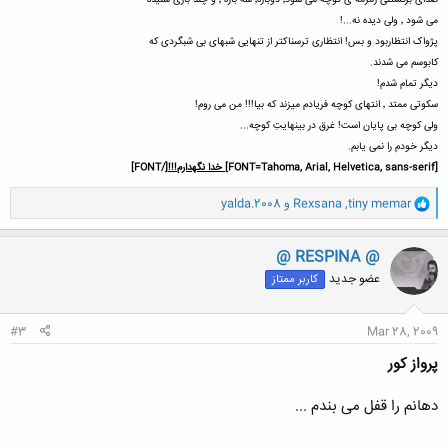
صدای برگشتنی زمزمه ی کوچه می شود٬ دوباره٬ سه باره ٬ و چند باری شنیده
می شود ٬ ولی دیده نه...!
پژواک انتظاربود و بس! انتظاری ترسناکتر از تنهایی شبهای بی شبگردی که
کابوسم می شدند.
دیگر تمام شدم!
سکوتی ممتد ٬ انتهای کوچه فریادم میزند که بیا!!! من می روم!
ولی کوچه بی پایان است! غرق در بینهایتِ کوچه...
دیگر خودم را نمی یابم.
[FONT=Tahoma, Arial, Helvetica, sans-serif]
خدا نگهدارم!!!
[/FONT]
و
tiny memar
,
Rexsana
و
yalda.2008
ا
ک
ن
@ RESPINA @
ش
عضو جدید
کاربر ممتاز
ه
ا
:
#3
Mar 28, 2009
پرواز کور
دهانم را قفل می بندم ...