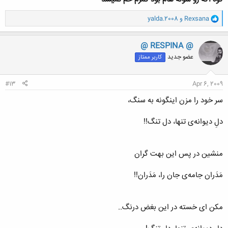
و
Rexsana
و
yalda.2008
ا
ک
ن
@ RESPINA @
ش
عضو جدید
کاربر ممتاز
ه
ا
:
#13
Apr 6, 2009
سر خود را مزن اینگونه به سنگ،
دلِ دیوانه‌ی تنها، دل تنگ!!
منشین در پس این بهت گران
مَدَران جامه‌ی جان را، مَدَران!!
مكن ای خسته در این بغض درنگ..