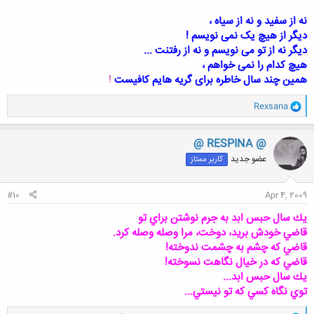
نه از سفید و نه از سیاه ،
دیگر از هیچ یک نمی نویسم !
دیگر نه از تو می نویسم و نه از رفتنت ...
هیچ کدام را نمی خواهم ،
همین چند سال خاطره برای گریه هایم کافیست
!
و
Rexsana
ا
ک
ن
@ RESPINA @
ش
عضو جدید
کاربر ممتاز
ه
ا
:
#10
Apr 4, 2009
يك سال حبس ابد به جرم نوشتن براي تو
قاضي خودش بريد، دوخت، مرا وصله وصله كرد.
قاضي كه چشم به چشمت ندوخته!
قاضي كه در خيال نگاهت نسوخته!
يك سال حبس ابد...
توي نگاه كسي كه تو نيستي...