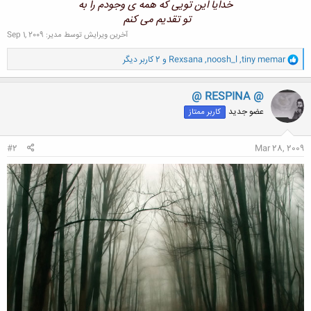
خدایا این تویی که همه ی وجودم را به
تو تقدیم
می کنم
آخرین ویرایش توسط مدیر:
Sep 1, 2009
و
tiny memar
,
noosh_l
,
Rexsana
و 2 کاربر دیگر
ا
ک
ن
@ RESPINA @
ش
عضو جدید
کاربر ممتاز
ه
ا
:
#2
Mar 28, 2009