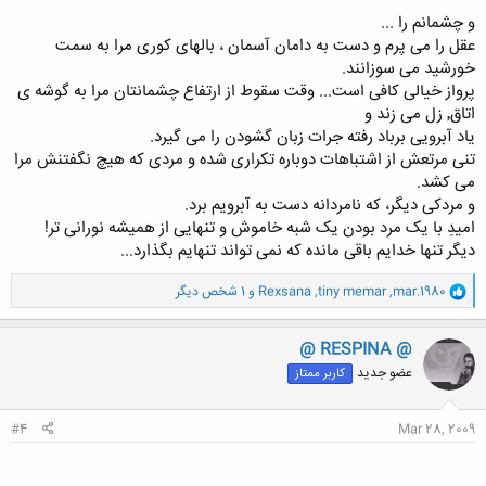
و چشمانم را ...
عقل را می پرم و دست به دامان آسمان ، بالهای کوری مرا به سمت
خورشید می سوزانند.
پرواز خیالی کافی است... وقت سقوط از ارتفاع چشمانتان مرا به گوشه ی
اتاق٬ زل می زند و
یاد آبرویی برباد رفته جرات زبان گشودن را می گیرد.
تنی مرتعش از اشتباهات دوباره تکراری شده و مردی که هیچ نگفتنش مرا
می کشد.
و مردکی دیگر، که نامردانه دست به آبرویم برد.
امیدِ با یک مرد بودن یک شبه خاموش و تنهایی از همیشه نورانی تر!
دیگر تنها خدایم باقی مانده که نمی تواند تنهایم بگذارد...
و
mar.1980
,
tiny memar
,
Rexsana
و 1 شخص دیگر
ا
ک
ن
@ RESPINA @
ش
عضو جدید
کاربر ممتاز
ه
ا
:
#4
Mar 28, 2009