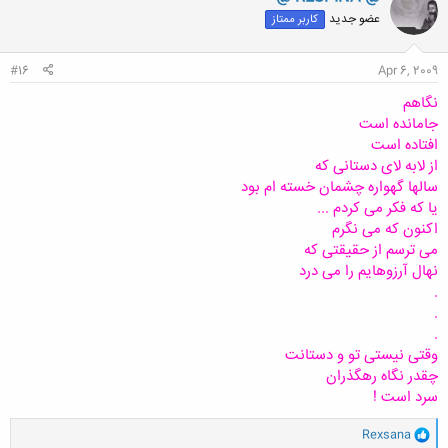
ش
عضو جدید
کاربر ممتاز
ه
ا
:
#16
Apr 6, 2009
نگاهم
جامانده است
افتاده است
از لابه لای دستانی که
سالها گهواره چشمان خسته ام بود
یا که فکر می کردم ...
اکنون که می نگرم
می ترسم از حقیقتی که
نهال آرزوهایم را می درد
.
.
.
وقتی نیستی تو و دستانت
چقدر نگاه رهگذران
سرد است !
و
Rexsana