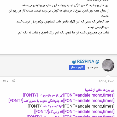
این دنیای جدید که من تازگی اجازه ورودبه آن را دارم بوی تهفن می دهد.
از دهان همه بوی لجن دروغ تا فرسخها به گوش می رسد تهمت غیبت کار هر روزه آن
هاست .
خدا کجایی که ببینی که این افراد نالایق باید انسانهای نو(نوزاد) را تربیت کنند.
من دارم می ترسم...
شاید من هم روزی شبیه آن ها شوم. یک آدم بزرگ احمق و شاید نه یک آدم.
@ RESPINA @
عضو جدید
کاربر ممتاز
#27
Apr 8, 2009
ین روز ها خالی از شعرم!
[/FONT]
[FONT=andale mono,times]
تهی از هر واژه ی ناب
[/FONT]
[FONT=andale mono,times]
که جاودانگی جنونم را تصویر کند.
[/FONT]
[FONT=andale mono,times]
تنها تبسم یک آه
[/FONT]
[FONT=andale mono,times]
گاه و بی گاه