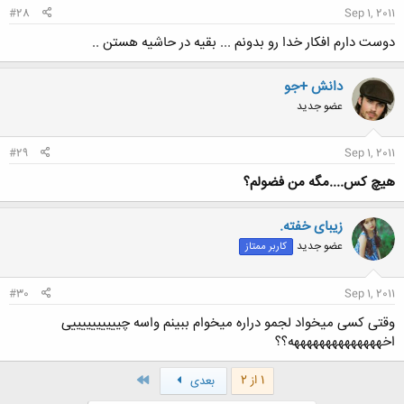
#28
Sep 1, 2011
دوست دارم افکار خدا رو بدونم ... بقیه در حاشیه هستن ..
دانش +جو
عضو جدید
#29
Sep 1, 2011
هیچ کس....مگه من فضولم؟
زیبای خفته.
عضو جدید
کاربر ممتاز
#30
Sep 1, 2011
وقتی کسی میخواد لجمو دراره میخوام ببینم واسه چییییییییییی
اخههههههههههههههه؟؟
آخر
1 از 2
بعدی