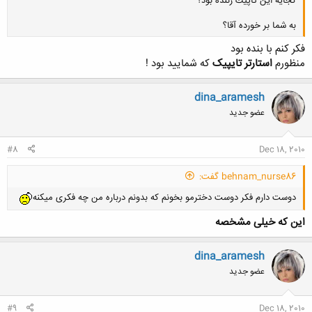
كجايه اين تاپيك زننده بود؟
به شما بر خورده آقا؟
فکر کنم با بنده بود
منظورم
استارتر تایپیک
که شمایید بود !
کلیک کنید تا باز شود...
dina_aramesh
عضو جدید
#8
Dec 18, 2010
behnam_nurse86 گفت:
دوست دارم فکر دوست دخترمو بخونم که بدونم درباره من چه فکری میکنه
این که خیلی مشخصه
dina_aramesh
عضو جدید
#9
Dec 18, 2010