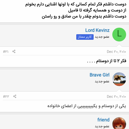
دوست داشتم فکر تمام کسانی که با اونها اشنایی دارم بخونم
از دوست و همسایه گرفته تا فامیل
دوست داشتم بدونم چقدر با من صادق و رو راستن
Lord Kevinz
L
عضو جدید
کاربر ممتاز
#21
Dec 20, 2010
فکر 2 تا از دوستام . . . .
Brave Girl
عضو جدید
#22
Dec 20, 2010
یکی از دوستام و یکییییییییی از اعضای خانواده
friend
عضو جدید