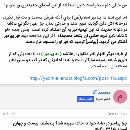
من خیلی دلم میخواست دلیل استفاده از این امضای جدیدتون رو بدونم !
اما اين ادعا كه پيامبر اسلام(ص) براي آنكه قبرش مسجد و بت قرار نگيرد،
در خانه اش دفن گرديد،
هيچ سند و مدركي ندارد جز اظهار
نگراني عائشة
کلیک کنید تا باز شود...
در دنباله حديث كه ابن تيميه نيز به آن استناد كرده است
. يعني جمله «
لو
لا ذلك لابزر قبره، خشي ان يتخذ مسجدا»:
اگر اين ملاحظه نبود
قبر پيامبر
آشكار مي گرديد، [پيامبر] ترسيد كه قبر او را مسجد قرار دهند.
از طرف ديگر اظهار نظر منقول از عائشه
( نه پیامبر )
نه با
احاديثي كه از
طريق شيعه رسيده سازگار است و نه با احاديثي كه در كتب و سنن اهل
سنت
نقل شده است.
http://yaom-al-anzar.blogfa.com/post-145.aspx
محممد آقا
م
عضو جدید
کاربر ممتاز
#19
Dec 20, 2010
چرا پيامبر در خانه خود به خاك سپرده شد؟ پنجشنبه بیست و چهارم
اسفند 1385 15:40