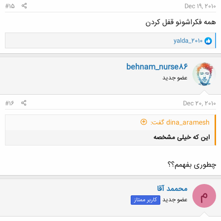
#15
Dec 19, 2010
همه فکراشونو قفل کردن
و
yalda_2010
ا
ک
ن
behnam_nurse86
ش
عضو جدید
ه
ا
:
#16
Dec 20, 2010
dina_aramesh گفت:
این که خیلی مشخصه
چطوری بفهمم؟؟
محممد آقا
م
عضو جدید
کاربر ممتاز
کلیک کنید تا باز شود...