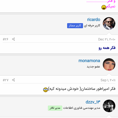
و فکر....................
نمیگم
ricardo
کاربر حرفه ای
کاربر ممتاز
#26
Dec 21, 2010
فکر همه رو
monamona
عضو جدید
#27
Sep 1, 2011
فکر امپراطور ساختمان( خودش میدونه کیه)
dzzv_13
مدیر مهندسی فناوری اطلاعات
مدیر تالار