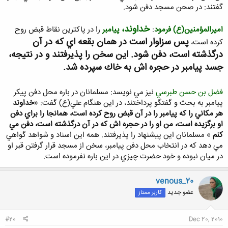
گفتند: در صحن مسجد دفن شود.
خداوند،
اميرالمؤمنين(ع) فرمود
:
پيامبر
را در پاكترين نقاط قبض روح
پس سزاوار است در همان بقعه اي كه در آن
كرده است،
درگذشته است، دفن شود. اين سخن را پذيرفتند و در نتيجه،
جسد پيامبر در حجره اش به خاك سپرده شد.
فضل بن حسن طبرسي
نيز مي نويسد: مسلمانان در باره محل دفن پيكر
پيامبر به بحث و گفتگو پرداختند، در اين هنگام علي(ع) گفت: «
خداوند
هر مكاني را كه پيامبر را در آن قبض روح كرده است، همانجا را براي دفن
او برگزيده است، من او را در حجره اش كه در آن درگذشته است، دفن مي
كنم
» مسلمانان اين پيشنهاد را پذيرفتند. همه اين اسناد و شواهد گواهي
مي دهد كه در انتخاب محل دفن پيامبر، سخن از مسجد قرار گرفتن قبر او
در ميان نبوده و خود حضرت چيزي در اين باره نفرموده است.
venous_20
عضو جدید
کاربر ممتاز
#20
Dec 20, 2010