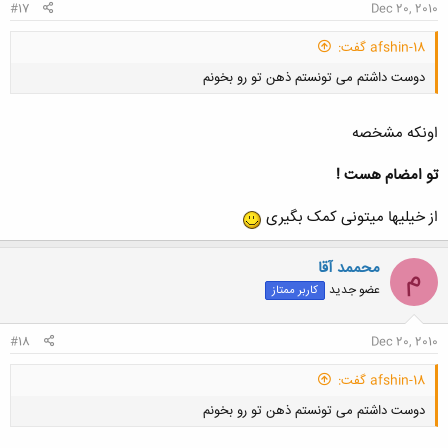
#17
Dec 20, 2010
afshin-18 گفت:
دوست داشتم می تونستم ذهن تو رو بخونم
اونکه مشخصه
تو امضام هست !
کلیک کنید تا باز شود...
از خیلیها میتونی کمک بگیری
محممد آقا
م
عضو جدید
کاربر ممتاز
#18
Dec 20, 2010
afshin-18 گفت:
دوست داشتم می تونستم ذهن تو رو بخونم