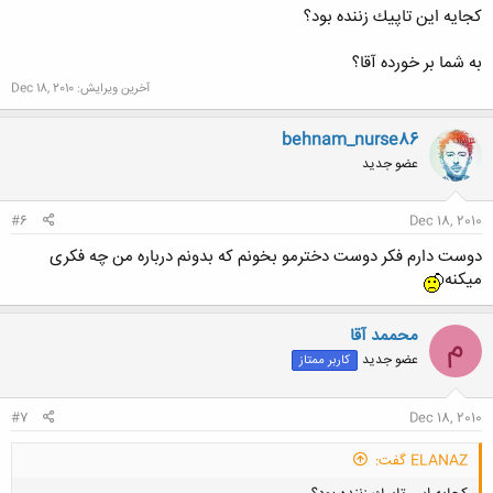
كجايه اين تاپيك زننده بود؟
به شما بر خورده آقا؟
آخرین ویرایش:
Dec 18, 2010
behnam_nurse86
عضو جدید
#6
Dec 18, 2010
دوست دارم فکر دوست دخترمو بخونم که بدونم درباره من چه فکری
میکنه
محممد آقا
م
عضو جدید
کاربر ممتاز
#7
Dec 18, 2010
ELANAZ گفت: