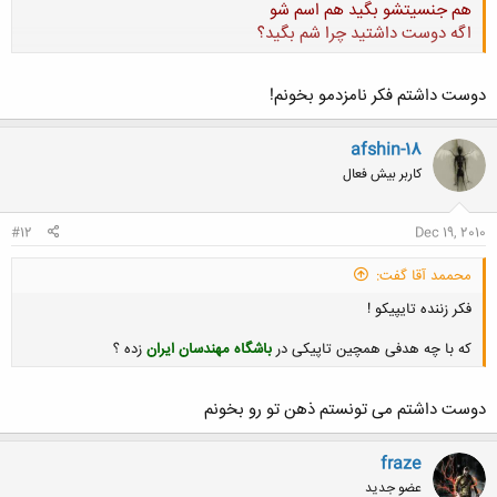
هم جنسيتشو بگيد هم اسم شو
اگه دوست داشتيد چرا شم بگيد؟
کلیک کنید تا باز شود...
دوست داشتم فکر نامزدمو بخونم!
afshin-18
کاربر بیش فعال
#12
Dec 19, 2010
محممد آقا گفت:
فکر زننده تایپیکو !
که با چه هدفی همچین تاپیکی در
باشگاه مهندسان ایران
زده ؟
دوست داشتم می تونستم ذهن تو رو بخونم
کلیک کنید تا باز شود...
fraze
عضو جدید