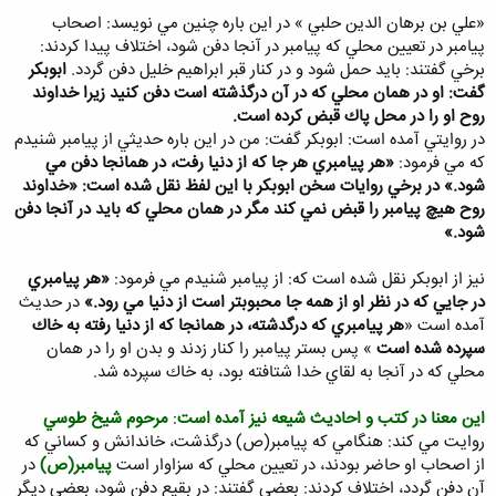
«علي بن برهان الدين حلبي » در اين باره چنين مي نويسد: اصحاب
پيامبر در تعيين محلي كه پيامبر در آنجا دفن شود، اختلاف پيدا كردند:
برخي گفتند: بايد حمل شود و در كنار قبر ابراهيم خليل دفن گردد.
ابوبكر
گفت: او در همان محلي كه در آن درگذشته است دفن كنيد زيرا خداوند
روح او را در محل پاك قبض كرده است.
در روايتي آمده است: ابوبكر گفت: من در اين باره حديثي از پيامبر شنيدم
كه مي فرمود:
«هر پيامبري هر جا كه از دنيا رفت، در همانجا دفن مي
شود.» در برخي روايات سخن ابوبكر با اين لفظ نقل شده است: «خداوند
روح هيچ پيامبر را قبض نمي كند مگر در همان محلي كه بايد در آنجا دفن
شود.»
نيز از ابوبكر نقل شده است كه: از پيامبر شنيدم مي فرمود:
«هر پيامبري
در جايي كه در نظر او از همه جا محبوبتر است از دنيا مي رود.»
در حديث
آمده است «
هر پيامبري كه درگدشته، در همانجا كه از دنيا رفته به خاك
سپرده شده است
» پس بستر پيامبر را كنار زدند و بدن او را در همان
محلي كه در آنجا به لقاي خدا شتافته بود، به خاك سپرده شد.
اين معنا در كتب و احاديث شيعه نيز آمده است
:
مرحوم شيخ طوسي
روايت مي كند: هنگامي كه پيامبر(ص) درگذشت، خاندانش و كساني كه
از اصحاب او حاضر بودند، در تعيين محلي كه سزاوار است
پيامبر(ص)
در
آن دفن گردد، اختلاف كردند: بعضي گفتند: در بقيع دفن شود، بعضي ديگر