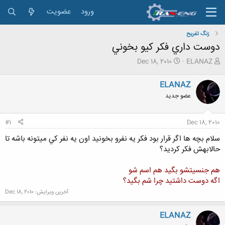
ورود
عضویت
زنگ تفريح
دوست داري فكر كيو بخوني
ش
ت
Dec 18, 2010
ELANAZ
ر
ا
و
ر
ELANAZ
ع
ی
عضو جدید
ک
خ
ن
ش
ن
ر
#1
Dec 18, 2010
د
و
ه
ع
سلام بچه ها اگر قرار بود فكر يه نفرو بخونيد اون يه نفر كي ميتونه باشه تا
م
حالابهش فكر كرديد؟
و
ض
هم جنسيتشو بگيد هم اسم شو
و
ع
اگه دوست داشتيد چرا شم بگيد؟
آخرین ویرایش:
Dec 18, 2010
ELANAZ