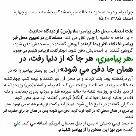
چرا پيامبر در خانه خود به خاك سپرده شد؟ پنجشنبه بیست و چهارم
اسفند 1385 15:40
علت انتخاب محل دفن پيامبر اسلام(ص) از ديدگاه احاديث
«ابن ماجه » قضيه را چنن نقل مي كند:
مسلمانان در تعيين محل قبر
پيامبر اختلاف نظر پيدا كردند
: گروهي گفتند: در مسجدش دفن شود،
گروهي گفتند: با اصحابش دفن شود.
ابوبكر گفت: از پيامبر شنيدم مي فرمود:
هر پيامبري،
هر جا كه از دنيا رفت، در
«
همان جا دفن مي شود»
از اين رو بستر پيامبر را كه در
آن درگذشته بود، بلند كردند و در محل آن قبر كندند و نيمه شب چهارشنبه
به خاك سپردند. «مالك » روايت مي كند كه پيامبر اسلام(ص) روز دوشنبه
از دنيا رفت و روز سه شنبه به خاك سپرده شد و مردم، بدون جماعت و تك
تك بر جنازه او نماز خواندند [آنگاه] گروهي گفتند: نزد منبر دفن شود.
ديگران گفتند: در بقيع دفن شود،
ابوبكر آمد و گفت: از پيامبر شنيدم مي فرمود: «هر
پيامبري در همان محلي كه در آنجا فوت كرده، دفن مي شود» پس در همان جا براي حضرت قبر
كندند.
«احمد زيني دحلان » پس از نقل سخنان ابوبكر، اضافه مي كند:
علي
گفت:
من نيز اين سخن را از پيامبر شنيدم.