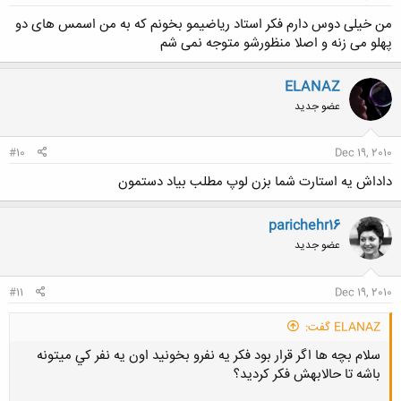
من خیلی دوس دارم فکر استاد ریاضیمو بخونم که به من اسمس های دو
پهلو می زنه و اصلا منظورشو متوجه نمی شم
ELANAZ
عضو جدید
#10
Dec 19, 2010
داداش يه استارت شما بزن لوپ مطلب بياد دستمون
parichehr16
عضو جدید
#11
Dec 19, 2010
ELANAZ گفت:
سلام بچه ها اگر قرار بود فكر يه نفرو بخونيد اون يه نفر كي ميتونه
باشه تا حالابهش فكر كرديد؟