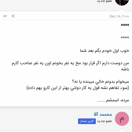
عضو جدید
#2
Dec 18, 2010
****
****
خوب اول خودم بگم بعد شما
من دوست دارم اگر قرار بود مخ يه نفر بخونم اون يه نفر صاحب كارم
باشه
ميخوام بدونم خالي ميبنده يا نه؟
(سوء تفاهم نشه قول يه كار دولتي بهتر از اين كارو بهم داده)
مرده، اسمشم........
محممد آقا
م
عضو جدید
کاربر ممتاز