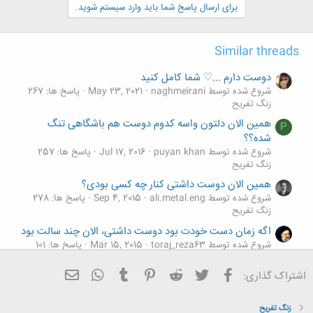
برای ارسال پاسخ شما باید وارد سیستم شوید.
Similar threads
دوست دارم ...♡ شما کامل کنید
شروع شده توسط naghmeirani
May 23, 2021
پاسخ ها: 267
زنگ تفريح
همین الان دلتون واسه کدوم دوست هم باشگاهی تنگ
P
شده؟؟
شروع شده توسط puyan khan
Jul 17, 2016
پاسخ ها: 257
زنگ تفريح
همین الان دوست داشتی کنار چه کسی بودی؟
شروع شده توسط ali.metal.eng
Sep 4, 2015
پاسخ ها: 278
زنگ تفريح
اگه زمان دست خودت بود دوست داشتی، الان چند سالت بود
شروع شده توسط toraj_reza63
Mar 15, 2015
پاسخ ها: 101
زنگ تفريح
فیسبوک
تویتر
Reddit
Pinterest
Tumblr
ایمیل
WhatsApp
اشتراک گذاری:
عید دوست داری کجا بری ؟
شروع شده توسط arsalan.ZN
Feb 18, 2015
پاسخ ها: 99
زنگ تفريح
زنگ تفريح