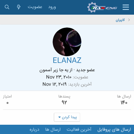
ورود
عضویت
کاربران
ELANAZ
عضو جدید
·
از
يه جا زير آسمون
عضویت
Nov 23, 2010
آخرین بازدید
Nov 12, 2019
ارسال ها
پسندها
امتیاز
0
92
140
پیدا کردن
ارسال های پروفایل
آخرین فعالیت
ارسال ها
درباره