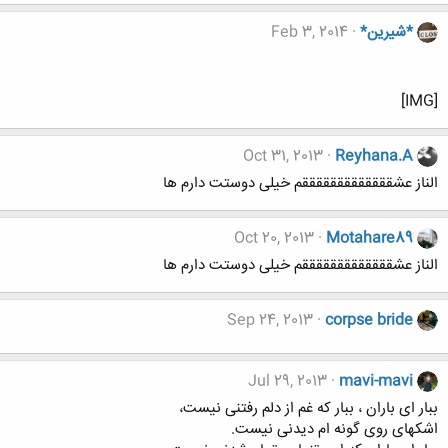
*شیرین*
Feb 3, 2014
[IMG]
Oct 31, 2013
Reyhana.A
الناز عشقققققققققققققم خیلی دوستت دارم ها
Oct 20, 2013
Motahare89
الناز عشقققققققققققققم خیلی دوستت دارم ها
Sep 24, 2013
corpse bride
Jul 29, 2013
mavi-mavi
ببار ای باران ، ببار که غم از دلم رفتنی نیست،
اشکهای روی گونه ام دیدنی نیست.