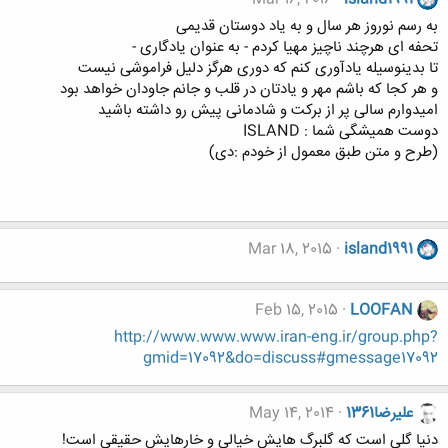
به رسم نوروز هر سال و به یاد دوستان قدیمی
تحفه ای هرچند ناچیز مهیا کردم - به عنوان یادگاری -
تا بدینوسیله یادآوری کنم که دوری هرگز دلیل فراموشی نیست
و هر کجا که باشم مهر و یادتان در قلب و جانم جاودان خواهد بود
امیدوارم سالی پر از برکت و شادمانی پیش رو داشته باشید
دوست همیشگی شما : ISLAND
(طرح و متن طبق معمول از خودم :دی)
Mar 18, 2015
island1991
Feb 15, 2015
LOOFAN
http://www.www.www.iran-eng.ir/group.php?
gmid=17092&do=discuss#gmessage17092
عليرضا1361
May 14, 2014
دنيا گلي است كه گلبرگ هايش خيالي و خارهايش حقيقي است!