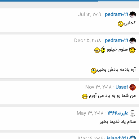
Jul 12, 2019
pedram021
کجایی
Dec 25, 2018
pedram021
سلوم خپلوو
آره یادمه یادش بخیرر
Nov 13, 2018
Ussef
من شما رو به یاد می آورم
عليرضا1361
May 13, 2018
سلام یاد قدیما بخیر
Mar 16, 2016
island1991