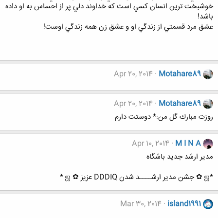
خوشبخت ترين انسان كسي است كه خداوند دلي پر از احساس به او داده
باشد!
عشق مرد قسمتي از زندگي او و عشق زن همه زندگي اوست!
Apr 20, 2014
Motahare89
Apr 20, 2014
Motahare89
روزت مبارك گل من:* دوستت دارم
Apr 10, 2014
M I N A
مدیر ارشد جدید باشگاه
*ஜ ✿ جشن مدیر ارشــــد شدن DDDIQ عزیز ✿ ஜ *
Mar 30, 2014
island1991