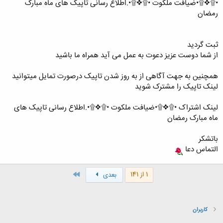
•۩❖۩•ضیافت ملکوت •۩❖۩•.اطلاع رسانی تاپیک های ماه مبارک
رمضان
ثبت گردید
از شما دوست عزیز دعوت به عمل می آید همراه ما باشید
همچنین به جهت آگاهی از به روز شدن تاپیک درصورت تمایل میتوانید
لینک تاپیک را مشترک شوید
لینک اشتراک •۩❖۩•ضیافت ملکوت •۩❖۩•.اطلاع رسانی تاپیک های
ماه مبارک رمضان
باتشکر
التماس دعا
آخر
1 از 141
بعدی
کاربران