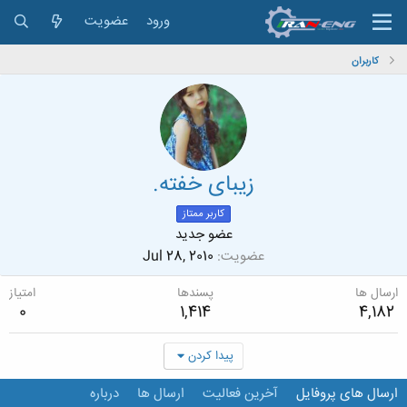
ورود
عضویت
کاربران
زیبای خفته.
کاربر ممتاز
عضو جدید
عضویت
Jul 28, 2010
ارسال ها
پسندها
امتیاز
0
1,414
4,182
پیدا کردن
ارسال های پروفایل
آخرین فعالیت
ارسال ها
درباره