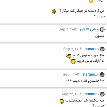
inna_n
من از دست تو چیکار کنم نیگار ؟ :|
خوبی ؟
رجایی اشکان
Sep 8, 2014
ممنون
Sep 7, 2014
hanane1
هاع من مونقرض شدم
به کارات برس عزیزم
Sep 1, 2014
narges_F
****نامزدی فائزه جونم****
Aug 26, 2014
hanane1
منم ببخشم خدا نمیبخشدت
کجایی ؟