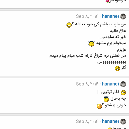
خوشوقتم
Sep 8, 2014
hanane1
من خوب نباشم کی خوب باشه ؟
هاع عالیم..
خبر که سلومتی..
میخوام برم مشهد
عزیزم
من فعلنی برم شراغ کارام شب میام پیام میدم
بوووووووووووس
گاز
Sep 8, 2014
hanane1
نگار ترکیبی :|
چه باحال
خوبی زیشتو ؟
Sep 8, 2014
hanane1