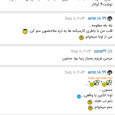
نوشت4 آواتار
Sep 11, 2014
amir.18.99
بله بله معلومه...
قلب من با باطری کارمیکنه ها یه ذره ملاحضهی منو کن..
من از اونا میخوام..
Sep 11, 2014
ozra69
مرسی عزیزم بسیار زیبا بود ممنون
Sep 11, 2014
amir.18.99
...
ممنون...
اونا الکین یا واقعی...
دلم اب افتاد..
منم میخوام..