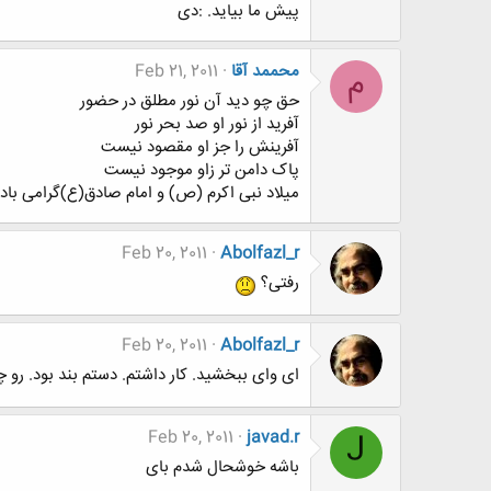
پیش ما بیاید. :دی
محممد آقا
Feb 21, 2011
م
حق چو دید آن نور مطلق در حضور
آفرید از نور او صد بحر نور
آفرینش را جز او مقصود نیست
پاک دامن تر زاو موجود نیست
میلاد نبی اکرم (ص) و امام صادق(ع)گرامی باد
Feb 20, 2011
Abolfazl_r
رفتی؟
Feb 20, 2011
Abolfazl_r
ای وای ببخشید. کار داشتم. دستم بند بود. ر
Feb 20, 2011
javad.r
J
باشه خوشحال شدم بای