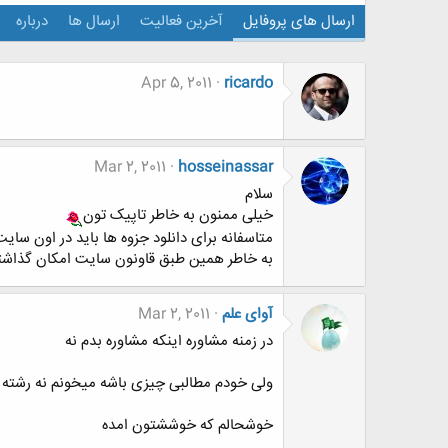
ارسال های پروفایل
آخرین فعالیت
ارسال ها
درباره
Apr 5, 2011
ricardo
Mar 2, 2011
hosseinassar
سلام
خیلی ممنون به خاطر تاپیک تون
متاسفانه برای دانلود جزوه ها باید در اون سا
به خاطر همین طبق قاونون سایت امکان گذاشتن
آوای علم
Mar 2, 2011
در زمنه مشاوره اینکه مشاوره بدم نه
ولی خودم مطالبی چیزی باشه میخونم نه رشته
خوشحالم که خوششتون امده