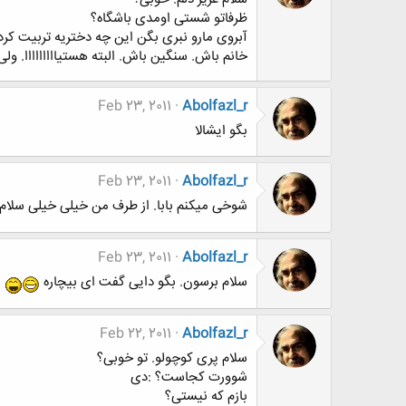
ظرفاتو شستی اومدی باشگاه؟
آبروی مارو نبری بگن این چه دختریه تربیت کرد
خانم باش. سنگین باش. البته هستیااااااااا. 
Feb 23, 2011
Abolfazl_r
بگو ایشالا
Feb 23, 2011
Abolfazl_r
شوخی میکنم بابا. از طرف من خیلی خیلی سلام
Feb 23, 2011
Abolfazl_r
سلام برسون. بگو دایی گفت ای بیچاره
Feb 22, 2011
Abolfazl_r
سلام پری کوچولو. تو خوبی؟
شوورت کجاست؟ :دی
بازم که نیستی؟