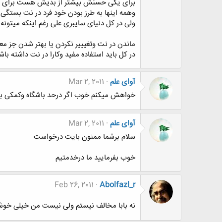
برای یکی حسنش بیشتر از بدیش هست برای 
وهمه اینها به طرز بودن خود فرد در نت بستگی 
ولی در کل دنیای سایبری علی رغم اینکه میتونه ا
ماندن در نت وتغیییر نکردن یا بهتر شدن جز م
در کل باید استفاده مفید وکارا در نت داشته باش
آوای علم
Mar 2, 2011
خواهش میکنم خوب اگر درحد باشگاه وکمکی بتو
آوای علم
Mar 2, 2011
سلام برشما ممنون بایت درخواست
خوب بفرمایید ما درخدمتیم
Feb 26, 2011
Abolfazl_r
نه بابا مخالف نیستم ولی نیست من خیلی خوشتی