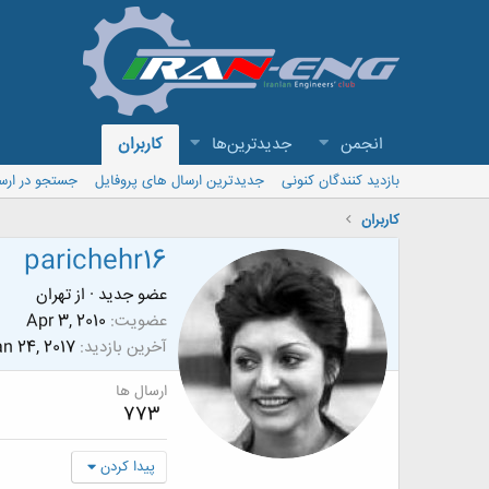
انجمن
جدیدترین‌ها
کاربران
بازدید کنندگان کنونی
جدیدترین ارسال های پروفایل
جستجو در ارس
کاربران
parichehr16
عضو جدید
·
از
تهران
عضویت
Apr 3, 2010
آخرین بازدید
n 24, 2017
ارسال ها
773
پیدا کردن