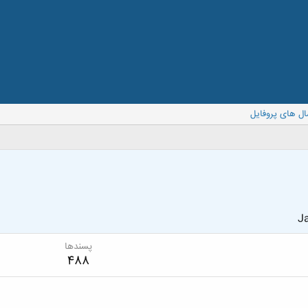
ال های پروفایل
Ja
پسندها
488