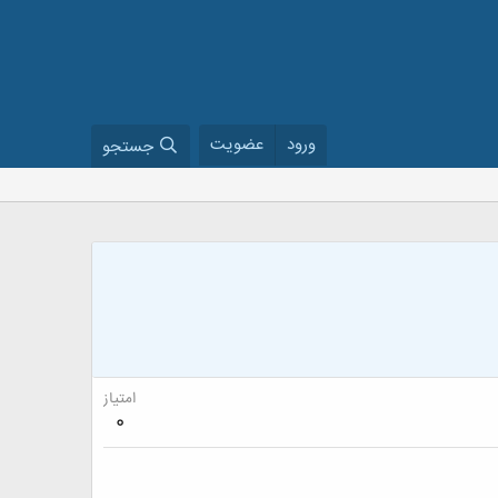
ورود
عضویت
جستجو
امتیاز
0