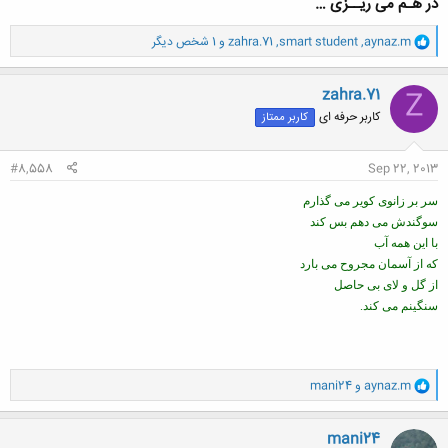
در هـم می ریــزی …
و
aynaz.m
,
smart student
,
zahra.71
و 1 شخص دیگر
ا
ک
ن
zahra.71
Z
ش
کاربر حرفه ای
کاربر ممتاز
ه
ا
:
#8,558
Sep 22, 2013
سر بر زانوی كوير می گذارم
سوگندش می دهم بس كند
با اين همه آب
كه از آسمان مجروح می بارد
از گل و لای بی حاصل
سنگينم می كند.
و
aynaz.m
و
mani24
ا
ک
ن
mani24
ش