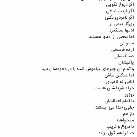
اگر دروغ نگویی
اگر فریب ندهی
اگر نامردی نکنی
روزگار نیمی از
ادمها نمیگذرد
اما بعضی از ادمها هستند
میتوانی
از ده فرسخی
صداقتشان
پاکیشان
و تمام ان چیزهای فراموش شده را در وجودشان دید
اما غمگین نباش
انانی که نامردی
حرفه شریفشان هست
روزی
با تمام اعمالشان
جلوی خدا می ایستند
باز هم
میخواهند
با دروغ و فریب
خدا را هم گول بزنند