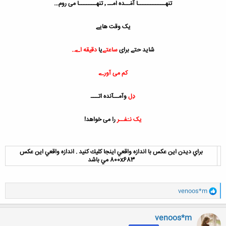
تنهـــــــــــا آمَــده امــ ٬ تنهـــــــا می روم...
یک وقت هایے
شاید حتے برای
ساعتے
یا
دقیقه اے..
کم می آورے
دِل
وآمــآنده اتـــ
یک نـَفــر
را می خواهد!
براي ديدن اين عكس با اندازه واقعي اينجا كليك كنيد . اندازه واقعي اين عكس
800x683 مي باشد
و
venoos*m
ا
ک
ن
venoos*m
ش