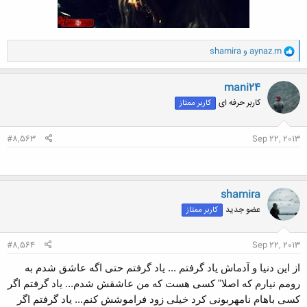
و
aynaz.m
و
shamira
ا
ک
ن
mani24
ش
کاربر حرفه ای
کاربر ممتاز
ه
ا
:
#8,563
Sep 22, 2013
shamira
عضو جدید
کاربر ممتاز
#8,564
Sep 22, 2013
از این دنیا و آدماش یاد گرفتم ... یاد گرفتم حتی اگه عاشق شدم به
رومم نیارم که اصلا" کسی هست که من عاشقش شدم... یاد گرفتم اگر
کسی باهام نامهربونی کرد خیلی زود فراموشش کنم... یاد گرفتم اگر