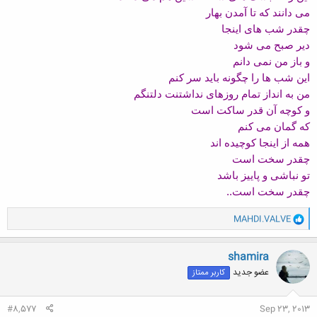
می دانند که تا آمدن بهار
چقدر شب های اینجا
دیر صبح می شود
و باز من نمی دانم
این شب ها را چگونه باید سر کنم
من به انداز تمام روزهای نداشتنت دلتنگم
و کوچه آن قدر ساکت است
که گمان می کنم
همه از اینجا کوچیده اند
چقدر سخت است
تو نباشی و پاییز باشد
چقدر سخت است..
و
MAHDI.VALVE
ا
ک
ن
shamira
ش
عضو جدید
کاربر ممتاز
ه
ا
:
#8,577
Sep 23, 2013