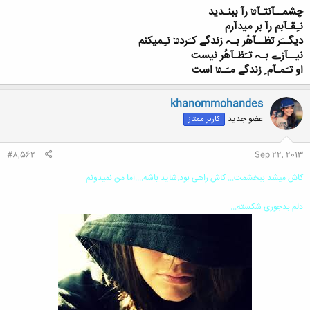
چشمــآنتـآטּ رآ ببنـديد
نـِقـآبم رآ بر ميدآرم
ديگــَر تظــآهُر بـﮧ زندگے كـَردטּ نـِميكنم
نيــآزے بـﮧ تـَظـآهُر نيست
او تـَمـآم ِ زندگے مـَـטּ است
khanommohandes
عضو جدید
کاربر ممتاز
#8,562
Sep 22, 2013
کاش میشد ببخشمت... کاش راهی بود.شاید باشه....اما من نمیدونم
دلم بدجوری شکسته...