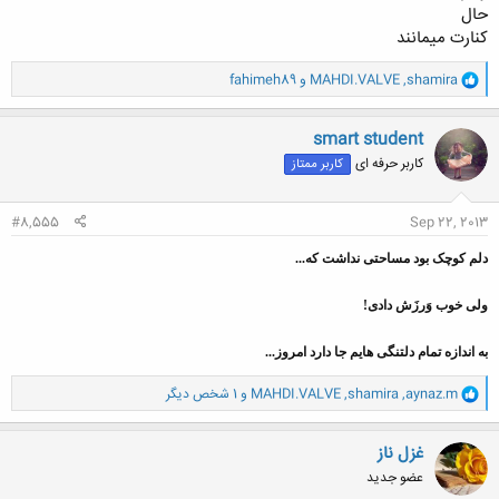
حال
کنارت میمانند
و
shamira
,
MAHDI.VALVE
و
fahimeh89
ا
ک
ن
smart student
ش
کاربر حرفه ای
کاربر ممتاز
ه
ا
:
#8,555
Sep 22, 2013
دلم کوچک بود مساحتی نداشت که...
ولی خوب وَرزَش دادی!
به اندازه تمام دلتنگی هایم جا دارد امروز...
و
aynaz.m
,
shamira
,
MAHDI.VALVE
و 1 شخص دیگر
ا
ک
ن
غزل ناز
ش
عضو جدید
ه
ا