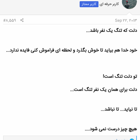
کاربر حرفه ای
کاربر ممتاز
ه
ا
:
#8,559
Sep 22, 2013
دلت که تنگ یک نفر باشد...
خود خدا هم بیاید تا خوش بگذرد و لحظه ای فراموش کنی فایده ندارد...
تو دلت تنگ است!
دلت برای همان یک نفر تنگ است...
تا نیاید... تا نباشد...
هیچ چیز درست نمی شود....
و