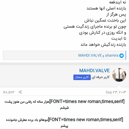
نه ایندفعه
بازنده اصلی انها هستند
پس هرگز از
این باختت غمگین نباش
چون تو برنده ماجرای زندگیت هستی
و انکه روزی در کنارش بودی
تا ابدیت
بازنده زندگیش خواهد ماند
و
shamira
و
MAHDI.VALVE
ا
ک
ن
MAHDI.VALVE
ش
کاربر حرفه ای
کاربر ممتاز
ه
ا
:
#8,572
Sep 23, 2013
[FONT=times new roman,times,serif]
هزار ساله که رفتی من هنوز پشت
شیشم
[FONT=times new roman,times,serif]
موهاتو باد برده عطرش جامونده
پیشم