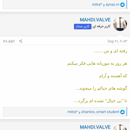
و
aynaz.m
و
mitra*
ا
ک
ن
MAHDI.VALVE
ش
کاربر حرفه ای
کاربر ممتاز
ه
ا
:
#8,552
Sep 21, 2013
رفته ای و من .......
هر روز به موریانه هایی فکر میکنم
که آهسته و آرام
گوشه های خیالم را میجوند...
تا "بی خیال" نشده ام برگرد....
و
smart student
,
shamira
و
mitra*
ا
ک
ن
MAHDI.VALVE
ش