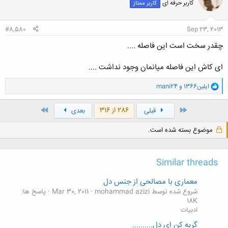
کاربر حرفه ای
کاربر ممتاز
ه
ا
:
#8,580
Sep 23, 2013
چقدر سخت است این فاصله ....
ای کاش این فاصله میانمان وجود نداشت ....
و
ایلین1366
و
mani24
ا
ک
ن
اول
آخر
286 از 316
قبلی
بعدی
ش
ه
موضوع بسته شده است.
ا
:
Similar threads
معماری با مصالحی از جنس دل
شروع شده توسط mohammad azizi
Mar 30, 2011
پاسخ ها:
18K
ادبیات
گریه کن ای دل..........