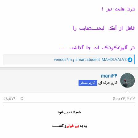
בرב هایت نیز !
غاقل از آنڪہ لبخنــــבهایت را
בر آلبوґڪوבڪے ات جا گذاشتے ...
و
MAHDI.VALVE
,
smart student
و
venoos*m
ا
ک
ن
mani24
ش
کاربر حرفه ای
کاربر ممتاز
ه
ا
:
#8,579
Sep 23, 2013
هَمیشه نمے شود
زد به
بی خیالے
و گفتــــ: