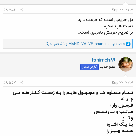
:
#8,556
Sep 22, 2013
دل حریمی است که حرمت دارد...
دست هر نامحرم
بر ضریح حرمش نامردی است..
و
aynaz.m
,
shamira
,
MAHDI.VALVE
و 1 شخص دیگر
ا
ک
ن
fahimeh89
ش
عضو جدید
کاربر ممتاز
ه
ا
:
#8,557
Sep 22, 2013
تـمـام مـعـلوم هـا و مجـهـول هایـم را
بـه زحمـت کـنـار هـم مـی
چـیـنم
فـرمـول وار ؛
مـرتـب و بـی نـقـص …
و تــو
بـا یـک اشـاره
هـمـه چـیـز را