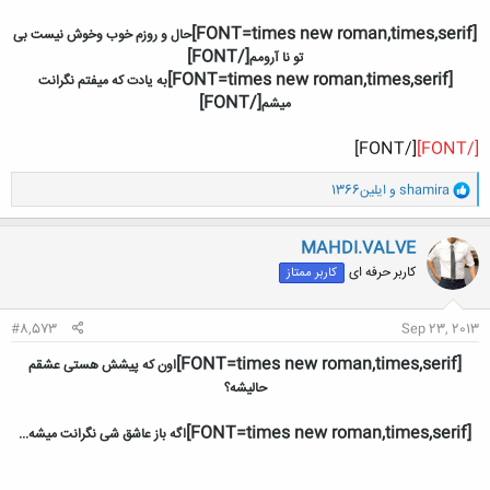
[FONT=times new roman,times,serif]
حال و روزم خوب وخوش نیست بی
[/FONT]
تو نا آرومم
[FONT=times new roman,times,serif]
به یادت که میفتم نگرانت
[/FONT]
میشم
[/FONT]
[/FONT]
و
shamira
و
ایلین1366
ا
ک
ن
MAHDI.VALVE
ش
کاربر حرفه ای
کاربر ممتاز
ه
ا
:
#8,573
Sep 23, 2013
[FONT=times new roman,times,serif]
اون که پیشش هستی عشقم
حالیشه؟
[FONT=times new roman,times,serif]
اگه باز عاشق شی نگرانت میشه...