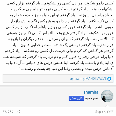
کسی دلمو شکوند، من دل کسی رو نشکونم... یاد گرفتم نزارم کسی
اشکهامو ببینه... یاد گرفتم نزارم کسی بفهمه تو دلم چی میگذره و
بخواد برام دل بسوزنه... یاد گرفتم تو این دنیا به جز خودمو خدام به
کسی تکیه نکنم... یاد گرفتم راز دلمو به هیچکس نگم بجاش رازدار
خوبی باشم... یاد گرفتم غرور کسی رو زیر پاهام له نکنم، نزارم کسی
غرورمو بشکونه... یاد گرفتم هیچ وقت التماس کسی نکنم جز همونی
که بالا سرمه... یاد گرفتم که برای رسیدن به هدفم دیگران را بازیچه
قرار ندم... یاد گرفتم دوستی یک حادثه است و جدایی قانون... یاد
گرفتم هر گناهی که کردم ولی حرمت دل کسی رو نشکنم... یاد گرفتم
دنیا برام هرچی رقم زد قبول کنم و دم نزنم... یاد گرفتم که همیشه همه
ی اینا یادم باشه... یاد گرفتم اینا همش درس های دنیاس... آره دنیا به
آدماش درس میده و بعضی وقتا این دنیا چه پست و زشته... "
و
MAHDI.VALVE
و
aynaz.m
ا
ک
ن
shamira
ش
عضو جدید
کاربر ممتاز
ه
ا
:
#8,565
Sep 22, 2013