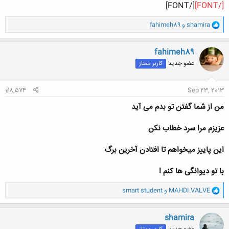
[/FONT]
[/FONT]
و
shamira
و
fahimeh89
ا
ک
ن
fahimeh89
ش
عضو جدید
کاربر ممتاز
ه
ا
:
#8,574
Sep 23, 2013
من از شما گفتن تو بدم می آید
عزیزم مرا سرد خطاب نکن
این پاییز میخواهم تا افتادن آخرین برگ
با تو دیوانگی ها کنم !
و
MAHDI.VALVE
و
smart student
ا
ک
ن
shamira
ش
عضو جدید