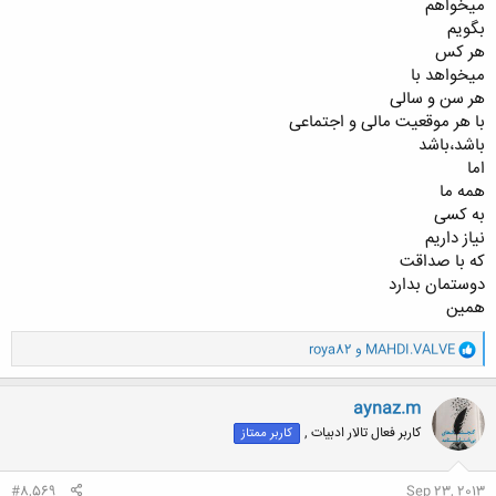
میخواهم
بگویم
هر کس
میخواهد با
هر سن و سالی
با هر موقعیت مالی و اجتماعی
باشد،باشد
اما
همه ما
به کسی
نیاز داریم
که با صداقت
دوستمان بدارد
همین
و
MAHDI.VALVE
و
roya82
ا
ک
ن
aynaz.m
ش
کاربر فعال تالار ادبیات ,
کاربر ممتاز
ه
ا
:
#8,569
Sep 23, 2013