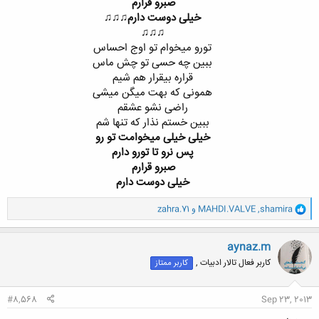
صبرو قرارم
خیلی دوست دارم
♫♫♫​
♫♫♫​
تورو میخوام تو اوج احساس​
ببین چه حسی تو چش ماس​
قراره بیقرار هم شیم​
همونی که بهت میگن میشی​
راضی نشو عشقم​
ببین خستم نذار که تنها شم​
خیلی خیلی میخوامت تو رو
پس نرو تا تورو دارم
صبرو قرارم
خیلی دوست دارم
و
shamira
,
MAHDI.VALVE
و
zahra.71
ا
ک
ن
aynaz.m
ش
کاربر فعال تالار ادبیات ,
کاربر ممتاز
ه
ا
:
#8,568
Sep 23, 2013