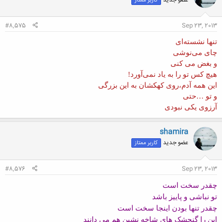
کاربر ممتاز
ه
ا
:
#8,575
Sep 23, 2013
تنها نشسته‌ای
چای می‌نوشی
و بغض می کنی
هیچ‌ کس تو را به یاد نمی‌آورد!
این همه آدم،روی کهکشان به این بزرگی
و تو …حتی
آرزوی یکی نبودی
shamira
عضو جدید
کاربر ممتاز
#8,576
Sep 23, 2013
چقدر سخت است
تو نباشی و پاییز باشد
چقدر تنها بودن اینجا سخت است
این را گنجشک های شاخه نشین هم می دانند