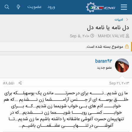
ورود
عضویت
ادبیات
دل نامه یا نامه دل
ش
ت
Sep 5, 2010
MAHDI.VALVE
ر
ا
و
ر
موضوع بسته شده است.
ع
ی
ک
خ
baran92
ن
ش
ن
ر
عضو جدید
د
و
ه
ع
#8,551
Sep 21, 2013
م
و
ما زن شدیم...
نــــــه برای در حسرتــــــ ماندن یک بوسه
بلـــکه برای
ض
خلــــق بوســـه ای از جــــنس آرامــــــش
ما زن نــــشدیم ...
که هم
و
ع
خوابـــــ آدم های بــی خواب شویم
ما زن شدیم...
کــه بـــرای
خوابــــــ کســـی رویـــــا شویــــم
ما زن نـــــشدیم...
که در
تنهاییمان حسرت آغوشی عاشقانه را داشته باشیم
ما زن شدیم...
تــا
آغوشــــی در تنــــهایـــــی عشــقمـــان باشیــم...