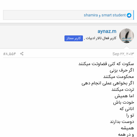
و
smart student
و
shamira
ا
ک
ن
aynaz.m
ش
کاربر فعال تالار ادبیات ,
کاربر ممتاز
ه
ا
:
#8,554
Sep 22, 2013
سکوت که کنی قضاوتت میکنند
اگر حرف بزنی
محکومت میکنند
اگر بخواهی عملی انجام دهی
تردت میکنند
اما همیش
خودت باش
انانی که
تو را
دوست بدارند
همیشه
و در همه