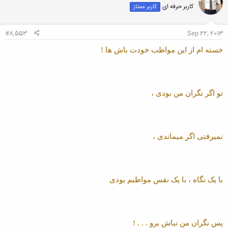
کاربر حرفه ای
کاربر ممتاز
ه
ا
:
#8,553
Sep 22, 2013
خسته ام از این مواظب خودت باش ها !
تو اگر نگران من بودی ،
نمیرفتی اگر میماندی ،
با یک نگاه ، با یک نفس مواظبم بودی
پس نگران من نباش برو . . . !