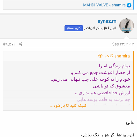
و
shamira
و
MAHDI.VALVE
ا
ک
ن
aynaz.m
ش
کاربر فعال تالار ادبیات ,
کاربر ممتاز
ه
ا
:
#8,571
Sep 23, 2013
shamira گفت:
تمام زندگی ام را
از حصار آغوشت جمع می کنم و
خودم را به کوچه علی چپ تنهایی می زنم..
معشوق که تو باشی
ارزش خداحافظی هم نداری..،
چه برسد به طعم بوسه هایی
کلیک کنید تا باز شود...
که فقط خستگی هایش را مزه می کردم..
عالی
این روزها اگر هزار رنگ نباشی