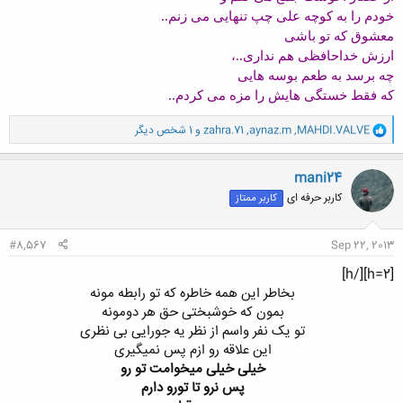
خودم را به کوچه علی چپ تنهایی می زنم..
معشوق که تو باشی
ارزش خداحافظی هم نداری..،
چه برسد به طعم بوسه هایی
که فقط خستگی هایش را مزه می کردم..
و
MAHDI.VALVE
,
aynaz.m
,
zahra.71
و 1 شخص دیگر
ا
ک
ن
mani24
ش
کاربر حرفه ای
کاربر ممتاز
ه
ا
:
#8,567
Sep 22, 2013
[h=2][/h]
بخاطر این همه خاطره که تو رابطه مونه​
بمون که خوشبختی حق هر دومونه​
تو یک نفر واسم از نظر یه جورایی بی نظری​
این علاقه رو ازم پس نمیگیری​
خیلی خیلی میخوامت تو رو
پس نرو تا تورو دارم