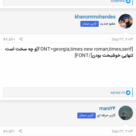
shamira
ا
ک
ن
khanommohandes
ش
عضو جدید
کاربر ممتاز
ه
ا
:
#8,560
Sep 22, 2013
[FONT=georgia,times new roman,times,serif]
و چه سخت است
تنهایی خوشبخت بودن
[/FONT]
و
aynaz.m
ا
ک
ن
mani24
ش
کاربر حرفه ای
کاربر ممتاز
ه
ا
:
#8,561
Sep 22, 2013