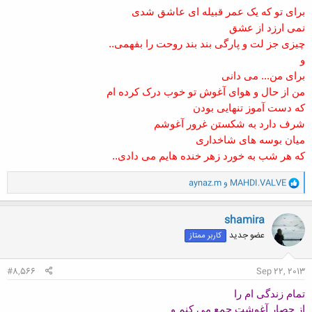
برای تو که یک عمر قبیله ای عاشق شدی
نمی ارزد از عشق
چیزی جز لت و پارگی بند بند روحت را بفهمی..
و
برای من... می دانی
من از حال و هوای آغوش تو خوب درک کرده ام
که دست آموز تنهایی بودن
شرف دارد به شکستن غرور آغوشم
میان بوسه های شاخداری
که هر شب به خورد زهر خنده هایم می دادی..
و
MAHDI.VALVE
و
aynaz.m
ا
ک
ن
shamira
ش
عضو جدید
کاربر ممتاز
ه
ا
:
#8,566
Sep 22, 2013
تمام زندگی ام را
از حصار آغوشت جمع می کنم و