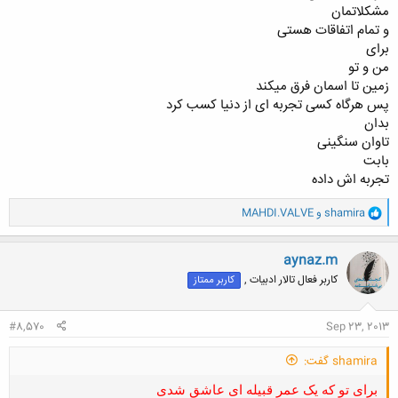
مشکلاتمان
و تمام اتفاقات هستی
برای
من و تو
زمین تا اسمان فرق میکند
پس هرگاه کسی تجربه ای از دنیا کسب کرد
بدان
تاوان سنگینی
بابت
تجربه اش داده
و
shamira
و
MAHDI.VALVE
ا
ک
ن
aynaz.m
ش
کاربر فعال تالار ادبیات ,
کاربر ممتاز
ه
ا
:
#8,570
Sep 23, 2013
shamira گفت:
برای تو که یک عمر قبیله ای عاشق شدی