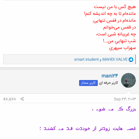
هیچ کَس با من نیست
مانده‌ام تا به چه اندیشه کنم!
مانده‌ام در قفسِ تنهایی.
در قفس می‌خوانم
چه غریبانهِ شبی است،
شبِ تنهاییِ من…!
سهراب سپهری
و
MAHDI.VALVE
و
smart student
ا
ک
ن
mani24
ش
کاربر حرفه ای
کاربر ممتاز
ه
ا
:
#8,578
Sep 23, 2013
بزرگ ڪہ مے شوے ،
غصـہ هایت زوבتر از خودבت قـב مے کشنـב ؛