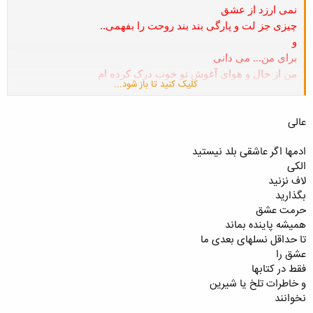
نمی ارزد از عشق
چیزی جز لت و پارگی بند بند روحت را بفهمی..
و
برای من... می دانی
من از حال و هوای آغوش تو خوب درک کرده ام
کلیک کنید تا باز شود...
که دست آموز تنهایی بودن
شرف دارد به شکستن غرور آغوشم
عالی
میان بوسه های شاخداری
که هر شب به خورد زهر خنده هایم می دادی..
ادمها اگر عاشقی بلد نیستید
الکی
لاف نزنید
بگذارید
حرمت عشق
همیشه پاینده بماند
تا حداقل نسلهای بعدی ما
عشق را
فقط در کتابها
و خاطرات تلخ یا شیرین
نخوانند