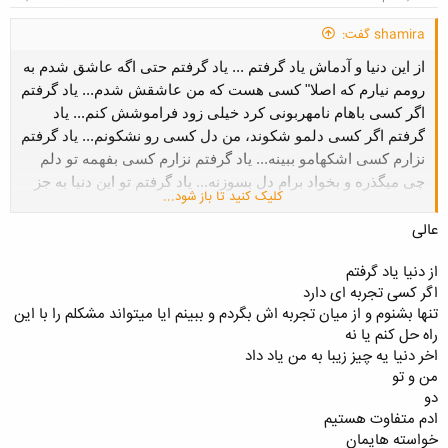
shamira گفت:
از این دنیا و آدماش یاد گرفتم ... یاد گرفتم حتی اگه عاشق شدم به
رومم نیارم که اصلا" کسی هست که من عاشقش شدم... یاد گرفتم
اگر کسی باهام نامهربونی کرد خیلی زود فراموشش کنم... یاد
گرفتم اگر کسی دلمو شکوند، من دل کسی رو نشکونم... یاد گرفتم
نزارم کسی اشکهامو ببینه... یاد گرفتم نزارم کسی بفهمه تو دلم
چی میگذره و بخواد برام دل بسوزنه... یاد گرفتم تو این دنیا به جز
کلیک کنید تا باز شود...
خودمو خدام به کسی تکیه نکنم... یاد گرفتم راز دلمو به هیچکس
عالی
نگم بجاش رازدار خوبی باشم... یاد گرفتم غرور کسی رو زیر پاهام
له نکنم، نزارم کسی غرورمو بشکونه... یاد گرفتم هیچ وقت التماس
از دنیا یاد گرفتم
کسی نکنم جز همونی که بالا سرمه... یاد گرفتم که برای رسیدن به
اگر کسی تجربه ای دارد
هدفم دیگران را بازیچه قرار ندم... یاد گرفتم دوستی یک حادثه
تنها بشنوم و از میان تجربه اش بگردم و ببینم ایا میتواند مشکلم را با این
است و جدایی قانون... یاد گرفتم هر گناهی که کردم ولی حرمت
راه حل کنم یا نه
دل کسی رو نشکنم... یاد گرفتم دنیا برام هرچی رقم زد قبول کنم و
اخر دنیا یه چیز زیبا به من یاد داد
دم نزنم... یاد گرفتم که همیشه همه ی اینا یادم باشه... یاد گرفتم
من و تو
اینا همش درس های دنیاس... آره دنیا به آدماش درس میده و
دو
بعضی وقتا این دنیا چه پست و زشته... "
ادم متفاوت هستیم
خواسته هایمان