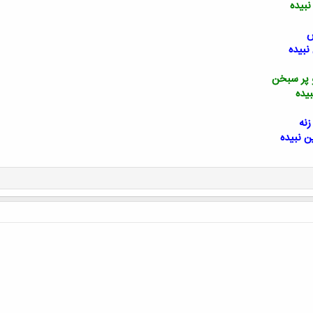
بیده
ش
نبیده
پر سبخن
یده
نه
 نبیده