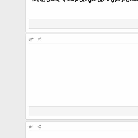
#3
#4