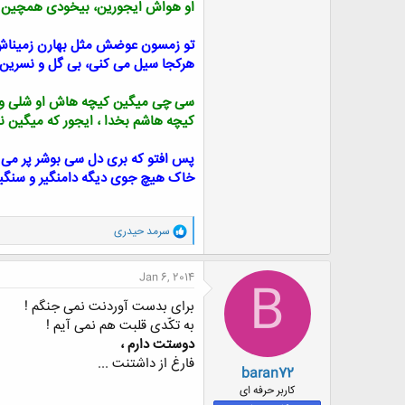
او هواش ایجورین، بیخودی همچین ن
تو زمسون عوضش مثل بهارن زمینا
هرکجا سیل می کنی، بی گل و نسرین 
سی چی میگین کیچه هاش او شلی و 
کیچه هاشم بخدا ، ایجور که میگین نب
پس افتو که بری دل سی بوشر پر می ز
خاک هیچ جوی دیگه دامنگیر و سنگین
و
سرمد حیدری
ا
ک
ن
Jan 6, 2014
B
ش
ه
برای بدست آوردنت نمی جنگم !
ا
به تکّدی قلبت هم نمی آیم !
:
دوستت دارم ،
فارغ از داشتنت ...
baran72
کاربر حرفه ای