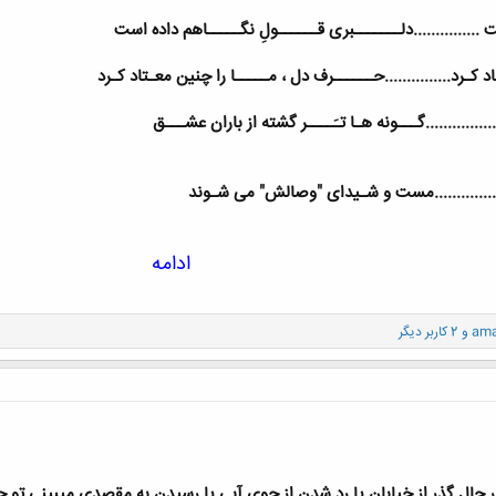
..............دلـــــــبری قــــــولِ نگـــــاهم داده است
د كـرد...............حــــــرف دل ، مـــــا را چنین معـتاد كـرد
............گـــونه هـا تـَــــر گشته از باران عشـــق
............مست و شـیدای "وصالش" می شـوند
ادامه
ama
و 2 کاربر دیگر
در حال گذر از خيابان يا رد شدن از جوي آبي يا رسيدن به مقصدي ميبيني ت