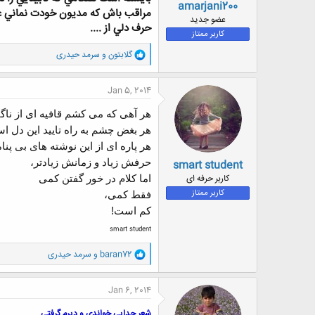
amarjani200
مراقب باش كه مديون خودت نماني عز
عضو جدید
حرف دلي از ....
کاربر ممتاز
و
گلابتون
و
سرمد حیدری
ا
ک
ن
Jan 5, 2014
ش
ه
هر آهی که می کشم قافیه ای از ناگ
ا
هر بغض چشم به راه تایید این دل اس
:
هر پاره ای از این نوشته های بی پنا
حرفش زیاد و زمانش زیادتر،
smart student
کاربر حرفه ای
اما کلام در خور گفتن کمی
کاربر ممتاز
فقط کمی،
کم است!
smart student
و
baran72
و
سرمد حیدری
ا
ک
ن
Jan 6, 2014
ش
ه
شعر جدایی خواندی و دیرم گرفتی