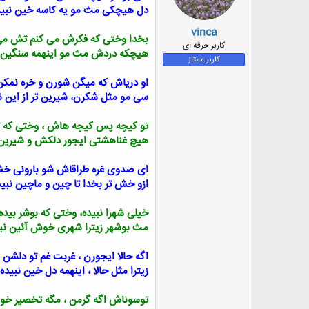
دل هیچکی مث مو یه کاسه خین نبید
vinca
بخدا وختی که فکرش می کنم تش می
کاربر حرفه ای
هیچکه دردش مث مو اینهمه سنگین ن
کاربر ممتاز
او دریاش که میگن شورن و خره نمکن
سی مو مثل شکرن، شیرین تر از این ن
تو کیچه پس کیچه هاش ، وختی که ت
هیچ غناهشتی ایجور دلکش و شیرین 
ای صدوی غره طراقاش شو بارونی خ
ازو خش تر بخدا تا چین و ماچین نبید
خیلی شهرا نبیده، وختی که بوشر بید
مث بوشهر زیترا شهری خوش آئین نب
اگه حالا ایجورن ، غربت غم تو دلشن
زیترا مثل حالا ، اینهمه دل خین نبیده
توسوناش اگه گرمن ، مگه تخصیر خ