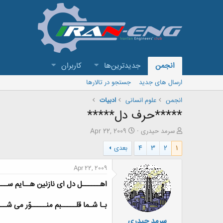
انجمن
جدیدترین‌ها
کاربران
ارسال های جدید
جستجو در تالارها
انجمن
علوم انسانی
ادبیات
*****حرف دل*****
ش
ت
سرمد حیدری
Apr 22, 2009
ر
ا
1
2
3
4
بعدی
و
ر
ع
ی
ک
خ
Apr 22, 2009
ن
ش
اهــــــل دل ای نازنین هــایم ســـلا
ن
ر
د
و
ه
ع
بـا شـما قلـــــبم منـــــوّر می شـــ
م
سرمد حیدری
و