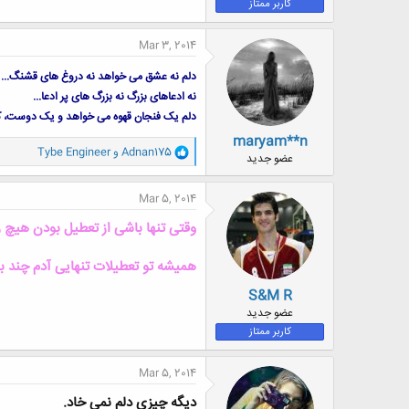
کاربر ممتاز
Mar 3, 2014
دلم نه عشق می خواهد نه دروغ های قشنگ...
نه ادعاهای بزرگ نه بزرگ های پر ادعا...
دلم یک فنجان قهوه می خواهد و یک دوست، که 
maryam**n
و
Adnan175
و
Tybe Engineer
عضو جدید
ا
ک
ن
Mar 5, 2014
ش
ه
وقتی تنها باشی از تعطیل بودن هیچ 
ا
:
همیشه تو تعطیلات تنهایی آدم چند ب
S&M R
عضو جدید
کاربر ممتاز
Mar 5, 2014
دیگه چیزی دلم نمی خاد.