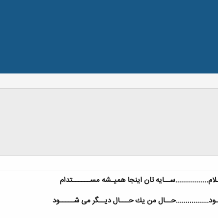
م.................ســایه تان اینجا همیـشه مســــــتدام
ود.................حــال من یك حـــال دیــگر می شـــــود