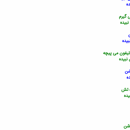
ه
 گیرم
بیده
بیده
یفون می پیچه
نبیده
شن
ه
ه تش
یده
وشن