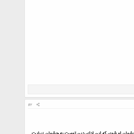
#2
و چشمان او شوي كه اين اداي دين توست به چشمان زيبايت.