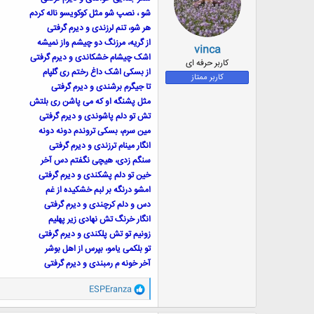
ا
شو ، نصپ شو مثل کوکویسو ناله کردم
:
هر شو، تنم لرزندی و دیرم گرفتی
از گریه، مرزنگ دو چیشم واز نمیشه
vinca
اشک چیشام خشکاندی و دیرم گرفتی
کاربر حرفه ای
از بسکی اشک داغ رختم ری گلپام
کاربر ممتاز
تا جیگرم برشندی و دیرم گرفتی
مثل پشنگه او که می پاشن ری بلتش
تش تو دلم پاشوندی و دیرم گرفتی
مین سرم، بسکی تروندم دونه دونه
انگار مینام ترزندی و دیرم گرفتی
سنگم زدی، هیچی نگفتم دس آخر
خین تو دلم پشکندی و دیرم گرفتی
امشو درنگه بر لبم خشکیده از غم
دس و دلم کرچندی و دیرم گرفتی
انگار خرنگ تش نهادی زیر پهلیم
زونیم تو تش پلکندی و دیرم گرفتی
تو بلکمی یامو، بپرس از اهل بوشر
آخر خونه م رمبندی و دیرم گرفتی
و
ESPEranza
ا
ک