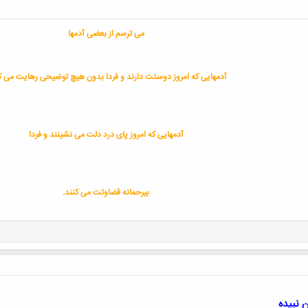
ﻣﯽ ﺗﺮﺳﻢ ﺍﺯ ﺑﻌﻀﯽ ﺁﺩﻣﻬﺎ
ﺁﺩﻣﻬﺎﯾﯽ ﮐﻪ ﺍﻣﺮﻭﺯ ﺩﻭﺳﺘﺖ ﺩﺍﺭﻧﺪ ﻭ ﻓﺮﺩﺍ ﺑﺪﻭﻥ ﻫﯿﭻ ﺗﻮﺿﯿﺤﯽ ﺭﻫﺎﯾﺖ ﻣﯽ ﮐ
ﺁﺩﻣﻬﺎﯾﯽ ﮐﻪ ﺍﻣﺮﻭﺯ ﭘﺎﯼ ﺩﺭﺩ ﺩﻟﺖ ﻣﯽ ﻧﺸﯿﻨﻨﺪ ﻭ ﻓﺮﺩﺍ
ﺑﯿﺮﺣﻤﺎﻧﻪ ﻗﻀﺎﻭﺗﺖ ﻣﯽ ﮐﻨﻨﺪ.
نبیده