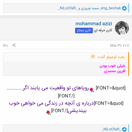
و
eng_beshak
,
سمیه نوروزی
و
_NiLoOfaR_
ا
ک
ن
mohammad azizi
ش
کاربر حرفه ای
کاربر ممتاز
ه
ا
:
#10
Mar 31, 2011
زهره کوچولو گفت:
خیلی خوب بودن
افرین محمدی
رویاهای تو واقعیت می یابند اگر...........
[FONT=&quot]
[/FONT]
درباره ی آنچه در زندگی می خواهی خوب
[FONT=&quot]
کلیک کنید تا باز شود...
بیندیشی
[/FONT]
و
_NiLoOfaR_