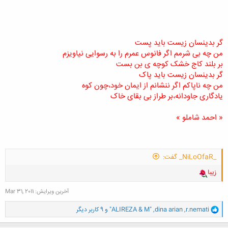
گر بدینسان زیست باید پست
من چه بی شرمم اگر فانوس عمرم را به رسوایی نیاویزم
بر بلند کاج خشک کوچه ی بن بست
گر بدینسان زیست باید پاک
من چه ناپاکم اگر ننشانم از ایمان خود،چون کوه
یادگاری جاودانه،بر طراز بی بقای خاک
« احمد شاملو »
_NiLoOfaR_ گفت:
زیبا
آخرین ویرایش:
Mar 31, 2011
و
r.nemati
,
dina arian
,
"ALIREZA & M"
و 9 کاربر دیگر
ا
ک