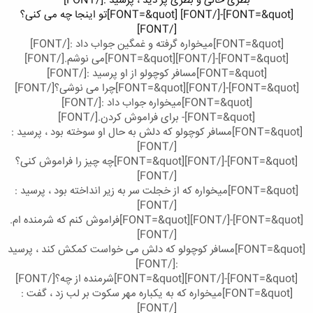
بطری خالی و بطری پر دید ، پرسید :[/FONT]​
[FONT=&quot]-[/FONT] [FONT=&quot]تو اینجا چه می کنی؟
[/FONT]​
[FONT=&quot]میخواره گرفته و غمگین جواب داد :[/FONT]
[FONT=&quot]-[/FONT]
[FONT=&quot]می نوشم.[/FONT]
[FONT=&quot]مسافر کوچولو از او پرسید :[/FONT]
[FONT=&quot]-[/FONT]
[FONT=&quot]چرا می نوشی؟[/FONT]
[FONT=&quot]میخواره جواب داد :[/FONT]
[FONT=&quot]- برای فراموش کردن.[/FONT]
[FONT=&quot]مسافر کوچولو که دلش به حال او سوخته بود ، پرسید :
[/FONT]
[FONT=&quot]-[/FONT]
[FONT=&quot]چه چیز را فراموش کنی؟
[/FONT]
[FONT=&quot]میخواره که از خجلت سر به زیر انداخته بود ، پرسید :
[/FONT]
[FONT=&quot]-[/FONT]
[FONT=&quot]فراموش کنم که شرمنده ام.
[/FONT]
[FONT=&quot]مسافر کوچولو که دلش می خواست کمکش کند ، پرسید
:[/FONT]
[FONT=&quot]-[/FONT]
[FONT=&quot]شرمنده از چه؟[/FONT]
[FONT=&quot]میخواره که به یکباره مهر سکوت بر لب زد ، گفت :
[/FONT]