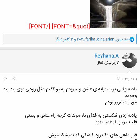
[FONT=&quot] [/FONT]
و
حنا جون
,
dina arian
,
203_fariba
و 3 کاربر دیگر
ا
ک
ن
Reyhana.A
ش
کاربر بیش فعال
ه
ا
:
#7
Mar 31, 2011
یادته وفتی برات ترانه ی عشق و سرودم به تو گفتم مثل روحی توی بند بند
وجودم
من بت غرور بودم
یادته زدی شکستی به فدای تار موهات گرچه راه عشق و بستی
قلب من پر از غمت بود
قدر ماهی های یک رود کاشکی که نمیشکستیش