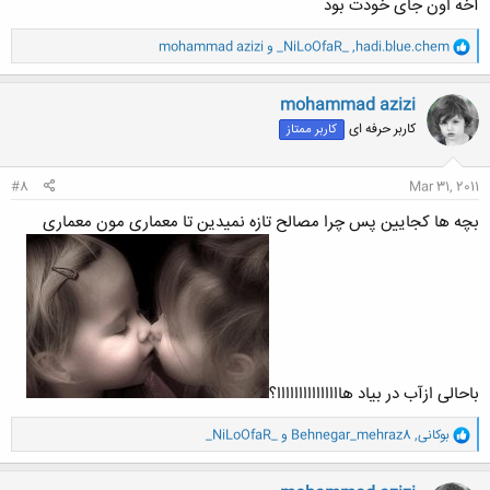
آخه اون جای خودت بود
و
hadi.blue.chem
,
_NiLoOfaR_
و
mohammad azizi
ا
ک
ن
mohammad azizi
ش
کاربر حرفه ای
کاربر ممتاز
ه
ا
:
#8
Mar 31, 2011
بچه ها کجایین پس چرا مصالح تازه نمیدین تا معماری مون معماری
باحالی ازآب در بیاد هااااااااااااااا؟
و
بوکانی
,
Behnegar_mehraz8
و
_NiLoOfaR_
ا
ک
ن