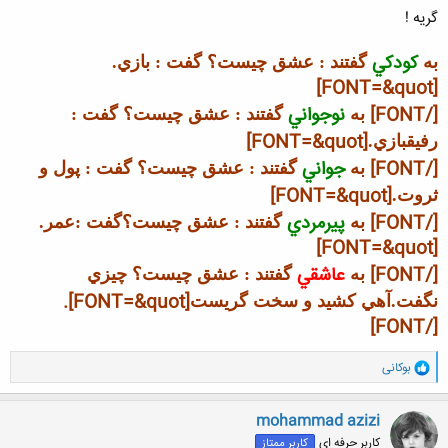
گریه !
کودکي
به
گفتند : عشق چيست؟ گفت : بازي.
[FONT=&quot]
[/FONT]
نوجواني
به
گفتند : عشق چيست؟ گفت :
[FONT=&quot]
رفيق
بازي.
[/FONT]
جواني
به
گفتند : عشق چيست؟ گفت : پول و
[FONT=&quot]
ثروت.
[/FONT]
پيرمردي
به
گفتند : عشق چيست؟
گفت :عمر.
[FONT=&quot]
[/FONT]
عاشقي
به
گفتند : عشق چيست؟ چيزي
[FONT=&quot].
نگفت.آهي کشيد و سخت گريست
[/FONT]
و
بوکانی
ا
ک
ن
mohammad azizi
ش
کاربر حرفه ای
کاربر ممتاز
ه