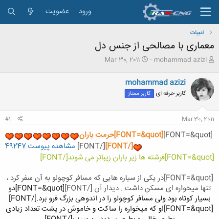
ورود
عضویت
ادبیات
معماری با مصالحی از جنس دل
ش
ت
Mar 30, 2011
mohammad azizi
ر
ا
و
ر
mohammad azizi
ع
ی
کاربر حرفه ای
کاربر ممتاز
ک
خ
ن
ش
ن
ر
#1
Mar 30, 2011
د
و
ه
ع
[FONT=&quot]
[FONT=&quot]حرمت باران
م
[/FONT]
[/FONT]
مشاهده پیوست 49247
و
ض
[FONT=&quot]فرشته ها زیر باران زیباتر می شوند[/FONT]
و
ع
[FONT=&quot]در یکی از سیاره هایی که مسافر کوچولو به آن سفر کرد ،
تنها میخواره ای مسکن داشت . دیدار آن [/FONT]
[FONT=&quot]دو
بسیار کوتاه بود ولی مسافر کوچولو را در اندوهی بزرگ فرو برد.[/FONT]​
[FONT=&quot]او که میخواره را ساکت و خاموش در پشت تعداد زیادی