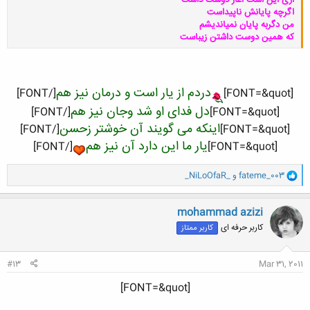
اگرچه پایانش ناپیداست
من دگربه پایان نمیاندیشم
که همین دوست داشتن زیباست
دردم از یار است و درمان نیز هم
کلیک کنید تا باز شود...
[/FONT]​
[FONT=&quot]
دل فدای او شد وجان نیز هم
[/FONT]​
[FONT=&quot]
اینکه می گویند آن خوشتر زحسن
[/FONT]​
[FONT=&quot]
یار ما این دارد آن نیز هم
[/FONT]​
[FONT=&quot]
و
fateme_003
و
_NiLoOfaR_
ا
ک
ن
mohammad azizi
ش
کاربر حرفه ای
کاربر ممتاز
ه
ا
:
#13
Mar 31, 2011
[FONT=&quot]