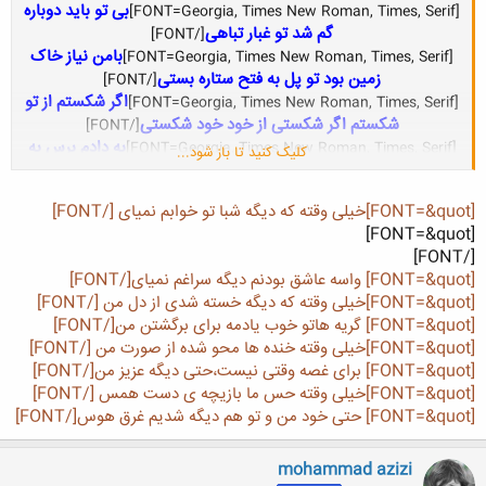
بی تو باید دوباره
[FONT=Georgia, Times New Roman, Times, Serif]
گم شد تو غبار تباهی
[/FONT]​
بامن نیاز خاک
[FONT=Georgia, Times New Roman, Times, Serif]
زمین بود تو پل به فتح ستاره بستی
[/FONT]​
اگر شکستم از تو
[FONT=Georgia, Times New Roman, Times, Serif]
شکستم اگر شکستی از خود خود شکستی
[/FONT]​
به دادم برس به
[FONT=Georgia, Times New Roman, Times, Serif]
کلیک کنید تا باز شود...
دادم برس تو ای ناجی تبار من
[/FONT]​
به دادم برس به
[FONT=Georgia, Times New Roman, Times, Serif]
[FONT=&quot]خیلی وقته که دیگه شبا تو خوابم نمیای [/FONT]
دادم برس تو اس قلب سوگواره من
[/FONT]​
[FONT=&quot]
شب بی تو شب
[FONT=Georgia, Times New Roman, Times, Serif]
[/FONT]​
بی من شب دلمرده های تنها بود
[FONT=&quot] واسه عاشق بودنم دیگه سراغم نمیای[/FONT]
[FONT=&quot]خیلی وقته که دیگه خسته شدی از دل من [/FONT]
شب رفتن شب
[FONT=Georgia, Times New Roman, Times, Serif]
[FONT=&quot] گریه هاتو خوب یادمه برای برگشتن من[/FONT]
ماندن شب دل کندن من از مابود
[/FONT]​
[FONT=&quot]خیلی وقته خنده ها محو شده از صورت من [/FONT]
[/FONT]
[FONT=&quot] برای غصه وقتی نیست،حتی دیگه عزیز من[/FONT]
[FONT=&quot]خیلی وقته حس ما بازیچه ی دست همس [/FONT]
[FONT=&quot] حتی خود من و تو هم دیگه شدیم غرق هوس[/FONT]
mohammad azizi