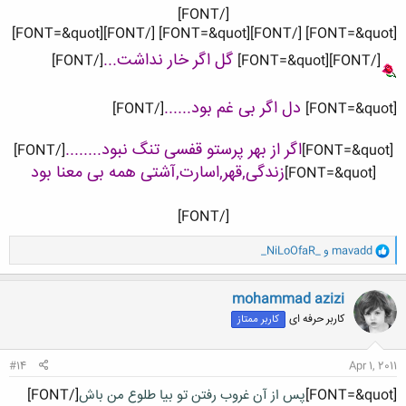
[/FONT]
[FONT=&quot] [/FONT][FONT=&quot] [/FONT][FONT=&quot]
گل اگر خار نداشت...
[/FONT]
[/FONT][FONT=&quot]
دل اگر بی غم بود......
[/FONT]
[FONT=&quot]
اگر از بهر پرستو قفسی تنگ نبود........
[/FONT]
[FONT=&quot]
زندگی,قهر,اسارت,آشتی همه بی معنا بود
[FONT=&quot]
[/FONT]​
و
mavadd
و
_NiLoOfaR_
ا
ک
ن
mohammad azizi
ش
کاربر حرفه ای
کاربر ممتاز
ه
ا
:
#14
Apr 1, 2011
[FONT=&quot]
پس از آن غروب رفتن تو بیا طلوع من باش
[/FONT]