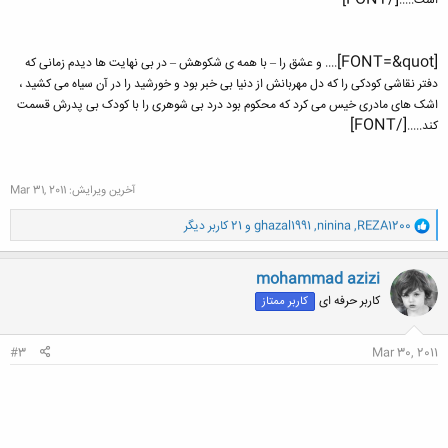
است.....
[FONT=&quot]
.... و عشق را – با همه ی شکوهش – در بی نهایت ها دیدم زمانی که
دفتر نقاشی کودکی را که دل مهربانش از دنیا بی خبر بود و خورشید را در آن سیاه می کشید ،
اشک های مادری خیس می کرد که محکوم بود درد بی شوهری را با کودک بی پدرش قسمت
[/FONT]​
کند.....
آخرین ویرایش:
Mar 31, 2011
و
REZA1200
,
ninina
,
ghazal1991
و 21 کاربر دیگر
ا
ک
ن
mohammad azizi
ش
کاربر حرفه ای
کاربر ممتاز
ه
ا
:
#3
Mar 30, 2011