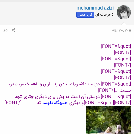
ک
ن
mohammad azizi
ش
کاربر حرفه ای
کاربر ممتاز
ه
ا
:
#5
Mar 30, 2011
[FONT=&quot]
[/FONT]
[FONT=&quot]
[/FONT]
[FONT=&quot]
[/FONT]
[FONT=&quot] دوست داشتن,ایستادن زیر باران و باهم خیس شدن
نیست....[/FONT]
[FONT=&quot] دوستی آن است که یکی برای دیگری چتری شود
[/FONT]
[FONT=&quot]و دیگری
هیچگاه نفهمد
که ..... ......[/FONT]