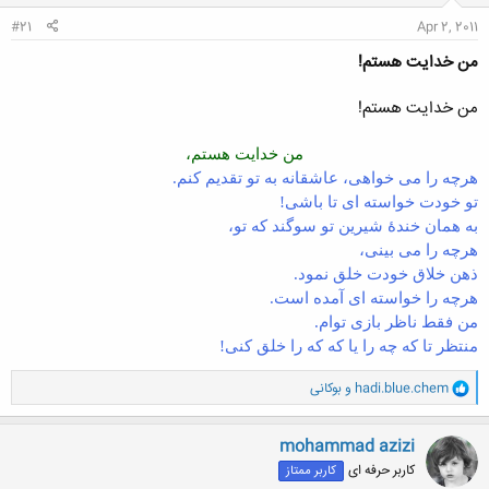
:
#21
Apr 2, 2011
من خدایت هستم!
من خدایت هستم!
من خدایت هستم،
هرچه را می خواهی، عاشقانه به تو تقدیم کنم.
تو خودت خواسته ای تا باشی!
به همان خندۀ شیرین تو سوگند که تو،
هرچه را می بینی،
ذهن خلاق خودت خلق نمود.
هرچه را خواسته ای آمده است.
من فقط ناظر بازی توام.
منتظر تا که چه را یا که که را خلق کنی!
و
hadi.blue.chem
و
بوکانی
ا
ک
ن
mohammad azizi
ش
کاربر حرفه ای
کاربر ممتاز
ه