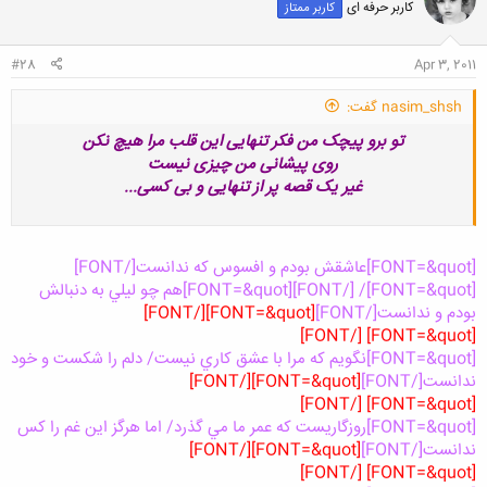
کاربر حرفه ای
کاربر ممتاز
#28
Apr 3, 2011
nasim_shsh گفت:
تو برو پیچک من فکر تنهایی این قلب مرا هیچ نکن
روی پیشانی من چیزی نیست
غیر یک قصه پر از تنهایی و بی کسی...
[FONT=&quot]عاشقش بودم و افسوس که ندانست[/FONT]
[FONT=&quot]/ [/FONT]
[FONT=&quot]هم چو ليلي به دنبالش
بودم و ندانست[/FONT]
[FONT=&quot][/FONT]
[FONT=&quot] [/FONT]
[FONT=&quot]نگويم که مرا با عشق کاري نيست/ دلم را شکست و خود
ندانست[/FONT]
[FONT=&quot][/FONT]
[FONT=&quot] [/FONT]
[FONT=&quot]روزگاريست که عمر ما مي گذرد/ اما هرگز اين غم را کس
ندانست[/FONT]
[FONT=&quot][/FONT]
[FONT=&quot] [/FONT]