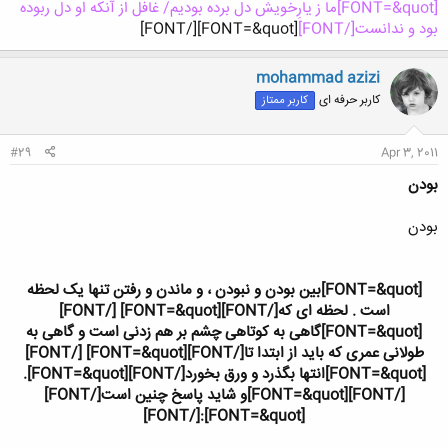
[FONT=&quot]ما ز يارِخويش دل برده بوديم/ غافل از آنکه او دل ربوده
بود و ندانست[/FONT]
[FONT=&quot][/FONT]​
mohammad azizi
کاربر حرفه ای
کاربر ممتاز
#29
Apr 3, 2011
بودن
بودن
[FONT=&quot]بین بودن و نبودن ، و ماندن و رفتن تنها یک لحظه
است . لحظه ای که[/FONT]
[FONT=&quot] [/FONT]
[FONT=&quot]گاهی به کوتاهی چشم بر هم زدنی است و گاهی به
طولانی عمری که باید از ابتدا تا[/FONT]
[FONT=&quot] [/FONT]
[FONT=&quot]انتها بگذرد و ورق بخورد[/FONT]
[FONT=&quot].
[/FONT]
[FONT=&quot]و شايد پاسخ چنين است[/FONT]
[FONT=&quot]:[/FONT]