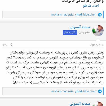
و جهان از هر سلامی خالی‌ست"
—
احمد شاملو
و
hadi.blue.chem
و
mohammad azizi
ا
ک
ن
سمانه آسمونی
ش
عضو جدید
کاربر ممتاز
ه
ا
:
#19
Apr 2, 2011
وقتی ازقتل قناری گفتی دل پرریخته ام وحشت کرد.وقتی آوازدرختان
تبرخورده ی باغ درفضامی پیچید ازتومی پرسیدم :به کجابایدرفت؟ غمم
ازوحشت پوسیدن نیست غم من غربت تنهایی هاست برگ بید است که
بازمزمه ی جاری باد تن به وارستن ازورطه ی هستی می داد ،یک نفردارد
فریادزنان می گوید :درقفس طوطی مرد وزبان سرخش سرسبزش رابرباد
سپرد، من که روزی فریادم بی تشویش می توانست جهانی را آتش
بزند،درشب گیسوی تو گم شد از وحشت خویش..... (حمیدمصدق)
و
hadi.blue.chem
و
mohammad azizi
ا
ک
ن
سمانه آسمونی
ش