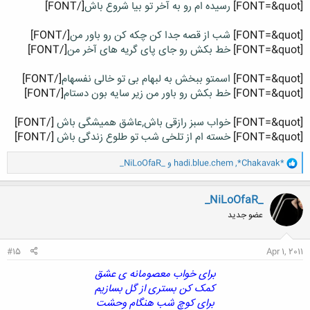
[FONT=&quot]
رسیده ام رو به آخر تو بیا شروع باش
[/FONT]
[FONT=&quot]
شب از قصه جدا کن چکه کن رو باور من
[/FONT]
[FONT=&quot]
خط بکش رو جای پای گریه های آخر من
[/FONT]
[FONT=&quot]
اسمتو ببخش به لبهام بی تو خالی نفسهام
[/FONT]
[FONT=&quot]
خط بکش رو باور من زیر سایه بون دستام
[/FONT]
[FONT=&quot]
خواب سبز رازقی باش,عاشق همیشگی باش
[/FONT]
[FONT=&quot]
خسته ام از تلخی شب تو طلوع زندگی باش
[/FONT]
و
*Chakavak*
,
hadi.blue.chem
و
_NiLoOfaR_
ا
ک
ن
_NiLoOfaR_
ش
عضو جدید
ه
ا
:
#15
Apr 1, 2011
برای خواب معصومانه ی عشق
کمک کن بستری از گل بسازیم
برای کوچ شب هنگام وحشت