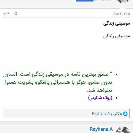
ا
:
#24
Apr 2, 2011
موسیقی زندگی
موسیقی زندگی
” عشق بهترین نغمه در موسیقی زندگی است. انسان ِ
بدون عشق، هرگز با همسرائی باشکوهِ بشریت همنوا
نخواهد شد.
(روک شنایدر)
و
بوکانی
و
Reyhana.A
ا
ک
ن
Reyhana.A
ش