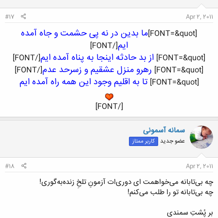
ا
:
#17
Apr 2, 2011
ما بدین در نه پی حشمت و جاه آمده
[FONT=&quot]
ایم
[/FONT]
از بد حادثه اینجا به پناه آمده ایم
[/FONT]
[FONT=&quot]
رهرو منزل عشقیم و زسرحد عدم
[/FONT]
[FONT=&quot]
تا به اقلیم وجود این همه راه آمده ایم
[FONT=&quot]
[/FONT]​
سمانه آسمونی
عضو جدید
کاربر ممتاز
#18
Apr 2, 2011
چه بی‌تابانه می‌خواهمت ای دوری‌ات آزمونِ تلخِ زنده‌به‌گوری!
چه بی‌تابانه تو را طلب می‌کنم!
بر پُشتِ سمندی