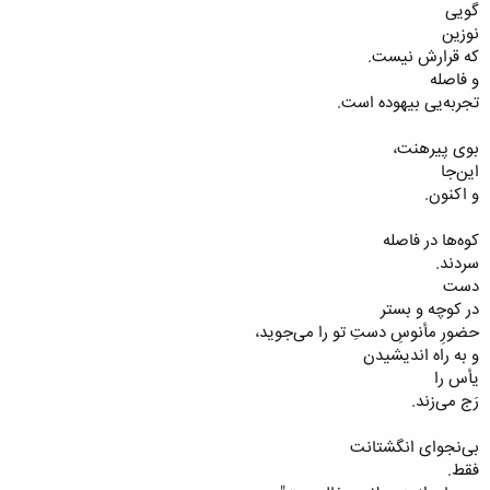
گویی
نوزین
که قرارش نیست.
و فاصله
تجربه‌یی بیهوده است.
بوی پیرهنت،
این‌جا
و اکنون.
کوه‌ها در فاصله
سردند.
دست
در کوچه و بستر
حضورِ مأنوسِ دستِ تو را می‌جوید،
و به راه اندیشیدن
یأس را
رَج می‌زند.
بی‌نجوای انگشتانت
فقط.