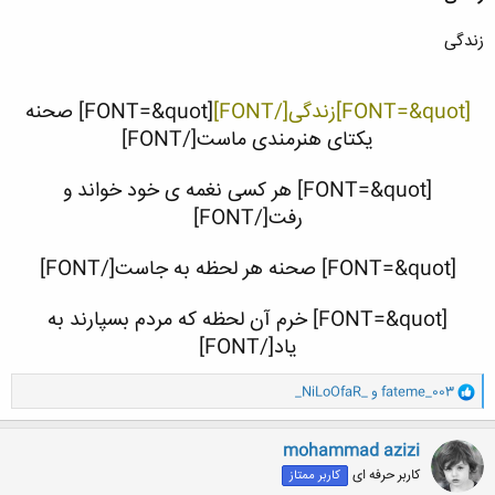
زندگی
[FONT=&quot]زندگی[/FONT]
[FONT=&quot] صحنه
یکتای هنرمندی ماست[/FONT]
[FONT=&quot] هر کسی نغمه ی خود خواند و
رفت[/FONT]
[FONT=&quot] صحنه هر لحظه به جاست[/FONT]
[FONT=&quot] خرم آن لحظه که مردم بسپارند به
یاد[/FONT]
و
fateme_003
و
_NiLoOfaR_
ا
ک
ن
mohammad azizi
ش
کاربر حرفه ای
کاربر ممتاز
ه