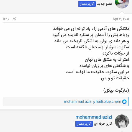
عضو جدید
کاربر ممتاز
ه
ا
:
#20
Apr 2, 2011
دلتنگی های آدمی را ، باد ترانه ای می خواند
رویاهایش را آسمان پر ستاره نادیده می گیرد
و هر دانه ی برفی به اشکی ناریخته می ماند
سکوت سرشار از سخنان ناگفته است
از حرکات ناکرده
اعتراف به عشق های نهان
و شگفتی های بر زبان نیامده
در این سکوت حقیقت ما نهفته است
حقیقت تو و من
(مارگوت بیكل)
و
hadi.blue.chem
و
mohammad azizi
ا
ک
ن
mohammad azizi
ش
کاربر حرفه ای
کاربر ممتاز
ه
ا