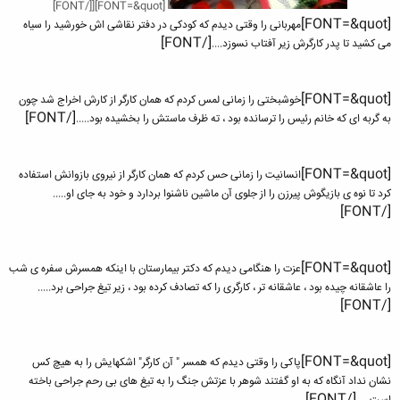
[FONT=&quot][[/FONT]
[FONT=&quot]
مهربانی را وقتی دیدم که کودکی در دفتر نقاشی اش خورشید را سیاه
[/FONT]​
می کشید تا پدر کارگرش زیر آفتاب نسوزد....
[FONT=&quot]
خوشبختی را زمانی لمس کردم که همان کارگر از کارش اخراج شد چون
[/FONT]​
به گربه ای که خانم رئیس را ترسانده بود ، ته ظرف ماستش را بخشیده بود.....
[FONT=&quot]
انسانیت را زمانی حس کردم که همان کارگر از نیروی بازوانش استفاده
کرد تا نوه ی بازیگوش پیرزن را از جلوی آن ماشین ناشنوا بردارد و خود به جای او.....
[/FONT]​
[FONT=&quot]
عزت را هنگامی دیدم که دکتر بیمارستان با اینکه همسرش سفره ی شب
را عاشقانه چیده بود ، عاشقانه تر ، کارگری را که تصادف کرده بود ، زیر تیغ جراحی برد.....
[/FONT]​
[FONT=&quot]
پاکی را وقتی دیدم که همسر " آن کارگر" اشکهایش را به هیچ کس
نشان نداد آنگاه که به او گفتند شوهر با عزتش جنگ را به تیغ های بی رحم جراحی باخته
[/FONT]​