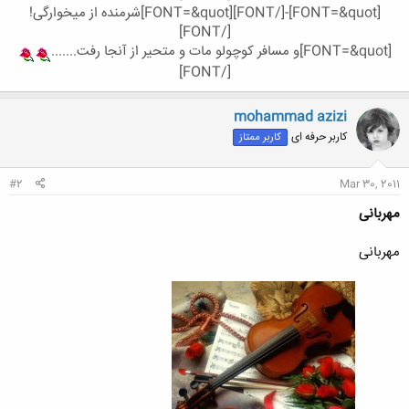
[FONT=&quot]-[/FONT]
[FONT=&quot]شرمنده از میخوارگی!
[/FONT]
[FONT=&quot]و مسافر کوچولو مات و متحیر از آنجا رفت.......
[/FONT]
mohammad azizi
کاربر حرفه ای
کاربر ممتاز
#2
Mar 30, 2011
مهربانی
مهربانی