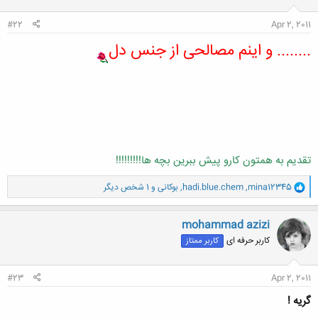
ا
:
#22
Apr 2, 2011
........ و اینم مصالحی از جنس دل
تقدیم به همتون کارو پیش ببرین بچه ها!!!!!!!!!
و
mina12345
,
hadi.blue.chem
,
بوکانی
و 1 شخص دیگر
ا
ک
ن
mohammad azizi
ش
کاربر حرفه ای
کاربر ممتاز
ه
ا
:
#23
Apr 2, 2011
گریه !