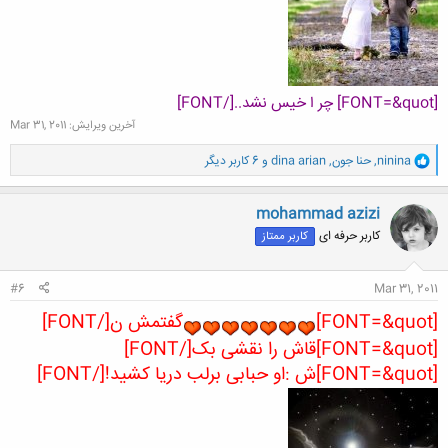
[FONT=&quot] چر ا خیس نشد..[/FONT]
آخرین ویرایش:
Mar 31, 2011
و
ninina
,
حنا جون
,
dina arian
و 6 کاربر دیگر
ا
ک
ن
mohammad azizi
ش
کاربر حرفه ای
کاربر ممتاز
ه
ا
:
#6
Mar 31, 2011
[FONT=&quot]
گفتمش ن[/FONT]
[FONT=&quot]قاش را نقشی بک[/FONT]
[FONT=&quot]ش :او حبابی برلب دریا کشید![/FONT]