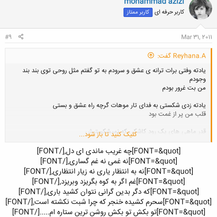
mohammad azizi
ش
کاربر حرفه ای
کاربر ممتاز
ه
ا
:
#9
Mar 31, 2011
Reyhana.A گفت:
یادته وفتی برات ترانه ی عشق و سرودم به تو گفتم مثل روحی توی بند بند
وجودم
من بت غرور بودم
یادته زدی شکستی به فدای تار موهات گرچه راه عشق و بستی
قلب من پر از غمت بود
قدر ماهی های یک رود کاشکی که نمیشکستیش
کلیک کنید تا باز شود...
آخه اون جای خودت بود
[FONT=&quot]
چه غریب ماندی ای دل,
[/FONT]​
[FONT=&quot]
نه غمی نه غم گساری,
[/FONT]​
[FONT=&quot]
نه به انتظار یاری نه زیار انتظاری,
[/FONT]​
[FONT=&quot]
غم اگر به کوه بگریزد وبریزد,
[/FONT]​
[FONT=&quot]
که دگر بدین گرانی نتوان کشید باری,
[/FONT]​
[FONT=&quot]
سحرم کشیده خنجر که چرا شبت نکشته است,
[/FONT]​
[FONT=&quot]
تو بکش تو بکش روشن ترین ستاره ام.....
[/FONT]​