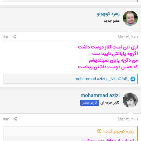
ا
ک
ن
زهره کوچولو
ش
عضو جدید
ه
ا
:
#11
Mar 31, 2011
اری این است اغاز دوست داشت
اگرچه پایانش ناپیداست
من دگربه پایان نمیاندیشم
که همین دوست داشتن زیباست
و
_NiLoOfaR_
و
mohammad azizi
ا
ک
ن
mohammad azizi
ش
کاربر حرفه ای
کاربر ممتاز
ه
ا
:
#12
Mar 31, 2011
زهره کوچولو گفت:
اری این است اغاز دوست داشت