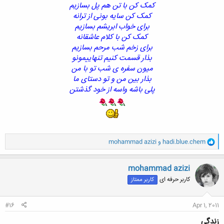
کمک کن با تن هم پل بسازیم
کمک کن سایه بونی از ترانه
برای خواب ابریشم بسازیم
کمک کن با کلام عاشقانه
برای زخم شب مرحم بسازیم
بذار قسمت کنیم تنهاییمونو
میون سفره ی شب تو با من
بذار بین من و تو دستای ما
پلی باشه واسه از خود گذشتن
و
hadi.blue.chem
و
mohammad azizi
ا
ک
ن
mohammad azizi
ش
کاربر حرفه ای
کاربر ممتاز
ه
ا
:
#16
Apr 1, 2011
زندگی