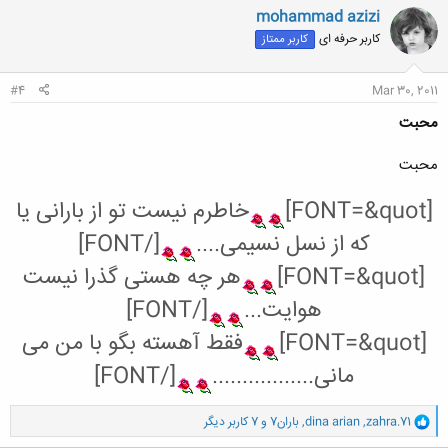
ن
mohammad azizi
ش
کاربر حرفه ای
کاربر ممتاز
ه
ا
:
#4
Mar 30, 2011
محبت
محبت
[FONT=&quot]
خاطرم نیست تو از بارانی یا
که از نسل نسیمی....
[/FONT]
[FONT=&quot]
هر چه هستی گذرا نیست
هوایت...
[/FONT]
[FONT=&quot]
فقط آهسته بگو با من می
مانی.................
[/FONT]
و
zahra.71
,
dina arian
,
باران7
و 7 کاربر دیگر
ا