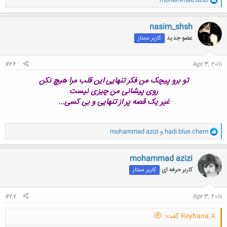
ا
ک
ن
nasim_shsh
ش
عضو جدید
کاربر ممتاز
ه
ا
:
#26
Apr 3, 2011
تو برو پیچک من فکر تنهایی این قلب مرا هیچ نکن
روی پیشانی من چیزی نیست
غیر یک قصه پر از تنهایی و بی کسی...
و
hadi.blue.chem
و
mohammad azizi
ا
ک
ن
mohammad azizi
ش
کاربر حرفه ای
کاربر ممتاز
ه
ا
:
#27
Apr 3, 2011
Reyhana.A گفت: