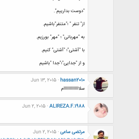
"دوست بدارییم".
از" تنفر " ؛"متنفر"باشیم.
به "مهربانی" ؛ "مهر" بورزیم.
با "آشتی"؛ "آشتی" کنیم.
و از "جدایی"؛"جدا "باشیم
Jun 13, 2015
hassan2010
سلااااااااااااام
Jun 2, 2015
ALIREZA.F.1988
مرتضی ساعی
Jun 2, 2015