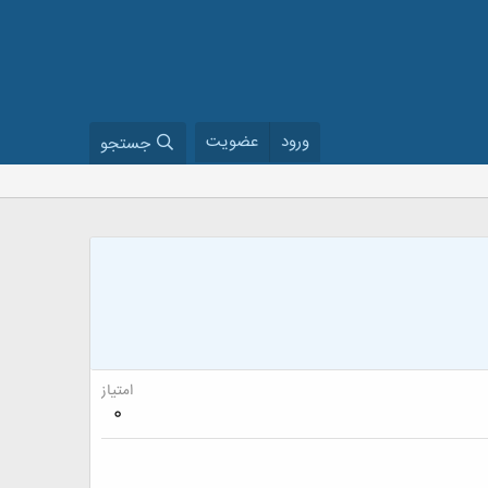
ورود
عضویت
جستجو
امتیاز
0