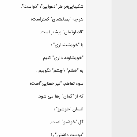
شکیبایی؛بر هر "دعوایی"، "دواست".
هر چه "بضاعتمان" کمتراست؛
"قضاوتمان" بیشتر است.
با "خویشتنداری" ؛
"خویشاوند داری" کنيم.
به "خشم" ؛"چشم" نگوییم .
سوء تفاهم، "تیر خطایی"است؛
که از "گمان" رها می شود.
انسان "خوشرو" ؛
گل "خوشبو" است.
"دوست داشتن" را