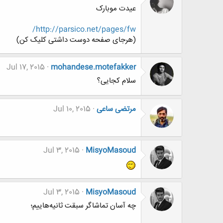
عیدت موبارک
http://parsico.net/pages/fw/
(هرجای صفحه دوست داشتی کلیک کن)
Jul 17, 2015
mohandese.motefakker
سلام کجایی؟
مرتضی ساعی
Jul 10, 2015
Jul 3, 2015
MisyoMasoud
Jul 3, 2015
MisyoMasoud
چه آسان تماشاگر سبقت ثانیه‌هاییم؛