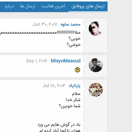
ارسال های پروفایل
آخرین فعالیت
ارسال ها
درباره
محمد ساوه
Jun 30, 2017
سلاااااااااااااااامممممممممممممممممممممممم..
خوبی؟
خوشی؟
Sep 1, 2016
MisyoMasoud
یارانراد
Jul 18, 2016
سلام
شکر خدا
شما خوبین؟
باد در گوش هایم می وزد
هوای ناکجا آباد کرده ام.