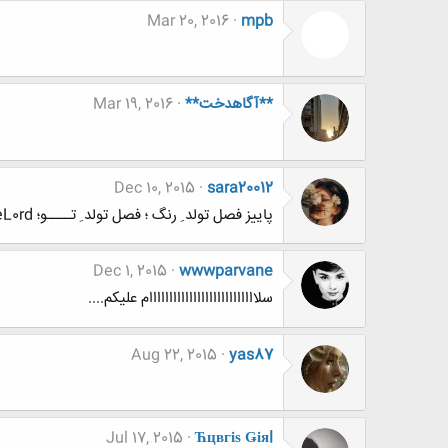
Mar 20, 2016
mpb
**آگاهدخت**
Mar 19, 2016
Dec 10, 2015
sara20012
پاییز فصل تولد ِ رنگ ؛ فصل تولد ِ تــــو؛ AL!veL0rd
Dec 1, 2015
wwwparvane
سلااااااااااااااااااااااااااام علیکم....
Aug 22, 2015
yas87
Jul 17, 2015
Ћцвгіѕ Ǥіяl