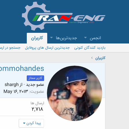
انجمن
جدیدترین‌ها
کاربران
بازدید کنندگان کنونی
جدیدترین ارسال های پروفایل
جستجو در ارس
کاربران
ommohandes
کاربر ممتاز
عضو جدید
·
از
shargh
عضویت
May 16, 2013
ارسال ها
2,718
پیدا کردن