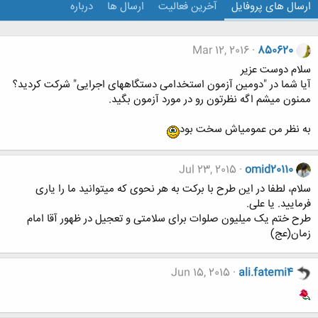
ارسال های پروفایل
آخرین فعالیت
ارسال ها
درباره
Mar 12, 2016
850620
سلام دوست عزیر
آیا شما در "دومین آزمون استخدامی دستگاههای اجرایی" شرکت کردید؟
ممنون میشم اگه نظرتون رو در مورد آزمون بگید.
به نظر من عمومیاش سخت بود
Jul 23, 2015
omid20110
سلام، لطفا در این طرح با برکت به هر نحوی که میتوانید ما را یاری
فرمایید. یا علی.
طرح ختم یک میلیون صلوات برای سلامتی و تعجیل در ظهور آقا امام
زمان(عج)
Jun 15, 2015
ali.fatemi4