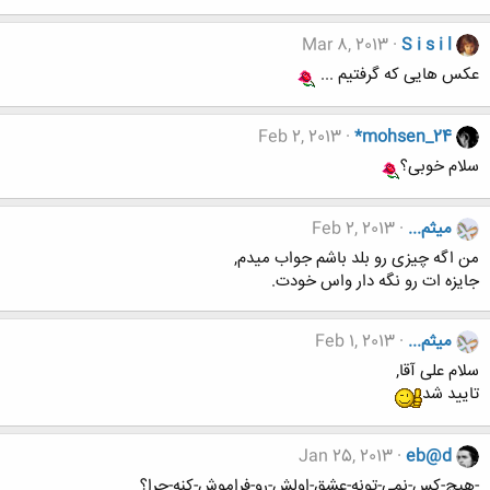
Mar 8, 2013
S i s i l
عکس هایی که گرفتیم ...
Feb 2, 2013
*mohsen_24
سلام خوبی؟
میثم...
Feb 2, 2013
من اگه چیزی رو بلد باشم جواب میدم,
جایزه ات رو نگه دار واس خودت.
میثم...
Feb 1, 2013
سلام علی آقا,
تایید شد
Jan 25, 2013
eb@d
-هيچ-كس-نمي-تونه-عشق-اولش-رو-فراموش-كنه-چرا؟