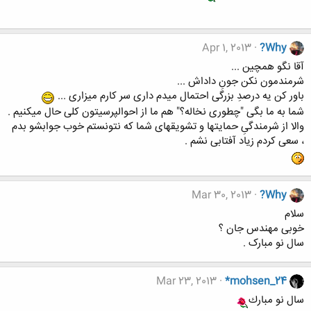
Apr 1, 2013
?Why
آقا نگو همچین ...
شرمندمون نکن جونِ داداش ...
باور کن یه درصدِ بزرگی احتمال میدم داری سر کارم میزاری ...
شما به ما بگی "چطوری نخاله؟" هم ما از احوالپرسیتون کلی حال میکنیم .
والا از شرمندگیِ حمایتها و تشویقهای شما که نتونستم خوب جوابشو بدم
، سعی کردم زیاد آفتابی نشم .
Mar 30, 2013
?Why
سلام
خوبی مهندس جان ؟
سال نو مبارک .
Mar 23, 2013
*mohsen_24
سال نو مبارك