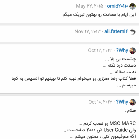
May 22, 2015
omid20110
این ایام با سعادت رو بهتون تبریک میگم.
Nov 17, 2013
ali.fatemi4
Oct 12, 2013
?Why
چشمت بی بلا ...
دستت درد نکنه ...
نه متاسفانه ...
فعلاً کتاب رضا معززی رو میخوام تهیه کنم تا ببینیم تو انسیس به کجا
میرسیم ...
Oct 10, 2013
?Why
سلام .
MSC MARC رو نصب کردم ...
ولی User Guide ش 2000 صفحست ...
اگه معرفیمون کنی ، ممنون میشم ...