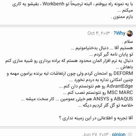
با یه نمونه راه بیوفتم ، البته ترجیحاً تو Workbenh ، بقیشو یه کاری
میکنم ...
بازم ممنون .
Oct 4, 2013
?Why
سلام .
هستیم آقا ... دنبال بدختیامونیم ...
تو پایان نامه گیر کردم ...
دنبال یه نرم افزار المان محدود هستم که براده برداری رو شبیه سازی کنم
باهاش ...
DEFORM رو امتحان کردم ولی چون ارتعاشات لبه برنده برامون مهمه و
چنین امکانی نداره به دردم نخورد ...
AdvantEdge رو هم نتونستم دان کنم ...
MSC MARC رو نتونستم نصب کنم ...
ABAQUS و ANSYS هم خیلی عمومین ... کار سخت میشه ...
خلاصه تو گل گلر کردیم دیگه ...
آقا تجربه و اطلاعاتی در این زمینه نداری ؟
Jun 27, 2013
pinion