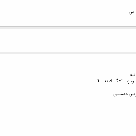
 من!
تـه
ن پَنــآهگــاه دنیــآ
َریـن دستــی