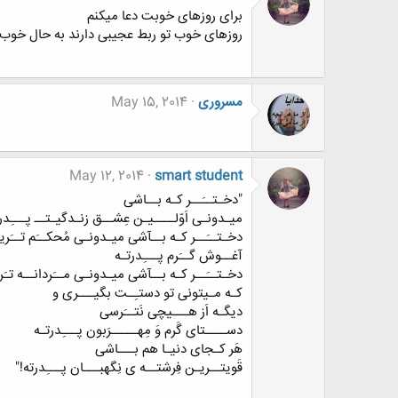
برای روزهای خوبت دعا میکنم
روزهای خوب تو ربط عجیبی دارند به حال خوب
مسروری
May 15, 2014
May 12, 2014
smart student
"دخـتــَــر کـه بــاشی
میـدونـی اَوّلــــیـن عِشــق زنـدگیـتــ پـــِدر
دخـتــَــر کـه بــآشی میـدونـی مُحکــَم تــَریـ
آغــوش گــَرم پـــِدرتـه
دخـتــَــر کـه بــآشی میـدونـی مــَردانــه تـ
کـه مـیتونی تو دستـِـت بگیـــری و
دیگـه اَز هـــیچی نَتــَرسی
دســــتای گَرم وَ مِهـــــرَبون پـــِدرتـه
هَر کـجای دنیـا هم بـــاشی
قَویتــریـن فِرشتــه ی نِگهبـــان پـــِدرته!"