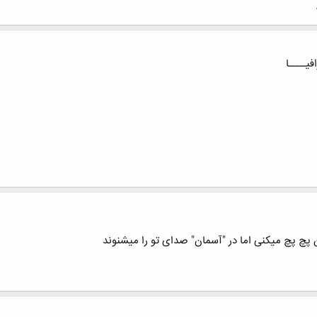
ﯿــــﺎ
چ پچ میکنی اما در "آسمان" صدای تو را میشنوند