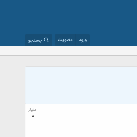
ورود
عضویت
جستجو
امتیاز
0