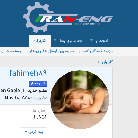
انجمن
جدیدترین‌ها
کاربران
بازدید کنندگان کنونی
جدیدترین ارسال های پروفایل
جستجو در ارس
کاربران
fahimeh89
کاربر ممتاز
عضو جدید
·
از
een Gable
عضویت
Nov 18, 2010
ارسال ها
2,851
پیدا کردن