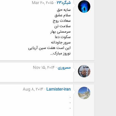
شبگرد23
Mar 20, 2015
سایه حق
سلام عشق
سعادت روح
سلامت تن
سرمستی بهار
سکوت دعا
سرور جاودانه
این است هفت سین آریایی
نوروز مبارک…
مسروری
Nov 15, 2014
Aug 8, 2014
Lamister-iran
.
.
.