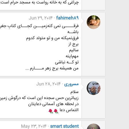
چراغی که به خانه رواست به مسجد حرام است.
Jun 29, 2014
fahimeh89
ﻓﺮﻗـــــﯽ ﻧﻤﯽ ﮐﻧﻪﺯﻣﯿـــﻦ ﮐﺠـــﺎﯼ ﮐﺘﺎﺏِ ﺟﻐﺮﺍﻓ
ﺑﺎﺷــﻪ
ﻓﺮﻕﻧﻤﯿﮑﻧﻪ ﻣﻦ ﻭ ﺗﻮ ﻣﺘﻮﻟﺪ ﮐﺪﻭﻡ
ﺑﺮﺝ ﺍﺯ
ﺳﺎﻟﯿﻢ
ﻣﻬﻢﺍﻳﻨﻪ
ﺗﻮ ﮐــﻪ ﻧﺒﺎﺷﯽ
ﻣﻦ ﻫﻤﯿﺸﻪ ﺑﺮﺝ ﺯﻫﺮ ﻣــــﺎﺭﻡ ...
مسروری
Jun 28, 2014
سلام
زیباترین حس سجده این است که درگوش زمین پ
در لحظه های آسمانی دعایتان
التماس دعا
May 23, 2014
smart student