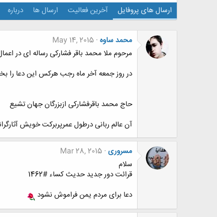
ارسال های پروفایل
آخرین فعالیت
ارسال ها
درباره
محمد ساوه
May 14, 2015
مرحوم ملا محمد باقر فشارکی رساله ای در اعما
در روز جمعه آخر ماه رجب هرکس این دعا را بخواند 11 سال بر عمر او اضافه 
حاج محمد باقرفشارکی ازبزرگان جهان تشیع
آن عالم ربانی درطول عمرپربرکت خویش آثارگرانس
مسروری
Mar 28, 2015
سلام
قرائت دور جدید حدیث کساء #1462
دعا برای مردم یمن فراموش نشود