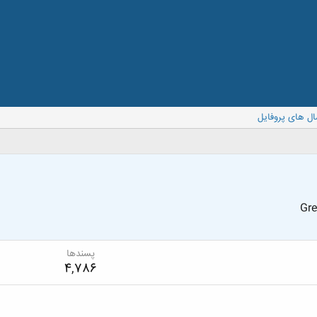
ال های پروفایل
Gr
پسندها
4,786