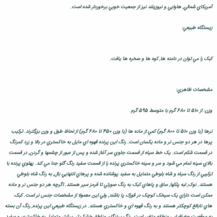
آمريکاي شمالي, هاوايي و نيوزيلند نيز از جمعيت خوبي برخوردار شده است.
زيستگاه طبيعي:
کبک را مي توان در دامنه ها, کوه ها و صخره ها يافت.
مشخصات ظاهري:
وزن: از 510 تا 680 گرم با متوسط 595 گرم
نرها (با وزن 510 تا 800 گرم) کمي از ماده ها (با وزن 450 تا 680 گرم) از لحاظ طول و وزن بزرگترند. ترکيب
پرها در هر دو جنس نر و ماده يکسان است. رنگ اين پرنده قهوه اي مايل به خاکستري در بالا و زرد کمرنگ
در قسمت شکم است. يک خط سياه از قسمت جلوي سر آغاز شده و پس از عبور از چشمها و گردن, در قسمت
بالاي سينه تمام مي شود و سر و سينه خاکستري پرنده را از قسمت سفيد رنگ گلو جدا مي کند. پهلوي پرنده با
ترکيبي از رنگ سياه و شاه بلوطي متمايل به سفيد پوشانده شده و پرهاي انتهايي بال, به رنگ شاه بلوطي
هستند. نوک, لبه پلکها, ساق و پاهاي کبک به رنگ صورتي تا قرمز سير هستند. اگرچه هر دو جنس نر و ماده
ممکن است داراي يک سيخک کوچک در قوزک پا باشند, ولي اين معمولا از مشخصات جنس نر است. کبک
هاي نابالغ کوچکتر هستند و به رنگ قهوه اي و خاکستري هستند. در زيستگاه طبيعي اين پرنده, رنگ آن بسته
به موقعيت جغرافيايي منطقه متغير است. رنگ پرندگان مناطق خشک تر, بيشتر متمايل به خاکستري و سفيد