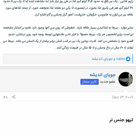
رژیم غذایی : یک ببر بالغ به حدود 4.5 کیلو گرم غذا در طی روز نیاز دارد اما مشاهده شده که تا یک ببر تا حدود
40 کیلو گرم هم طی یکروز غذا بخورد، در اینصورت تا یکی دو هفته غذا نخواهند خورد. از جمله غذاهای مورد
علاقه ببر می توان به طاووس، خرگوش، خارپشت، آهو، گراز وحشی و گاو اشاره کرد.
سایر موارد : ببرها به شناکردن بسیار علاقه دارند. خطوطی که روی بدن آنها وجود دارد علاوه بر استتار مشخصه
ای است برای تشخیص هر یک. ببرها معمولا" با قرار دادن علامتهایی توسط پنجه خود روی درختان، حدود
قلمرو خود را مشخص می کنند. قدرت بینایی یک ببر در شب شش برابر بیشتر از یک انسان می باشد. ببرها می
توانند تا 20 سال در باغ وحش و تا 15 سال در طبیعت زندگی کنند.
و
cairo
و
جویای اندیشه
ا
ک
ن
جویای اندیشه
ش
عضو جدید
کاربر ممتاز
ه
ا
:
#8
Dec 13, 2009
تیهو جنس نر