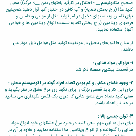
صحیح متابولیسم __> اختلال در کارگرد بافتهای بدن __> مرگ)) سعی
کنید غذا (ر.ج بخش تغذیه) و آب کافی در اختیار آنها قرار دهید.همچنین
برای تامین ویتامینهای دخیل در امر تولید مثل از مولتی ویتامین و
قرصهای ویتامین (ر.ج بخش تغذیه قسمت انواع ویتامین ها و خواص
آنها) استفاده نمایید.
از میان فاکتورهای دخیل در موفقیت تولید مثل عوامل ذیل موثر می
باشند :
1- فراوانی مواد غذایی :
در قسمت پیشین مفصلا ذکر شد.
2- وجود فضای مکفی و کم بودن تعداد افراد گونه در اکوسیستم محلی :
برای این کار باید قفسی بزرگ را برای نگهداری مرغ عشق در نظر بگیرید و
سعی کنید تعداد مرغ عشق هایی که درون یک قفس نگهداری می نمایید
در حداقل تعداد باشد.
3- توان جنسی بالا :
برای نیل به این مهم سعی کنید در جیره مرغ عشقهای خود انواع مواد
غذایی را گنجانده و از انواع ویتامین ها استفاده نمایید و علاوه بر آن در