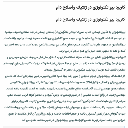
كاربرد بيو تكنولوژی در ژنتيك واصلاح دام
كاربرد بيو تكنولوژی در ژنتيك واصلاح دام
بيوتكنولوژي يا فنآوري زيستي، كه به صورت توانائي بكارگيري فرآيندهاي زيستي در بعد صنعتي تعريف ميشود
در دو دههِ گذشته، كاربردهاي گستردهاي در عرصه هاي كشاورزي وبهداشت، محيط زيست و غيره يافته است.
بيوتكنولوژي در مفهوم عام و نزد اكثريت مردم معناي درآمد بي دردسر را تداعي نموده است و در دههِ اخير اين
كلمه را غالبا به مفهوم همه چيز براي همهِ مردم كار مي برند.
تاريخچه بيوتكنولوژي نشان مي هد كه سابقه استفاده از آن به 8 هزار سال قبل مي رسد. درزمان سومريان و
روميها از ميكروارگانيزمها استفاده ميكردند. حتي در جنگ جهاني نيز آلمانها كه ازواردات گليسرول براي تهيه مادهِ
منفجره نااميد شده بودند از راه توليد ميكروبي از مخمر به گليسرول رسيدند
‌‌ از دهه1980، بيوتكنولوژي زمينهِ جديدي را براي رشد پيدا نمود كه‌اين تغيير مرهون پيشرفتي است كه حاصل
فن‌آوري برش و اتصال مولكولDNA به صورت دلخواه ميباشد. اكنون اين تفكر كه بيوتكنولوژي با تكيه بر
دستاوردهاي مهندسي ژنتيك قادر است منافع عظيمي را نصيب بشريت نمايند، به شدت تقويت يافته است.
مهندسي ژنتيك در واقع انقلاب عظيمي را در علوم زيستي به وجود آورده‌و با سابقهِ كوتاه قريب بيست سال،
سرشار از نتايج مثبت است. تحليلگران آگاه قرن آينده را قرن امپراطوري مهندسي ژنتيك، كامپيوتر و ليزر
ناميده‌اند. امروزه در اثر مطالعات عميق و بررسيهاي ژرف مرزهاي ژنتيك مولكولي و يافته هاي‌ مربوطه شناخت
ژنها به گونه‌اي دور از تصور گسترش يافته و حجم اط‌اعات حاصله و رشد روزافزون آن قابل مقايسه با هيچ
دوراني نمي باشد. نمودار زير به بعضي ازتوانمنديهاي بيوتكنولوژي در علوم مختلف اشاره مي كند