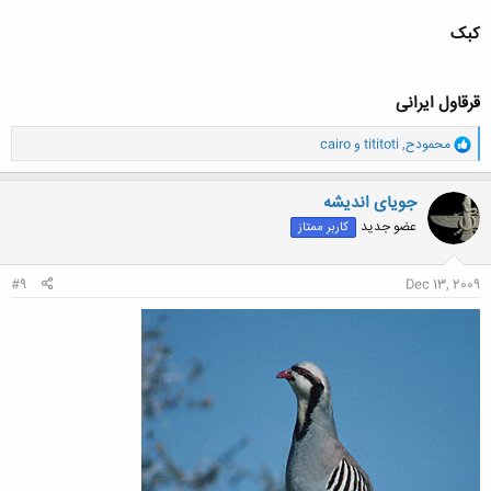
کبک
قرقاول ایرانی
و
محمودح
,
tititoti
و
cairo
ا
ک
ن
جویای اندیشه
ش
عضو جدید
کاربر ممتاز
ه
ا
:
#9
Dec 13, 2009