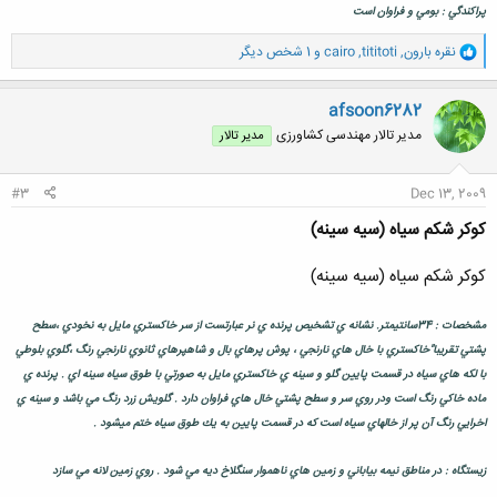
پراكندگي : بومي و فراوان است
و
نقره بارون
,
tititoti
,
cairo
و 1 شخص دیگر
ا
ک
ن
afsoon6282
ش
مدیر تالار مهندسی كشاورزی
مدیر تالار
ه
ا
:
#3
Dec 13, 2009
كوكر شكم سياه (سيه سينه)
كوكر شكم سياه (سيه سينه)
مشخصات : 34سانتيمتر. نشانه ي تشخيص پرنده ي نر عبارتست از سر خاكستري مايل به نخودي ،سطح
پشتي تقريبا"خاكستري با خال هاي نارنجي ، پوش پرهاي بال و شاهپرهاي ثانوي نارنجي رنگ ،گلوي بلوطي
با لكه هاي سياه در قسمت پايين گلو و سينه ي خاكستري مايل به صورتي با طوق سياه سينه اي . پرنده ي
ماده خاكي رنگ است ودر روي سر و سطح پشتي خال هاي فراوان دارد . گلويش زرد رنگ مي باشد و سينه ي
اخرايي رنگ آن پر از خالهاي سياه است كه در قسمت پايين به يك طوق سياه ختم ميشود .
زيستگاه : در مناطق نيمه بياباني و زمين هاي ناهموار سنگلاخ ديه مي شود . روي زمين لانه مي سازد