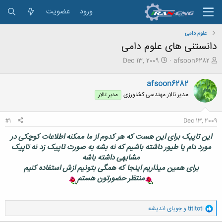
ورود
عضویت
علوم دامی
دانستنی های علوم دامی
ش
ت
Dec 13, 2009
afsoon6282
ر
ا
و
ر
afsoon6282
ع
ی
مدیر تالار مهندسی كشاورزی
مدیر تالار
ک
خ
ن
ش
ن
ر
#1
Dec 13, 2009
د
و
ه
ع
این تاپیک برای این هست که هر کدوم از ما ممکنه اطلاعات کوچکی در
م
مورد دام یا طیور داشته باشیم که نه بشه به صورت تاپیک زد نه تاپیک
و
مشابهی داشته باشه
ض
برای همین میذاریم اینجا که همگی بتونیم ازش استفاده کنیم
و
ع
منتظر حضورتون هستم
و
tititoti
و
جویای اندیشه
ا