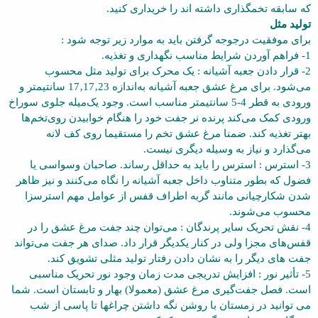
که سابقه تخمگذاری داشته اند را خریداری کنید.
تولید مثل
برای‌ موفقیت‌ درجوجه‌ گرفتن‌ باید به‌ موارد زیر توجه‌ شود :
1- فراهم‌ آوردن‌ شرایط مناسب‌ نگهداری‌ و تغذیه.
2- قرار دادن‌ جعبه‌ آشیانه‌ : یک ‌محرک‌ برای‌ تولید مثل‌ محسوب‌
می‌شود. برای‌ مرغ‌ عشق‌ جعبه‌ آشیانه‌ به‌اندازه ‌23‚17‚17 سانتیمتر و
ورودی‌ به‌ قطر 4-5 سانتیمتر مناسب‌ است‌. وجود یک‌میله‌ جلوی‌ سوراخ‌
ورودی‌ کمک‌ می‌کند پرنده‌ نر جفت‌ خود را هنگام‌ خوابیدن‌ روی‌تخم‌ها
بهتر تغذیه‌ کند. ضمنا مرغ‌ عشق‌ تخم‌ را مستقیما روی‌ کف لانه‌
می‌گذارد و نیاز به‌ وسیله ‌دیگری‌ نیست‌.
3- استرس ‌: استرس‌ را باید به‌ حداقل‌ رساند. صاحبان‌ وسواسی‌ یا
فضول‌ که‌ بطور متناوب‌ داخل‌ جعبه‌ آشیانه‌ را نگاه‌ می‌کنند و نیز ظاهر
شدن‌ شکارچیانی‌ مانند گربه‌ اطراف‌ قفس‌ از عوامل‌ مهم ‌استرسزا‌
محسوب‌ می‌شوند.
4- نقش‌ تحریک‌ سایر پرندگان ‌: می‌توان‌ چند جفت‌ مرغ‌ عشق‌ را در
قفس‌های‌ مجزا ولی‌ در کنار یکدیگر قرار داد. صدای‌ هر جفت‌ می‌تواند
جفت ‌های دیگر‌ را به‌ نشان‌ دادن‌ رفتار تولید مثلی‌ تشویق‌ کند.
5- تأثیر نور : افزایش‌ تدریجی‌ مدت‌ زمان‌ وجود نور تحریک ‌مناسبی‌
است‌. فصل‌ جفت‌گیری‌ مرغ‌ عشق (معمولا) بهار و تابستان‌ است‌. شما
می توانید در زمستان با روشن نگه داشتن چراغها تا پاسی از شب