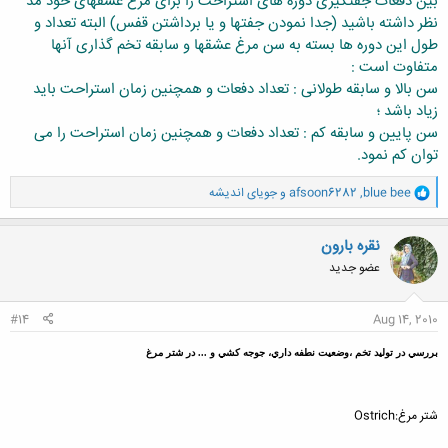
بین دفعات جفتگیری دوره های استراحت را برای مرغ عشقهای خود مد
نظر داشته باشید (جدا نمودن جفتها و یا برداشتن قفس) البته تعداد و
طول این دوره ها بسته به سن مرغ عشقها و سابقه تخم گذاری آنها
متفاوت است :
سن بالا و سابقه طولانی
:
تعداد دفعات و همچنین زمان استراحت باید
زیاد باشد ؛
سن پایین و سابقه کم
:
تعداد دفعات و همچنین زمان استراحت را می
توان کم نمود.
و
blue bee
,
afsoon6282
و
جویای اندیشه
ا
ک
ن
نقره بارون
ش
عضو جدید
ه
ا
:
#14
Aug 14, 2010
بررسي در توليد تخم ،وضعيت نطفه داري، جوجه کشي و ... در شتر مرغ
شتر مرغ:Ostrich