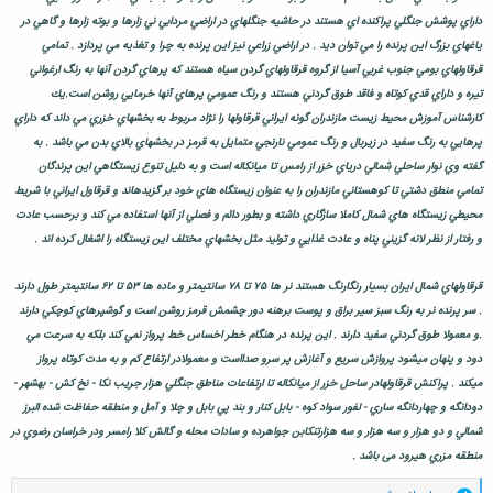
داراي پوشش جنگلي پراكنده اي هستند در حاشيه جنگلهاي در اراضي مردابي ني زارها و بوته زارها و گاهي در
ياغهاي بزرگ اين پرنده را مي توان ديد . در اراضي زراعي نيز اين پرنده به چرا و تغذيه مي پردازد . تمامي
قرقاولهاي بومي جنوب غربي آسيا از گروه قرقاولهاي گردن سياه هستند كه پرهاي گردن آنها به رنگ ارغواني
تيره و داراي قدي كوتاه و فاقد طوق گردني هستند و رنگ عمومي پرهاي آنها خرمايي روشن است.يك
كارشناس آموزش محيط زيست مازندران گونه ايراني قرقاولها را نژاد مربوط به بخشهاي خزري مي داند كه داراي
پرهايي به رنگ سفيد در زيربال و رنگ عمومي نارنجي متمايل به قرمز در بخشهاي بالاي بدن مي باشد . به
گفته وي نوار ساحلي شمالي درياي خزر از رامس تا ميانكاله است و به دليل تنوع زيستگاهي اين پرندگان
تمامي منطق دشتي تا كوهستاني مازندران را به عنوان زيستگاه هاي خود بر گزيدهاند و قرقاول ايراني با شريط
محيطي زيستگاه هاي شمال كاملا سازگاري داشته و بطور دائم و فصلي از آنها استفاده مي كند و برحسب عادت
و رفتار از نظر لانه گزيني پناه و عادت غذايي و توليد مثل بخشهاي مختلف اين زيستگاه را اشغال كرده اند .
قرقاولهاي شمال ايران بسيار رنگارنگ هستند نر ها ۷۵ تا ۷۸ سانتيمتر و ماده ها ۵۳ تا ۶۲ سانتيمتر طول دارند
. سر پرنده نر به رنگ سبز سير براق و پوست برهنه دور چشمش قرمز روشن است و گوشپرهاي كوچكي دارند
.و معمولا طوق گردني سفيد دارند . اين پرنده در هنگام خطر اخساس خط پرواز نمي كند بلكه به سرعت مي
دود و پنهان ميشود پروازش سريع و آغازش پر سرو صدااست و معمولادر ارتفاع كم و به مدت كوتاه پرواز
ميكند . پراكنش قرقاولهادر ساحل خزر از ميانكاله تا ارتفاعات مناطق جنگلي هزار جريب نكا - نخ كش - بهشهر -
دودانگه و چهاردانگه ساري - لفور سواد كوه - بابل كنار و بند پي بابل و چلا و آمل و منطقه حفاظت شده البرز
شمالي و دو هزار و سه هزار و سه هزارتنكابن جواهرده و سادات محله و گالش كلا رامسر ودر خراسان رضوي در
منطقه مزري هيرود می باشد .