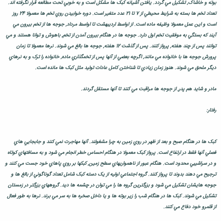
بوته و خاشاک, تشکيل مي گردد. يافتن آشيانه کبک ها مشکل است و به خوبي تحت مطالعه قرار نگرفته اند.
تعداد تخم ها بسته به شرايط محيطي از 7 تا 21 عدد متغير است. دوره خوابيدن روي تخم ها معمولا 24 روز
است و اين عمل معمولا وظيفه ماده است. از اواسط ارديبهشت تا اواسط مرداد, جوجه ها از تخم بيرون مي
آيند که بستگي به موفقيت تخم اول دارد. جوجه ها در هنگام بيرون آمدن از تخم, باهوش و توانا هستند و مي
توانند پس از چند هفته, پرواز کنند. پس از گذشت 12 هفته, جوجه ها بالغ مي شوند. نرها معمولا تا زمان
پرورش جوجه ها با خانواده مي مانند, اگرچه بعضي از آنها پس از تخمگذاري ماده, خانواده را ترک و به نرهاي
ديگر ملحق مي شوند. هنوز زمان زيادي تا شناختن کامل عادات توليد مثل کبک ها مانده است.
مادر و شايد هم پدر, از جوجه ها مراقبت مي کنند تا آنها مستقل گردند.
رفتار:
کبک ها در هنگام صبح و بعد از ظهر در روي زمين به چرا مشغولند. آنها مهاجرت نمي کنند و جابجايي هاي
فصلي آنها فقط در ارتفاع است. پرواز کبک معمولا در هنگام احساس خطر انجام مي شود و به مسافتهاي کوتاه
و در سراشيبي محدود است. هنگام عبور از ناهمواريهاي سطح زمين, کبکها بر روي پاهاي خود جست مي کنند و
ترجيح مي دهند بدوند تا پرواز کنند. گروه اجتماعي اوليه از يک دسته کبک شامل تعداد گوناگوني از بالغ ها و
جوجه هايشان تشکيل مي شود و بزرگترين گروه ها را مي توان در چشمه ها ديد. گروههاي بزرگتر در زمستان
تشکيل مي شوند. کبک ها در هنگام شب را زير بوته ها و يا داخل صخره ها به سر مي برند. نرها به طور فعال
از قلمرو خود دفاع مي کنند.