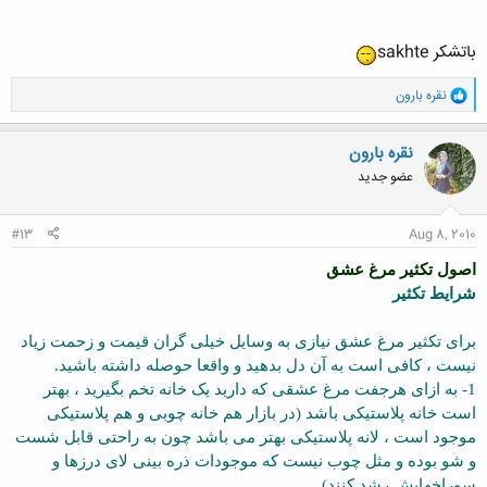
باتشكر sakhte
و
نقره بارون
ا
ک
ن
نقره بارون
ش
عضو جدید
ه
ا
:
#13
Aug 8, 2010
اصول تکثیر مرغ عشق
شرایط تکثیر
برای تکثیر مرغ عشق نیازی به وسایل خیلی گران قیمت و زحمت زیاد
نیست ، کافی است به آن دل بدهید و واقعا حوصله داشته باشید.
1- به ازای هرجفت مرغ عشقی که دارید یک خانه تخم بگیرید ، بهتر
است خانه پلاستیکی باشد (در بازار هم خانه چوبی و هم پلاستیکی
موجود است ، لانه پلاستیکی بهتر می باشد چون به راحتی قابل شست
و شو بوده و مثل چوب نیست که موجودات ذره بینی لای درزها و
سوراخهایش رشد کنند).