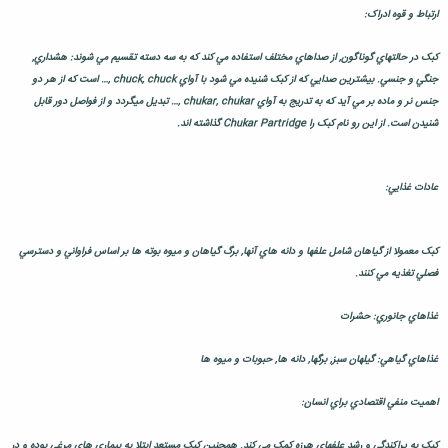
ارتباط و قوه ادراک:
کبک در حالتهاي گوناگون, از صداهاي مختلف استفاده مي کند که به سه دسته تقسيم مي شوند: هشداري,
جنگي و جنسي. بيشترين صدايي که از کبک شنيده مي شود با آواي chuck, chuck ,… است که از هر دو
جنس نر و ماده بر مي آيد که به تدريج به آواي chukar, chukar ,… تبديل ميگردد و از فواصل دور قابل
شنيدن است. از اين رو نام کبک را Chukar Partridge گذاشته اند.
عادات غذايي:
کبک معمولا از گياهان شامل علفها و دانه هاي آنها, برگ گياهان و ميوه بوته ها بر اساس فراواني و دسترسي
فصلي تغذيه مي کنند.
غذاهاي جانوري: حشرات
غذاهاي گياهي: گيلهان سبز, برگها, دانه ها, حبوبات و ميوه ها
اهميت منفي اقتصادي براي انسان:
کبک به پراکندگي و رشد علفهاي هرزه کمک مي کند. همچنين کبک مستعد ابتلا به بيماري هاي مرغي بوده و در