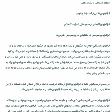
منطقه ارسباران و دشت مغان
قرقاولهاي تالش از آستارا تا چالوس
قرقاولهاي گاستان از حدود بابل تا پارك گلستان
قرقاولهاي سرخس در جنگلهاي مرزي سرخس (هريرود)
قرقاولها وابستگي زيادي به جنگلهاي و بوته زارها دارند آنها معمولا در جنگلها استراحت و در نقاط باز و كم
درخت و كستزار ها به تغذيه مي پردازند . جنس نرو ماده اين پرنده كاملا با هم تفاوت دارندو رنگ پر آنها
برحسب زيرگونه جنس و سن تغيير مي كند . نرها ي بالغ پروبال رنگين و پر زرق و برق و دمي دراز تر و سر و
گردن آنها به رنگ سبز تيره براق است . در قرقاولهاي ماده رنگ پرها نخودي تيره با لكه هاي قهوه اي زياد به
رنگ محيط اطراف است كه باعث مي شود در دوران طولاني خوابيدن روي تخمها و زمان پرورش جوجه ها از
ديد دشمنان پنهان بماند .
در جنس نر سروگردن غالبا به قرقاولهاي نابالغ از لحاظ دم شبيه به كبك و داراي دمهاي كوتاه هستند و از اين
لحاظ بايستي آنها را با كبكها حتي زماني كه همراه قرقاولهاي بالغ ديده ميشوند تشخيص داد .
قرقاولهاي نر صدايي شبيه به كور - كور دارند و غالبا به هنگام هيجان و تحريك سروصداي زيادي در زيستگاه
خويش ايجاد و با بال زدنهاي متعدد و پرشهاي ناگهاني جلب نظر مي كنند . قرقاول پرندهاي بسيار تيز پرواز
است و با حالتي خاص به هنگام نشست و برخاست توجه انسان را بخود جلب مي كند .در كشور هايي كه