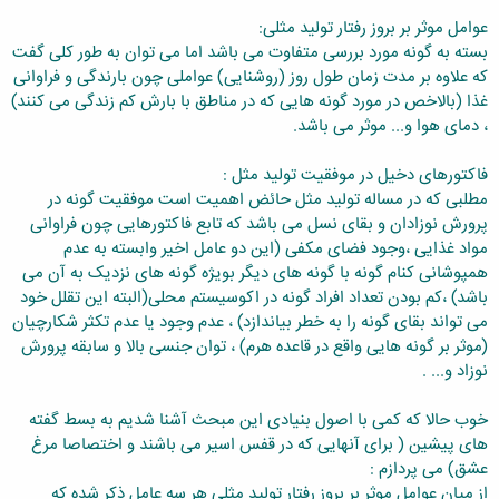
عوامل موثر بر بروز رفتار تولید مثلی
:
بسته به گونه مورد بررسی متفاوت می باشد اما می توان به طور کلی گفت
که علاوه بر مدت زمان طول روز (روشنایی) عواملی چون بارندگی و فراوانی
غذا (بالاخص در مورد گونه هایی که در مناطق با بارش کم زندگی می کنند)
، دمای هوا و... موثر می باشد.
فاکتورهای دخیل در موفقیت تولید مثل
:
مطلبی که در مساله تولید مثل حائض اهمیت است موفقیت گونه در
پرورش نوزادان و بقای نسل می باشد که تابع فاکتورهایی چون فراوانی
مواد غذایی ،وجود فضای مکفی (این دو عامل اخیر وابسته به عدم
همپوشانی کنام گونه با گونه های دیگر بویژه گونه های نزدیک به آن می
باشد) ،کم بودن تعداد افراد گونه در اکوسیستم محلی(البته این تقلل خود
می تواند بقای گونه را به خطر بیاندازد) ، عدم وجود یا عدم تکثر شکارچیان
(موثر بر گونه هایی واقع در قاعده هرم) ، توان جنسی بالا و سابقه پرورش
نوزاد و... .
خوب حالا که کمی با اصول بنیادی این مبحث آشنا شدیم به بسط گفته
های پیشین ( برای آنهایی که در قفس اسیر می باشند و اختصاصا مرغ
عشق) می پردازم :
از میان عوامل موثر بر بروز رفتار تولید مثلی هر سه عامل ذکر شده که