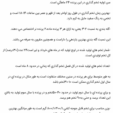
سن اوليه تخم گذاري در اين پرنده 24 ماهگي است.
-بهترين زمان تخم گذاري در طول روز اواخر بعد از ظهر و عصر بين ساعات 14-18 است و
تخمي به رنگ سفيد مايل به کرم دارد.
-گله بندي به نسبت 2-3 يعني به ازائ هر 3 پرنده ماده،2 پرنده نر اختصاص مي دهند.
اين نسبت گله بندي بهترين بازدهي را داراست و همچنين مقرون به صرفه مي باشد.
-شمار تخم هاي توليد شده در اوج توليد که در ماه هاي خرداد و تير است24 عدد(30درصد) از
کل تخم توليدي است.
-تعداد تخم هاي توليد شده در کل فصل تخم گذاري که زماني در حدود 8 ماه است
به طور متوسط براي هر پرنده در سنين مختلف متفاوت است.به طور مثال در پرنده اي در
سال اول تخم گذاري ممکن است 10-30تخم باشد
و براي پرنده اي با سال دوم توليد در حدود 40-50تخم و در پرنده با سال سوم توليد به بالاي
اين تعداد برسد و حتي به90 تخم هم برسد.
-وزن مناسب براي تخم قابل جوجه کشي 300/1-800/1 گرم است.به طور ميانگين بهترين