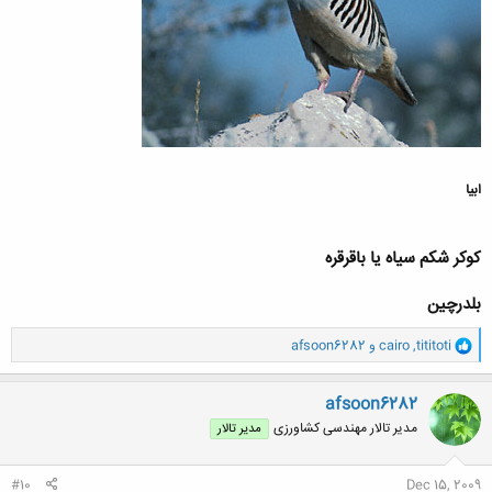
ابیا
کوکر شکم سیاه یا باقرقره
بلدرچین
و
tititoti
,
cairo
و
afsoon6282
ا
ک
ن
afsoon6282
ش
مدیر تالار مهندسی كشاورزی
مدیر تالار
ه
ا
:
#10
Dec 15, 2009