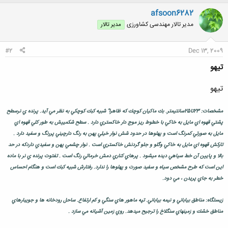
ک
ن
afsoon6282
ش
مدیر تالار مهندسی كشاورزی
مدیر تالار
ه
ا
:
#2
Dec 13, 2009
تيهو
تيهو
مشخصات: 23تا25سانتيمتر. بك ماكيان كوچك كه ظاهرا" شبيه كبك كوچكي به نظر مي آيد. پرنده ي نرسطح
پشتي قهوه اي مايل به خاكي با خطوط ريز موج دار خاكستري دارد . سطح شكمييش به طور كلي قهوه اي
مايل به صورتي كمرنگ است و پهلوها در حدود شش نوار خيلي پهن به رنگ دارچيني پررنگ و سفيد دارد .
تاركش قهوه اي مايل به خاكي وگلو و جلو گردنش خاكستري است . نوار چشمي پهن و سفيدي داردكه در حد
بالا و پايين آن خط سياهي ديده ميشود . پرهاي كناري دمش خرمائي رنگ است . تفتوت پرنده ي نر با ماده
اين است كه طرح مشخص سياه و سفيد صورت و پهلوها را ندارد. رفتارش شبيه كبك است و هنگام احساس
خطر به جاي پريدن ، مي دود.
زيستگاه: مناطق بياباني و نيمه بياباني. تپه ماهور هاي سنگي و كم ارتفاع. ساحل رودخانه ها و جويبارهاي
مناطق خشك و زمينهاي سنگلاخ را ترجيح ميدهد. روي زمين آشيانه مي سازد .