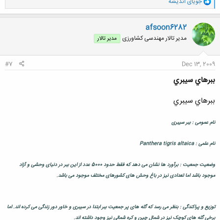
و
جویای اندیشه
ا
ک
ن
afsoon6282
ش
مدیر تالار مهندسی كشاورزی
مدیر تالار
ه
ا
:
#7
Dec 13, 2009
ببرهاي سيبري
ببرهاي سيبري
نام عمومی : ببر سیبری
نام علمی : Panthera tigris altaica
وضعیت جمعیت : برآورد ها نشان می دهد که فقط حدود 5000 عدد از این ببر در دنیای وحشی و آزاد
موجود باشد اما تعدادی نیز در باغ وحش های کشورهای مختلف موجود می باشد.
توزیع و پراکندگی : بنظر می رسد که گله های پر جمعیت ببر ابتدا در سیبری و خاور دور زندگی می کرده اند. اما
برخی گله های کوچک نیز در شمال چین و کره شمالی نیز وجود داشته اند.