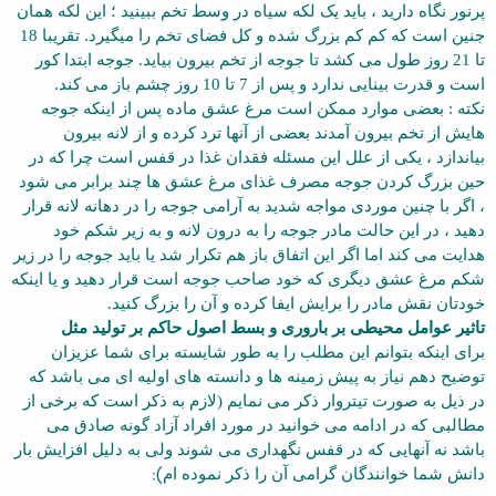
پرنور نگاه دارید ، باید یک لکه سیاه در وسط تخم ببینید ؛ این لکه همان
جنین است که کم کم بزرگ شده و کل فضای تخم را میگیرد. تقریبا 18
تا 21 روز طول می کشد تا جوجه از تخم بیرون بیاید. جوجه ابتدا کور
است و قدرت بینایی ندارد و پس از 7 تا 10 روز چشم باز می کند.
نکته : بعضی موارد ممکن است مرغ عشق ماده پس از اینکه جوجه
هایش از تخم بیرون آمدند بعضی از آنها ترد کرده و از لانه بیرون
بیاندازد ، یکی از علل این مسئله فقدان غذا در قفس است چرا که در
حین بزرگ کردن جوجه مصرف غذای مرغ عشق ها چند برابر می شود
، اگر با چنین موردی مواجه شدید به آرامی جوجه را در دهانه لانه قرار
دهید ، در این حالت مادر جوجه را به درون لانه و به زیر شکم خود
هدایت می کند اما اگر این اتفاق باز هم تکرار شد یا باید جوجه را در زیر
شکم مرغ عشق دیگری که خود صاحب جوجه است قرار دهید و یا اینکه
خودتان نقش مادر را برایش ایفا کرده و آن را بزرگ کنید.
تاثیر عوامل محیطی بر باروری و بسط اصول حاکم بر تولید مثل
برای اینکه بتوانم این مطلب را به طور شایسته برای شما عزیزان
توضیح دهم نیاز به پیش زمینه ها و دانسته های اولیه ای می باشد که
در ذیل به صورت تیتروار ذکر می نمایم (لازم به ذکر است که برخی از
مطالبی که در ادامه می خوانید در مورد افراد آزاد گونه صادق می
باشد نه آنهایی که در قفس نگهداری می شوند ولی به دلیل افزایش بار
):
دانش شما خوانندگان گرامی آن را ذکر نموده ام