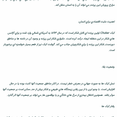
مزارع پرورش اين پرنده, مي تواند آن را به انسان منقل کند.
اهميت مثبت اقتصادي براي انسان:
کبک Chukar اولين پرنده اي قابل شکار است که در سال 1893 به آمريکاي شمالي وارد شده و براي آژانس
هاي شکار در اين منطقه ايجاد درآمد کرده است. دشواري شکار اين پرنده و وجود آن در دامنه ها و مناطق
دوردست, شکار اين پرنده را براي شکارچيان جذاب مي کند. گوشت کبک نيز از طعم بسيار خوشمزه اي برخوردار
است.
وضعيت بقا:
نسل کبک ها به صورت جهاني در معرض خطر نيست. در اکثر مناطق, جمعيت آنها ثابت بوده يا در حال
افزايش است. با وجو اين, با از بين رفتن زيستگاه هاي طبيعي و شکار بيش از حد, ممکن است بر جمعيت آنها
موثر باشد. همچنين انتقال بيماري از مرغ هاي خانگي و يا بوقلمون ها, مي تواند بر جمعيت آنها اثر گذارد.
رفتار کبک ها