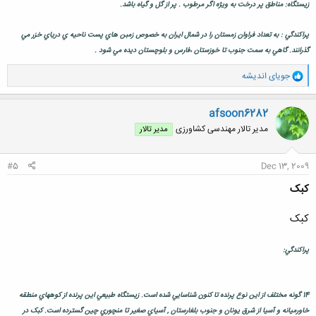
زيستگاه: مناطق پر درخت به وي‍‍ژه اگر مرطوب . پر از گل و گياه باشد.
پراكندگي : به تعداد فراوان زمستان را در شمال ايران به خصوص زمبن هاي پست ناحيه ي درياي خزر مي
گذرانند. گاهي به سمت جنوب تا خوزستان ،فارس و بلوچستان ديده مي شود .
و
جویای اندیشه
ا
ک
ن
afsoon6282
ش
مدیر تالار مهندسی كشاورزی
مدیر تالار
ه
ا
:
#5
Dec 13, 2009
کبک
کبک
پراکندگي:
14 گونه مختلف از اين نوع پرنده تا کنون شناسايي شده است. زيستگاه طبيعي اين پرنده از کوههاي منطقه
خاورميانه و آسيا از شرق يونان و جنوب بلغارستان , آسياي صغير تا منچوري چين گسترده است. کبک در