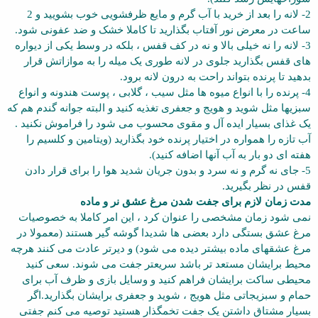
2- لانه را بعد از خرید با آب گرم و مایع ظرفشویی خوب بشویید و 2
ساعت در معرض نور آفتاب بگذارید تا کاملا خشک و ضد عفونی شود.
3- لانه را نه خیلی بالا و نه در کف قفس ، بلکه در وسط یکی از دیواره
های قفس بگذارید جلوی در لانه طوری یک میله را به موازاتش قرار
بدهید تا پرنده بتواند راحت به درون لانه برود.
4- پرنده را با انواع میوه ها مثل سیب ، گلابی ، پوست هندونه و انواع
سبزیها مثل شوید و هویج و جعفری تغذیه کنید و البته جوانه گندم هم که
یک غذای بسیار ایده آل و مقوی محسوب می شود را فراموش نکنید .
آب تازه را همواره در اختیار پرنده خود بگذارید (ویتامین و کلسیم را
هفته ای دو بار به آب آنها اضافه کنید).
5- جای نه گرم و نه سرد و بدون جریان شدید هوا را برای قرار دادن
قفس در نظر بگیرید.
مدت زمان لازم برای جفت شدن مرغ عشق نر و ماده
نمی شود زمان مشخصی را عنوان کرد ، این امر کاملا به خصوصیات
مرغ عشق بستگی دارد بعضی ها شدیدا گوشه گیر هستند (معمولا در
مرغ عشقهای ماده بیشتر دیده می شود) و دیرتر عادت می کنند هرچه
محیط برایشان مستعد تر باشد سریعتر جفت می شوند. سعی کنید
محیطی ساکت برایشان فراهم کنید و وسایل بازی و ظرف آب برای
حمام و سبزیجاتی مثل هویج ، شوید و جعفری برایشان بگذارید.اگر
بسیار مشتاق داشتن یک جفت تخمگذار هستید توصیه می کنم جفتی