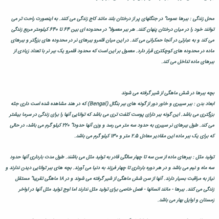
محل زندگی : ببرها عموما" در جنگلهای پر از درختان بلند مانند کاج زندگی می کنند. به اینصورت راحت تر می
توانند خود را در میان درختان پنهان کنند. هر ببر معمولا" در محدوده ای بین 64 تا 640 کیلومتر مربع زندگی
می کند و به عبارتی در آنجا حمکرانی می کند. در این میان قلمرو ببرهای نر در محدوده های بزرگتر و ببرهای
ماده در محدوده های کوچکتری قرار دارد. معمول بر این است که محدود قلمرو یک ببر نر با تعداد زیادی از
ببرهای ماده تداخل می کند.
بچه ببرها در شش ماهگی از شیر گرفته می شوند
ابعاد بدن : ببر سیبری و خاور دور از گونه های ببر بنگال (Bengal) که در هند مشاهده شده است داری جثه
بزرگتری می باشد. این گونه ببر دارای پوست کلفت تری می باشد که توانایی آنها را برای زندگی در سرما بیشتر
می کند. طول ببرهای نر سیبری به حدود سه متر می رسد و وزن آنها حدودا" 220 کیلو گرم می باشد، در حالی
که برای یک ببر ماده این مقادیر معادل 2.5 متر و 130 کیلو گرم می باشد.
تولید مثل : ببرهای ماده از سن سه تا چهار سالگی قادر به تولید مثل می باشند. طول مدت بارداری آنها حدود
سه ماه و نیم می باشد و در هر دوره بارداری تا چهار فرزند به دنیا می آورند. بچه های ببر توانایی دیدن ندارند و
نیاز به مراقبت بسیار دارند. آنها از سن شش ماهگی از شیر گرفته می شوند و در 18 ماهگی تقریبا" مستقل
زندگی می کنند. ببرها - مانند انسانها - فصل خاصی برای تولید مثل ندارند اما اوج تولید مثل آنها در اواخر
زمستان و اوایل بهار می باشد.