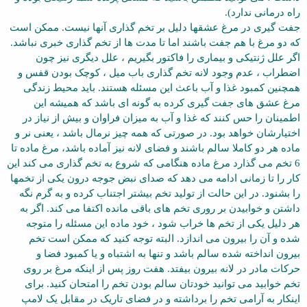
راه درمانی ندارد).
جفت گیری در مرغ عشقها دلیل بر تخم گذاری آنها نیست. ممکن است
که دو مرغ با هم جفت باشند اما تا مدت ها از تخم گذاری خبری نباشد.
اگر علل ژنتیکی و بیماری را فاکتور بگیریم ، علل دیگری نیز چون
اضطراب ، عدم وجود لانه تخم گذاری باب میل ، کوچک بودن قفس و
همچنین کمبود غذا و آب باعث این مسئله هستند. باید محیط زندگی
مرغ عشق های جفت گیری کرده به گونه ای باشد که همیشه این
اطمینان را حس کنند که غذا و آب به میزان فراوان و بیش از نیاز در
اختیارشان خواهد بود. در صورتی که همه چیز نرمال باشد ، یعنی نر و
ماده هر دو کاملا سالم باشند و فضای لانه نیز آماده باشد، مرغ ماده تا
6 تخم می گذارد مرغ ماده هنگامی که شروع به تخم گذاری می کند این
کار را تا زمانی ادامه می دهد که صدای نبض جوجه درون یکی از تخمها
را بشنود. در این حالت از تولید تخم بیشتر اجتناب کرده و به گرم نگه
داشتن و خوابیدن بر روری تخم های باقی مانده اکتفا می کند. اگر به
هر دلیل یکی از تخم ها خراب شود ، خود ماده این مسئله را متوجه
شده و آن را بیرون می اندازد. البته توجه کنید که ممکن است تخم
بیرون انداخته شده سالم باشد و تنها به اشتباه و یا کمبود فضا و
حرکات مادر در لانه بیرون بیفتد. هفت روز پس از اینکه مرغ بر روی
تخم خوابید می توانید خودتان سالم بودن تخم را امتحان کنید. برای
اینکار به آرامی تخم را برداشته و در فضای تاریک در مقابل یک لامپ