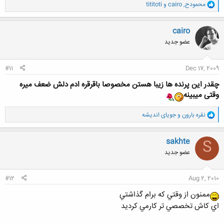
و
محمودح
,
cairo
و
tititoti
ا
ک
ن
cairo
ش
عضو جدید
ه
ا
:
#11
Dec 17, 2009
چقدر این پرنده ها زیبا هستن مخصوصا باقرقره ادم دلش ضعف میره
وقتی میبینه
و
نقره بارون
و
جویای اندیشه
ا
ک
ن
sakhte
S
ش
عضو جدید
ه
ا
:
#12
Aug 2, 2010
ممنون از وقتي كه برام گذاشتي
اي كاش تخصصي تر كارمي كرديد