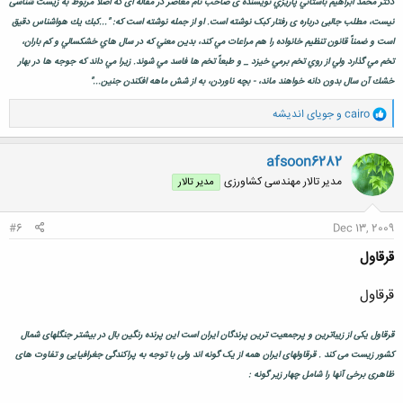
دكتر محمد ابراهيم باستاني پاريزي نويسنده ی صاحب نام معاصر در مقاله ای که اصلا مربوط به زيست شناسی
نيست، مطلب جالبی درباره ی رفتار کبک نوشته است. او از جمله نوشته است که: "...كبك يك هواشناس دقيق
است و ضمناً قانون تنظيم خانواده را هم مراعات مي كند، بدين معني كه در سال هاي خشكسالي و كم باران،
تخم مي گذارد ولي از روي تخم برمي خيزد _ و طبعاً تخم ها فاسد مي شوند. زيرا مي داند كه جوجه ها در بهار
خشك آن سال بدون دانه خواهند ماند، - بچه ناوردن، به از شش ماهه افكندن جنين..."
و
cairo
و
جویای اندیشه
ا
ک
ن
afsoon6282
ش
مدیر تالار مهندسی كشاورزی
مدیر تالار
ه
ا
:
#6
Dec 13, 2009
قرقاول
قرقاول
قرقاول یکی از زیباترین و پرجمعیت ترین پرندگان ایران است این پرنده رنگین بال در بیشتر جنگلهای شمال
کشور زیست می کند . قرقاولهای ایران همه از یک گونه اند ولی با توجه به پراکندگی جغرافیایی و تفاوت های
ظاهری برخی آنها را شامل چهار زير گونه :