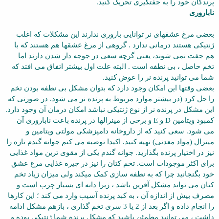
پرندگان خود را به جفتگیری تحریک کنید.
ناباروری
بعضی مرغ عشقهای نر توانایی باروری ندارند این مشکلات که اغلب
ژنتیکی هستند درمانی ندارد . گروهی از مرغ عشقها هم هستند که با
هم جفت نمی شوند، یعنی گرچه سعی در جوجه دار شدن دارند اما
تخم حاصل ، بی نطفه است . البته علت اول بیشتر اتفاق می افتد که
شما می توانید پرنده نر را عوض کنید.
بعضی وقتها این امکان وجود دارد که بتوان مشکل بی نطفه بودن تخم
را حل کرد (در بیشتر موارد مربوط به پرنده نر می شود. در صورتی که
این مشکل در پرنده نر از نوع ژنتیکی نباشد امکان درمان آن وجود دارد.
کمبود ویتامین
D
و
E
و برخی از مینرالها در پرنده باعث ناباروری آن
می شود. سعی کنید که از داروخانه دامپزشکی مولتی ویتامین و
مینرال (مواد معدنی) تهیه کنید. اکیدا توصیه می کنم جوانه گندم تازه را
نیز در اختیار پرنده بگذارید. جوانه گندم یکی از مقوی ترین مواد غذایی
برای اکثر موجودات است. تخم کتان را نیز در جیره غذایی مرغ عشق
خود بگنجانید چرا که به نطفه سازی کمک میکند ولی میزان زیاد تخم
کتان می تواند مشکل آفرین باشد ، زیرا دانه ای بسیار چرب است و
مصرف بیش از اندازه آن ، به کبد پرنده آسیب وارد می کند ؛ این کارها
را انجام داده و اگر بعد از 2 یا 3 سری تخم گذاری ، بازهم مشکل ادامه
داشت ، می توانید مطمئن باشید که مشکل پرنده شما ژنتیکی بوده و