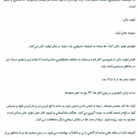
است.
توليد مثل:
جوجه های کبک
فواصل توليد مثل: کبک ها بسته به شرايط محيطي, يک مرتبه در سال توليد مثل مي کنند.
فصل توليد مثل: از فروردين آغاز شده و بسته به منطقه جغرافيايي ممکن است تا اواخر تير و اوايل مرداد نيز
در مناطق سردسير ادامه يابد.
تعداد تخم ها: از 7 تا 21 عدد
مدت زمان خوابيدن بر روي تخم ها: 24 روز به طور متوسط
کبک ها تک همسر هستند. نرها با نشان دادن تمايل خود به ماده با کج کردن سر و باز کردن بالها و نمايش
آنها در اواخر اسفند اقدام به جفت گيري مي کنند. هنگام خشکسالي و کمبود غذا, عمل توليد مثل ممکن است
محدود به چند پرنده شود. نرها از ماده ها در مقابل نرهاي ديگر محافظت مي کنند.
آشيانه کبک از ساقه هاي ساده که گاهي با پر و خاشاک پوشانده مي شود, در ميان صخره ها و يا مناطق پر از