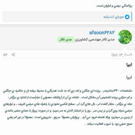
پراكندگي :بومي و فراوان است.
و
جویای اندیشه
ا
ک
ن
afsoon6282
ش
مدیر تالار مهندسی كشاورزی
مدیر تالار
ه
ا
:
#4
Dec 13, 2009
ابيا
ابيا
مشخصات : 34سانتيمتر . پرنده اي جنگلي و تك زي كه به علت همرنگي با محيط بيشه زار و حاشيه ي جنگلي
و كم حركتي پرنده تشخيص آن مشكل است . نشانه ي آن از (پاشلك معمولي ) عبارتست از اندازه ي بزرگتر ،
جثه ي بزرگتر ، منقار كلفت تر ، بال هاي گرد تر ، سطح شكمي نخودي با راهراه هاي عرضي ظريف ، و نوارهاي
عرضي سياه روي گردن و پس سر . روز را در استتار كامل به سر ميبرد و در صورت پرواز با صداي صفير مانندي
از زمين بر ميخيزد وبالا فاصله فرود مي آيد . پروازش معمولا" سريع . مارپيچي است. معمولا"در نور كم يعني
صبح خيلي زود يا غروب فعاليت ميكند .