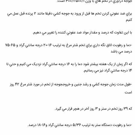
جوجه درآوري در تخم هاي با وزن 500/1-300/1 است.
براي ضد عفوني کردن تخم ها قبل از ورود به جوجه کشي دقيقا مانند 2 پرنده قبل عمل مي
کنيم
با اين تفاوت که درصد و مقدار مواد ضد عفوني کننده را تغيير مي دهيم.
-دما و رطوبت اتاق نگه داري براي تخم شتر مرغ به ترتيب 16-20 درجه سانتي گراد و 65-75
درصد مي باشد
که اگر زمان از يک هفته بيشتر شود دما را به 16 درجه سانتي گراد نزديک مي کنيم و حتي تا
14 درجه سانتي گراد نيز مي رسانيم.
-طول مدت زمان جوجه کشي و رشد جنين و خروججوجه از تخم در مورد شتر مرغ 42 روز
است
که 39 روز تخم در ستر و 3 روز آخر در هچر قرار مي گيرد.
-دما و رطوبت دستگاه ستر به ترتيب 5/36 درجه سانتي گراد و16-18 درصد.