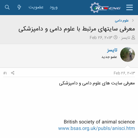
ورود
عضویت
علوم دامی
معرفی سایتهای مرتبط با علوم دامی و دامپزشکی
ش
ت
تایسز
Feb 26, 2013
ر
ا
و
ر
تایسز
ع
ی
عضو جدید
ک
خ
ن
ش
ن
ر
#1
Feb 26, 2013
د
و
ه
ع
معرفی سایت های علوم دامی و دامپزشكی
م
و
ض
و
ع
British society of animal science
www.bsas.org.uk/publs/anisci.htm