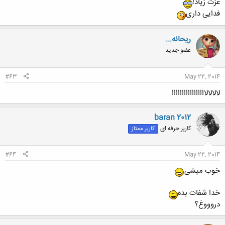
عزت زیاد!
فدایی داری
ریحانه...
عضو جدید
#63
May 22, 2014
لالالالااااااااااااااااا
baran 2012
کاربر حرفه ای
کاربر ممتاز
#64
May 22, 2014
خوب میشی
خدا شفات بده
دروووغ؟