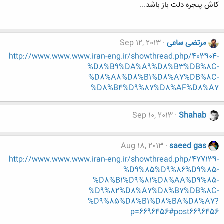
کاش پنجره دلت باز باشد...
مرتضی ساعی
Sep 12, 2013
http://www.www.www.iran-eng.ir/showthread.php/403904-
%D8%B9%DA%A9%D8%B3%DB%8C-
%D8%A8%D8%B1%D8%A7%DB%8C-
%D8%B4%D9%87%D8%AF%D8%A7
Sep 10, 2013
Shahab
Aug 18, 2013
saeed gas
http://www.www.www.iran-eng.ir/showthread.php/477139-
%D9%85%D9%86%D9%85-
%D8%B1%D9%81%D8%AA%D9%85-
%D9%82%D8%A7%D8%B7%DB%8C-
%D9%85%D8%B1%D8%BA%D8%A7?
p=6696456#post6696456