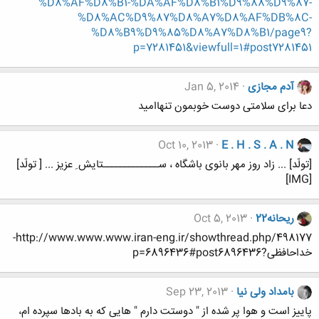
%D8%AF%D8%B1-%DA%AF%D8%B1%D9%88%D9%87-
%D8%AC%D9%87%D8%A7%D8%AF%DB%8C-
%D8%B9%D9%85%D8%A7%D8%B1/page9?
p=7281451&viewfull=1#post7281451
آدم مجازی
Jan 5, 2014
دعا برای سلامتی دوست خوبمون تنهاامید
Oct 10, 2013
E . H . S . A . N
[تولّد] ... زاد روز مهر بانوی باشگاه ، ســـــــــــــتایش ِ عزیز ... [ تولّد]
[IMG]
ریحانه22
Oct 5, 2013
http://www.www.www.iran-eng.ir/showthread.php/498177-
خداحافظی?p=6896436#post6896436
بامداد ولی نیا
Sep 23, 2013
پاییز است و هوا پر شده از " دوستت دارم " هایی که به بادها سپرده ام،