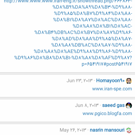
http://www.www.www.iran-eng.ir/showthread.php/463863-
%D8%B9%DA%A9%D8%B3-%D9%88-
%D9%85%D8%B7%D9%84%D8%A8-
%D8%B1%D8%A7%D8%AC%D8%A8-
%D8%A8%D8%B1%D8%AC-
%D8%B4%DB%8C%D8%B7%D8%A7%D9%86-
%D8%AD%D8%AA%D9%85%D8%A7-
%D8%A8%DB%8C%D8%A7-%D9%88-
%D8%A8%D8%AE%D9%88%D9%86-%D9%88-
%D9%86%D8%B8%D8%B1-%D8%A8%D8%AF%D9%87?
p=6541917#post6541917
Jun 23, 2013
Homayoon90
www.iran-spe.com
Jun 8, 2013
saeed gas
www.pgico.blogfa.com
May 26, 2013
nasrin mansouri