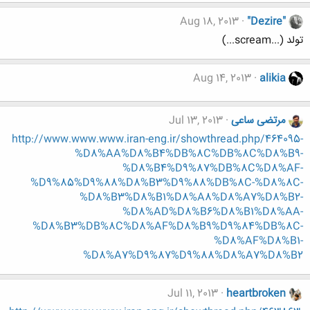
Aug 18, 2013
"Dezire"
تولد (...scream...)
Aug 14, 2013
alikia
مرتضی ساعی
Jul 13, 2013
http://www.www.www.iran-eng.ir/showthread.php/464095-
%D8%AA%D8%B4%DB%8C%DB%8C%D8%B9-
%D8%B4%D9%87%DB%8C%D8%AF-
%D9%85%D9%88%D8%B3%D9%88%DB%8C-%D8%8C-
%D8%B3%D8%B1%D8%A8%D8%A7%D8%B2-
%D8%AD%D8%B6%D8%B1%D8%AA-
%D8%B3%DB%8C%D8%AF%D8%B9%D9%84%DB%8C-
%D8%AF%D8%B1-
%D8%A7%D9%87%D9%88%D8%A7%D8%B2
Jul 11, 2013
heartbroken