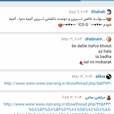
Sep 9, 2014
Shahab
تـــولــد خاص تـــرین و دوست داشتنی تــرین آجیه دنیا ، آجیه
خودم •●♥●•٠·˙ ICE-G ˙·٠•●♥●•٠
Mar 19, 2014
shabnam...
be dalile trafce khotut
az hala
ta badha
sal no mobarak
Mar 12, 2014
alikia
http://www.www.www.iran-eng.ir/showthread.php/553730
مرتضی ساعی
Feb 3, 2014
http://www.www.www.iran-eng.ir/showthread.php/465643-
%D8%B9%D8%B6%D9%88%DB%8C%D8%AA-