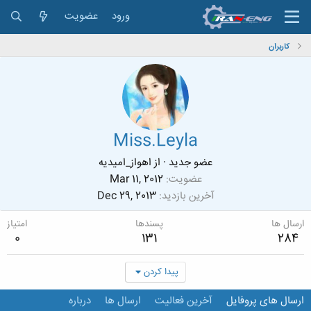
ورود
عضویت
کاربران
Miss.Leyla
عضو جدید
·
از
اهواز_امیدیه
عضویت
Mar 11, 2012
آخرین بازدید
Dec 29, 2013
ارسال ها
پسندها
امتیاز
0
131
284
پیدا کردن
ارسال های پروفایل
آخرین فعالیت
ارسال ها
درباره