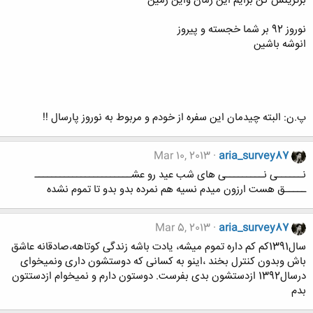
برترینش کن برایم این زمان واین زمین
نوروز 92 بر شما خجسته و پیروز
انوشه باشین
پ.ن: البته چیدمان این سفره از خودم و مربوط به نوروز پارسال !!
Mar 10, 2013
aria_survey87
نــــــی نـــــــــی های شب عید رو عشـــــــــــــــــــــــ
ـــــق هست ارزون میدم نسیه هم نمرده بدو بدو تا تموم نشده
Mar 5, 2013
aria_survey87
سال1391کم کم داره تموم میشه، یادت باشه زندگی کوتاهه،صادقانه عاشق
باش وبدون کنترل بخند ،اینو به کسانی که دوستشون داری ونمیخوای
درسال1392 ازدستشون بدی بفرست. دوستون دارم و نمیخوام ازدستتون
بدم