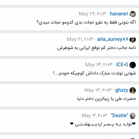
May 26, 2013
hanane1
اگه بتونی فقط یه نفرو نجات بدی کدومو نجات میدی؟
May 21, 2013
aria_survey87
نامه جالب دختر کم توقع ایرانی به شوهرش
May 13, 2013
ICE-G
شهابی تولدت مبارک داداش کوچیکه خودم....!
May 13, 2013
ghxzy
حضرت علی یا زیباترین دختر دنیا
May 3, 2013
"Dezire"
❤تولـد یـه پـسـر اردیـبـهشـتـی ❤