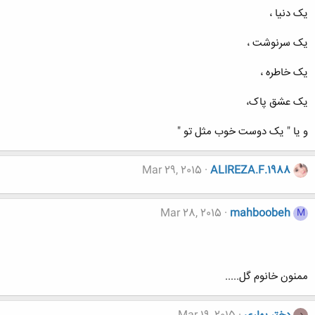
یک دنیا ،
یک سرنوشت ،
یک خاطره ،
یک عشق پاک،
و یا " یک دوست خوب مثل تو "
Mar 29, 2015
ALIREZA.F.1988
Mar 28, 2015
mahboobeh
M
ممنون خانوم گل.....