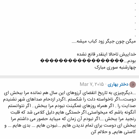
.
.
.
.
.
.
میگن چون جیگر زود کباب میشه....
خداییش تاحالا اینقدر قانع نشده
بودم...������������������
چهارشنبه سوری مبارک
دختر بهاری
Mar 7, 2015
د
...دﯾﮕﺮﭼﯿﺰﯼ ﺑﻪ ﺗﺎﺭﯾﺦ ﺍﻧﻘﻀﺎﯼ ﺁﺭﺯﻭﻫﺎﯼ ﺍﯾﻦ ﺳﺎﻝ ﻫﻢ ﻧﻤﺎﻧﺪﻩ ﻣﺮﺍ ﺑﺒﺨﺶ ﺍﯼ
ﺩﻭﺳﺖ،،،ﺍﮔﺮ ﻧﺎﺧﻮﺍﺳﺘﻪ ﺩﻟﺖ ﺭﺍ ﺷﮑﺴﺘﻢ .اﮔﺮﺩﺭ ﺍﺯﺩﺣﺎﻡ ﺻﺪﺍﻫﺎﯼ ﺷﻬﺮ ﻧﺸﻨﯿﺪﻡ
ﺻﺪﺍﯾﺖ ﺭﺍ . اﮔﺮ ﻫﻤﺮﺍﻩ ﺭﻭﺯﻫﺎﯼ ﻏﻤﮕﯿﻨﺖ ﻧﺒﻮﺩﻡ ﻣﺮﺍ ﺑﺒﺨﺶ . ﺍﮔﺮ ﻧﺘﻮﺍﻧﺴﺘﻢ
ﺁﻧﮕﻮﻧﻪ ﺑﺎﺷﻢ ﮐﻪ ﻣﯿﺨﻮﺍﺳﺘﯽ.اﮔر ﺧﺴﺘﮕﯽ ﻫﺎﯾﻢ ﺩﻟﯿﻞ ﮐﻼﻣﯽ ﺷﺪ ﮐﻪ ﻗﻠﺒﺖ
ﺭﻧﺠﯿﺪ ﻣﺮﺍ ﺑﺒﺨﺶ ...ﺍﮔﺮ ﻧﺒﻮﺩﻡ ﺁﻥ ﺯﻣﺎﻥ ﮐﻪ ﻣﯿﺒﺎﯾﺪ ﺣﻀﻮﺭ ﻣﯽ ﺩﺍﺷﺘﻢ ﻣﺮﺍ
ﺑﺒﺨﺶ ﺍﯼ ﺩﻭﺳﺖ ﺑﺮﺍﯼ ﺗﻤﺎﻡ ﻧﺪﯾﺪﻥ ﻫﺎﯾﻢ ...نبوﺩﻥ ﻫﺎﯾﻢ ... ﺑﺪﯼ ﻫﺎﯾﻢ ... ﻭ
ﮐﺎﺳﺘﯽ ﻫﺎﯾﻢ,, و حلالم کن