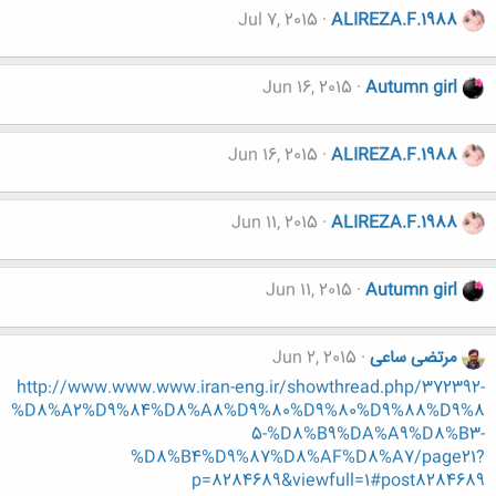
Jul 7, 2015
ALIREZA.F.1988
Jun 16, 2015
Autumn girl
Jun 16, 2015
ALIREZA.F.1988
Jun 11, 2015
ALIREZA.F.1988
Jun 11, 2015
Autumn girl
مرتضی ساعی
Jun 2, 2015
http://www.www.www.iran-eng.ir/showthread.php/372392-
%D8%A2%D9%84%D8%A8%D9%80%D9%80%D9%88%D9%8
5-%D8%B9%DA%A9%D8%B3-
%D8%B4%D9%87%D8%AF%D8%A7/page21?
p=8284689&viewfull=1#post8284689