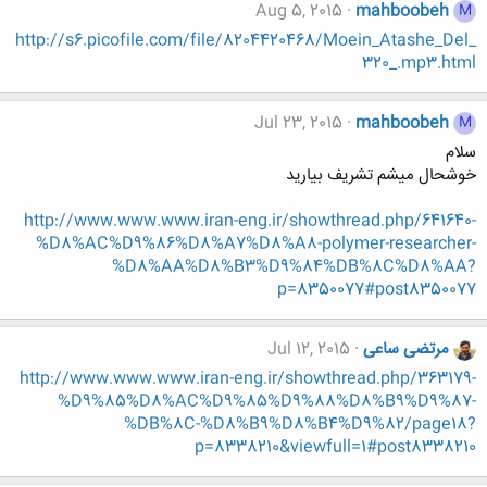
Aug 5, 2015
mahboobeh
M
http://s6.picofile.com/file/8204420468/Moein_Atashe_Del_
320_.mp3.html
Jul 23, 2015
mahboobeh
M
سلام
خوشحال میشم تشریف بیارید
http://www.www.www.iran-eng.ir/showthread.php/641640-
%D8%AC%D9%86%D8%A7%D8%A8-polymer-researcher-
%D8%AA%D8%B3%D9%84%DB%8C%D8%AA?
p=8350077#post8350077
مرتضی ساعی
Jul 12, 2015
http://www.www.www.iran-eng.ir/showthread.php/363179-
%D9%85%D8%AC%D9%85%D9%88%D8%B9%D9%87-
%DB%8C-%D8%B9%D8%B4%D9%82/page18?
p=8338210&viewfull=1#post8338210