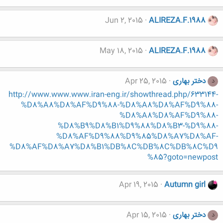
Jun 2, 2015
ALIREZA.F.1988
May 18, 2015
ALIREZA.F.1988
دختر بهاری
Apr 25, 2015
د
http://www.www.www.iran-eng.ir/showthread.php/633144-
%D8%A8%D8%AF%D9%88-%D8%A8%D8%AF%D9%88-
%D8%A8%D8%AF%D9%88-
%D8%B9%D8%B1%D9%88%D8%B3-%D9%88-
%D8%AF%D9%88%D9%85%D8%A7%D8%AF-
%D8%AF%D8%A7%D8%B1%DB%8C%DB%8C%DB%8C%D9
%85?goto=newpost
Apr 19, 2015
Autumn girl
دختر بهاری
Apr 15, 2015
د