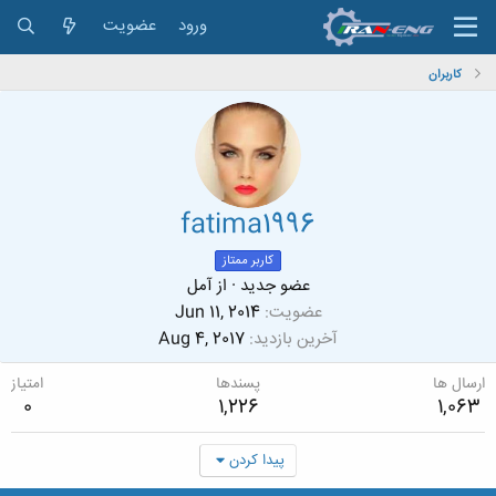
ورود
عضویت
کاربران
fatima1996
کاربر ممتاز
عضو جدید
·
از
آمل
عضویت
Jun 11, 2014
آخرین بازدید
Aug 4, 2017
ارسال ها
پسندها
امتیاز
0
1,226
1,063
پیدا کردن