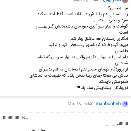
دختر بهاری
Mar 19, 2015
د
ﻣﯽ ﺑﯿﻨــﯽ؟
ﺯﻣـــﺴﺘﺎﻥ ﻫﻢ ﺭﻓﺘﺎﺭﺵ ﻋﺎﺷﻘﺎﻧﻪ ﺍﺳﺖ،ﻓﻘﻂ ﺍﺩﻋﺎ ﻣﯿﮑﻨﺪ
ﺳﺮﺩ ﻭ ﯾﺨﯽ ﺍﺳﺖ ...
ﮔﻮﺷﺖ ﺭﺍ ﺑﯿﺎﺭ ﺟﻠﻮ "ﺑﯿﻦ ﺧﻮﺩﻣﺎﻥ ﺑﺎﺷﺪ،ﺩﻟﺶ ﮔﯿﺮ ﺑﻬـــﺎﺭ
ﺍﺳﺖ"
ﺍﻧﮕﺎﺭﯼ ﺯﻣﺴﺘﺎﻥ ﻫﻢ ﻋﺎﺷﻖ ﺑﻬﺎﺭ ﺷﺪ…
ﺩﯾﺮﻭﺯ ﮔﺮﺩﻭﺧﺎﮎ ﮐﺮﺩ،ﺍﻣﺮﻭﺯ ﺑــــﻐﺾ ﮐﺮﺩ ﻭ ﺗﺮﮐﯿﺪ
ﺑﻐﻀﺶ…
ﺩﻟﻢ ﻧﻤﯽ ﺁﯾﺪ ﺑﻬﺶ ﺑﮕﻮﯾﻢ ﻭﻗﺘﯽ ﺑﻪ ﺑﻬﺎﺭ ﻣﯿﺮﺳﯽ ﮐﻪ ﺗﻤﺎﻡ
ﺷﺪﻩ ﺍﻱ
ﺍﺯ ﭘﺮﻭﺭﺩﮔﺎﺭ ﻣﻬﺮﺑﺎﻥ ﻣﯿﺨﻮﺍﻫﻢ ﺍﻣﺴﺎﻟﺘﺎﻥ ﺑﻪ ﻗﻠﻢ ﺗﺪﺑﯿﺮﺁﻥ
ﻧﻘﺎﺵ ﺑﻰ ﻫﻤﺘﺎ ﭼﻨﺎﻥ ﺯﯾﺒﺎ ﻧﻘﺶ ﺑﻨﺪﺩ ﮐﻪ ﻃﺒﯿﻌﺖ ﺑﻪ ﺗﻤﺎﺷﺎﯼ
ﺷﮑﻮﻫﺶ ﺑﺎﯾﺴﺘﺪ .
ﻧﻮﺑﻬﺎﺭﺗﺎﻥ ﭘﻴﺸﺎﭘﻴﺶ ﺷﺎﺩ ﺑﺎﺩ❤
Mar 18, 2015
mahboobeh
M
.......................................................................................
.....................................................................................سلاااااااااااااااااا
اااااااام............
.......................................................................سال نوتون