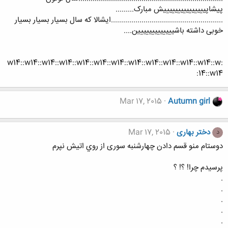
پیشاپیییییییییییییییش مبارک.........
.......................................................ایشالا که سال بسیار بسیار بسیار
خوبی داشته باشییییییییییییین....
:w14::w14::w14::w14::w14::w14::w14::w14::w14::w14::w14::w14::w
14::w14:
Mar 17, 2015
Autumn girl
دختر بهاری
Mar 17, 2015
د
دوستام منو قسم دادن چهارشنبه سوری از روي اتیش نپرم
پرسيدم چرا! ؟! ؟
.
.
.
.
.