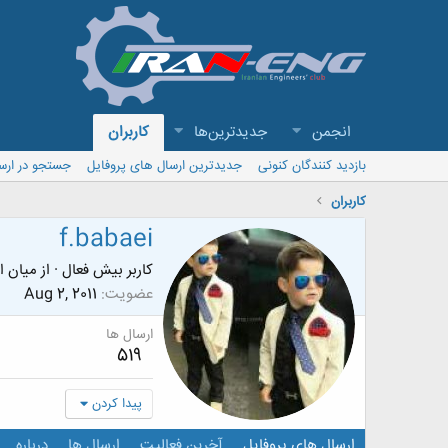
انجمن
جدیدترین‌ها
کاربران
بازدید کنندگان کنونی
جدیدترین ارسال های پروفایل
جستجو در ارس
کاربران
f.babaei
کاربر بیش فعال
·
از
میان ا
عضویت
Aug 2, 2011
ارسال ها
519
پیدا کردن
ارسال های پروفایل
آخرین فعالیت
ارسال ها
درباره