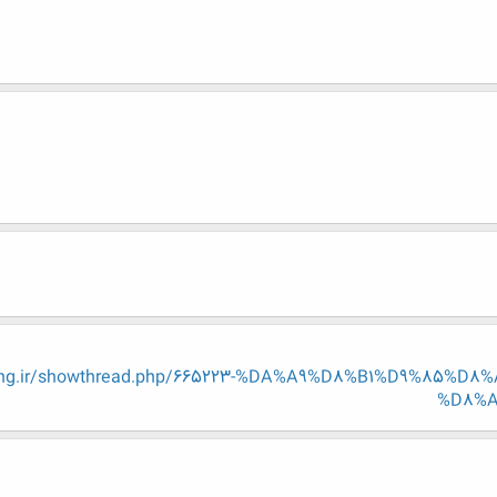
n-eng.ir/showthread.php/665223-%DA%A9%D8%B1%D9%85
%D8%