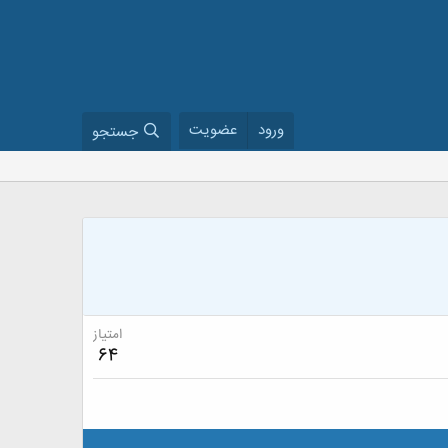
ورود
عضویت
جستجو
امتیاز
64