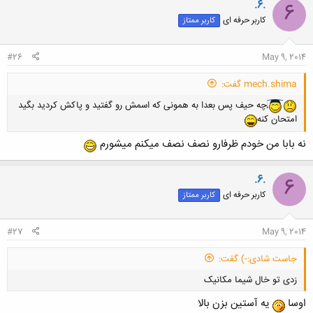
.6.
6
کاربر حرفه ای
کاربر ممتاز
#26
May 9, 2014
mech.shima گفت:
چه حیف پس بعدا به همونی که اسمش رو گفتید و پاکش کردید بگید
امتحان کنه
نه بابا من خودم ظرفارو نصف نصف میکنم میشورم
.6.
6
کاربر حرفه ای
کاربر ممتاز
#27
May 9, 2014
جاست شادی:-) گفت:
زدی تو خال شیما مکانیک
اوسا
یه آستین بزن بالا