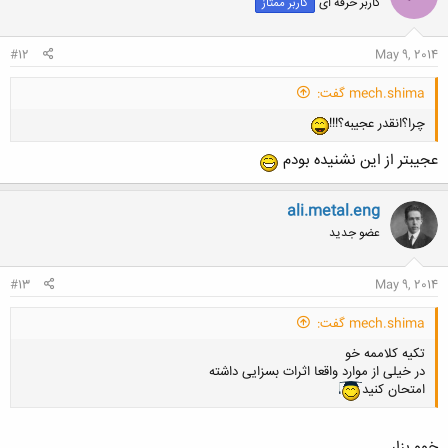
کاربر حرفه ای
کاربر ممتاز
#12
May 9, 2014
mech.shima گفت:
چرا؟انقدر عجیبه؟!!!
عجیبتر از این نشنیده بودم
ali.metal.eng
عضو جدید
#13
May 9, 2014
mech.shima گفت:
تکیه کلاممه خو
در خیلی از موارد واقعا اثرات بسزایی داشته
امتحان کنید
خوو بزار