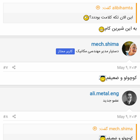
alibihamta گفت:
این الان تکه کلامت بوددد؟
به این شیرین کام
mech.shima
دستیار مدیر مهندسی مکانیک
کاربر ممتاز
#7
May 9, 2014
کوچولو و ضعیفم
ali.metal.eng
عضو جدید
#8
May 9, 2014
mech.shima گفت:
کوچولو و ضعیفم