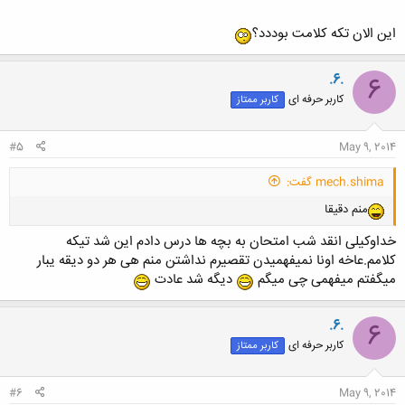
این الان تکه کلامت بوددد؟
.6.
6
کاربر حرفه ای
کاربر ممتاز
#5
May 9, 2014
mech.shima گفت:
منم دقیقا
خداوکیلی انقد شب امتحان به بچه ها درس دادم این شد تیکه
کلامم.عاخه اونا نمیفهمیدن تقصیرم نداشتن منم هی هر دو دیقه یبار
میگفتم میفهمی چی میگم
دیگه شد عادت
.6.
6
کاربر حرفه ای
کاربر ممتاز
#6
May 9, 2014