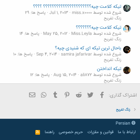
تیکه کلامت چیه؟؟؟؟؟؟؟؟؟؟؟؟؟؟؟؟؟؟؟؟؟؟ ؟؟؟؟
شروع شده توسط miss.x0000
Jul 1, 2013
پاسخ ها: 29
زنگ تفريح
تیکه کلامت چیه؟؟؟؟؟؟؟
شروع شده توسط Miss.Leyla
May 25, 2012
پاسخ ها: 14
زنگ تفريح
باحال ترین تیکه ای که شنیدی چیه؟
شروع شده توسط samira jafarivar
Sep 4, 2014
پاسخ ها: 10
زنگ تفريح
تیکه انداختن
شروع شده توسط ali872
Aug 15, 2014
پاسخ ها: 12
زنگ تفريح
././/. تاپیک تیکه پرونی و لات بازی../..... معئتطلک داری بیا
فیسبوک
تویتر
Reddit
Pinterest
Tumblr
ایمیل
WhatsApp
اشتراک گذاری:
تو
شروع شده توسط لیختن اشتاین
Sep 26, 2013
پاسخ ها: 4
زنگ تفريح
زنگ تفريح
Persian
ارتباط با ما
قوانین و مقرّرات
حریم خصوصی
راهنما
R
S