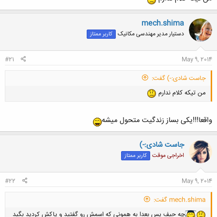
mech.shima
دستیار مدیر مهندسی مکانیک
کاربر ممتاز
#21
May 9, 2014
جاست شادی:-) گفت:
من تیکه کلام ندارم
واقعا!!!یکی بساز زندگیت متحول میشه
جاست شادی:-)
اخراجی موقت
کاربر ممتاز
#22
May 9, 2014
mech.shima گفت:
چه حیف پس بعدا به همونی که اسمش رو گفتید و پاکش کردید بگید