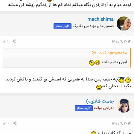
اومد میام به آواتارتون نگاه میکنم تمام غم ها از زندگیم ریشه کن میشه
mech.shima
دستیار مدیر مهندسی مکانیک
کاربر ممتاز
#19
May 9, 2014
hamze888 گفت:
آبجی ندارم عاخه
چه حیف پس بعدا به همونی که اسمش رو گفتید و پاکش کردید
بگید امتحان کنه
جاست شادی:-)
اخراجی موقت
کاربر ممتاز
#20
May 9, 2014
من تیکه کلام ندارم