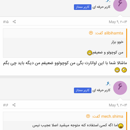
.6.
6
کاربر حرفه ای
کاربر ممتاز
#15
May 9, 2014
alibihamta گفت:
خوو بزار
من کوچولو و ضعیفم
ماشالا شما با این اواتارت بگی من کوچولوو ضعیفم من دیگه باید چی بگم
.6.
6
کاربر حرفه ای
کاربر ممتاز
#16
May 9, 2014
mech.shima گفت:
اما اگه کسی استفاده کنه متوجه میشید اصلا عجیب نیس