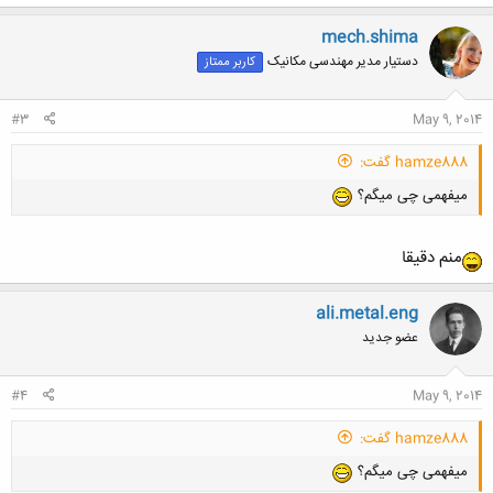
mech.shima
دستیار مدیر مهندسی مکانیک
کاربر ممتاز
#3
May 9, 2014
hamze888 گفت:
میفهمی چی میگم؟
منم دقیقا
ali.metal.eng
عضو جدید
#4
May 9, 2014
hamze888 گفت:
میفهمی چی میگم؟