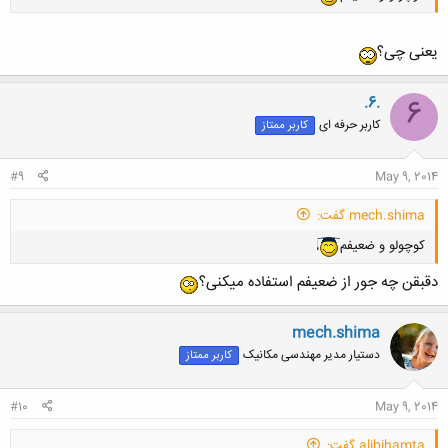
یعنی چی؟
.6.
6
کاربر حرفه ای
کاربر ممتاز
#9
May 9, 2014
mech.shima گفت:
کوچولو و ضعیفم
دقبقن چه جور از ضعیفم استفاده میکنی؟
mech.shima
دستیار مدیر مهندسی مکانیک
کاربر ممتاز
#10
May 9, 2014
alibihamta گفت: