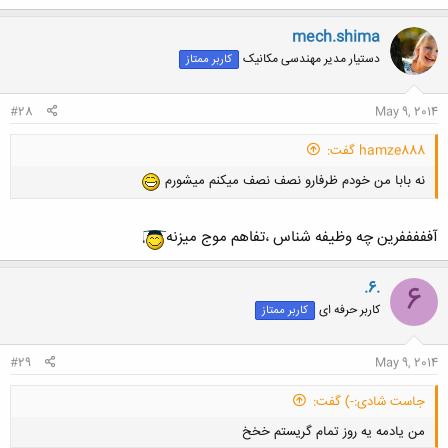
mech.shima
دستیار مدیر مهندسی مکانیک
کاربر ممتاز
کلیک کنید تا باز شود...
#28
May 9, 2014
hamze888 گفت:
نه بابا من خودم ظرفارو نصف نصف میکنم میشورم
آفففففرین چه وظیفه شناس ،تفاهم موج میزنه
.6.
6
کاربر حرفه ای
کاربر ممتاز
#29
May 9, 2014
جاست شادی:-) گفت:
من یادمه یه روز تمام گریستم خخخ