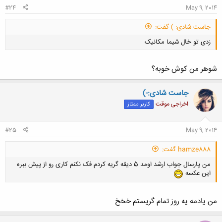
#24
May 9, 2014
جاست شادی:-) گفت:
زدی تو خال شیما مکانیک
شوهر من کوش خوبه؟
جاست شادی:-)
اخراجی موقت
کاربر ممتاز
کلیک کنید تا باز شود...
#25
May 9, 2014
hamze888 گفت:
من پارسال جواب ارشد اومد 5 دیقه گریه کردم فک نکنم کاری رو از پیش ببره
این عکسه
من یادمه یه روز تمام گریستم خخخ