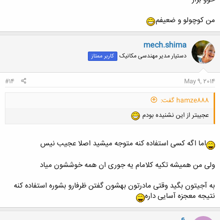
من کوچولو و ضعیفم
mech.shima
دستیار مدیر مهندسی مکانیک
کاربر ممتاز
#14
May 9, 2014
hamze888 گفت:
عجیبتر از این نشنیده بودم
اما اگه کسی استفاده کنه متوجه میشید اصلا عجیب نیس
ولی من همیشه تکیه کلامام یه جوری ان همه خوششون میاد
به آجیتون بگید وقتی مادرتون بهشون گفتن ظرفارو بشوره استفاده کنه
نتیجه معجزه آسایی داره