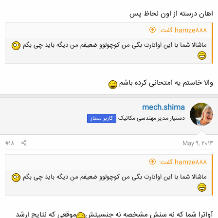
اهان درسته از اون لحاظ پس
hamze888 گفت:
ماشالا شما با این اواتارت بگی من کوچولوو ضعیفم من دیگه باید چی بگم
والا خاستم یه امتحانی کرده باشم
mech.shima
دستیار مدیر مهندسی مکانیک
کاربر ممتاز
#18
May 9, 2014
hamze888 گفت:
ماشالا شما با این اواتارت بگی من کوچولوو ضعیفم من دیگه باید چی بگم
آواترا شما که نه سنش مشخصه نه جنسیتش
موقعی که نتایج ارشد