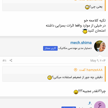
یعنی چی؟
تکیه کلاممه خو
در خیلی از موارد واقعا اثرات بسزایی داشته
امتحان کنید
mech.shima
دستیار مدیر مهندسی مکانیک
کاربر ممتاز
#11
May 9, 2014
hamze888 گفت:
دقبقن چه جور از ضعیفم استفاده میکنی؟
چرا؟انقدر عجیبه؟!!!
.6.
6