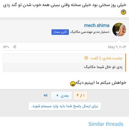
خیلی روز سختی بود خیلی سخته وقتی ببینی همه خوب شدن تو گند زدی
mech.shima
دستیار مدیر مهندسی مکانیک
کاربر ممتاز
کلیک کنید تا باز شود...
#30
May 9, 2014
جاست شادی:-) گفت:
زدی تو خال شیما مکانیک
خواهش میکنم ما ایینیم دیگه
آخر
1 از 4
بعدی
کلیک کنید تا باز شود...
برای ارسال پاسخ شما باید وارد سیستم شوید.
Similar threads