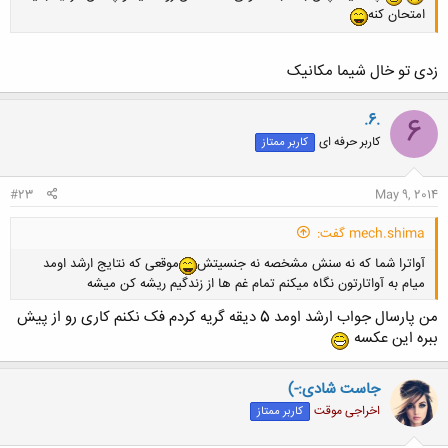
امتحان کنه
زدی تو خال شیما مکانیک
.6.
6
کاربر حرفه ای
کاربر ممتاز
#23
May 9, 2014
mech.shima گفت:
آواترا شما که نه سنش مشخصه نه جنسیتش
موقعی که نتایج ارشد اومد
میام به آواتارتون نگاه میکنم تمام غم ها از زندگیم ریشه کن میشه
من پارسال جواب ارشد اومد 5 دیقه گریه کردم فک نکنم کاری رو از پیش
ببره این عکسه
جاست شادی:-)
کلیک کنید تا باز شود...
اخراجی موقت
کاربر ممتاز