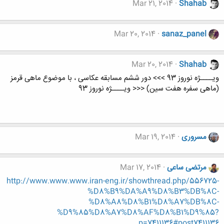
Mar 21, 2014
Shahab
Mar 20, 2014
sanaz_panel
Mar 20, 2014
Shahab
ویــــژه نوروز 93 >>> دور ششم مسابقه عکاسی ، با موضوع ماهی قرمز
(ماهی سفره هفت سین) <<< ویــــژه نوروز 93
مسروری
Mar 19, 2014
مرتضی ساعی
Mar 17, 2014
http://www.www.www.iran-eng.ir/showthread.php/556725-
%D8%B9%DA%A9%D8%B3%DB%8C-
%D8%A8%D8%B1%D8%A7%DB%8C-
%D9%85%D8%A7%D8%AF%D8%B1%D9%85?
p=7411136#post7411136