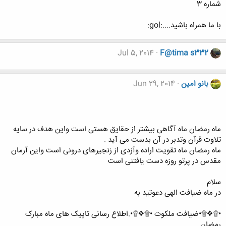
شماره 3
با ما همراه باشید....:gol:
Jul 5, 2014
F@tima s332
بانو امین
Jun 29, 2014
ماه رمضان ماه آگاهی بیشتر از حقایق هستی است واین هدف در سایه
تلاوت قرآن وتدبر در آن بدست می آید .
ماه رمضان ماه تقویت اراده وآزدی از زنجیرهای درونی است واین آرمان
مقدس در پرتو روزه دست یافتنی است
سلام
در ماه ضیافت الهی دعوتید به
•۩❖۩•ضیافت ملکوت •۩❖۩•.اطلاع رسانی تاپیک های ماه مبارک
رمضان