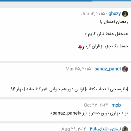
Jun 12, 2015
ghxzy
رمضان امسال با
«محفل حفظ قران کریم »
حفظ یک جزء از قرآن کریم
Mar 25, 2015
sanaz_panel
[نظرسنجی انتخاب کتاب] اولین دور هم خوانی تالار کتابخانه | بهار 94
Oct 23, 2014
mpb
تولد بهاری ترین دختر پاییز «sanaz_panel»
لیختن اشتای.فاز2
Aug 29, 2014