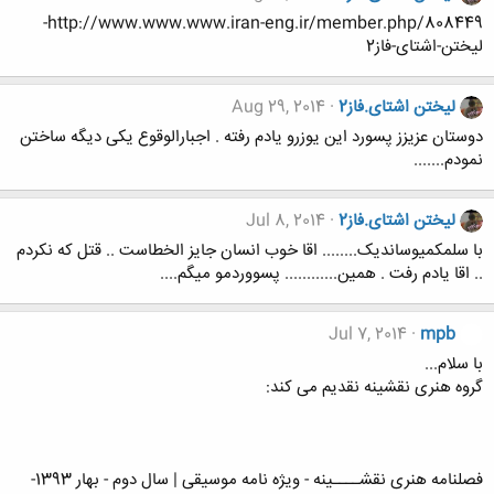
http://www.www.www.iran-eng.ir/member.php/808449-
لیختن-اشتای-فاز2
لیختن اشتای.فاز2
Aug 29, 2014
دوستان عزیزز پسورد این یوزرو یادم رفته . اجبارالوقوع یکی دیگه ساختن
نمودم.......
لیختن اشتای.فاز2
Jul 8, 2014
با سلمکمیوساندیک........ اقا خوب انسان جایز الخطاست .. قتل که نکردم
.. اقا یادم رفت . همین............ پسووردمو میگم....
Jul 7, 2014
mpb
با سلام...
گروه هنری نقشینه نقدیم می کند:
فصلنامه هنری نقشــــینه - ویژه نامه موسیقی | سال دوم - بهار 1393-