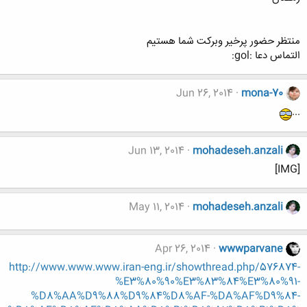
منتظر حضور پرخیر وبرکت شما هستیم
التماس دعا :gol:
Jun 26, 2014
mona-70
...
Jun 13, 2014
mohadeseh.anzali
[IMG]
May 11, 2014
mohadeseh.anzali
Apr 26, 2014
wwwparvane
http://www.www.www.iran-eng.ir/showthread.php/576874-
%E3%80%90%E3%83%84%E3%80%91-
%D8%AA%D9%88%D9%84%D8%AF-%DA%AF%D9%84-