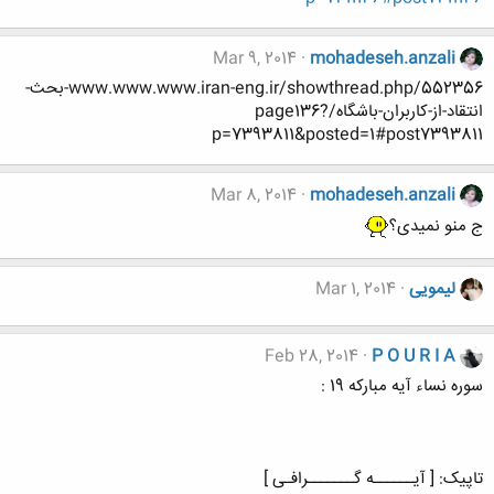
Mar 9, 2014
mohadeseh.anzali
www.www.www.iran-eng.ir/showthread.php/552356-بحث-
انتقاد-از-کاربران-باشگاه/page136?
p=7393811&posted=1#post7393811
Mar 8, 2014
mohadeseh.anzali
ج منو نمیدی؟
لیمویی
Mar 1, 2014
Feb 28, 2014
P O U R I A
سوره نساء آیه مبارکه 19 :
تاپیک: [ آیــــــه گـــــــرافـی ]