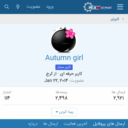
ورود
عضویت
کاربران
Autumn girl
کاربر ممتاز
کاربر حرفه ای
·
از
كرج
عضویت
Jan 22, 2014
ارسال ها
پسندها
امتیاز
114
2,498
2,921
پیدا کردن
ارسال های پروفایل
آخرین فعالیت
ارسال ها
درباره