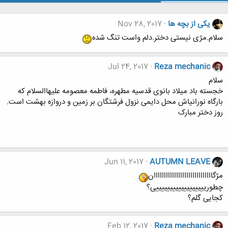
یکی از بچه ها
Nov 28, 2017
سلام.مژی نیستی دختر.دلم واست تنگ شده
Jul 24, 2017
Reza mechanic
سلام
خجسته باد میلاد بانوی قدسیه مطهره، فاطمه معصومه علیهاالسلام که
بارگاه نورانی‏اش محل دایمی نزول فرشتگان بر زمین و دروازه بهشت است.
روز دختر مبارک
Jun 11, 2017
AUTUMN LEAVE
مژگااااااااااااااااااااااااااااان
چطورییییییییییییییییییی؟
کجایی گلم؟
Feb 12, 2017
Reza mechanic