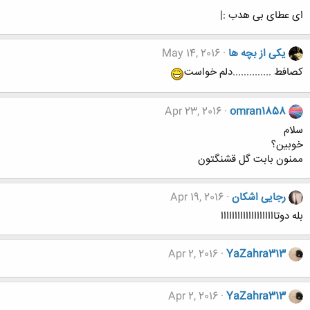
ای عطای بی هدب :|
یکی از بچه ها
May 14, 2016
کصافط ..............دلم خواست
Apr 23, 2016
omran1858
سلام
خوبین؟
ممنون بابت گل قشنگتون
رجایی اشکان
Apr 19, 2016
بله دوتاااااااااااااااااااا
Apr 2, 2016
YaZahra313
Apr 2, 2016
YaZahra313