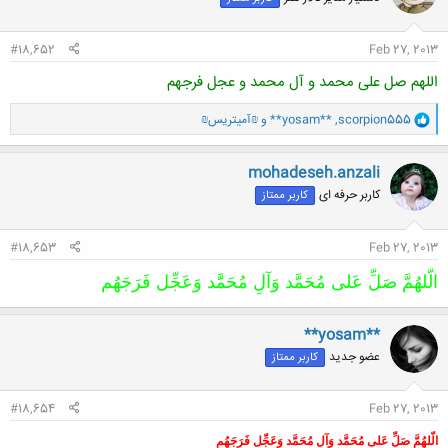
ا
:
#18,652
Feb 27, 2013
اللهم صل علی محمد و آل محمد و عجل فرجهم
و
scorpion555
,
**yosam**
و
₪آمیتریس₪
ا
ک
ن
mohadeseh.anzali
ش
کاربر حرفه ای
کاربر ممتاز
ه
ا
:
#18,653
Feb 27, 2013
الّلهُمَّ صَلِّ عَلی مُحَمَّد وَآلِ مُحَمَّد وَعَجِّل فَرَجَهُم
**yosam**
عضو جدید
کاربر ممتاز
#18,654
Feb 27, 2013
الّلهُمَّ صَلِّ عَلی مُحَمَّد وَآلِ مُحَمَّد وَعَجِّل فَرَجَهُم