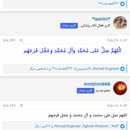
و
**آگاهدخت**
ا
ک
ن
*tasnim*
ش
کاربر فعال تالار پزشکی ,
کاربر ممتاز
ه
ا
:
#18,646
Feb 27, 2013
الّلهُمَّ صَلِّ عَلی مُحَمَّد وَآلِ مُحَمَّد وَعَجِّل فَرَجَهُم
و
Ahmad Engineer
,
₪آمیتریس₪
,
**آگاهدخت**
و 1 شخص دیگر
ا
ک
ن
scorpion555
ش
عضو جدید
کاربر ممتاز
ه
ا
:
#18,647
Feb 27, 2013
اللهم صل علی محمد و آل محمد و عجل فرجهم
و
"Aref"
,
Aghrab Khatoon
,
Ahmad Engineer
و 2 کاربر دیگر
ا