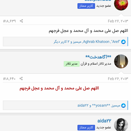
ش
عضو جدید
کاربر ممتاز
ه
ا
:
#18,639
Feb 26, 2013
اللهم صل علی محمد و آل محمد و عجل فرجهم
و
"Aref"
,
Aghrab Khatoon
,
ميسيز
و 2 کاربر دیگر
ا
ک
ن
**آگاهدخت**
ش
مدیر تالار اسلام و قرآن
مدیر تالار
ه
ا
:
#18,640
Feb 26, 2013
اللهم صل علی محمد و آل محمد و عجل فرجهم
و
ميسيز
,
**yosam**
و
aida22
ا
ک
ن
aida22
ش
عضو جدید
کاربر ممتاز
ه