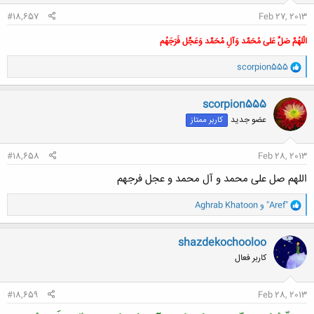
#18,657
Feb 27, 2013
الّلهُمَّ صَلِّ عَلی مُحَمَّد وَآلِ مُحَمَّد وَعَجِّل فَرَجَهُم
و
scorpion555
ا
ک
ن
scorpion555
ش
عضو جدید
کاربر ممتاز
ه
ا
:
#18,658
Feb 28, 2013
اللهم صل علی محمد و آل محمد و عجل فرجهم
و
"Aref"
و
Aghrab Khatoon
ا
ک
ن
shazdekochooloo
ش
کاربر فعال
ه
ا
:
#18,659
Feb 28, 2013