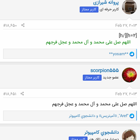
پروانه شیرازی
ش
کاربر حرفه ای
کاربر ممتاز
ه
ا
:
#18,650
Feb 27, 2013
[h=2][/h]
اللهم صل علی محمد و آل محمد و عجل فرجهم
و
**yosam**
ا
ک
ن
scorpion555
ش
عضو جدید
کاربر ممتاز
ه
ا
:
#18,651
Feb 27, 2013
اللهم صل علی محمد و آل محمد و عجل فرجهم
و
"Aref"
,
₪آمیتریس₪
و
دانشجوي كامپيوتر
ا
ک
ن
دانشجوي كامپيوتر
ش
دستیار مدیر تالار هنر
کاربر ممتاز
ه