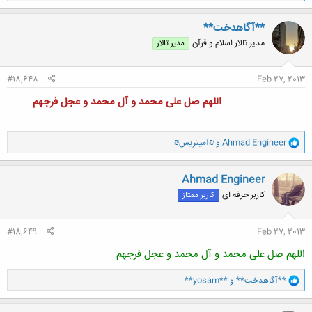
ک
ن
**آگاهدخت**
ش
مدیر تالار اسلام و قرآن
مدیر تالار
ه
ا
:
#18,648
Feb 27, 2013
اللهم صل علی محمد و آل محمد و عجل فرجهم
و
Ahmad Engineer
و
₪آمیتریس₪
ا
ک
ن
Ahmad Engineer
ش
کاربر حرفه ای
کاربر ممتاز
ه
ا
:
#18,649
Feb 27, 2013
اللهم صل علی محمد و آل محمد و عجل فرجهم
و
**آگاهدخت**
و
**yosam**
ا
ک
ن