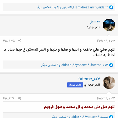
و
aida22
,
Hamidreza arch
,
₪آمیتریس₪
و 1 شخص دیگر
ا
ک
ن
ميسيز
ش
عضو جدید
ه
ا
:
#18,635
Feb 26, 2013
اللهم صلي علي فاطمة و ابيها و بعلها و بنيها و السر المستودع فيها بعدد ما
احاط به علمك.
و
fateme_003
,
**yosam**
,
aida22
و 1 شخص دیگر
ا
ک
ن
fateme_003
ش
کاربر حرفه ای
کاربر ممتاز
ه
ا
:
#18,636
Feb 26, 2013
اللهم صل علی محمد و آل محمد و عجل فرجهم
و
ميسيز
,
**yosam**
,
aida22
و 1 شخص دیگر