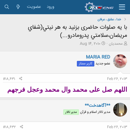
ورود
عضویت
خدا ، عشق ، عرفان
با یه صلوات حاضری بزنید به هر نيتي(شفاي
مريضان،سلامتي پدرومادرو...)
ش
ت
محمدیان
Aug 14, 2010
ر
ا
و
ر
MARIA RED
ع
ی
عضو جدید
کاربر ممتاز
ک
خ
ن
ش
ن
ر
#18,631
Feb 26, 2013
د
و
ه
ع
اللهم صل علی محمد وال محمد وعجل فرجهم
م
و
ض
**آگاهدخت**
و
ع
مدیر تالار اسلام و قرآن
مدیر تالار
#18,632
Feb 26, 2013