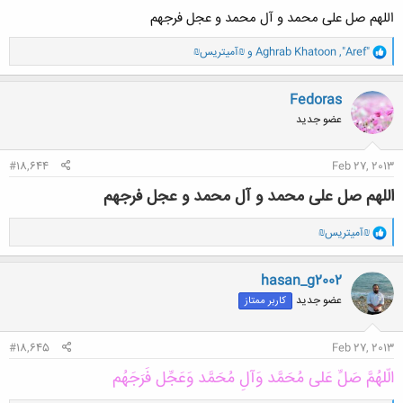
اللهم صل علی محمد و آل محمد و عجل فرجهم
و
"Aref"
,
Aghrab Khatoon
و
₪آمیتریس₪
ا
ک
ن
Fedoras
ش
عضو جدید
ه
ا
:
#18,644
Feb 27, 2013
اللهم صل علی محمد و آل محمد و عجل فرجهم
و
₪آمیتریس₪
ا
ک
ن
hasan_g2002
ش
عضو جدید
کاربر ممتاز
ه
ا
:
#18,645
Feb 27, 2013
الّلهُمَّ صَلِّ عَلی مُحَمَّد وَآلِ مُحَمَّد وَعَجِّل فَرَجَهُم