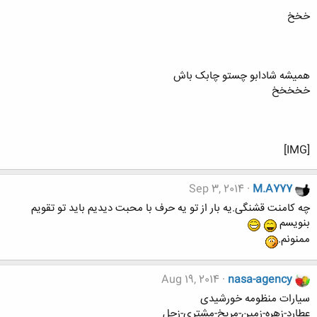
خخخ
همیشه شادابو چستو چابک باش
خخخخخ
[IMG]
Sep 3, 2014
M.A777
چه کامنت قشنگی.یه بار از تو یه حرف با محبت دیدیم باید تو تقویم
بنویسم
ممنونم.
Aug 19, 2014
nasa-agency
سیارات منظومه خورشیدی
عطارد-زهره-زمین-مریخ-مشتری-زحل