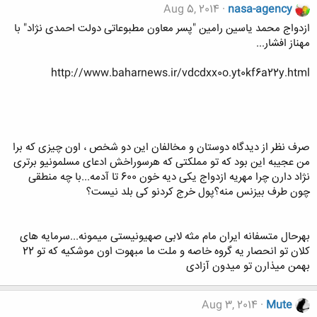
Aug 5, 2014
nasa-agency
ازدواج محمد یاسین رامین "پسر معاون مطبوعاتی دولت احمدی نژاد" با
مهناز افشار...
http://www.baharnews.ir/vdcdxx0o.yt0kf6a22y.html
صرف نظر از دیدگاه دوستان و مخالفان این دو شخص ، اون چیزی که برا
من عجیبه این بود که تو مملکتی که هرسوراخش ادعای مسلمونیو برتری
نژاد دارن چرا مهریه ازدواج یکی دیه خون 600 تا آدمه...با چه منطقی
چون طرف بیزنس منه؟پول خرج کردنو کی بلد نیست؟
بهرحال متسفانه ایران مام مثه لابی صهیونیستی میمونه...سرمایه های
کلان تو انحصار یه گروه خاصه و ملت ما مبهوت اون موشکیه که تو 22
بهمن میذارن تو میدون آزادی
Aug 3, 2014
Mute