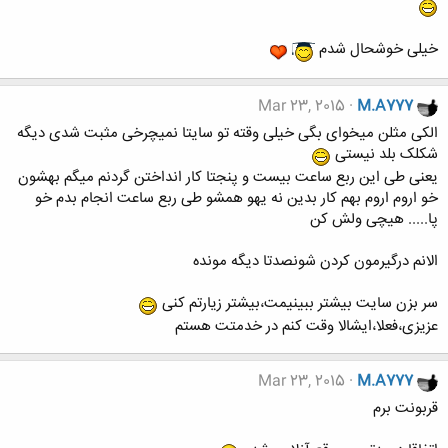
خیلی خوشحال شدم
Mar 23, 2015
M.A777
الکی مثلن میخوای بگی خیلی وقته تو سایتا نمیچرخی مثبت شدی دیگه
شکلک بلد نیستی
یعنی طی این ربع ساعت بیست و پنجتا کار انداختن گردنم میگم بهشون
خو اروم اروم بهم کار بدین نه یهو همشو طی ربع ساعت انجام بدم خو
پا..... هیچی ولش کن
الانم درگیرمون کردن شونصدتا دیگه مونده
سر بزن سایت بیشتر ببینیمت،بیشتر زیارتم کنی
عزیزی،فعلا،ایشالا وقت کنم در خدمتت هستم
Mar 23, 2015
M.A777
قربونت برم