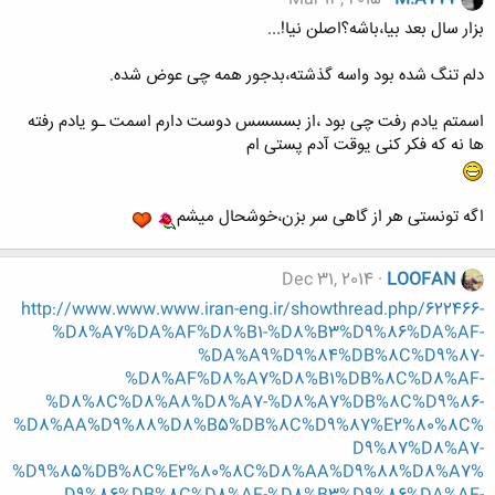
بزار سال بعد بیا،باشه؟اصلن نیا!...
دلم تنگ شده بود واسه گذشته،بدجور همه چی عوض شده.
اسمتم یادم رفت چی بود ،از بسسسس دوست دارم اسمت ـو یادم رفته
ها نه که فکر کنی یوقت آدم پستی ام
اگه تونستی هر از گاهی سر بزن،خوشحال میشم
Dec 31, 2014
LOOFAN
http://www.www.www.iran-eng.ir/showthread.php/622466-
%D8%A7%DA%AF%D8%B1-%D8%B3%D9%86%DA%AF-
%DA%A9%D9%84%DB%8C%D9%87-
%D8%AF%D8%A7%D8%B1%DB%8C%D8%AF-
%D8%8C%D8%A8%D8%A7-%D8%A7%DB%8C%D9%86-
%D8%AA%D9%88%D8%B5%DB%8C%D9%87%E2%80%8C%
D9%87%D8%A7-
%D9%85%DB%8C%E2%80%8C%D8%AA%D9%88%D8%A7%