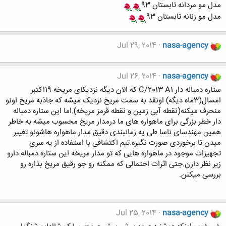
مدل مو مردانه تابستان 93
مدل مو زنانه تابستان 93
Jul 29, 2014
nasa-agency
Jul 26, 2014
nasa-agency
ستاره دمباله دار C/2013 A1 که الان دیگه نزدیکای مریخه 19اکتبر
امسال(3ماه دیگه) اونقد به سمت مریخ نزدیک میشه که جاذبه مریخ اونو
منحرف میکنه(نقطه آبی زمین و نقطه قرمز مریخه).اما این ستاره دمباله
دار خطر بزرگی برای ماهواره های ما درمدار مریخ محسوب میشه به خاطر
همین مهندسای ناسا طی یه زمانبندی دقیق مدار ماهواره هاشونو تغییر
میدن تا برخوردی صورت نگیره.تیم اکتشافی با استفاده از یه سری
تجهیزات موجود در ماهواره هایی که تو مدار مریخه این ستاره دمباله دارو
زیر نظر دارن.جتی اثرات احتمالی که ممکنه رو جو رقیق مریخ بذاره رو
بررسی میکنن.
Jul 25, 2014
nasa-agency