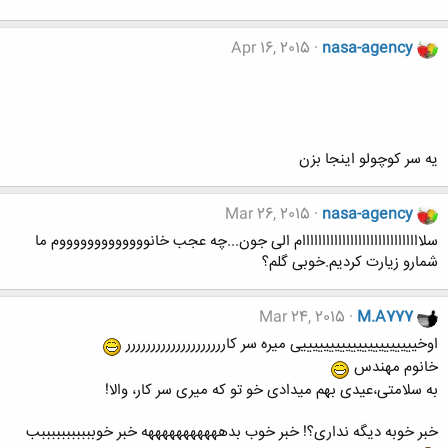
Apr 16, 2015
nasa-agency
یه سر کوچولو اینجا بزن
Mar 26, 2015
nasa-agency
سلاااااااااااااااااااااااااااااام الی جون...چه عجب خانوووووووووووووم ما
شمارو زیارت کردیم.خوبی گلم؟
Mar 24, 2015
M.A777
اوخیییییییییییییییییییییی میره سر کارررررررررررررررررررر
خانوم مهندس
به سلامتی،عیدی بهم میدادی خو تو که میری سر کار، والا!
خبر خوبه دیگه نداری؟! خبر خوب بدهههههههههههه خبر خوبببببببببببب