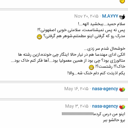
Nov 20, 2015
M.A777
سلام حمید...ببخشید الهه...!
پس نه پس نمیشناسمت، سلامتی خوبی اصفهونی؟!
مدرک رو که گرفتی اینو مطمئنم،شوهر هم گرفتی؟
خوشحال شدم سر زدی...
الکی ادای مهندسا هم در نیار حالا اینگار چی خونده،ازین رشته ها
متالورژی بود؟ چی بود از همین معمولیا بود...آها فکر کنم خاک بود...
خاک؟! رشتست؟!
یکم اذیتت کنم دلم خنک شه...والا!
May 16, 2015
nasa-agency
May 3, 2015
nasa-agency
اینو من درس کردماااااااااااااااااااااااااااا
برو حالشو ببر