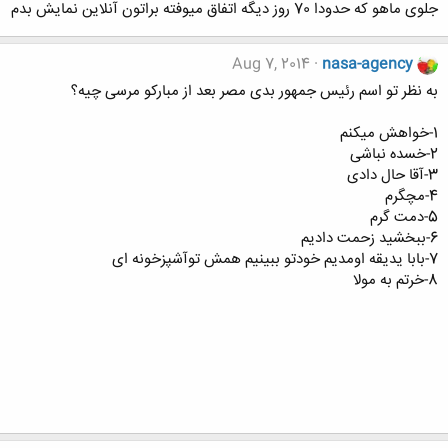
جلوی ماهو که حدودا 70 روز دیگه اتفاق میوفته براتون آنلاین نمایش بدم
Aug 7, 2014
nasa-agency
به نظر تو اسم رئیس جمهور بدی مصر بعد از مبارکو مرسی چیه؟
1-خواهش میکنم
2-خسده نباشی
3-آقا حال دادی
4-مچگرم
5-دمت گرم
6-ببخشید زحمت دادیم
7-بابا یدیقه اومدیم خودتو ببینیم همش توآشپزخونه ای
8-خرتم به مولا