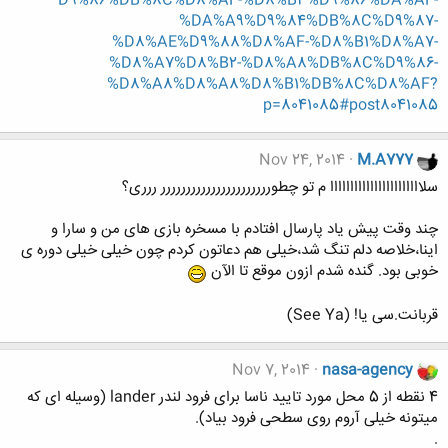
D9%86%DB%8C%D8%AF-%D8%B3%D9%86%DA%AF-
%DA%A9%D9%84%DB%8C%D9%87-
%D8%AE%D9%88%D8%AF-%D8%B1%D8%A7-
%D8%A7%D8%B2-%D8%A8%DB%8C%D9%86-
%D8%A8%D8%A8%D8%B1%DB%8C%D8%AF?
p=8041085#post8041085
Nov 24, 2014
M.A777
سلااااااااااااااااااااااا م تو چطورررررررررررررررررررررر ررری؟
چند وقت پیش یاد پارسال افتادم با مسخره بازی های من و سارا و
اینا،خلاصه دلم تنگ شد،خیلی هم دعاتون کردم چون خیلی خیلی دوره ی
خوبی بود. گنده شدم ازون موقع تا الآن
قربانت.سی یا! (See Ya)
Nov 7, 2014
nasa-agency
4 نقطه از 5 محل مورد تایید ناسا برای فرود لندر lander (وسیله ای که
میتونه خیلی آروم روی سطحی فرود بیاد).
.