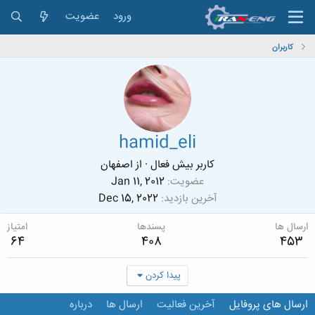
ورود
عضویت
کاربران
hamid_eli
کاربر بیش فعال
·
از
اصفهان
عضویت
Jan 11, 2012
آخرین بازدید
Dec 15, 2022
ارسال ها
پسندها
امتیاز
64
408
453
پیدا کردن
ارسال های پروفایل
آخرین فعالیت
ارسال ها
درباره