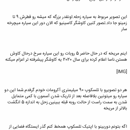
این تصویر مربوط به سیاره زحله.اونقدر بزرگه که میشه رو قطرش 9 تا
زمینو جا داد.تصور کنین کاوشگر کاسینیو که الان دور این سیاره میچرخه
سار
اینم مریخه که در حال حاضر 5 روبات رو این سیاره سرخ درحال کاوش
هستن.ناسا اعلام کرده برای سال 2020 یه کاوشگر پیشرفته تر اعزام میکنه
[IMG]
هر دو تصویرو با تلسکوپ 90 میلیمتری آکرومات خودم گرفدم.شما این دو
سیاره رو میتونین بلافاصله بعد از تاریک شدن آسمون با کمی متمایل
شدن به سمت راست از حالت روبه قبله ببینین.زحل به اندازه 5 انگشت
بالاتر از مریخه
اگه بتونم دوربینو با اپتیک تلسکوپ همخط کنم گذر ایستگاه فضایی از