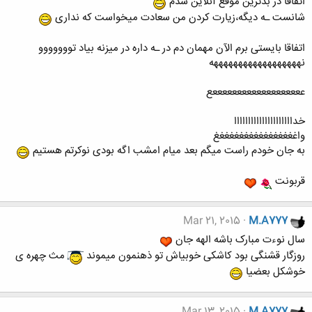
اتفاقا در بدترین موقع آنلاین شدم
شانست ـه دیگه،زیارت کردن من سعادت میخواست که نداری
اتفاقا بایستی برم الآن مهمان دم در ـه داره در میزنه بیاد تووووووو
نههههههههههههههههههه
عععععععععععععععععععع
خدااااااااااااااااااااا
واغغغغغغغغغغغغغغغغغ
به جان خودم راست میگم بعد میام امشب اگه بودی نوکرتم هستیم
قربونت
Mar 21, 2015
M.A777
سال نوءت مبارک باشه الهه جان
روزگار قشنگی بود کاشکی خوبیاش تو ذهنمون میموند
مث چهره ی
خوشکل بعضیا
Mar 13, 2015
M.A777