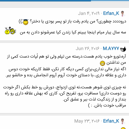
Jan 4, 2019
Erfan_K
درودددد چطوری؟ من یادم رفت باز تو پسر بودی یا دختر؟
))
سه سال یبار میام اینجا ببینم کیا زندن کیا عمرشونو دادن به من
Jun 26, 2016
M.A777
آره،تورو خوب یادم هست.درسته من تپلم ولی تو هم لُپات دست کمی از
من نداشتن
اگه نیاز مالی نداری،برای کسی دیگه کار نکن، فقط کاریکه خودت دوس
داری و علاقه داری ،با دستای خودت آروم آروم انجامش بده و حالشو ببر.
نه چیزی توی شوهر هست،نه توی ازدواج، دورِش رو خط بکش اگر خودت
رو دوست داری! مسافرت برو، تفریح کن، کاری که بهش علاقه داری رو راه
بنداز و از زندگیت لذت ببر و عشق کن.
مراقب خودت باش. : )
May 23, 2016
Erfan_K