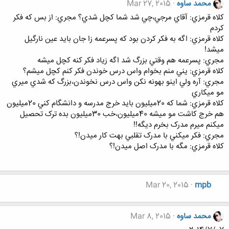
محمد ساوه
Mar 27, 2015
کلاه قرمزي: آقاي مرجي،چي شد شما کچل شدي؟ مجري: از بس که فکر
کردم
کلاه قرمزي: اگه به فکر کردن بود که پسرعمه زا جان بايد عين نارگيل
ميشد!
مجري: پسرعمه هم وقتي بزرگ شد اگه زياد فکر کنه کچل ميشه
کلاه قرمزي: يني منم بخوام واس درس خوندن فکر کنم کچل ميشم؟
مجري: آره ولي اينو بهونه نکن واس درس نخوندن،بزرگ که شدي ميري
مو ميکاري
کلاه قرمزي: شما که 20ميليون بايد خرج مدرسه و دانشگام کني 20ميليون
هم خرج کاشت مو ميشه 40ميليون،خب 30ميليون بده ترک تحصيل
ميکنم ميرم مدرک بخرم ديگه!!
مجري: فکر ميکني با مدرک تقلبي بهت کار ميدن!؟
کلاه قرمزي: مگه با مدرک اصل ميدن!؟
Mar 20, 2015
mpb
محمد ساوه
Mar 8, 2015