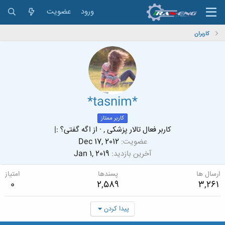
ورود
عضویت
کاربران
*tasnim*
کاربر ممتاز
کاربر فعال تالار پزشکی ,
·
از
اگه گفتی؟ :|
عضویت
Dec 17, 2012
آخرین بازدید
Jan 1, 2019
ارسال ها
پسندها
امتیاز
0
2,589
3,261
پیدا کردن