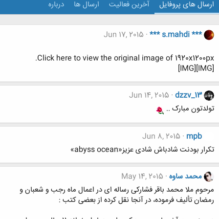
ارسال های پروفایل
آخرین فعالیت
ارسال ها
درباره
Jun 17, 2015
*** s.mahdi ***
Click here to view the original image of 1920x1200px.
[IMG][IMG]
Jun 14, 2015
dzzv_13
تولدتون مبارک ..
Jun 8, 2015
mpb
تکرار بودنت شادباش شادی عزیز«abyss ocean»
محمد ساوه
May 14, 2015
مرحوم ملا محمد باقر فشارکی رساله ای در اعمال ماه رجب و شعبان و
رمضان تألیف فرموده، در آنجا نقل کرده از بعضی کتب :