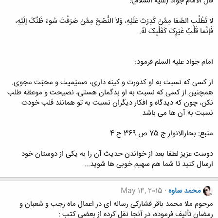
قالَ الامام جواد (علیه السلام):
لا تَطْلُبِ الصَّفا مِمَّنْ کَدِرْتَ عَلَیْهِ، وَلاَ النُّصْحَ مِمَّنْ صَرَفْتَ سُوءَ ظَنِّکَ إلَیْهِ،
فَإنَّما قَلْبُ غَیْرِکَ کَقَلْبِکَ لَهُ.
امام جواد علیه السلم فرمود:
از کسى که نسبت به او کدورت و کینه دارى، صمیّمیت و محبّت مجوى.
همچنین از کسى که نسبت به او بدگمان هستى، نصیحت و موعظه طلب
نکن، چون که دیدگاه و افکار دیگران نسبت به تو همانند قلب خودت
نسبت به آن ها مى باشد
منبع: بحارالانوار ج 75 ص 369 ح 4
دوست عزیز لطفا بعد از خواندن حدیث آن را به یکی از دوستان خود
ارسال کنید تا شما هم سهیم خوبی ها شوید...
محمد ساوه
May 14, 2015
مرحوم ملا محمد باقر فشارکی رساله ای در اعمال ماه رجب و شعبان و
رمضان تألیف فرموده، در آنجا نقل کرده از بعضی کتب :