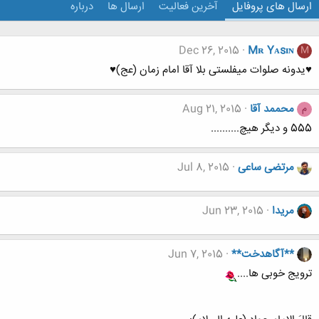
ارسال های پروفایل
آخرین فعالیت
ارسال ها
درباره
Dec 26, 2015
Mʀ Yᴀsɪɴ
M
♥یدونه صلوات میفلستی بلا آقا امام زمان (عج)♥
محممد آقا
Aug 21, 2015
م
555 و دیگر هیچ..........
مرتضی ساعی
Jul 8, 2015
مریدا
Jun 23, 2015
**آگاهدخت**
Jun 7, 2015
ترویج خوبی ها....