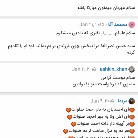
سلام مهربان عیدتون مبارکا باشه
محممد آقا
Jan 21, 2015
م
سلام علیکم.........از نظری که دادین متشکرم
سید حسن نصرالله! مرا ببخش چون فرزندی برایم نماند، نوه ام را تقدیم
کردم
Jan 11, 2015
ashkin_khan
سلام دوست گرامی.
ممنون که درخواست منو پذیرفتین
مریدا
Jan 9, 2015
ای احمدیان به نام احمد صلوات
ای اهل ولا به مهر امجد صلوات
بر آیینه دار ذات احمد صلوات
هر دم به هزار ساعت از دم صلوات
از نور محمدی دلم مسرور است