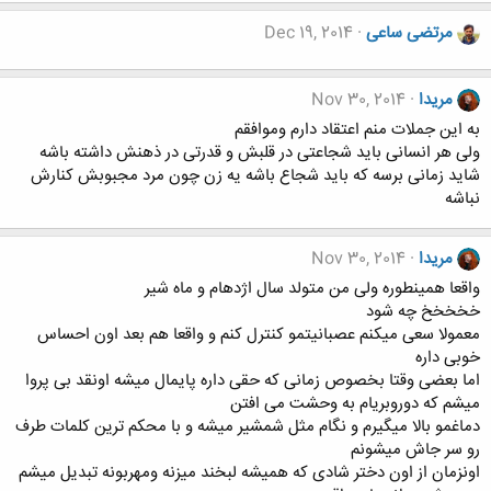
مرتضی ساعی
Dec 19, 2014
مریدا
Nov 30, 2014
به این جملات منم اعتقاد دارم وموافقم
ولی هر انسانی باید شجاعتی در قلبش و قدرتی در ذهنش داشته باشه
شاید زمانی برسه که باید شجاع باشه یه زن چون مرد مجبوبش کنارش
نباشه
مریدا
Nov 30, 2014
واقعا همینطوره ولی من متولد سال اژدهام و ماه شیر
خخخخخ چه شود
معمولا سعی میکنم عصبانیتمو کنترل کنم و واقعا هم بعد اون احساس
خوبی داره
اما بعضی وقتا بخصوص زمانی که حقی داره پایمال میشه اونقد بی پروا
میشم که دوروبریام به وحشت می افتن
دماغمو بالا میگیرم و نگام مثل شمشیر میشه و با محکم ترین کلمات طرف
رو سر جاش میشونم
اونزمان از اون دختر شادی که همیشه لبخند میزنه ومهربونه تبدیل میشم