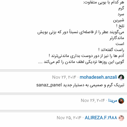
ﻫﺮ ﮐﺪﺍﻡ ﺑﺎ ﺑﻮﯾﯽ ﻣﺘﻔﺎﻭﺕ:
ﮔﺮﻡ
ﺳﺮﺩ
ﺷﯿﺮﯾﻦ
ﺗﻠﺦ !
ﻣﯽﮔﻮﯾﻨﺪ ﻋﻄﺮ ﺭﺍ ﺍﺯ ﻓﺎﺻﻠﻪﺍﯼ ﻧﺴﺒﺘﺎً ﺩﻭﺭ ﮐﻪ ﺑﺰﻧﯽ ﺑﻮﯾﺶ
ﻣﺎﻧﺪﮔﺎﺭﺗﺮ
ﺍﺳﺖ
ﺭﺍﺳﺖ ﮔﻔﺘﻪﺍﻧﺪ !
ﺁﺩﻡ ﻫﺎ ﺭﺍ ﻧﯿﺰ ﺍﺯ ﺩﻭﺭ ﺩﻭﺳﺖ ﺑﺪﺍﺭﯼ ﻣﺎﻧﺪﻧﯽﺗﺮﻧﺪ !
ﮔﻮﯾﯽ ﺍﯾﻦ ﺭﻭﺯﻫﺎ ﻧﺰﺩﯾﮑﯽ ﻟﻄﻒ ﻣﺎﻧﺪﻥ ﺭﺍ ﮐﻢ ﻣﯽﮐﻨﺪ ....
Nov 26, 2014
mohadeseh.anzali
تبریک گرم و صمیمی به دستیار جدید sanaz_panel
مریدا
Nov 26, 2014
Nov 25, 2014
ALIREZA.F.1988