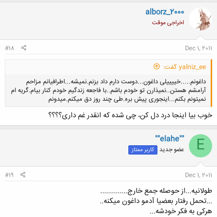
alborz_2000
اخراجی موقت
#18
Dec 1, 2011
yalniz_ee گفت:
داغونم.....خییییلی داغون...دوست دارم داد بزنم.نمیشه...اطرافیانم مزاحم
آرامشم هستن..نمیذارن تو خودم باشم..با فاجعه زندگیم خودم کنار بیام.گریه ام
نمیتونم بکنم...اینجوری پیش بره.طی چند روز دق میکنم.میدونم
خوب بیا اینجا درد دل کن، چی شده که انقدر غم داری؟؟؟؟
""elahe""
E
کلیک کنید تا باز شود...
عضو جدید
کاربر ممتاز
#19
Dec 1, 2011
طولانیه...از حوصله جمع خارج..............
...تحمل رفتار بعضیا آدمو داغون میکنه..
هرکی به فکر خودشه...