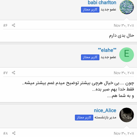
ن
babi charlton
ش
عضو جدید
کاربر ممتاز
ه
ا
:
#6
Nov 30, 2011
حال بدی دارم
""elahe""
E
عضو جدید
کاربر ممتاز
#7
Nov 30, 2011
چون ....بی خیال هرچی بیشتر توضیح میدم غمم بیشتر میشه..
فقط خدا بهم صبر بده...
و به شما هم....
nice_Alice
مدیر بازنشسته
کاربر ممتاز
#8
Nov 30, 2011