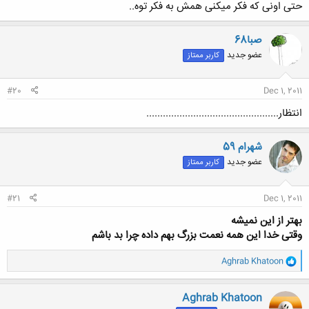
حتی اونی که فکر میکنی همش به فکر توه..
صبا68
عضو جدید
کاربر ممتاز
#20
Dec 1, 2011
انتظار................................................
شهرام 59
عضو جدید
کاربر ممتاز
#21
Dec 1, 2011
بهتر از این نمیشه
وقتی خدا این همه نعمت بزرگ بهم داده چرا بد باشم
و
Aghrab Khatoon
ا
ک
ن
Aghrab Khatoon
ش