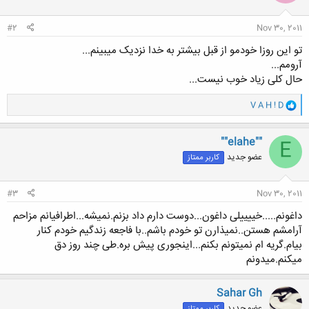
#2
Nov 30, 2011
تو این روزا خودمو از قبل بیشتر به خدا نزدیک میبینم...
آرومم...
حال کلی زیاد خوب نیست...
و
V A H ! D
ا
ک
ن
""elahe""
E
ش
عضو جدید
کاربر ممتاز
ه
ا
:
#3
Nov 30, 2011
داغونم.....خییییلی داغون...دوست دارم داد بزنم.نمیشه...اطرافیانم مزاحم
آرامشم هستن..نمیذارن تو خودم باشم..با فاجعه زندگیم خودم کنار
بیام.گریه ام نمیتونم بکنم...اینجوری پیش بره.طی چند روز دق
میکنم.میدونم
Sahar Gh
عضو جدید
کاربر ممتاز