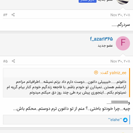
#4
Nov 30, 2011
سردرگم.....
f_azar1365
F
عضو جدید
#5
Nov 30, 2011
yalniz_ee گفت:
داغونم.....خییییلی داغون...دوست دارم داد بزنم.نمیشه...اطرافیانم مزاحم
آرامشم هستن..نمیذارن تو خودم باشم..با فاجعه زندگیم خودم کنار بیام.گریه ام
نمیتونم بکنم...اینجوری پیش بره.طی چند روز دق میکنم.میدونم
واااااااااااااا....
چیه...چرا خودتو باختی..؟ منم از تو داغون ترم دوستم..محکم باش...
و
""elahe""
کلیک کنید تا باز شود...
ا
ک