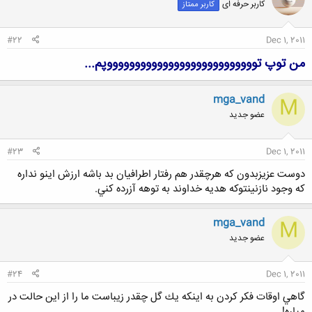
کاربر حرفه ای
کاربر ممتاز
ه
ا
:
#22
Dec 1, 2011
من توپ توووووووووووووووووووووووووووپم...
mga_vand
M
عضو جدید
#23
Dec 1, 2011
دوست عزيزبدون كه هرچقدر هم رفتار اطرافيان بد باشه ارزش اينو نداره
كه وجود نازنينتوكه هديه خداوند به توهه آزرده كني.
mga_vand
M
عضو جدید
#24
Dec 1, 2011
گاهي اوقات فكر كردن به اينكه يك گل چقدر زيباست ما را از اين حالت در
مياره!