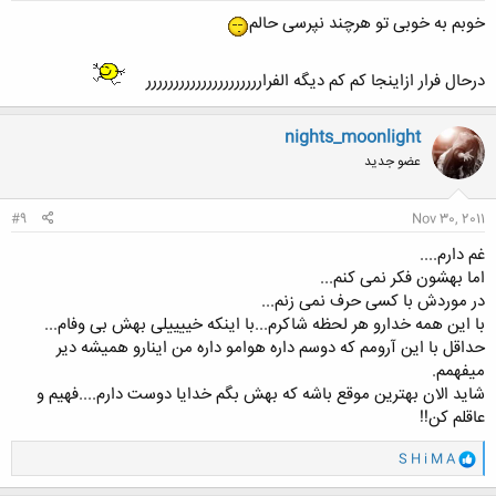
خوبم به خوبی تو هرچند نپرسی حالم
درحال فرار ازاینجا کم کم دیگه الفراررررررررررررررررررررر
nights_moonlight
عضو جدید
#9
Nov 30, 2011
غم دارم....
اما بهشون فکر نمی کنم...
در موردش با کسی حرف نمی زنم...
با این همه خدارو هر لحظه شاکرم...با اینکه خییییلی بهش بی وفام...
حداقل با این آرومم که دوسم داره هوامو داره من اینارو همیشه دیر
میفهمم.
شاید الان بهترین موقع باشه که بهش بگم خدایا دوست دارم....فهیم و
عاقلم کن!!
و
S H i M A
ا
ک