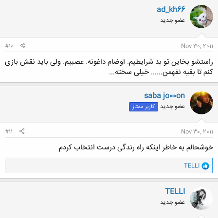
ن
ad_kh66
ش
عضو جدید
ه
ا
:
#10
Nov 30, 2011
راستشو بخاین تو بد شرایطیم. اوضام داغونه. عصبیم. ولی باید نقش بازی
کنم تا بقیه نفهمن...... خیلی سخته...
saba jo00on
عضو جدید
کاربر ممتاز
#11
Nov 30, 2011
خوشحالم به خاطر اینکه راه رندگی درست انتخاب کردم
و
TELLI
ا
ک
ن
TELLI
ش
عضو جدید
ه
ا