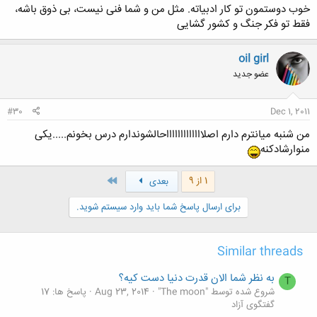
خوب دوستمون تو کار ادبیاته. مثل من و شما فنی نیست، بی ذوق باشه،
فقط تو فکر جنگ و کشور گشایی
کلیک کنید تا باز شود...
oil girl
عضو جدید
#30
Dec 1, 2011
من شنبه میانترم دارم اصلاااااااااااااحالشوندارم درس بخونم.....یکی
منوارشادکنه
آخر
1 از 9
بعدی
برای ارسال پاسخ شما باید وارد سیستم شوید.
Similar threads
به نظر شما الان قدرت دنیا دست کیه؟
T
شروع شده توسط "The moon"
Aug 23, 2014
پاسخ ها: 17
گفتگوی آزاد