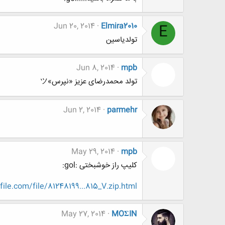
Jun 20, 2014
Elmira2010
E
تولدیاسین
Jun 8, 2014
mpb
تولد محمدرضای عزیز «نپرس»ツ
Jun 2, 2014
parmehr
May 29, 2014
mpb
کلیپ راز خوشبختی :gol:
ofile.com/file/81248199...815_V.zip.html
May 27, 2014
MOΣIN