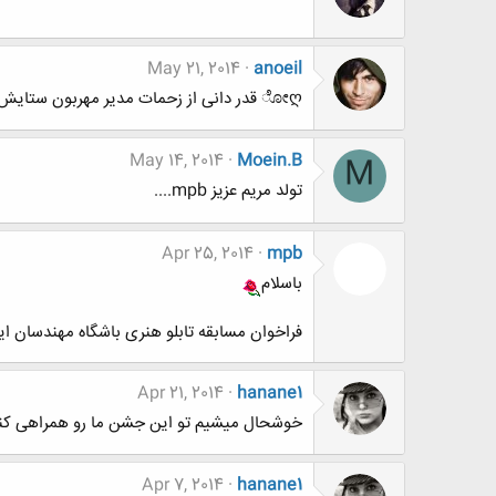
May 21, 2014
anoeil
ೋღ قدر دانی از زحمات مدیر مهربون ستایش جون
May 14, 2014
Moein.B
M
تولد مریم عزیز mpb....
Apr 25, 2014
mpb
باسلام
فراخوان مسابقه تابلو هنری باشگاه مهندسان ای
Apr 21, 2014
hanane1
خوشحال میشیم تو این جشن ما رو همراهی کن
Apr 7, 2014
hanane1