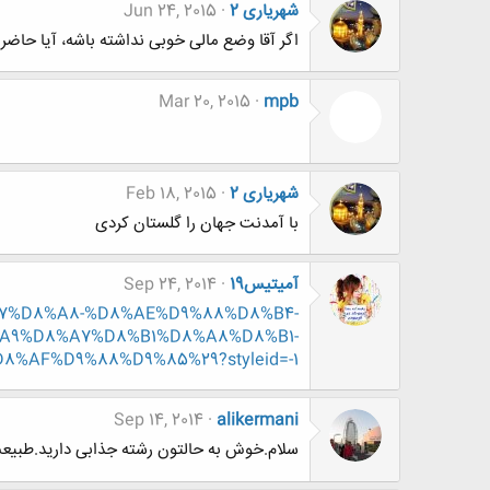
شهریاری 2
Jun 24, 2015
اگر آقا وضع مالی خوبی نداشته باشه، آیا حاضر
Mar 20, 2015
mpb
شهریاری 2
Feb 18, 2015
با آمدنت جهان را گلستان کردی
آمیتیس19
Sep 24, 2014
8%A7%D8%A8-%D8%AE%D9%88%D8%B4-
A9%D8%A7%D8%B1%D8%A8%D8%B1-
%AF%D9%88%D9%85%29?styleid=-1
Sep 14, 2014
alikermani
سلام.خوش به حالتون رشته جذابی دارید.طبیع