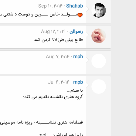
Sep 10, 2014
Shahab
تـــولــد خاص تـــرین و دوست داشتنی تــرین آجیه دن
رضواان
Aug 12, 2014
طالع بینی طرز لالا کردن شما
Aug 7, 2014
mpb
Jul 4, 2014
mpb
با سلام...
گروه هنری نقشینه نقدیم می کند:
فصلنامه هنری نقشــــینه - ویژه نامه موسیقی | سال دوم 
با ما همراه باشید....:gol: