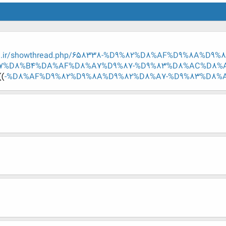
eng.ir/showthread.php/658338-%D9%82%D8%AF%D9%8A%D
7%D8%B4%DA%AF%D8%A7%D9%87-%D9%83%D8%AC%D8%A
))
%D8%AF%D9%82%D9%8A%D9%82%D8%A7-%D9%83%D8%