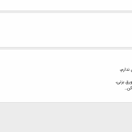
ندارم،
ورق بزنی،
ن..