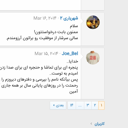
شهریاری 2
Mar 16, 2014
سلام
ممنون بابت درخواستتون!
سالی سرشار از موفقیت رو براتون آرزومندم.
Mar 15, 2014
Joe_Bel
خدایا..
پنجره ای برای تماشا و حنجره ای برای صدا زدن 
امیدم به توست..
پس بیآنکه نامم را بپرسی و دفترهای دیروزم را 
رحمتت را در روزهای پایانی سال بر همه جاری ک
آمین
1
2
3
...
14
بعدی
کاربران