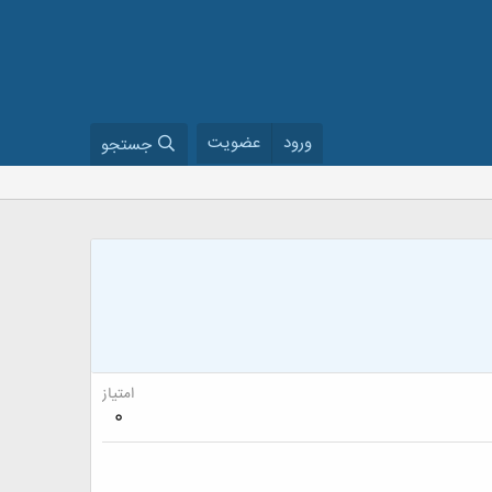
ورود
عضویت
جستجو
امتیاز
0