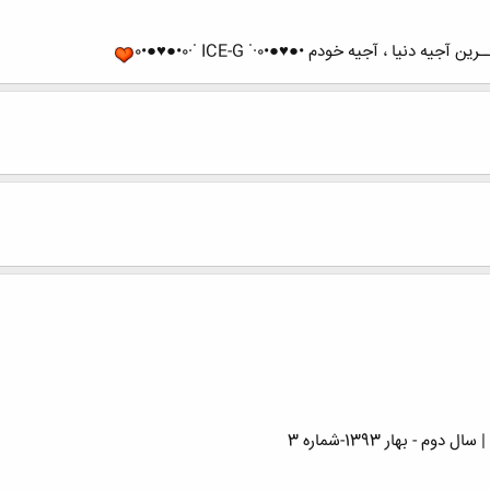
یا ، آجیه خودم •●♥●•٠·˙ ICE-G ˙·٠•●♥●•٠
- بهار 1393-شماره 3