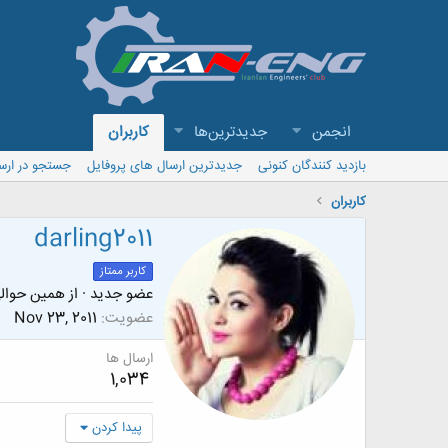
انجمن
جدیدترین‌ها
کاربران
بازدید کنندگان کنونی
جدیدترین ارسال های پروفایل
جستجو در ارس
کاربران
darling2011
کاربر ممتاز
عضو جدید
·
از
همین حوال
عضویت
Nov 23, 2011
ارسال ها
1,034
پیدا کردن