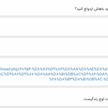
ید باهاش ازدواج کنید؟
/showthread.php/610954-%D8%A7%D9%86%D8%AA%D8%AE%D
C%D9%82%D9%87-%D8%AA%D8%B1%DB%8C%D9%86-%DA%
%28%D8%B3%D8%B1%DB%8C-%D8
ت اوج زندگیست.