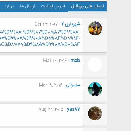
ارسال های پروفایل
آخرین فعالیت
ارسال ها
درباره
شهریاری 2
Oct 27, 2017
9%85%D9%8A-%D9%87%D8%A7%D9%8A-
7%D9%8A%D9%8A%D8%AF%D8%9F-
AC%D8%A7%D9%8A%D9%8A%D8%AF-
Mar 20, 2016
mpb
سامرانی
Mar 19, 2016
Aug 22, 2015
yas87