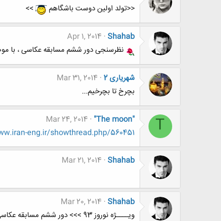
<<تولد اولین دوست باشگاهم
>>
Apr 1, 2014
Shahab
نظرسنجی دور ششم مسابقه عکاسی ، با مو
شهریاری 2
Mar 31, 2014
بچرخ تا بچرخیم...
Mar 24, 2014
"The moon"
T
www.www.iran-eng.ir/showthread.php/560451
Mar 21, 2014
Shahab
Mar 20, 2014
Shahab
ویــــژه نوروز 93 >>> دور ششم مسابقه عکاسی ، با موضوع ماهی قرمز (ماهی سفره هفت سین) <<< ویــــژه نوروز 93