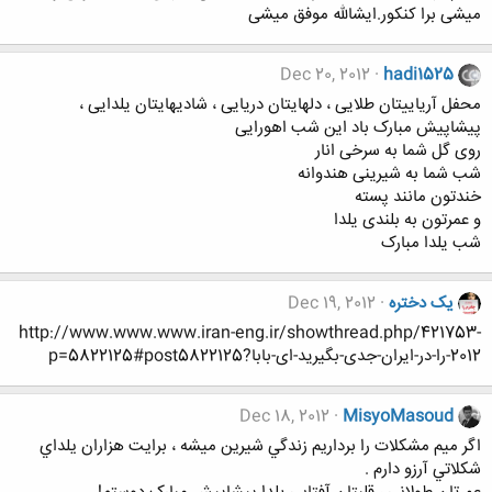
میشی برا کنکور.ایشالله موفق میشی
Dec 20, 2012
hadi1525
محفل آریاییتان طلایی ، دلهایتان دریایی ، شادیهایتان یلدایی ،
پیشاپیش مبارک باد این شب اهورایی
روی گل شما به سرخی انار
شب شما به شیرینی هندوانه
خندتون مانند پسته
و عمرتون به بلندی یلدا
شب یلدا مبارک
یک دختره
Dec 19, 2012
http://www.www.www.iran-eng.ir/showthread.php/421753-
2012-را-در-ایران-جدی-بگیرید-ای-بابا?p=5822125#post5822125
Dec 18, 2012
MisyoMasoud
اگر ميم مشكلات را برداريم زندگي شيرين ميشه ، برايت هزاران يلداي
شكلاتي آرزو دارم .