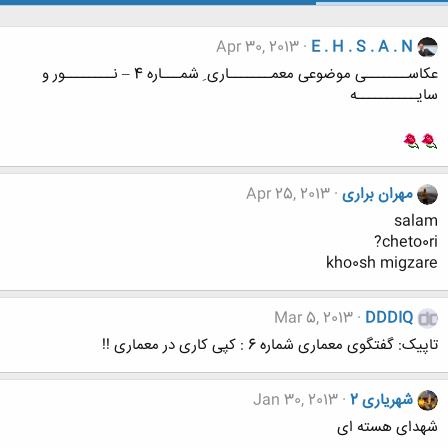
Apr 30, 2013
E . H . S . A . N
عکاســـــــی موضوعی معمـــــــاری ِ شمـــاره 4 – نــــــــور و
سایــــــــــه
مهران براری
Apr 25, 2013
salam
cheto0ri?
kho0sh migzare
Mar 5, 2013
DDDIQ
تاپیک: گفتگوی معماری شماره 6 : کپی کاری در معماری !!
شهریاری 2
Jan 30, 2013
شهدای هسته ای