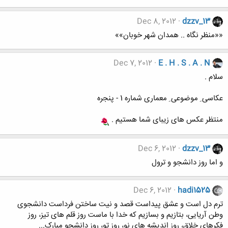
Dec 8, 2012
dzzv_13
««منظر نگاه .. همدان شهر خوبان»»
Dec 7, 2012
E . H . S . A . N
سلام .
عکاسی ِ موضوعی ِ معماری شماره 1 - پنجره
منتظر عکس های زیبای شما هستیم .
Dec 6, 2012
dzzv_13
و اما روز دانشجو و ترول
Dec 6, 2012
hadi1525
ترم دل است و عشق پیداست قصد و نیت ساختن فرداست دانشجوی
وطن آریایی، بتازیم و بسازیم که خدا با ماست روز قلم های تیز، روز
فکرهای خلاق، روز اندیشه های نو، روز تو، روز دانشجو مبارک...