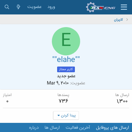
ورود
عضویت
کاربران
E
""elahe""
کاربر ممتاز
عضو جدید
عضویت
Mar 9, 2010
ارسال ها
پسندها
امتیاز
0
736
1,300
پیدا کردن
ارسال های پروفایل
آخرین فعالیت
ارسال ها
درباره