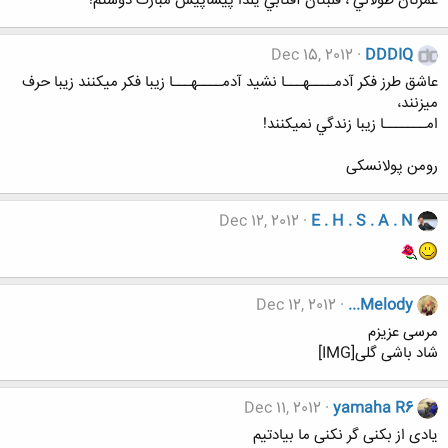
عمرتان طولاني ، قلبتان آفتابي یلدا پیشاپیش مبارک دوستم!
Dec 15, 2012
DDDIQ
عاشق طرز فكر آدمــــهـــا نشيد آدمــــهـــا زيبا فكر ميكنند زیبا حرف
ميزنند،
امـــــــا زيبا زندگي نميكنند!
رومن پولانسکی
Dec 12, 2012
E . H . S . A . N
Dec 12, 2012
...Melody
مرسی عزیزم
شاد باشی گلی[IMG]
Dec 11, 2012
yamaha R6
یادی از بکنی گر نکنی ما بیادتیم