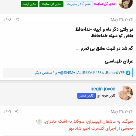
مدیر کل سایت
عضو کادر مدیریت
مدیر کل سایت
مدیر ارشد
ه
ا
:
#908
May 29, 2026
تو رفتی دگر ماه و آیینه خداحافظ
بغض تو سینه خداحافظ
گم شد در قلبت عشق بی ثمرم …
عرفان طهماسبی
و
Bahar5746
,
ALIREZA.F.1988
,
♥@SH!M♥
و 1 شخص دیگر
ا
ک
ن
negin jo0on
ش
کاربر حرفه ای
کاربر ممتاز
ه
ا
:
#909
May 29, 2026
سوگند به عاشقان اییییران، سوگند به اشک مادران..
بخشی از اجرای کنسرت اخیر شادمهر