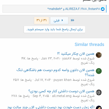
و
frotan68
,
ALIREZA.F.1988
و
*mahdieh*
ا
ک
ن
اول
31 از 31
قبلی
ش
ه
برای ارسال پاسخ شما باید وارد سیستم شوید.
ا
:
Similar threads
همین الان چکار میکنید ؟!
شروع شده توسط yas87
Jan 23, 2021
پاسخ ها: 4K
زنگ تفريح
همین الان دلتون واسه کدوم دوست هم باشگاهی تنگ
P
شده؟؟
شروع شده توسط puyan khan
Jul 17, 2016
پاسخ ها: 257
زنگ تفريح
همین الان دوست داشتی کنار چه کسی بودی؟
شروع شده توسط ali.metal.eng
Sep 4, 2015
پاسخ ها: 278
زنگ تفريح
اگه زمان دست خودت بود دوست داشتی، الان چند سالت بود