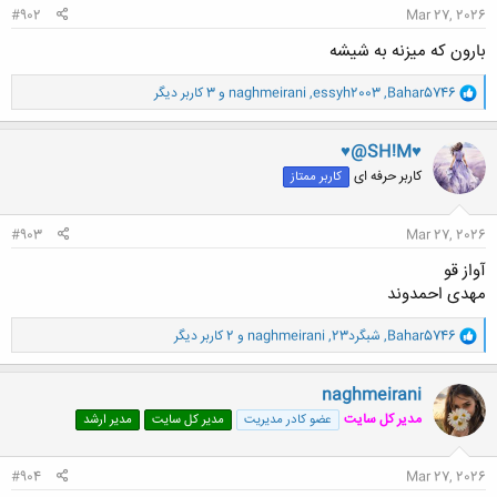
#902
Mar 27, 2026
بارون که میزنه به شیشه
و
Bahar5746
,
essyh2003
,
naghmeirani
و 3 کاربر دیگر
ا
ک
ن
♥@SH!M♥
ش
کاربر حرفه ای
کاربر ممتاز
ه
ا
:
#903
Mar 27, 2026
آواز قو
مهدی احمدوند
و
Bahar5746
,
شبگرد23
,
naghmeirani
و 2 کاربر دیگر
ا
ک
ن
naghmeirani
ش
مدیر کل سایت
عضو کادر مدیریت
مدیر کل سایت
مدیر ارشد
ه
ا
:
#904
Mar 27, 2026