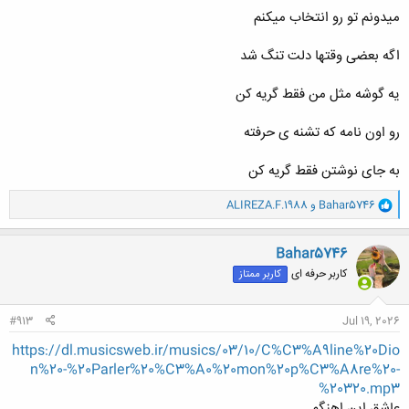
میدونم تو رو انتخاب میکنم
اگه بعضی وقتها دلت تنگ شد
یه گوشه مثل من فقط گریه کن
رو اون نامه که تشنه ی حرفته
به جای نوشتن فقط گریه کن
و
Bahar5746
و
ALIREZA.F.1988
ا
ک
ن
Bahar5746
ش
کاربر حرفه ای
کاربر ممتاز
ه
ا
:
#913
Jul 19, 2026
https://dl.musicsweb.ir/musics/03/10/C%C3%A9line%20Dio
n%20-%20Parler%20%C3%A0%20mon%20p%C3%A8re%20-
%20320.mp3
عاشق این اهنگم