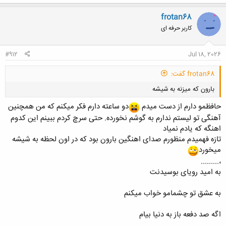
frotan68
کاربر حرفه ای
#912
Jul 18, 2026
frotan68 گفت:
بارون که میزنه به شیشه
حافظمو دارم از دست میدم
دو ساعته دارم فکر میکنم که من همچنین
آهنگی تو لیستم ندارم به گوشم نخورده. حتی سرچ کردم ببینم این کدوم
اهنگه که یادم نمیاد
تازه فهمیدم منظورم صدای اهنگین بارون بود که در اون لحظه به شیشه
میخورد
کلیک کنید تا باز شود...
،.........
به امید رویای بوسیدنت
به عشق تو چشمامو خواب میکنم
اگه صد دفعه باز به دنیا بیام