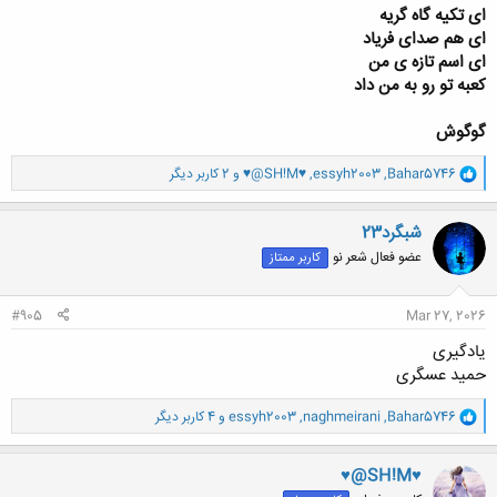
ای تکیه گاه گریه
ای هم صدای فریاد
ای اسم تازه ی من
کعبه تو رو به من داد
گوگوش
و
Bahar5746
,
essyh2003
,
♥@SH!M♥
و 2 کاربر دیگر
ا
ک
ن
شبگرد23
ش
عضو فعال شعر نو
کاربر ممتاز
ه
ا
:
#905
Mar 27, 2026
یادگیری
حمید عسگری
و
Bahar5746
,
naghmeirani
,
essyh2003
و 4 کاربر دیگر
ا
ک
ن
♥@SH!M♥
ش