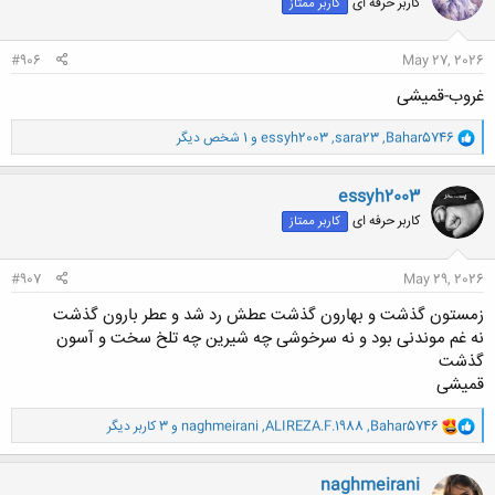
کاربر حرفه ای
کاربر ممتاز
ه
ا
:
#906
May 27, 2026
غروب-قمیشی
و
Bahar5746
,
sara23
,
essyh2003
و 1 شخص دیگر
ا
ک
ن
essyh2003
ش
کاربر حرفه ای
کاربر ممتاز
ه
ا
:
#907
May 29, 2026
زمستون گذشت و بهارون گذشت عطش رد شد و عطر بارون گذشت
نه غم موندنی بود و نه سرخوشی چه شیرین چه تلخ سخت و آسون
گذشت
قمیشی
و
Bahar5746
,
ALIREZA.F.1988
,
naghmeirani
و 3 کاربر دیگر
ا
ک
ن
naghmeirani
ش