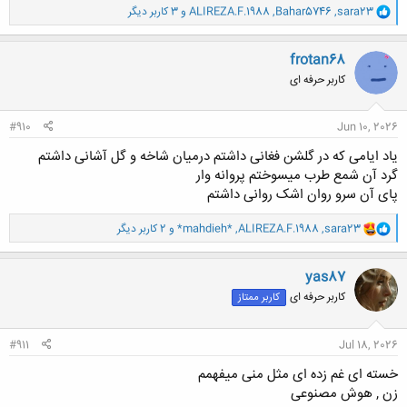
و
sara23
,
Bahar5746
,
ALIREZA.F.1988
و 3 کاربر دیگر
ا
ک
ن
frotan68
ش
کاربر حرفه ای
ه
ا
:
#910
Jun 10, 2026
یاد ایامی که در گلشن فغانی داشتم درمیان شاخه و گل آشانی داشتم
گرد آن شمع طرب میسوختم پروانه وار
پای آن سرو روان اشک روانی داشتم
و
sara23
,
ALIREZA.F.1988
,
*mahdieh*
و 2 کاربر دیگر
ا
ک
ن
yas87
ش
کاربر حرفه ای
کاربر ممتاز
ه
ا
:
#911
Jul 18, 2026
خسته ای غم زده ای مثل منی میفهمم
زن , هوش مصنوعی