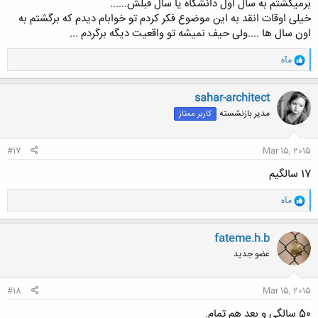
برمیگشتم به سال اول دانشگاه یا سال قبلش......
خیلی اوقات انقد به این موضوع فکر کردم تو خوابام دیدم که برگشتم به
اون سال ها ....ولی حیف نمیشه تو واقعیت دیگه برگردم ...
و
مآه
ا
ک
ن
sahar-architect
ش
مدیر بازنشسته
کاربر ممتاز
ه
ا
:
#17
Mar 15, 2015
17 سالگیم
و
مآه
ا
ک
ن
fateme.h.b
ش
عضو جدید
ه
ا
:
#18
Mar 15, 2015
50 سالگی و بعد هم تمام.