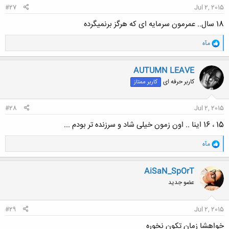
#27
Jul 2, 2015
18 سال.. عمرمون سرمایه ای که هرگز برنمیگرده
و
مآه
ا
ک
ن
AUTUMN LEAVE
ش
کاربر حرفه ای
کاربر ممتاز
ه
ا
:
#28
Jul 2, 2015
15 ، 16 اینا .. اون زمون خیلی شاد و سرزنده تر بودم ...
و
مآه
ا
ک
ن
AiSaN_SpOrT
ش
عضو جدید
ه
ا
:
#29
Jul 2, 2015
خواهشا زمان تکون نخوره