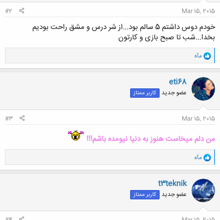
:
#2
Mar 15, 2015
خودم دوس داشتم 5 سالم بود...از شر درس و مشق راحت بودیم
بخدا...شب تا صبح بازی و کارتون
و
مآه
ا
ک
ن
eti68
ش
عضو جدید
کاربر ممتاز
ه
ا
:
#3
Mar 15, 2015
من دلم میخاست هنوز به دنیا نیومده باشم!!!
و
مآه
ا
ک
ن
t3teknik
ش
عضو جدید
کاربر ممتاز
ه
ا
: