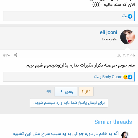
الان که سنم عالیه =))))
و
مآه
ا
ک
ن
eli jooni
ش
عضو جدید
ه
ا
:
#30
Jul 2, 2015
منم خوبم حوصله تکرار مکررات ندارم بذارزودترتموم شیم بریم
و
Body Guard
و
مآه
ا
ک
ن
آخر
1 از 4
بعدی
ش
ه
برای ارسال پاسخ شما باید وارد سیستم شوید.
ا
:
Similar threads
اگه یه خانم در دوره جوانی به یه سیب سرخ مثل این تشبیه