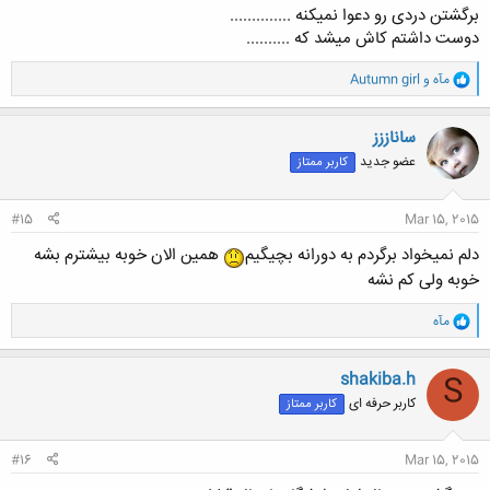
برگشتن دردی رو دعوا نمیکنه ..............
دوست داشتم کاش میشد که ..........
و
مآه
و
Autumn girl
ا
ک
ن
ساناززز
ش
عضو جدید
کاربر ممتاز
ه
ا
:
#15
Mar 15, 2015
دلم نمیخواد برگردم به دورانه بچیگیم
همین الان خوبه بیشترم بشه
خوبه ولی کم نشه
و
مآه
ا
ک
ن
shakiba.h
S
ش
کاربر حرفه ای
کاربر ممتاز
ه
ا
:
#16
Mar 15, 2015