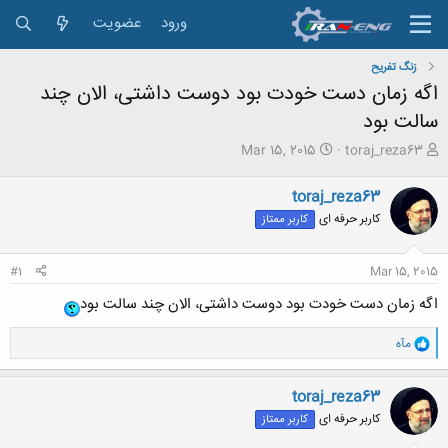
ورود
عضویت
زنگ تفريح
اگه زمان دست خودت بود دوست داشتی، الان چند
سالت بود
ش
ت
Mar 15, 2015
toraj_reza63
ر
ا
و
ر
toraj_reza63
ع
ی
کاربر حرفه ای
کاربر ممتاز
ک
خ
ن
ش
ن
ر
#1
Mar 15, 2015
د
و
ه
ع
اگه زمان دست خودت بود دوست داشتی، الان چند سالت بود
م
و
و
مآه
ض
ا
و
ک
ع
ن
toraj_reza63
ش
کاربر حرفه ای
کاربر ممتاز
ه
ا