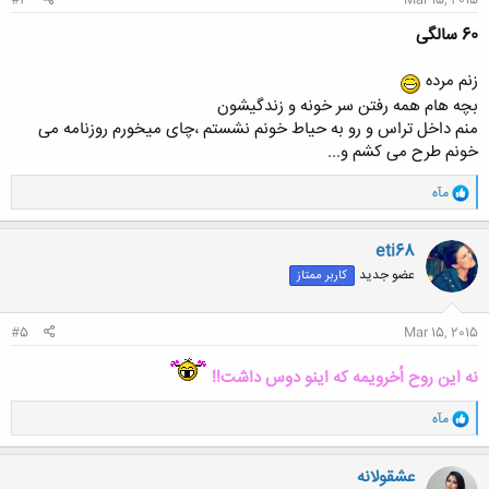
#4
Mar 15, 2015
60 سالگی
زنم مرده
بچه هام همه رفتن سر خونه و زندگیشون
منم داخل تراس و رو به حیاط خونم نشستم ،چای میخورم روزنامه می
خونم طرح می کشم و...
و
مآه
ا
ک
ن
eti68
ش
عضو جدید
کاربر ممتاز
ه
ا
:
#5
Mar 15, 2015
نه این روح اُخرویمه که اینو دوس داشت!!
و
مآه
ا
ک
ن
عشقولانه
ش