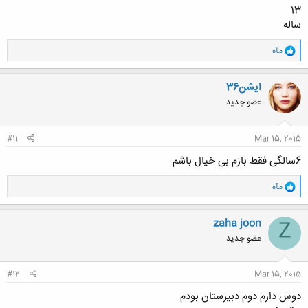
13
ساله
و
مآه
ا
ک
ن
ایشن36
ش
عضو جدید
ه
ا
:
#11
Mar 15, 2015
6سالگی فقط بازم بی خیال باشم
و
مآه
ا
ک
ن
zaha joon
Z
ش
عضو جدید
ه
ا
:
#12
Mar 15, 2015
دوس دارم دوم دبیرستان بودم