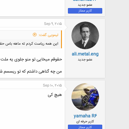
عضو جدید
کاربر ممتاز
Sep 9, 2015
لیمویی گفت:
این همه ریاست کردم ته ماهه باس حق
ali.metal.eng
حقوقم میخایی تو منو جلوی یه ملت 
عضو جدید
من چه گناهی داشتم که تو ریسسم 
Sep 10, 2015
هیچ کی
yamaha R6
کاربر حرفه ای
کاربر ممتاز