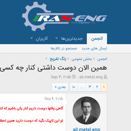
انجمن
جدیدترین‌ها
کاربران
ارسال های جدید
جستجو در تالارها
انجمن
بخش عمومی
زنگ تفريح
همین الان دوست داشتی کنار چه کسی
ش
ت
Sep 4, 2015
ali.metal.eng
ر
ا
1
2
3
...
10
بعدی
و
ر
ع
ی
ک
خ
Sep 4, 2015
ن
ش
ن
ر
گاهی وقتها دوست داریم کنار یکی باشیم که ک
د
و
ه
ع
تو این تاپیک بگید که دوست دارید همین لحظه
م
ali.metal.eng
و