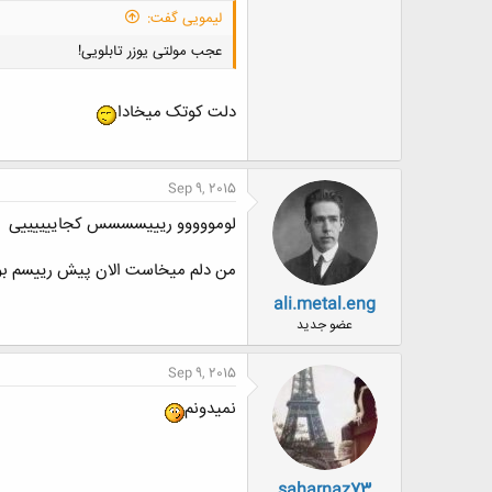
لیمویی گفت:
عجب مولتی یوزر تابلویی!
دلت کوتک میخادا
Sep 9, 2015
لومووووو ریییسسسس کجاییییییی
من دلم میخاست الان پیش رییسم بو
ali.metal.eng
عضو جدید
Sep 9, 2015
نمیدونم
saharnaz73