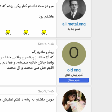
ش
ه
من دوست داشتم کنار یکی بودم که در
ا
:
عاشقم بود
ali.metal.eng
عضو جدید
Sep 7, 2015
O
پیش مادربزرگم
که 16 ساله از پیشمون رفته... خدا مواظبش باش.
واقعا جاش خالیه همیشه. واقعا دلم 
اللهم صل علی محمد و ال محمد
old eng
کاربر بیش فعال
کاربر ممتاز
Sep 7, 2015
دوس داشتم یه پشه داشتم اهلیش م