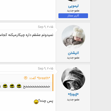
لیمویی
عضو جدید
کاربر ممتاز
Sep 9, 2015
نمیدونم عشقم داره چیکارمیکنه کجا
انیشتن
عضو جدید
Sep 9, 2015
*breath* گفت:
خخخخخخخخخخخخ
*fred*
عضو جدید
پس چده؟