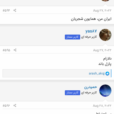
#594
Aug 27, 2022
ایران من، همایون شجریان
yas87
کاربر حرفه ای
کاربر ممتاز
#595
Aug 27, 2022
دلارام
پازل باند
و
arash_akqj
ا
ک
ن
حميدرن
ش
کاربر حرفه ای
کاربر ممتاز
ه
ا
:
#596
Aug 28, 2022