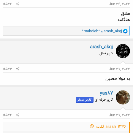
#572
Jun 24, 2022
عشق
هنگامه
و
arash_akqj
و
*mahdieh*
ا
ک
ن
arash_akqj
ش
کاربر فعال
ه
ا
:
#573
Jun 27, 2022
به مولا حصین
yas87
کاربر حرفه ای
کاربر ممتاز
#574
Jun 27, 2022
arash_1376 گفت: