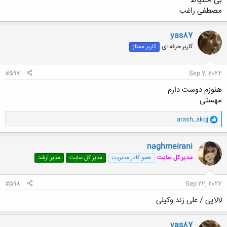
بی احتیاط
مصطفی راغب
yas87
کاربر حرفه ای
کاربر ممتاز
#597
Sep 7, 2022
هنوزم دوست دارم
مهستی
و
arash_akqj
ا
ک
ن
naghmeirani
ش
مدیر کل سایت
عضو کادر مدیریت
مدیر کل سایت
مدیر ارشد
ه
ا
:
#598
Sep 22, 2022
لالایی / علی زند وکیلی
yas87