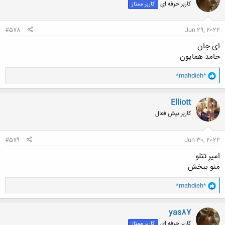
کاربر حرفه ای
کاربر ممتاز
ه
ا
:
#578
Jun 29, 2022
ای جان
حامد همایون
و
*mahdieh*
ا
ک
ن
Elliott
ش
کاربر بیش فعال
ه
ا
:
#579
Jun 30, 2022
امیر تتلو
منو ببخش
و
*mahdieh*
ا
ک
ن
yas87
ش
کاربر حرفه ای
کاربر ممتاز
ه