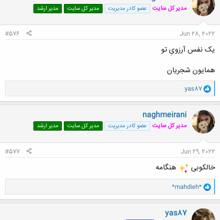
ش
مدیر کل سایت
عضو کادر مدیریت
مدیر کل سایت
مدیر ارشد
ه
ا
:
#576
Jun 28, 2022
یک نفس آرزویِ تو
همایون شجریان
و
yas87
ا
ک
ن
naghmeirani
ش
مدیر کل سایت
عضو کادر مدیریت
مدیر کل سایت
مدیر ارشد
ه
ا
:
#577
Jun 29, 2022
خالکوبی
هنگامه
و
*mahdieh*
ا
ک
ن
yas87
ش