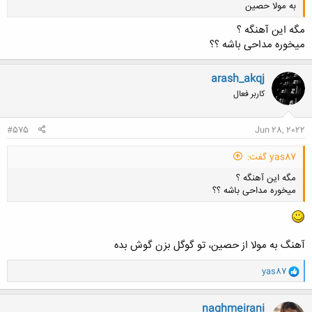
به مولا حصین
مگه این آهنگه ؟
میخوره مداحی باشه ؟؟
arash_akqj
کاربر فعال
کلیک کنید تا باز شود...
#575
Jun 28, 2022
yas87 گفت:
مگه این آهنگه ؟
میخوره مداحی باشه ؟؟
آهنگ به مولا از حصین، تو گوگل بزن گوش بده
و
کلیک کنید تا باز شود...
yas87
ا
ک
ن
naghmeirani