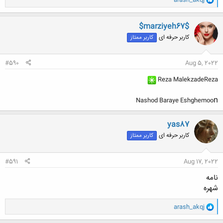
ا
ک
ن
$marziyeh67$
ش
کاربر حرفه ای
کاربر ممتاز
ه
ا
:
#590
Aug 5, 2022
Reza MalekzadeReza
n
Nashod Baraye Eshghemoo
yas87
کاربر حرفه ای
کاربر ممتاز
#591
Aug 17, 2022
نامه
شهره
و
arash_akqj
ا
ک