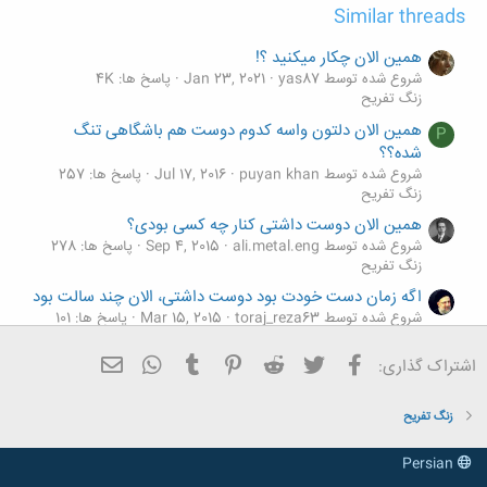
Similar threads
همین الان چکار میکنید ؟!
شروع شده توسط yas87
Jan 23, 2021
پاسخ ها: 4K
زنگ تفريح
همین الان دلتون واسه کدوم دوست هم باشگاهی تنگ
P
شده؟؟
شروع شده توسط puyan khan
Jul 17, 2016
پاسخ ها: 257
زنگ تفريح
همین الان دوست داشتی کنار چه کسی بودی؟
شروع شده توسط ali.metal.eng
Sep 4, 2015
پاسخ ها: 278
زنگ تفريح
اگه زمان دست خودت بود دوست داشتی، الان چند سالت بود
شروع شده توسط toraj_reza63
Mar 15, 2015
پاسخ ها: 101
زنگ تفريح
فیسبوک
تویتر
Reddit
Pinterest
Tumblr
ایمیل
WhatsApp
اشتراک گذاری:
الان در حال حاضر تنها نگرانیت چیه؟؟؟؟؟
شروع شده توسط saeeddhk
Aug 11, 2014
پاسخ ها: 182
زنگ تفريح
زنگ تفريح
Persian