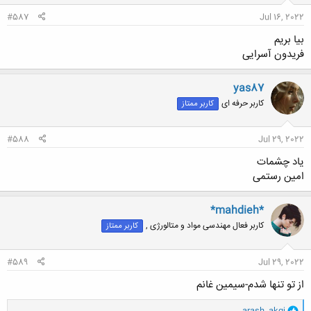
#587
Jul 16, 2022
بیا بریم
فریدون آسرایی
yas87
کاربر حرفه ای
کاربر ممتاز
#588
Jul 29, 2022
یاد چشمات
امین رستمی
*mahdieh*
کاربر فعال مهندسی مواد و متالورژی ,
کاربر ممتاز
#589
Jul 29, 2022
از تو تنها شدم-سیمین غانم
و
arash_akqj