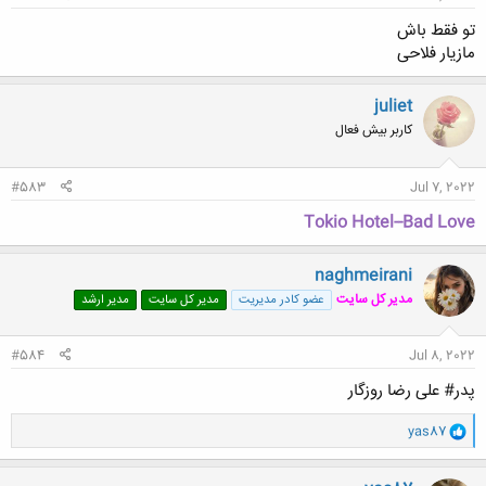
تو فقط باش
مازیار فلاحی
juliet
کاربر بیش فعال
#583
Jul 7, 2022
Tokio Hotel--Bad Love
naghmeirani
مدیر کل سایت
عضو کادر مدیریت
مدیر کل سایت
مدیر ارشد
#584
Jul 8, 2022
پدر# علی رضا روزگار
و
yas87
ا
ک
ن