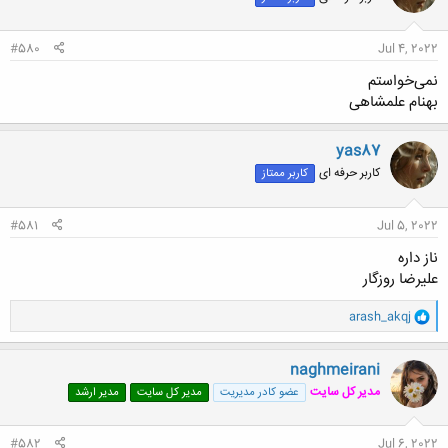
ا
:
#580
Jul 4, 2022
نمی‌خواستم
بهنام علمشاهی
yas87
کاربر حرفه ای
کاربر ممتاز
#581
Jul 5, 2022
ناز داره
علیرضا روزگار
و
arash_akqj
ا
ک
ن
naghmeirani
ش
مدیر کل سایت
عضو کادر مدیریت
مدیر کل سایت
مدیر ارشد
ه
ا
:
#582
Jul 6, 2022