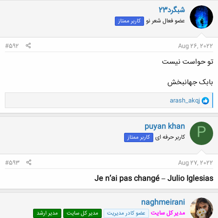
ن
شبگرد23
ش
عضو فعال شعر نو
کاربر ممتاز
ه
ا
:
#592
Aug 26, 2022
تو حواست نیست
بابک جهانبخش
و
arash_akqj
ا
ک
ن
puyan khan
P
ش
کاربر حرفه ای
کاربر ممتاز
ه
ا
:
#593
Aug 27, 2022
Je n’ai pas changé – Julio Iglesias
naghmeirani
مدیر کل سایت
عضو کادر مدیریت
مدیر کل سایت
مدیر ارشد