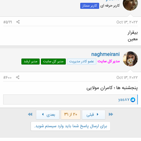
کاربر حرفه ای
کاربر ممتاز
#599
Oct 13, 2022
بیقرار
معین
naghmeirani
مدیر کل سایت
عضو کادر مدیریت
مدیر کل سایت
مدیر ارشد
#600
Oct 13, 2022
پنجشنبه ها ؛ کامران مولایی
و
yas87
ا
ک
ن
اول
آخر
20 از 31
قبلی
بعدی
ش
ه
برای ارسال پاسخ شما باید وارد سیستم شوید.
ا
: