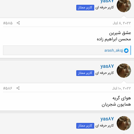
yas87
ش
کاربر حرفه ای
کاربر ممتاز
ه
ا
:
#585
Jul 8, 2022
عشق شیرین
محسن ابراهیم زاده
و
arash_akqj
ا
ک
ن
yas87
ش
کاربر حرفه ای
کاربر ممتاز
ه
ا
:
#586
Jul 10, 2022
هوای گریه
همایون شجریان
yas87
کاربر حرفه ای
کاربر ممتاز