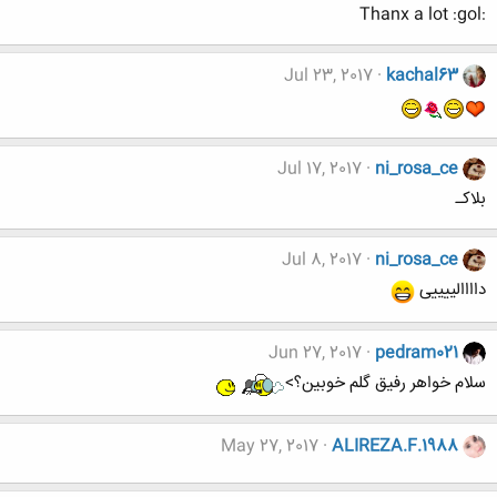
:Thanx a lot :gol
Jul 23, 2017
kachal63
Jul 17, 2017
ni_rosa_ce
بلاکـ
Jul 8, 2017
ni_rosa_ce
داااالییییی
Jun 27, 2017
pedram021
سلام خواهر رفیق گلم خوبین؟>
May 27, 2017
ALIREZA.F.1988