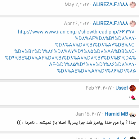
May 2, 2017
ALIREZA.F.1988
Apr 26, 2017
ALIREZA.F.1988
http://www.www.iran-eng.ir/showthread.php/661378-
%D8%AF%D8%B9%D8%A7-
%D8%A8%D8%B1%D8%A7%DB%8C-
%D8%B3%D9%84%D8%A7%D9%85%D8%AA%DB%8C-
%D9%BE%D8%AF%D8%B1%D8%A8%D8%B2%D8%B1%DA%
AF-%D9%85%D9%88%D9%86%D8%A7-
%D8%AE%D8%A7%D9%86%D9%85
Feb 24, 2017
Ussef
:
Jan 15, 2017
Hamid MB
جدا ؟ برا من خدا بیامرز شد چرا پس!! اصلا باز نمیشه... نامردا : ))