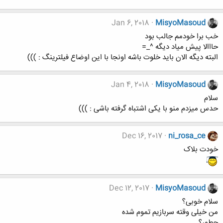
Jan 6, 2018
MisyoMasoud
خب برا خودمم جالب بود
حااالا پیش میاد دیگه ^_=
البته دیگه الان باید خلوت باشه اونجا با این اوضاع فیلترینگ : )))
Jan 4, 2018
MisyoMasoud
سلام
حدس میزدم منو با یکی اشتباه گرفته باشی : )))
Dec 16, 2017
ni_rosa_ce
خودت بلاک
Dec 12, 2017
MisyoMasoud
سلام خوبی؟
من خیلی وقته سربازیم تموم شده
چطور؟