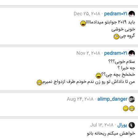
Dec 25, 2018
pedram021
باید 2019 جوابتو میدادماااا
خوبی خوشی
گروه چی
Nov 2, 2018
pedram021
سلام خوبی؟؟؟
جه خبرا ؟
خخخخ بچه چی؟؟
من تا داداش تو رو زن ندم خودم طرف ازدواج نمیرم
Aug 24, 2018
alimp_danger
یورال
Jul 12, 2018
خواهش میکنم ریحانه بانو