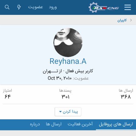
ورود
عضویت
کاربران
Reyhana.A
کاربر بیش فعال
·
از
تـــهران
عضویت
Oct 30, 2010
ارسال ها
پسندها
امتیاز
64
301
368
پیدا کردن
ارسال های پروفایل
آخرین فعالیت
ارسال ها
درباره