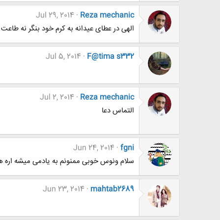
Jul 29, 2014
Reza mechanic
الهی در عطای عیدانه به كرم خود بنگر نه طاعت 
Jul 5, 2014
F@tima s332
Jul 2, 2014
Reza mechanic
التماس دعا
Jun 24, 2014
fgni
سلام ونوس خوبی ممنونم به یادمی میشه اره ه
Jun 23, 2014
mahtab2689