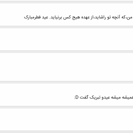
من،كه آنچه تو راشاید،از عهده هیج كس برنیاید. عید فطرمبارک
میشه میشه عیدو تبریک گفت D: