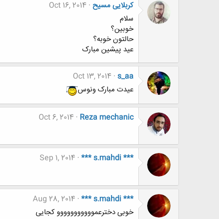
کربلایی مسیح
Oct 16, 2014
سلام
خوبین؟
حالتون خوبه؟
عید پیشین مبارک
Oct 13, 2014
s_aa
عیدت مبارک ونوس
Oct 6, 2014
Reza mechanic
Sep 1, 2014
*** s.mahdi ***
Aug 28, 2014
*** s.mahdi ***
خوبی دخترعمووووووووووو کجایی