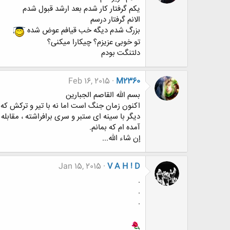
یکم گرفتار کار شدم بعد ارشد قبول شدم
الانم گرفتار درسم
بزرگ شدم دیگه خب قیافم عوض شده
تو خوبی عزیزم؟ چیکارا میکنی؟
دلتنگت بودم
Feb 16, 2015
M2360
بسم الله القاصم الجبارین
اکنون زمان جنگ است اما نه با تیر و ترکش که ت
دیگر با سینه ای ستبر و سری برافراشته ، مقابله 
آمده ام که بمانم.
إن شاء الله...
Jan 15, 2015
V A H ! D
.
.
.