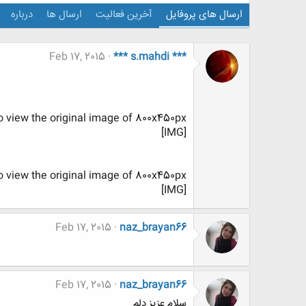
ارسال های پروفایل
آخرین فعالیت
ارسال ها
درباره
Feb 17, 2015
*** s.mahdi ***
o view the original image of 800x450px.
[IMG]
o view the original image of 800x450px.
[IMG]
Feb 17, 2015
naz_brayan66
Feb 17, 2015
naz_brayan66
سلام عزیز دلم