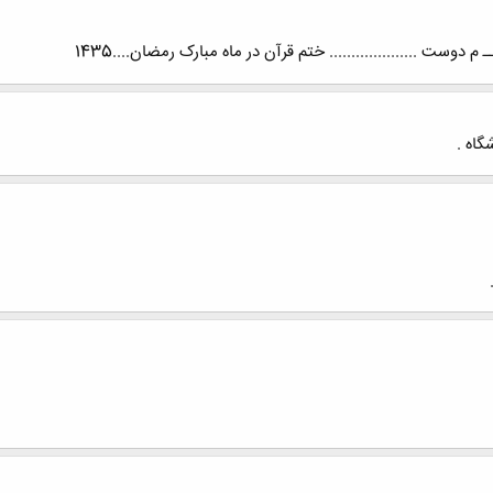
وست .................... ختم قرآن در ماه مبارک رمضان....1435
گاه .