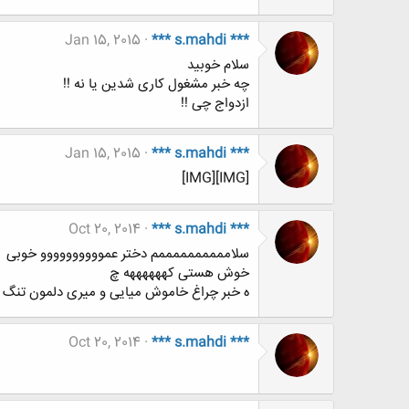
Jan 15, 2015
*** s.mahdi ***
سلام خوبید
چه خبر مشغول کاری شدین یا نه !!
ازدواج چی !!
Jan 15, 2015
*** s.mahdi ***
[IMG][IMG]
Oct 20, 2014
*** s.mahdi ***
سلاممممممممممم دختر عموووووووووو خوبی
خوش هستی کههههههه چ
ه خبر چراغ خاموش میایی و میری دلمون تنگ 
Oct 20, 2014
*** s.mahdi ***