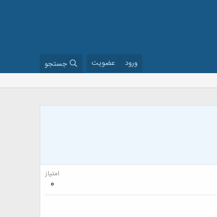
ورود
عضویت
جستجو
امتیاز
0