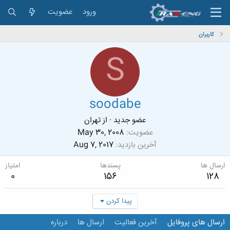
ورود
عضویت
کاربران
S
soodabe
عضو جدید
·
از
تهران
عضویت
May 30, 2008
آخرین بازدید
Aug 7, 2017
ارسال ها
پسندها
امتیاز
0
156
128
پیدا کردن
ارسال های پروفایل
آخرین فعالیت
ارسال ها
درباره