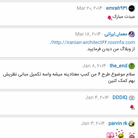
Mar 20, 2014
emrah931
عیدت مبارک
معمار_ایرانی
Mar 18, 2014
http://iranian-architect66.roomfa.com/
از وبلاگ من دیدن فرمایید.
Jan 8, 2014
the_end
T
سلام موضوع طرح 6 من کمپ معتادینه میشه واسه تکمیل مبانی نظریش
بهم کمک کنین
Jan 4, 2014
DDDIQ
Jan 3, 2014
parvin rk