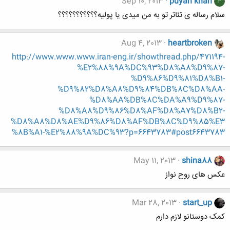
Sep 10, 2013
puyan khan
P
سلام رساله ی تئاتر تو به من میدی یا پولیه؟؟؟؟؟؟؟؟؟؟؟
Aug 4, 2013
heartbroken
http://www.www.www.iran-eng.ir/showthread.php/471194-
%E2%88%9A%DC%93%D8%A8%D9%87-
%D9%86%D9%81%D8%B1-
%D9%82%D8%A8%D9%84%DB%8C%D8%AA-
%D8%AA%DB%8C%DA%A9%D9%87-
%D8%A8%D9%86%D8%AF%D8%A7%D8%B2-
%D8%A8%D8%AE%D9%86%D8%AF%DB%8C%D9%85%E3
%8B%A1-%E2%88%9A%DC%93?p=6643783#post6643783
May 11, 2013
shina88
عکس های روح نواز
Mar 28, 2013
start_up
کمک دوستانو لازم دارم