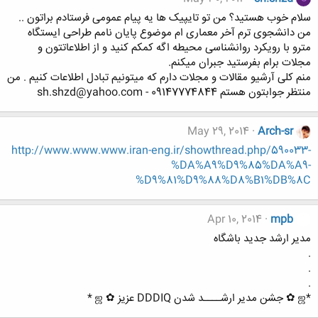
سلام خوب هستید؟ من تو تایپیک ها یه پیام عمومی فرستادم براتون ..
من دانشجوی ترم آخر معماری ام موضوع پایان نامم طراحی ایستگاه
مترو با رویکرد روانشناسی محیطه اگه کمکم کنید و از اطلاعاتتون و
مجلات برام بفرستید جبران میکنم.
منم کلی آرشیو مقالات و مجلات دارم که میتونیم تبادل اطلاعات کنیم . من
منتظر جوابتون هستم 09147774844 - sh.shzd@yahoo.com
May 29, 2014
Arch-sr
http://www.www.www.iran-eng.ir/showthread.php/590033-
%DA%A9%D9%85%DA%A9-
%D9%81%D9%88%D8%B1%DB%8C
Apr 10, 2014
mpb
مدیر ارشد جدید باشگاه
.
.
.
*ஜ ✿ جشن مدیر ارشــــد شدن DDDIQ عزیز ✿ ஜ *