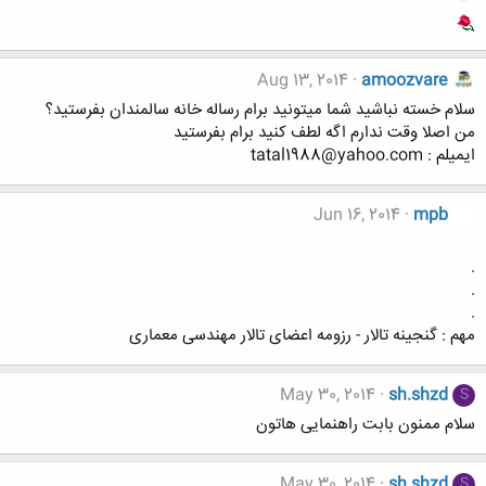
Aug 13, 2014
amoozvare
سلام خسته نباشید شما میتونید برام رساله خانه سالمندان بفرستید؟
من اصلا وقت ندارم اگه لطف کنید برام بفرستید
ایمیلم : tatal1988@yahoo.com
Jun 16, 2014
mpb
.
.
.
مهم : گنجینه تالار - رزومه اعضای تالار مهندسی معماری
May 30, 2014
sh.shzd
S
سلام ممنون بابت راهنمایی هاتون
May 30, 2014
sh.shzd
S