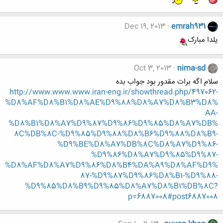
Dec 19, 2013
emrah931
یلدا مبارک
Oct 3, 2013
nima-sd
سلام اگه برات مقدور بود جواب بده
http://www.www.www.iran-eng.ir/showthread.php/497062-
%D8%AF%D8%B1%D8%AE%D9%88%D8%A7%D8%B3%D8%
AA-
%D8%B1%D8%A7%D9%87%D9%86%D9%85%D8%A7%DB%
8C%DB%8C-%D9%85%D9%88%D8%B6%D9%88%D8%B9-
%D9%BE%D8%A7%DB%8C%D8%A7%D9%86-
%D9%86%D8%A7%D9%85%D9%87-
%D8%AF%D8%A7%D9%86%D8%B4%DA%A9%D8%AF%D9%
87-%D9%87%D9%86%D8%B1-%D9%88-
%D9%85%D8%B9%D9%85%D8%A7%D8%B1%DB%8C?
p=6887008#post6887008