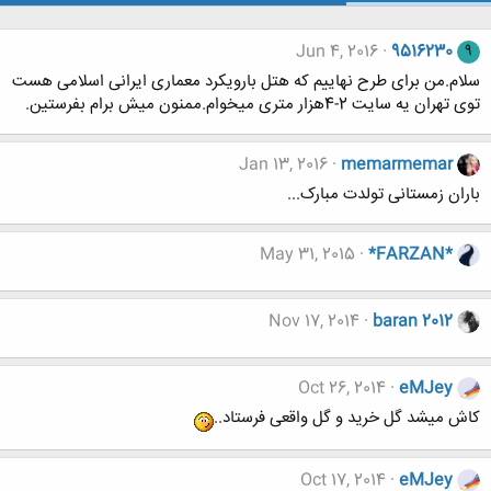
Jun 4, 2016
9516230
9
سلام.من برای طرح نهاییم که هتل بارویکرد معماری ایرانی اسلامی هست
توی تهران یه سایت 2-4هزار متری میخوام.ممنون میش برام بفرستین.
Jan 13, 2016
memarmemar
باران زمستانی تولدت مبارک...
May 31, 2015
*FARZAN*
Nov 17, 2014
baran 2012
Oct 26, 2014
eMJey
کاش میشد گل خرید و گل واقعی فرستاد..
Oct 17, 2014
eMJey