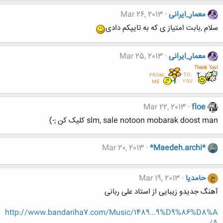
معمار_ایرانی
Mar 26, 2013
سلام ,بابت امتیاز ی که به تایپکم دادی
معمار_ایرانی
Mar 25, 2013
Mar 22, 2013
floe
slm, sale notoon mobarak doost man کلیک کن ;-)
Mar 20, 2013
*Maedeh.archi*
حامدیا
Mar 19, 2013
ح
آهنگ جدیدو زیبایی از استاد علی ربانی
http://www.bandariha7.com/Music/1489...9%D9%86%D8%A