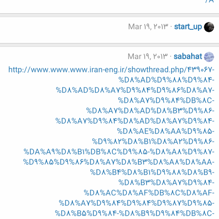
A/
Mar 19, 2013
start_up
Mar 19, 2013
sabahat
http://www.www.www.iran-eng.ir/showthread.php/439067-
%D8%AD%D9%88%D9%84-
%D8%AD%D8%A7%D9%84%D9%86%D8%A7-
%D8%A7%D9%84%DB%8C-
%D8%A7%D8%AD%D8%B3%D9%86-
%D8%A7%D9%84%D8%AD%D8%A7%D9%84-
%D8%AE%D8%AA%D9%85-
%D9%82%D8%B1%D8%A2%D9%86-
%DA%A9%D8%B1%DB%8C%D9%85-%D8%A8%D9%87-
%D9%85%D9%86%D8%A7%D8%B3%D8%A8%D8%AA-
%D8%B4%D8%B1%D9%88%D8%B9-
%D8%B3%D8%A7%D9%84-
%D8%AC%D8%AF%DB%8C%D8%AF-
%D8%A7%D9%84%D9%84%D9%87%D9%85-
%D8%B5%D9%84-%D8%B9%D9%84%DB%8C-