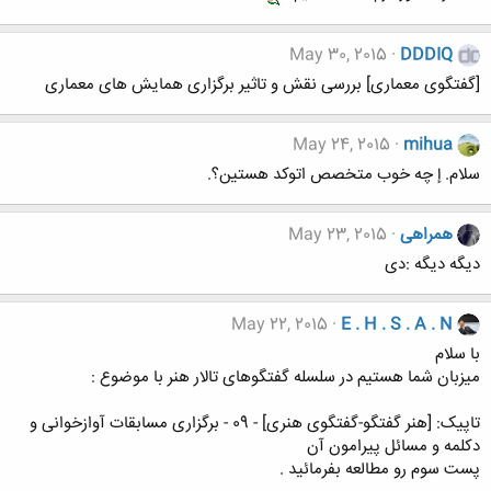
May 30, 2015
DDDIQ
[گفتگوی معماری] بررسی نقش و تاثیر برگزاری همایش های معماری
May 24, 2015
mihua
سلام. إ چه خوب متخصص اتوکد هستین؟.
همراهی
May 23, 2015
دیگه دیگه :دی
May 22, 2015
E . H . S . A . N
با سلام
میزبان شما هستیم در سلسله گفتگوهای تالار هنر با موضوع :
تاپیک: [هنر گفتگو-گفتگوی هنری] - 09 - برگزاری مسابقات آوازخوانی و
دکلمه و مسائل پیرامون آن
پست سوم رو مطالعه بفرمائید .