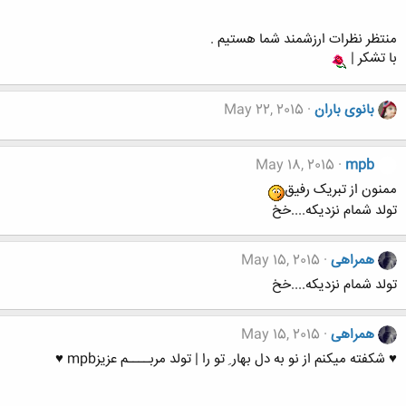
منتظر نظرات ارزشمند شما هستیم .
با تشکر |
بانوی باران
May 22, 2015
May 18, 2015
mpb
ممنون از تبریک رفیق
تولد شمام نزدیکه....خخ
همراهی
May 15, 2015
تولد شمام نزدیکه....خخ
همراهی
May 15, 2015
♥ شکفته میکنم از نو به دل بهار ِ تو را | تولد مربــــم عزیزmpb ♥