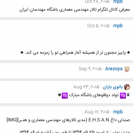
Oct 28, 2015
mpb
معرفی کانال تلگرام تالار مهندسی معماری باشگاه مهندسان ایران
Oct 5, 2015
mpb
♣ پاییز مجنون تر از همیشه آغاز همراهی تو را زمزمه می کند. ♣
Sep 9, 2015
Arezoya
بانوی باران
Aug 23, 2015
♛
︎ تولد دوقلوهای باشگاه مبارک
︎♚
Aug 17, 2015
mpb
صندلی داغ E.H.S.A.N (مدیر تالارهای مهندسی معماری و هنـر)[IMG]
مدت زمان : از امروز 1394.05.25 تا ظهر روز یکشنبه 1394.06.01