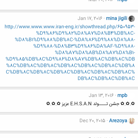
Jan 17, 2016
mina jigili
http://www.www.www.iran-eng.ir/showthread.php/650953-
%D9%86%D9%82%D8%A7%D8%B4%DB%8C-
%D8%B1%D9%88%DB%8C-%DA%86%D9%88%D8%A8-
%D9%88-%D8%B3%D9%86%DA%AF-%D9%88-
%D8%A7%D8%AB%D8%A7%D8%B1-
%D9%85%DB%8C%D9%86%D8%A7%DB%8C%DB%8C%DB
%8C%DB%8C%DB%8C%DB%8C%DB%8C%DB%8C%DB%8
C%DB%8C%DB%8C%DB%8C%DB%8C%DB%8C%DB%8C%
DB%8C%DB%8C%DB%8C
Jan 13, 2016
mpb
✿.✿.✿ جشن تــــولد E.H.S.A.N عزیز ✿.✿.✿
Dec 20, 2015
Arezoya