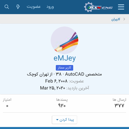
ورود
عضویت
کاربران
eMJey
کاربر ممتاز
متخصص AutoCAD
·
38
·
از
تهران کوچک
عضویت
Feb 6, 2008
آخرین بازدید
Mar 25, 2020
ارسال ها
پسندها
امتیاز
0
920
377
پیدا کردن