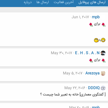
ارسال های پروفایل
آخرین فعالیت
ارسال ها
درباره
Jun 1, 2017
mpb
برای
May 30, 2017
E . H . S . A . N
برای
May 5, 2017
Arezoya
May 22, 2016
DDDIQ
[ گفتگوی معماری] خانه به تعبیر شما چیست ؟
Mar 20, 2016
mpb