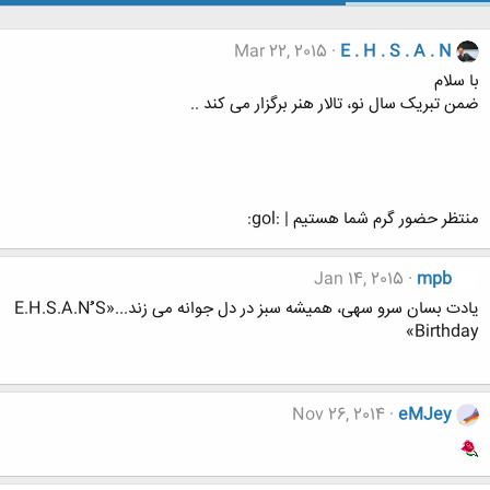
Mar 22, 2015
E . H . S . A . N
با سلام
ضمن تبریک سال نو، تالار هنر برگزار می کند ..
منتظر حضور گرم شما هستیم | :gol:
Jan 14, 2015
mpb
یادت بسان سرو سهی، همیشه سبز در دل جوانه می زند...«E.H.S.A.Nُُُ S
Birthday»
Nov 26, 2014
eMJey