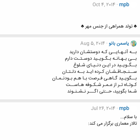
Oct 4, 2014
mpb
♣ تولد همراهی از جنس مهر ♣
یاسمن بانو
Aug 5, 2014
بــه آنـهـایــی کـه دوستشـان دارید
بــی بـهـانـه بـگـویـید دوسـتـت دارم
بــگـویـید در ایـن دنـیـای شـلوغ
ســنـجـاقـشـان کـرده ایـد بــه دلـتـان
بــگویـید گـاهـی فـرصت بـا هـم بـودنـمـان
کـوتـاه تـر از عـمـر شـکـوفه هـاســت
شـما بگویید، حــَتی اگـــر نـشـنـوند
Jul 26, 2014
mpb
با سلام...
تالار معماری برگزار می کند: