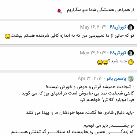
از همراهی همیشگی شما سپاسگزاریم ...
کورش68
May 16, 2014
تو که حالی از ما نمیپرسی من که به اندازه کافی شرمنده هستم پیشت
کورش68
May 14, 2014
چیه شینا؟
یاسمن بانو
Apr 24, 2014
- شجاعت همیشه غُرش و جوش و خورش نیست!
گاهی شجاعت صدایی خاموش است در انتهای روز که می گوید :
فردا دوباره "تلاش" خواهـم کرد
-باید دنبال شادی ها گشت، غمها خودشان ما را پیدا می کنند
-و چقــــــدر دیر می فهمیم
که زندگــــــی همین روزهاییست که منتظــــر گذشتنش هســتیم.. .