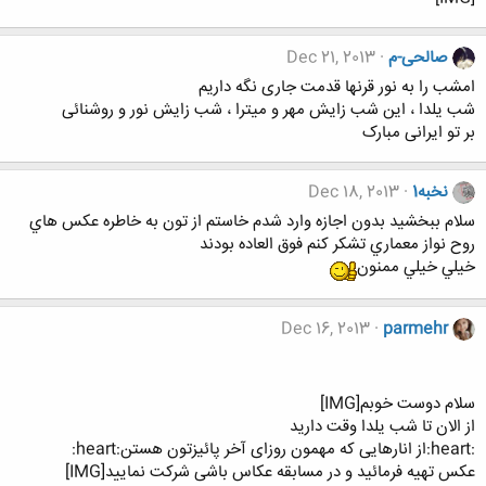
صالحی-م
Dec 21, 2013
امشب را به نور قرنها قدمت جاری نگه داریم
شب یلدا ، این شب زایش مهر و میترا ، شب زایش نور و روشنائی
بر تو ایرانی مبارک
نخبه1
Dec 18, 2013
سلام ببخشيد بدون اجازه وارد شدم خاستم از تون به خاطره عكس هاي
روح نواز معماري تشكر كنم فوق العاده بودند
خيلي خيلي ممنون
Dec 16, 2013
parmehr
سلام دوست خوبم[IMG]
از الان تا شب یلدا وقت دارید
:heart:از انارهایی که مهمون روزای آخر پائیزتون هستن:heart:
عکس تهیه فرمائید و در مسابقه عکاس باشی شرکت نمایید[IMG]