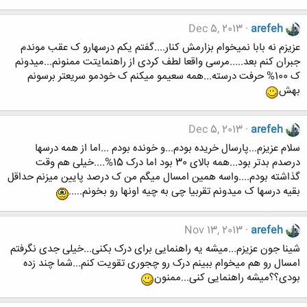
Dec 5, 2013
arefeh
عزیزم نه بابا نمیخوام بزارمش کنار....گفتم یکم درسهارو ک عقب موندم
جبران کنم بعد.....مرسی واقعا لطف کردی از راهنمایتت ممنونم...میدونم
ک 100% حرفت درسته...همه سعیمو میکنم ک خودمو سریعتر برسونم
بهش
Dec 5, 2013
arefeh
سلام عزیزم...پارسال خریده بودم...و خونده بودم ...اما از همه درسها
درصدم بدتر بود...همه بالای 30 بود اما درک 15%....خیلی هم وقت
گذاشته بودم....واسه همین امسال میگم من ک درصد پایین میزنم حداقل
بقیه درسها ک میدونم تقربیا چی به چیه اونها رو بخونم.....
Nov 13, 2013
arefeh
شینا جون عزیزم...میشه یه راهنمایی برای درک بکنی...خیلی جدی نگرفتم
امسال رو هم میخوام ببینم درک رو چجوری تقویت کنم...شما چند زده
بودی؟؟میشه راهنمایی کنی...ممنون