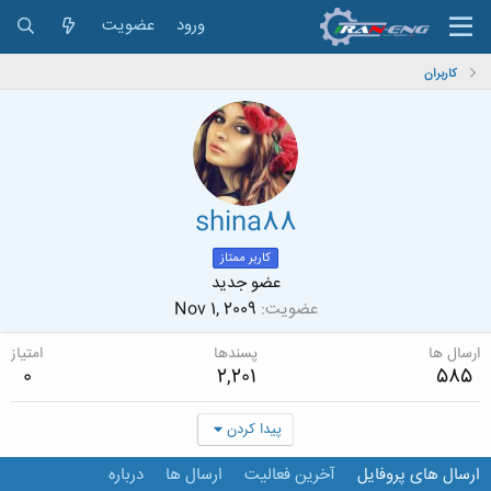
ورود
عضویت
کاربران
shina88
کاربر ممتاز
عضو جدید
عضویت
Nov 1, 2009
ارسال ها
پسندها
امتیاز
0
2,201
585
پیدا کردن
ارسال های پروفایل
آخرین فعالیت
ارسال ها
درباره