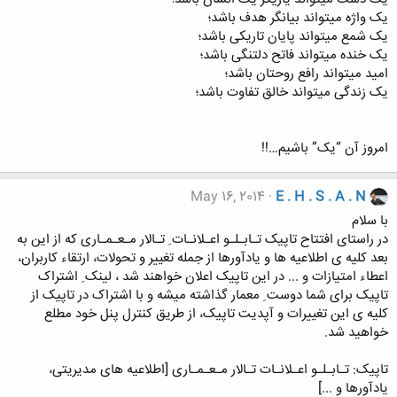
یک واژه میتواند بیانگر هدف باشد؛
یک شمع میتواند پایان تاریکی باشد؛
یک خنده میتواند فاتح دلتنگی باشد؛
امید میتواند رافع روحتان باشد؛
یک زندگی میتواند خالق تفاوت باشد؛
امروز آن “یک” باشیم…!!
May 16, 2014
E . H . S . A . N
با سلام
در راستای افتتاح تاپیک تـابـلـو اعـلانـات ِ تـالار مـعـمـاری که از این به
بعد کلیه ی اطلاعیه ها و یادآورها از جمله تغییر و تحولات، ارتقاء کاربران،
اعطاء امتیازات و ... در این تاپیک اعلان خواهند شد ، لینک ِ اشتراک
تاپیک برای شما دوست ِ معمار گذاشته میشه و با اشتراک در تاپیک از
کلیه ی این تغییرات و آپدیت تاپیک، از طریق کنترل پنل خود مطلع
خواهید شد.
تاپیک: تـابـلـو اعـلانـات تـالار مـعـمـاری [اطلاعیه های مدیریتی،
یادآورها و ...]