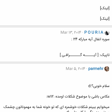
[لینک]
[لینک]
Mar 13, 2014
P O U R I A
سوره انفال آیه مبارکه 24 :
تاپیک: [ آیــــــه گـــــــرافـی ]
Mar 5, 2014
parmehr
سلام خوبی؟:d
عکاس باشی با موضوع شکلات اومده :w12:
میخوایم ببینم شکلات خوشمزه ای که تو خونه شما به مهموناتون چشمک