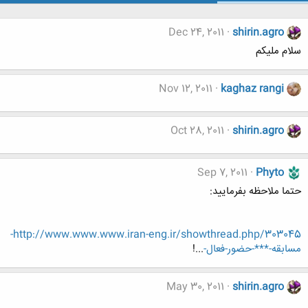
Dec 24, 2011
shirin.agro
سلام ملیکم
Nov 12, 2011
kaghaz rangi
Oct 28, 2011
shirin.agro
Sep 7, 2011
Phyto
حتما ملاحظه بفرمایید:
http://www.www.www.iran-eng.ir/showthread.php/303045-
مسابقه-***-حضور-فعال-
...!
May 30, 2011
shirin.agro