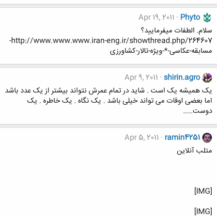
Apr 19, 2011
Phyto
سلام. الطفات میفرمایید؟
http://www.www.www.iran-eng.ir/showthread.php/264607-
مسابقه-عکاسی-*-ویژه-تالار-کشاورزی
Apr 9, 2011
shirin.agro
یک همیشه یک است . شاید در تمام عمرش نتواند بیشتر از یک عدد باشد
اما بعضی اوقات می تواند خیلی باشد . یک نگاه . یک خاطره . یک
دوست.....
Apr 5, 2011
ramin4251
متلب آنلاين
[IMG]
[IMG]