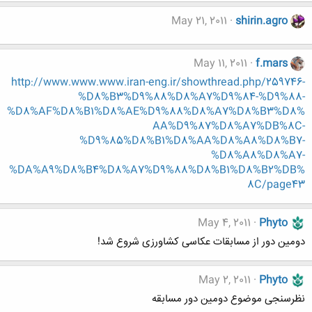
May 21, 2011
shirin.agro
May 11, 2011
f.mars
http://www.www.www.iran-eng.ir/showthread.php/259746-
%D8%B3%D9%88%D8%A7%D9%84-%D9%88-
%D8%AF%D8%B1%D8%AE%D9%88%D8%A7%D8%B3%D8%
AA%D9%87%D8%A7%DB%8C-
%D9%85%D8%B1%D8%AA%D8%A8%D8%B7-
%D8%A8%D8%A7-
%DA%A9%D8%B4%D8%A7%D9%88%D8%B1%D8%B2%DB%
8C/page43
May 4, 2011
Phyto
دومین دور از مسابقات عکاسی کشاورزی شروع شد!
May 2, 2011
Phyto
نظرسنجی موضوع دومین دور مسابقه