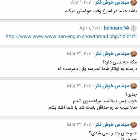
مهندس خوش فکر
Apr 1, 2011
باشه حتما در اسرع وقت عوضش میکنم
Apr 1, 2011
behnam.95
http://www.www.www.iran-eng.ir/showthread.php/259374
مهندس خوش فکر
Mar 31, 2011
مگه جه عیبی داره؟
درسته به اواتار شما نمیرسه ولی بامزست که
مهندس خوش فکر
Mar 31, 2011
جدی؟
خوب پس ببخشید مزاحمتون شدم
حالا عیب نداره حداقل باعث شد با شما اشنا بشم
مهندس خوش فکر
Mar 31, 2011
عمو جان چه رسمی شدی؟
چه خبرا؟