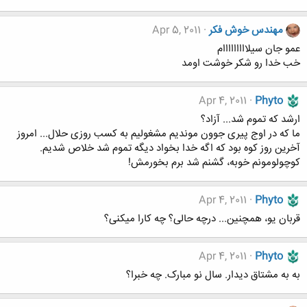
مهندس خوش فکر
Apr 5, 2011
عمو جان سیلااااااااام
خب خدا رو شکر خوشت اومد
Apr 4, 2011
Phyto
ارشد که تموم شد... آزاد؟
ما که در اوج پیری جوون موندیم مشغولیم به کسب روزی حلال... امروز
آخرین روز کوه بود که اگه خدا بخواد دیگه تموم شد خلاص شدیم.
کوچولومونم خوبه، گشنم شد برم بخورمش!
Apr 4, 2011
Phyto
قربان یو، همچنین... درچه حالی؟ چه کارا میکنی؟
Apr 4, 2011
Phyto
به به مشتاق دیدار. سال نو مبارک. چه خبرا؟