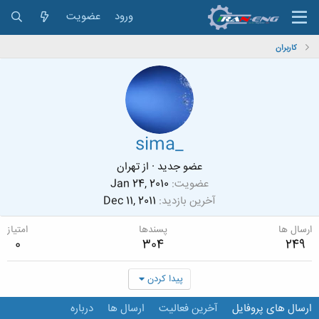
ورود
عضویت
کاربران
sima_
عضو جدید
·
از
تهران
عضویت
Jan 24, 2010
آخرین بازدید
Dec 11, 2011
ارسال ها
پسندها
امتیاز
0
304
249
پیدا کردن
ارسال های پروفایل
آخرین فعالیت
ارسال ها
درباره