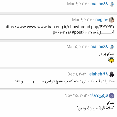
Mar 6, 2013
malihe68
Mar 6, 2013
negin:-
http://www.www.www.iran-eng.ir/showthread.php/437330-
آجـــــیل?p=6103718#post6103718
Mar 5, 2013
malihe68
سلام برادر
Dec 1, 2012
elaheh-98
خدا را در قلب کسانی دیدم که بی هیچ توقعی مـــــهــــــربانند...
نازنین1987
Nov 25, 2012
ن
سلام
"سَلامٌ قَولً مِن رَبٍّ رَحيمٍ"