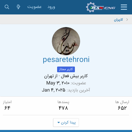
ورود
عضویت
کاربران
pesaretehroni
کاربر ممتاز
کاربر بیش فعال
·
از
تهران
عضویت
May 3, 2010
آخرین بازدید
Jan 4, 2025
ارسال ها
پسندها
امتیاز
64
478
652
پیدا کردن