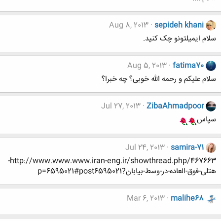
Aug 8, 2013
sepideh khani
سلام ایمیلتونو چک کنید.
Aug 5, 2013
fatima70
سلام علیکم و رحمه الله خوبی؟ چه خبرا؟
Jul 27, 2013
ZibaAhmadpoor
سپاس
Jul 24, 2013
samira-71
http://www.www.www.iran-eng.ir/showthread.php/467663-
هتلی-فوق-العاده-در-وسط-بیابان?p=6595021#post6595021
Mar 6, 2013
malihe68