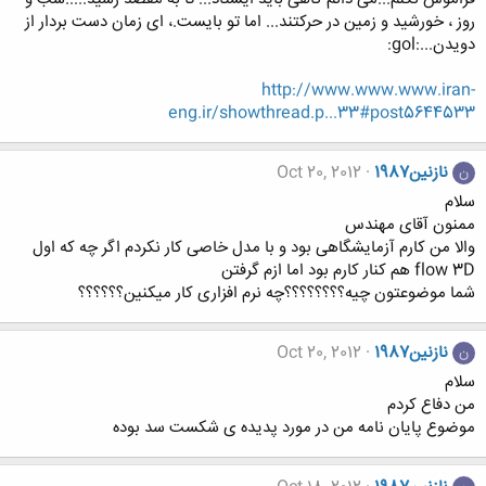
روز ، خورشید و زمین در حرکتند... اما تو بایست.، ای زمان دست بردار از
دویدن...:gol:
http://www.www.www.iran-
eng.ir/showthread.p...33#post5644533
نازنین1987
Oct 20, 2012
ن
سلام
ممنون آقای مهندس
والا من کارم آزمایشگاهی بود و با مدل خاصی کار نکردم اگر چه که اول
flow 3D هم کنار کارم بود اما ازم گرفتن
شما موضوعتون چیه؟؟؟؟؟؟؟؟چه نرم افزاری کار میکنین؟؟؟؟؟؟
نازنین1987
Oct 20, 2012
ن
سلام
من دفاع کردم
موضوع پایان نامه من در مورد پدیده ی شکست سد بوده