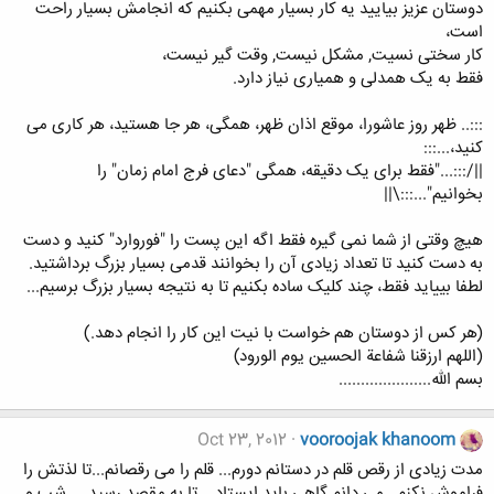
دوستان عزیز بیایید یه کار بسیار مهمی بکنیم که انجامش بسیار راحت
است،
کار سختی نسیت, مشکل نیست, وقت گیر نیست،
فقط به یک همدلی و همیاری نیاز دارد.
:::.. ظهر روز عاشورا، موقع اذان ظهر، همگی، هر جا هستید، هر کاری می
کنید،...:::
||/:::..."فقط برای یک دقیقه، همگی "دعای فرج امام زمان" را
بخوانیم"...:::\||
هیچ وقتی از شما نمی گیره فقط اگه این پست را "فوروارد" کنید و دست
به دست کنید تا تعداد زیادی آن را بخوانند قدمی بسیار بزرگ برداشتید.
لطفا بییاید فقط، چند کلیک ساده بکنیم تا به نتیجه بسیار بزرگ برسیم...
(هر کس از دوستان هم خواست با نیت این کار را انجام دهد.)
(اللهم ارزقنا شفاعة الحسين يوم الورود)
بسم الله.....................
Oct 23, 2012
vooroojak khanoom
مدت زیادی از رقص قلم در دستانم دورم... قلم را می رقصانم...تا لذتش را
فراموش نکنم...می دانم گاهی باید ایستاد... تا به مقصد رسید.....شب و