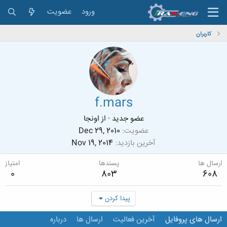
ورود
عضویت
کاربران
f.mars
عضو جدید
·
از
اونجا
عضویت
Dec 29, 2010
آخرین بازدید
Nov 19, 2014
ارسال ها
پسندها
امتیاز
0
803
608
پیدا کردن
ارسال های پروفایل
آخرین فعالیت
ارسال ها
درباره