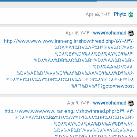
Apr 15, 2014
Phyto
Apr 12, 2014
wwwmohamad
http://www.www.www.iran-eng.ir/showthread.php/570837-
%DA%A9%D8%AF%D9%88%D9%85-
%D8%B3%D9%88%D8%A7%D9%84-
%D8%A8%DB%8C%D8%B4%D8%AA%D8%B1-
%D8%AA%D9%88-
%D8%AE%D9%88%D9%86%D8%AA%D9%88%D9%86-
%D8%B1%D8%A7%DB%8C%D8%AC%D9%87%D8%9F!%D8
%9F!%D8%9F?goto=newpost
Apr 9, 2014
wwwmohamad
http://www.www.www.iran-eng.ir/showthread.php/569083-
%D8%AA%D8%B5%D8%A7%D9%88%DB%8C%D8%B1-
%D8%A7%D8%AA%D8%A7%D9%82-
%D8%AE%D9%88%D8%A7%D8%A8-