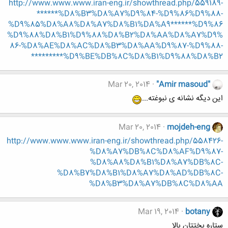
http://www.www.www.iran-eng.ir/showthread.php/559189-
******%D8%B3%D8%A7%D9%84-%D9%86%D9%88-
%D9%85%D8%A8%D8%A7%D8%B1%DA%A9******%D9%86
%D9%88%D8%B1%D9%88%D8%B2%D8%AA%D8%A7%D9%
86-%D8%AE%D8%AC%D8%B3%D8%AA%D9%87-%D9%88-
%D9%BE%DB%8C%D8%B1%D9%88%D8%B2*********
Mar 20, 2014
"Amir masoud"
این دیگه نشانه ی نبوغته...
Mar 20, 2014
mojdeh-eng
http://www.www.www.iran-eng.ir/showthread.php/558426-
%D8%A7%DB%8C%D8%AF%D9%87-
%D8%A8%D8%B1%D8%A7%DB%8C-
%D8%B7%D8%B1%D8%A7%D8%AD%DB%8C-
%D8%B3%D8%A7%DB%8C%D8%AA
Mar 19, 2014
botany
ستاره بختتان بالا