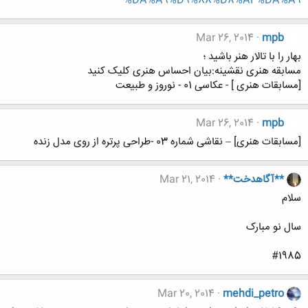
%DA%A9%D9%88%D8%AF%DA%A9
Mar 26, 2014
mpb
بهار را با تالار هنر باشید ؛
مسابقه هنری نقشینه:بیان احساس هنری کلیک کنید
[مسابقات هنری ] - عکاسی 01 - نوروز و طبیعت
Mar 26, 2014
mpb
[مسابقات هنری] – نقاشی شماره 03 -طراحی پرتره از روی مدل زنده
**آگاهدخت**
Mar 21, 2014
سلام
سال نو مبارک
#1985
Mar 20, 2014
mehdi_petro