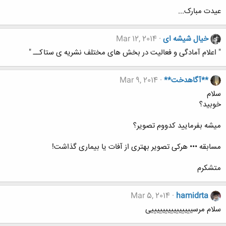
عیدت مبارک...
خیال شیشه ای
Mar 12, 2014
" اعلام آمادگی و فعالیت در بخش های مختلف نشریه ی ستاکــ "
**آگاهدخت**
Mar 9, 2014
سلام
خوبید؟
میشه بفرمایید کدووم تصویر؟
مسابقه ••• هرکی تصویر بهتری از آفات یا بیماری گذاشت!
متشکرم
Mar 5, 2014
hamidrta
سلام مرسیییییییییییییییی