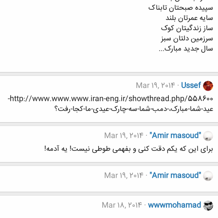
سپیده صبحتان تابناک
سایه عمرتان بلند
ساز زندگیتان کوک
سرزمین دلتان سبز
سال جدید مبارک...
Mar 19, 2014
Ussef
http://www.www.www.iran-eng.ir/showthread.php/558600-
عید-شما-مبارک،-دمب-شما-سه-چارک-عیدی-ما-کجا-رفت؟
Mar 19, 2014
"Amir masoud"
برای این که یکم دقت کنی و بفهمی طوطی نیست! یه آدمه!
Mar 19, 2014
"Amir masoud"
Mar 18, 2014
wwwmohamad