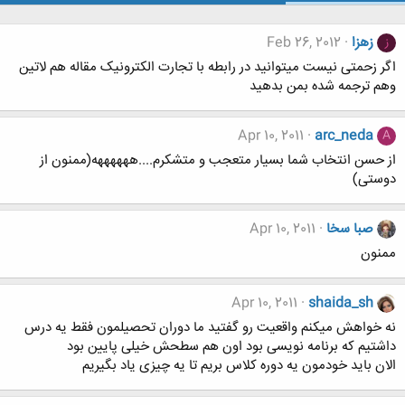
زهزا
Feb 26, 2012
ز
اگر زحمتی نیست میتوانید در رابطه با تجارت الکترونیک مقاله هم لاتین
وهم ترجمه شده بمن بدهید
Apr 10, 2011
arc_neda
A
از حسن انتخاب شما بسیار متعجب و متشکرم....ههههههه(ممنون از
دوستی)
صبا سخا
Apr 10, 2011
ممنون
Apr 10, 2011
shaida_sh
نه خواهش میکنم واقعیت رو گفتید ما دوران تحصیلمون فقط یه درس
داشتیم که برنامه نویسی بود اون هم سطحش خیلی پایین بود
الان باید خودمون یه دوره کلاس بریم تا یه چیزی یاد بگیریم