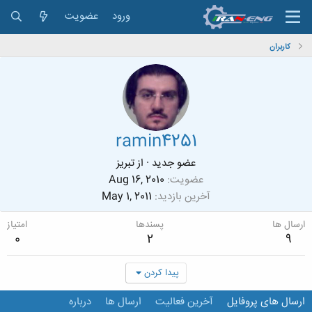
ورود
عضویت
کاربران
ramin4251
عضو جدید
·
از
تبريز
عضویت
Aug 16, 2010
آخرین بازدید
May 1, 2011
ارسال ها
پسندها
امتیاز
0
2
9
پیدا کردن
ارسال های پروفایل
آخرین فعالیت
ارسال ها
درباره