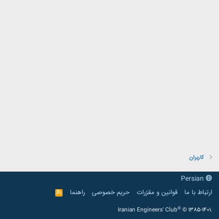
کاربران
Persian
ارتباط با ما
قوانین و مقرّرات
حریم خصوصی
راهنما
R
S
S
®
Iranian Engineers' Club
© 1385-1401.