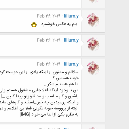
Feb 26, 2019
lilium.y
اینم یه عکس خوشمزه ...
Feb 26, 2019
lilium.y
Feb 26, 2019
lilium.y
سلااام و ممنون از اینکه یادی از این دوست کردی
خوب هستین ؟
ما هم هستیم شکر...
باشین و کار مناسب و مدنظرتونو پیدا کنین ...[IMG]
و اینکه پرسیدین چه خبر...اسفند و کارهای مانده 
البته از پرووسه خونه تکونی فعلا بی اطلاعم و دور... [IMG][IMG]ولی خونه تکونی از انچه فک می کنین به شما نزدیک تر ا
به نظرم یکی از اینا می خواد [IMG]