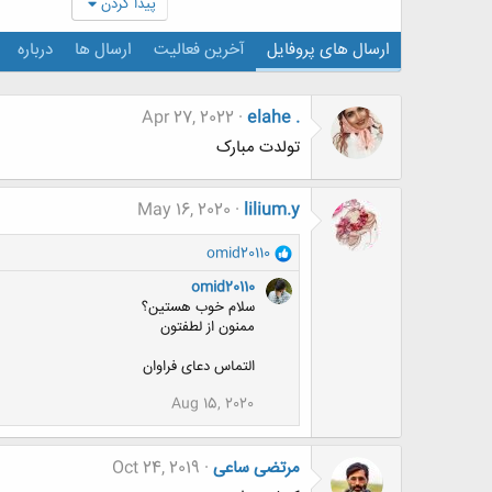
پیدا کردن
ارسال های پروفایل
آخرین فعالیت
ارسال ها
درباره
Apr 27, 2022
elahe .
تولدت مبارک
May 16, 2020
lilium.y
و
omid20110
ا
omid20110
ک
سلام خوب هستین؟
ن
ممنون از لطفتون
ش
ه
التماس دعای فراوان
ا
:
Aug 15, 2020
مرتضی ساعی
Oct 24, 2019