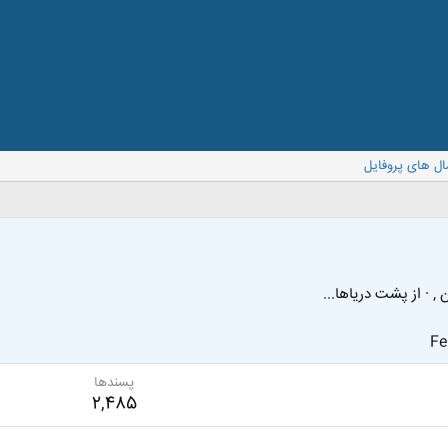
ال های پروفایل
ن ,
·
از
پشت دریاها...
Fe
پسندها
2,485