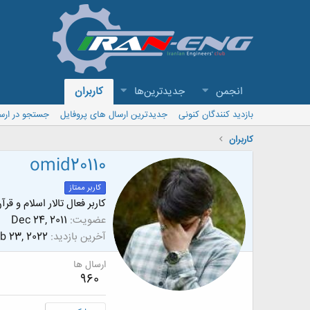
انجمن
جدیدترین‌ها
کاربران
بازدید کنندگان کنونی
جدیدترین ارسال های پروفایل
جستجو در ارس
کاربران
omid20110
کاربر ممتاز
کاربر فعال تالار اسلام و قرآ
عضویت
Dec 24, 2011
آخرین بازدید
b 23, 2022
ارسال ها
960