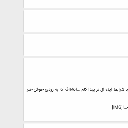
 چون واقعا پیگرم تا انشاالله یک جای بهتر با شرایط ایده ال تر پیدا کنم ...انشاالله که به زودی خوش خبر