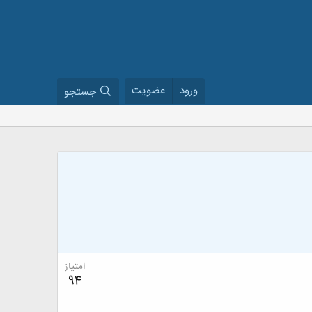
ورود
عضویت
جستجو
امتیاز
94