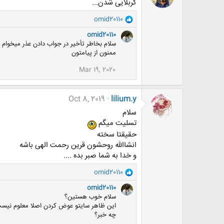
کربلایی شدن...
و
omid20110
ا
omid20110
ک
سلام بخاطر تأخیر در جواب دادن عذر میخوام
ن
ممنون از پیامتون
ش
ه
Mar 19, 2020
ا
:
Oct 8, 2019
lilium.y
سلام
تسلیت میگم
حقیقتا سخته
انشاالله روحشون قرین رحمت الهی باشه
و خدا به شما صبر بده ....
و
omid20110
ا
omid20110
ک
سلام خوب هستین؟
ن
این ظاهر سایتو عوض کردن اصلا معلوم نیس
ش
چه خبر؟
ه