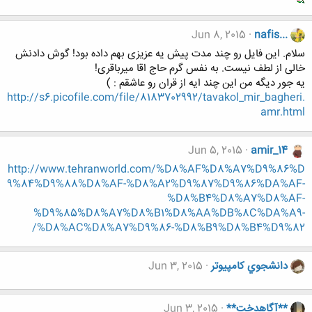
Jun 8, 2015
nafis...
سلام. این فایل رو چند مدت پیش یه عزیزی بهم داده بود! گوش دادنش
خالی از لطف نیست. به نفس گرم حاج اقا میرباقری!
یه جور دیگه من این چند ایه از قران رو عاشقم : )
http://s6.picofile.com/file/8183702992/tavakol_mir_bagheri.
amr.html
Jun 5, 2015
amir_14
http://www.tehranworld.com/%D8%AF%D8%A7%D9%86%D
9%84%D9%88%D8%AF-%D8%A2%D9%87%D9%86%DA%AF-
%D8%B4%D8%A7%D8%AF-
%D9%85%D8%A7%D8%B1%D8%AA%DB%8C%DA%A9-
%D8%AC%D8%A7%D9%86-%D8%B9%D8%B4%D9%82/
دانشجوي كامپيوتر
Jun 3, 2015
**آگاهدخت**
Jun 3, 2015