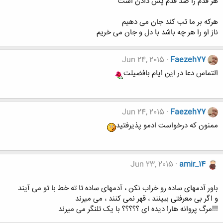
هر قدم را صد قدم پس دادن است
هرکه بر ما تب کند جان می دهیم
ناز او را هر چه باشد با دل و جان می خریم
Jun 24, 2015
Faezeh77
التماس دعا در این ایام بافضیلت
Jun 24, 2015
Faezeh77
ممنون که درخواست ادمو پذیرفتید
Jun 23, 2015
amir_14
باور آدمهای ساده رو خراب نکن ، آدمهای ساده تا ته خط با تو می آیند
و اگر بی معرفتی ببینند ، قهر نمی کنند ، می میرند
!!!مرگ پروانه هارا دیده ای ؟؟؟؟؟ با یک تلنگر می میرند