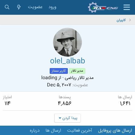
ورود
عضویت
کاربران
olel_albab
مدیر تالار
کاربر ممتاز
مدیر تالار ریاضی
·
از
loading
عضویت
Dec 5, 2007
ارسال ها
پسندها
امتیاز
114
4,856
1,641
پیدا کردن
ارسال های پروفایل
آخرین فعالیت
ارسال ها
درباره