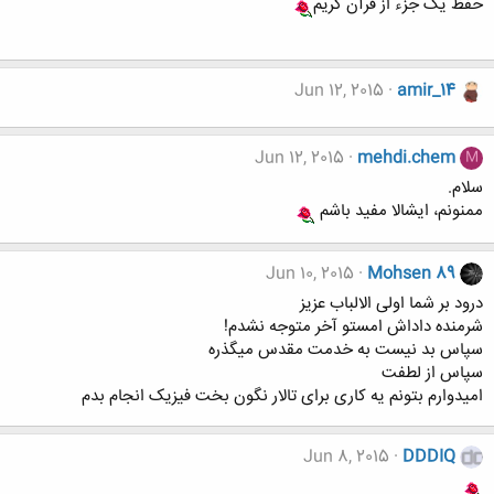
حفظ یک جزء از قرآن کریم
Jun 12, 2015
amir_14
Jun 12, 2015
mehdi.chem
M
سلام.
ممنونم، ایشالا مفید باشم
Jun 10, 2015
Mohsen 89
درود بر شما اولی الالباب عزیز
شرمنده داداش امستو آخر متوجه نشدم!
سپاس بد نیست به خدمت مقدس میگذره
سپاس از لطفت
امیدوارم بتونم یه کاری برای تالار نگون بخت فیزیک انجام بدم
Jun 8, 2015
DDDIQ