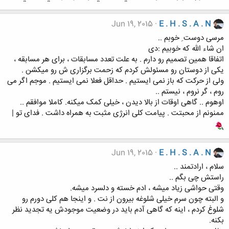
Jun 19, 2015
E . H . S . A . N
مرسی دوست ِ خوبم ..
ان شاء الله که خوبیم :دی
اتفاقا همین تصمیم رو دارم . به علت تعدد مسابقات ، برای هر مسابقه ،
یکی از دوستان رو مسئولش کردم که زحمت برگزاری ش رو میکشن .
ولی از حرکت که باز نمی ایستیم . حداقل فعلا نمی ایستیم . موجم اگر می
روم ، گر نروم ، نیستم ..
اوهوم .. گاهی اوقات از بالا دیدن ، خیلی کمک میکنه. کاملا موافقم ..
ممنونم از محبتت . پیامت کلی انرژی مثبت به همراه داشت . فدای تو |
Jun 19, 2015
E . H . S . A . N
سلام ، ارادتمند ..
راستش چی بگم ..
وقتی حواشی زیاد میشه ، ادم خسته و دلسرد میشه.
و البته چون سرم خیلی شلوغه بیرون از نت . و اینجا هم کلی دورم رو
شلوغ کردم ، اینه که گاهی آدم باید در وضعیت موجودش یه تجدید نظر
بکنه.