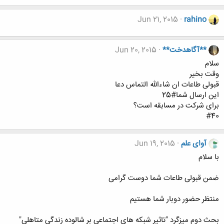
Jun 21, 2015
rahino
**آگاهدخت**
Jun 20, 2015
سلام
وقت بخیر
قبولی طاعات ان شاءالله التماس دعا
این ارسال شما#25
برای شرکت در مسابقه است؟
#40
آوای علم
Jun 19, 2015
با سلام
ضمن قبولی طاعات شما دوست گرامی
منتظر حضور دوبار شما هستیم
بحث دوم میزگرد "تاثير شبكه هاي اجتماعي بر شالوده زندگي متاهلي"