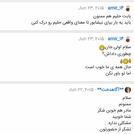
Jun 23, 2015
amir_14
بابت حلیم هم ممنون
باید یه بار بیای نیشابور تا معنای واقعی حلیم رو درک کنی
Jun 23, 2015
amir_14
سلام اولی جان
چطوری داداش؟
حال همه ی ما خوب است
اما تو باور نکن
**آگاهدخت**
Jun 22, 2015
سلام
ممنونم
مادر هم خوبن شکر
شما خوبید
مشکلی نداره. .
تشکر از حضورتون