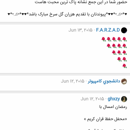
حضور شما در این جمع نشانه پاک ترین محبت هاست
♥*•♫.•*♥♥*پیوندتان با تقدیم هزران گل سرخ مبارک باشد*♥♥*•♫.•*♥
Jun 13, 2015
F.A.R.Z.A.D
دانشجوي كامپيوتر
Jun 12, 2015
Jun 12, 2015
ghxzy
رمضان امسال با
«محفل حفظ قران کریم »