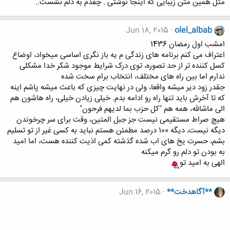
مثل همین متن زیبایی که اینجا نوشتی . چقدم به دلم نشست..
Jun 18, 2015
olel_albab
امشب اول رمضان 1436
اعتراف می کنم برنامه های زندگی م یه باز نگری اساسی میخواد، اوضاع
کسل کننده تر از حد تصوره، توی درک شرایط موجود شکر خدا مشکلی
ندارم اما بین راه های مختلف، انتخاب برام سخت شده
جقدر زود دیر میشه واقعا، ولی در نهایت چیزی که باعث میشه پاشم اینه
که تا آخرش باید تنها راه رو ادامه بدم. خیلی زیادن خیلی، راه هاشون هم
الی ماشالله، همه هم "کل حزب بما لدیهم فرحون"
هیچ صراط مستقیمی نیست جز جبل المتین، وقت برای سر چرخوندن
دیگه نیست، دیگه 100 درصد مطمئن هستم نباید به کسی غیر از تو تسلیم
بشم، حسرت یخ های اب شده گذشته کمی اذیت کننده هست، اما امید
به بودن تو دلم رو گرم میکنه
الهی به امید تو
**آگاهدخت**
Jun 16, 2015